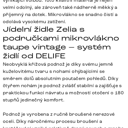
vynikající volbou. Toto kvalitní materiál je nejen
velmi odolný, ale zároveň také nádherně měkký a
příjemný na dotek. Mikrovlákno se snadno čistí a
odolává vysokému zatížení.
Jídelní židle Zelia s
područkami mikrovlákno
taupe vintage – systém
židlí od DELIFE
Neobvyklá křížová podnož je díky svému jemně
kuželovitému tvaru s nohami ohýbajícími se
směrem dolů absolutním poutačem pohledů. Díky
čtyřem nohám je podnož zvlášť stabilní a zajišťuje s
praktickou funkcí návratu a možností otočení o 180
stupňů jedinečný komfort.
Podnož je vyrobena z ručně broušené nerezové
oceli. Díky náročnému procesu broušení a