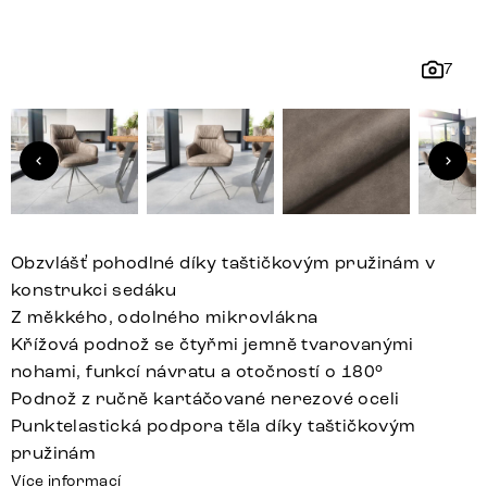
7
Obzvlášť pohodlné díky taštičkovým pružinám v
konstrukci sedáku
Z měkkého, odolného mikrovlákna
Křížová podnož se čtyřmi jemně tvarovanými
nohami, funkcí návratu a otočností o 180°
Podnož z ručně kartáčované nerezové oceli
Punktelastická podpora těla díky taštičkovým
pružinám
Více informací