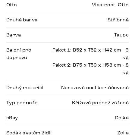
Otto
Vlastnosti Otto
Druhá barva
Stříbrná
Barva
Taupe
Balení pro
Paket 1: B52 x T52 x H42 cm - 3
dopravu
kg
Paket 2: B75 x T59 x H58 cm - 8
kg
Druhý materiál
Nerezová ocel kartáčovaná
Typ podnože
Křížová podnož zúžená
eBay
Délka
Sedák systém židlí
Zelia