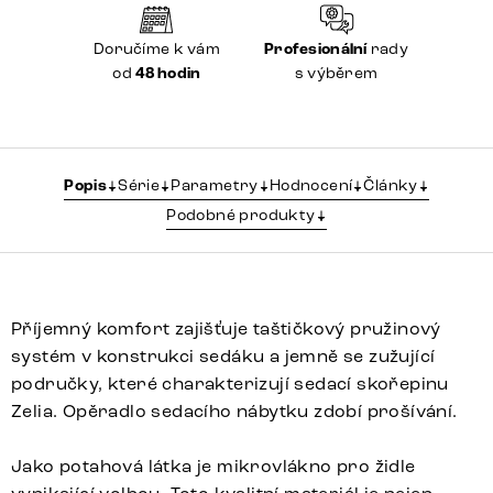
Doručíme k vám
Profesionální
rady
od
48 hodin
s výběrem
Popis
Série
Parametry
Hodnocení
Články
Podobné produkty
Příjemný komfort zajišťuje taštičkový pružinový
systém v konstrukci sedáku a jemně se zužující
područky, které charakterizují sedací skořepinu
Zelia. Opěradlo sedacího nábytku zdobí prošívání.
Jako potahová látka je mikrovlákno pro židle