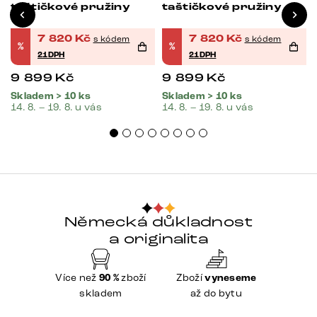
taštičkové pružiny
taštičkové pružiny
7 820
Kč
7 820
Kč
s kódem
s kódem
%
%
21DPH
21DPH
9 899
Kč
9 899
Kč
Skladem > 10 ks
Skladem > 10 ks
14. 8. – 19. 8. u vás
14. 8. – 19. 8. u vás
Německá důkladnost
a originalita
Více než
90 %
zboží
Zboží
vyneseme
skladem
až do bytu