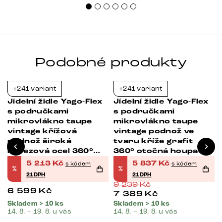
Podobné produkty
+241 variant
+241 variant
-21%
-37%
Jídelní židle Yago-Flex
Jídelní židle Yago-Flex
s područkami
s područkami
mikrovlákno taupe
mikrovlákno taupe
vintage křížová
vintage podnož ve
podnož široká
tvaru kříže grafit
nerezová ocel 360°
360° otočná houpací
otočná houpací
funkce taštičkové
5 213
Kč
5 837
Kč
s kódem
s kódem
%
%
funkce taštičkové
pružiny
21DPH
21DPH
pružiny
9 239
Kč
6 599
Kč
7 389
Kč
Skladem > 10 ks
Skladem > 10 ks
14. 8. – 19. 8. u vás
14. 8. – 19. 8. u vás