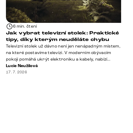
rty 
Dobr
6 min. čtení
Jak vybrat televizní stolek: Praktické
tipy, díky kterým neuděláte chybu
Televizní stolek už dávno není jen nenápadným místem,
na které postavíme televizi. V moderním obývacím
pokoji pomáhá ukrýt elektroniku a kabely, nabízí
praktický úložný prostor a často se stává výraznou
Lucie Neužilová
součástí celého interiéru. Při jeho výběru proto
17. 7. 2026
nestačí sledovat pouze design. Důležitou roli hraje také
správná velikost, výška, způsob umístění, vnitřní
uspořádání i materiál. Jak [&hellip;]