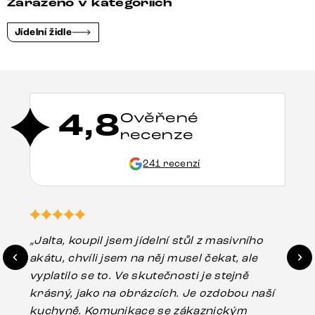
Zařazeno v kategoriích
Jídelní židle
4,8
Ověřené
recenze
241 recenzí
„Jalta, koupil jsem jídelní stůl z masivního
„O
akátu, chvíli jsem na něj musel čekat, ale
in
vyplatilo se to. Ve skutečnosti je stejně
zá
krásný, jako na obrázcích. Je ozdobou naší
ef
kuchyně. Komunikace se zákaznickým