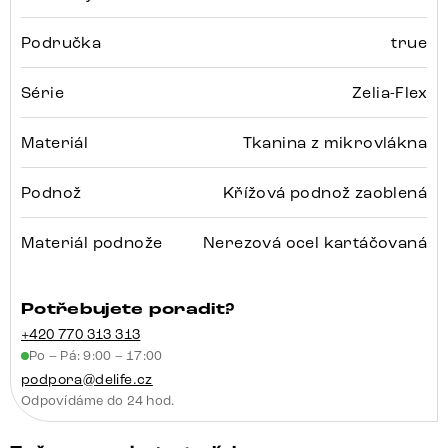
Područka
true
Série
Zelia-Flex
Materiál
Tkanina z mikrovlákna
Podnož
Křížová podnož zaoblená
Materiál podnože
Nerezová ocel kartáčovaná
Potřebujete poradit?
+420 770 313 313
Po – Pá: 9:00 – 17:00
podpora@delife.cz
Odpovídáme do 24 hod.