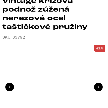
vintage křížová
podnož zúžená
nerezová ocel
taštičkové pružiny
SKU: 33792
-21%