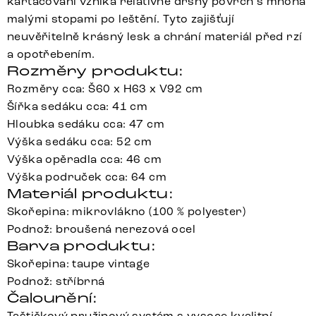
kartáčování vzniká relativně drsný povrch s mnoha
malými stopami po leštění. Tyto zajišťují
neuvěřitelně krásný lesk a chrání materiál před rzí
a opotřebením.
Rozměry produktu:
Rozměry cca: Š60 x H63 x V92 cm
Šířka sedáku cca: 41 cm
Hloubka sedáku cca: 47 cm
Výška sedáku cca: 52 cm
Výška opěradla cca: 46 cm
Výška područek cca: 64 cm
Materiál produktu:
Skořepina: mikrovlákno (100 % polyester)
Podnož: broušená nerezová ocel
Barva produktu:
Skořepina: taupe vintage
Podnož: stříbrná
Čalounění:
Taštičkový pružinový systém s vysoce kvalitní