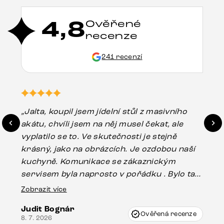
4,8
Ověřené
recenze
241 recenzí
„Jalta, koupil jsem jídelní stůl z masivního
„O
akátu, chvíli jsem na něj musel čekat, ale
in
vyplatilo se to. Ve skutečnosti je stejně
zá
krásný, jako na obrázcích. Je ozdobou naší
ef
kuchyně. Komunikace se zákaznickým
Es
servisem byla naprosto v pořádku . Bylo tam
16.
drobné poškození u nohy stolu, které mohlo
Zobrazit více
vzniknout při přepravě, ale s pomocí pana
Judit Bognár
Vincze mi velmi korektně vyšli vstříc.
Ověřená recenze
8. 7. 2026
Doporučuji produkty Delife všem.“