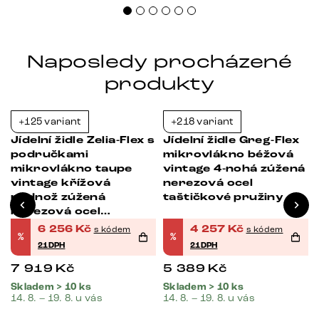
Naposledy procházené
produkty
+125 variant
+218 variant
-21%
-21%
Jídelní židle Zelia-Flex s
Jídelní židle Greg-Flex
područkami
mikrovlákno béžová
mikrovlákno taupe
vintage 4-nohá zúžená
vintage křížová
nerezová ocel
podnož zúžená
taštičkové pružiny
nerezová ocel
taštičkové pružiny
6 256
Kč
4 257
Kč
s kódem
s kódem
%
%
21DPH
21DPH
7 919
Kč
5 389
Kč
Skladem > 10 ks
Skladem > 10 ks
14. 8. – 19. 8. u vás
14. 8. – 19. 8. u vás