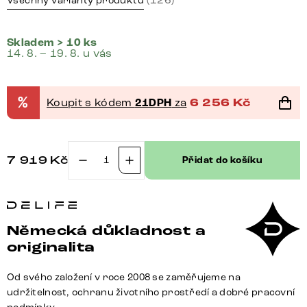
Všechny varianty produktu
Skladem > 10 ks
14. 8. – 19. 8. u vás
%
Koupit s kódem
21DPH
za
6 256
Kč
7 919
Kč
Přidat do košíku
Jídelní
židle
Zelia-
Flex
Německá důkladnost a
s
originalita
područkami
mikrovlákno
Od svého založení v roce 2008 se zaměřujeme na
taupe
udržitelnost, ochranu životního prostředí a dobré pracovní
vintage