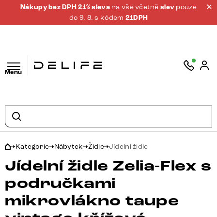
Nákupy bez DPH 21% sleva
na vše včetně
slev
pouze
do 9. 8. s kódem
21DPH
Menu
Kategorie
Nábytek
Židle
Jídelní židle
Jídelní židle Zelia-Flex s
područkami
mikrovlákno taupe