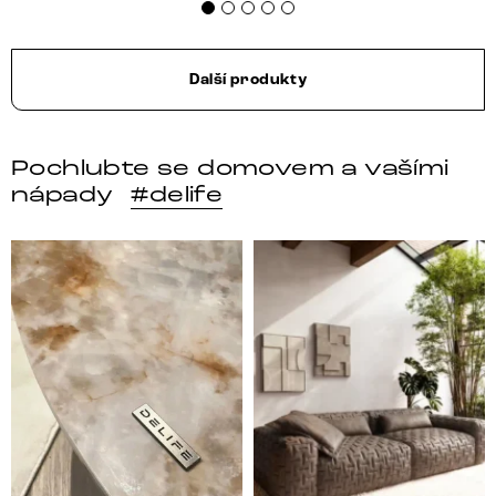
Další produkty
Pochlubte se domovem a vašími
nápady
#delife
DELIFE – Nábytek, který promění dům v domov. Domo
Místo, kam se budeš těšit 