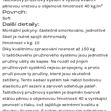
pěnovou vrstvou o objemové hmotnosti 40 kg/m³
Povrch:
Soft
Další detaily:
Montážní pokyny: částečně smontováno, jednotlivé
části je nutné spojit dohromady
Hmotnost v kg: 10
Díky kvalitnímu zpracování nosnost až 150 kg
U taštičkového pružinového systému jsou jednotlivé
pružiny ušity do kapes. Na rozdíl od jiných
pružinových systémů nejsou propojeny, a proto
pruží pouze ty pružiny, které jsou skutečně
zatíženy. Tento sedací systém tak nabízí bodovou
elasticitu při sezení a zároveň odlehčuje páteř.
Taštičkový pružinový systém je doplněn tvarově
stálou pěnou s objemovou hmotností 40 a vynikající
pevností v tlaku, což zajišťuje extrémní kvalitu a
dlouhou životnost. S naším designovým nábytkem s