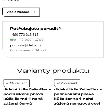
podmínky.
křížová
podnož
Více o značce
zúžená
nerezová
Potřebujete poradit?
ocel
taštičkové
+420 770 313 313
Po – Pá: 9:00 – 17:00
pružiny
podpora@delife.cz
množství
Odpovídáme do 24 hod.
Varianty produktu
+125 variant
+125 variant
-21%
-21%
s
Jídelní židle Zelia-Flex s
Jídelní židle Zelia-Flex s
područkami pravá
područkami pravá
e
kůže černá 4-nohá
kůže černá 4-nohá
zúžená černá
zúžená nerezová ocel