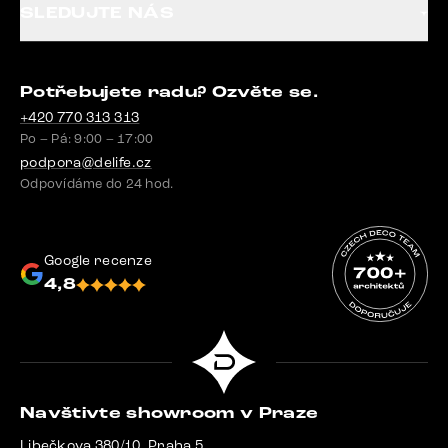
SLEDUJTE NÁS
Potřebujete radu? Ozvěte se.
+420 770 313 313
Po – Pá: 9:00 – 17:00
podpora@delife.cz
Odpovídáme do 24 hod.
Google recenze
4,8
Navštivte showroom v Praze
Libečkova 380/10, Praha 5