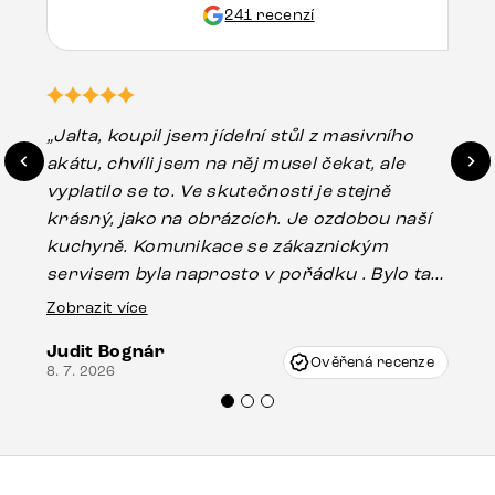
241 recenzí
„Jalta, koupil jsem jídelní stůl z masivního
„O
akátu, chvíli jsem na něj musel čekat, ale
in
vyplatilo se to. Ve skutečnosti je stejně
zá
krásný, jako na obrázcích. Je ozdobou naší
ef
kuchyně. Komunikace se zákaznickým
Es
servisem byla naprosto v pořádku . Bylo tam
16.
drobné poškození u nohy stolu, které mohlo
Zobrazit více
vzniknout při přepravě, ale s pomocí pana
Judit Bognár
Vincze mi velmi korektně vyšli vstříc.
Ověřená recenze
8. 7. 2026
Doporučuji produkty Delife všem.“