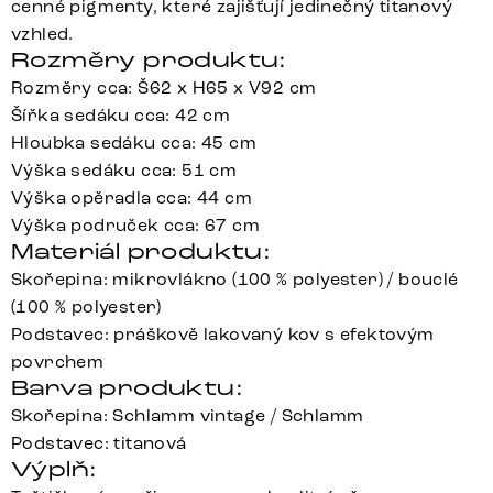
cenné pigmenty, které zajišťují jedinečný titanový
vzhled.
Rozměry produktu:
Rozměry cca: Š62 x H65 x V92 cm
Šířka sedáku cca: 42 cm
Hloubka sedáku cca: 45 cm
Výška sedáku cca: 51 cm
Výška opěradla cca: 44 cm
Výška područek cca: 67 cm
Materiál produktu:
Skořepina: mikrovlákno (100 % polyester) / bouclé
(100 % polyester)
Podstavec: práškově lakovaný kov s efektovým
povrchem
Barva produktu:
Skořepina: Schlamm vintage / Schlamm
Podstavec: titanová
Výplň: