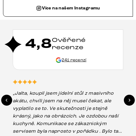
Více na našem Instagramu
4,8
Ověřené
recenze
241 recenzí
„Jalta, koupil jsem jídelní stůl z masivního
„O
akátu, chvíli jsem na něj musel čekat, ale
in
vyplatilo se to. Ve skutečnosti je stejně
zá
krásný, jako na obrázcích. Je ozdobou naší
ef
kuchyně. Komunikace se zákaznickým
Es
servisem byla naprosto v pořádku . Bylo tam
16.