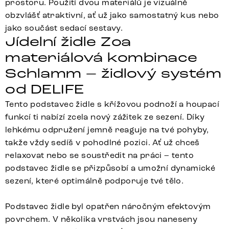
prostoru. Použití dvou materiálů je vizuálně
obzvlášť atraktivní, ať už jako samostatný kus nebo
jako součást sedací sestavy.
Jídelní židle Zoa
materiálová kombinace
Schlamm – židlový systém
od DELIFE
Tento podstavec židle s křížovou podnoží a houpací
funkcí ti nabízí zcela nový zážitek ze sezení. Díky
lehkému odpružení jemně reaguje na tvé pohyby,
takže vždy sedíš v pohodlné pozici. Ať už chceš
relaxovat nebo se soustředit na práci – tento
podstavec židle se přizpůsobí a umožní dynamické
sezení, které optimálně podporuje tvé tělo.
Podstavec židle byl opatřen náročným efektovým
povrchem. V několika vrstvách jsou naneseny