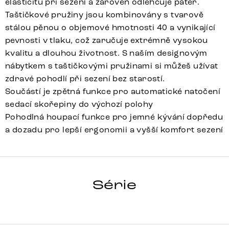
elasticitu při sezení a zároveň odlehčuje páteř.
Taštičkové pružiny jsou kombinovány s tvarově
stálou pěnou o objemové hmotnosti 40 a vynikající
pevnosti v tlaku, což zaručuje extrémně vysokou
kvalitu a dlouhou životnost. S naším designovým
nábytkem s taštičkovými pružinami si můžeš užívat
zdravé pohodlí při sezení bez starostí.
Součástí je zpětná funkce pro automatické natočení
sedací skořepiny do výchozí polohy
Pohodlná houpací funkce pro jemné kývání dopředu
a dozadu pro lepší ergonomii a vyšší komfort sezení
ZOA-FLEX
Série
Detail celé série