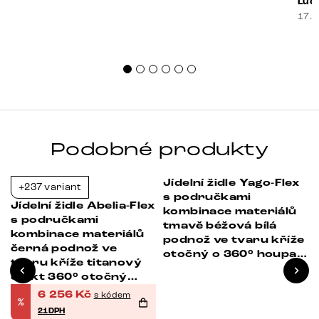
prak
Luci
souč
17. 
nest
sprá
uspo
Podobné produkty
Jídelní židle Yago-Flex
+237 variant
-37%
-38%
s područkami
Jídelní židle Abelia-Flex
kombinace materiálů
s područkami
tmavě béžová bílá
kombinace materiálů
podnož ve tvaru kříže
černá podnož ve
otočný o 360° houpací
tvaru kříže titanový
funkce taštičkové
efekt 360° otočný
pružiny
houpací funkce
6 256
Kč
s kódem
%
21DPH