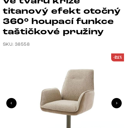
ve tvaru kříže
titanový efekt otočný
360° houpací funkce
taštičkové pružiny
SKU: 38558
-21%