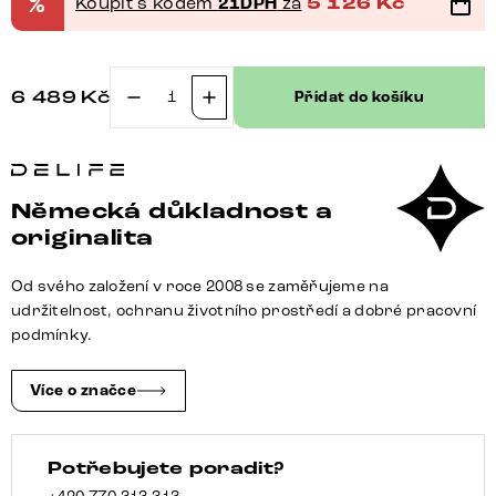
%
Koupit s kódem
21DPH
za
5 126
Kč
6 489
Kč
Přidat do košíku
Jídelní
židle
Zoa-
Flex
Německá důkladnost a
kombinace
originalita
materiálů
tmavě
Od svého založení v roce 2008 se zaměřujeme na
béžová
udržitelnost, ochranu životního prostředí a dobré pracovní
podnož
podmínky.
ve
tvaru
Více o značce
kříže
titanový
Potřebujete poradit?
efekt