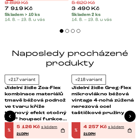
9 899
Kč
5 620
Kč
7 919
Kč
3 490
Kč
Skladem > 10 ks
Skladem 2 ks
14. 8. – 19. 8. u vás
14. 8. – 19. 8. u vás
Naposledy procházené
produkty
+217 variant
+218 variant
-21%
-21%
Jídelní židle Zoa-Flex
Jídelní židle Greg-Flex
kombinace materiálů
mikrovlákno béžová
tmavě béžová podnož
vintage 4-nohá zúžená
ve tvaru kříže
nerezová ocel
titanový efekt otočný
taštičkové pružiny
360° houpací funkce
taštičkové pružiny
5 126
Kč
4 257
Kč
s kódem
s kódem
%
%
21DPH
21DPH