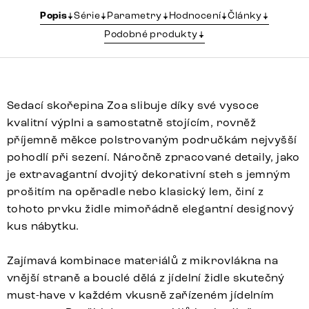
Popis
Série
Parametry
Hodnocení
Články
Podobné produkty
Sedací skořepina Zoa slibuje díky své vysoce
kvalitní výplni a samostatně stojícím, rovněž
příjemně měkce polstrovaným područkám nejvyšší
pohodlí při sezení. Náročně zpracované detaily, jako
je extravagantní dvojitý dekorativní steh s jemným
prošitím na opěradle nebo klasický lem, činí z
tohoto prvku židle mimořádně elegantní designový
kus nábytku.
Zajímavá kombinace materiálů z mikrovlákna na
vnější straně a bouclé dělá z jídelní židle skutečný
must-have v každém vkusně zařízeném jídelním