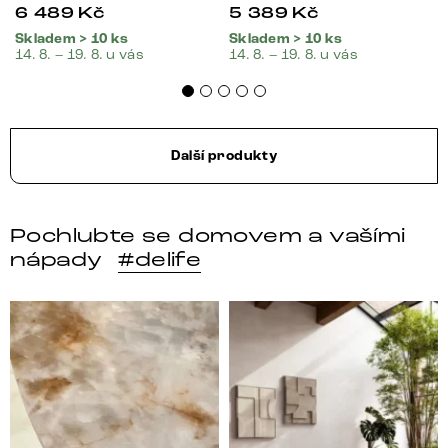
6 489
Kč
5 389
Kč
Skladem > 10 ks
Skladem > 10 ks
14. 8. – 19. 8. u vás
14. 8. – 19. 8. u vás
Další produkty
Pochlubte se domovem a vašími
nápady
#delife
DELIFE – Nábytek, který promění dům v domov. Domo
Místo, kam se budeš těšit 