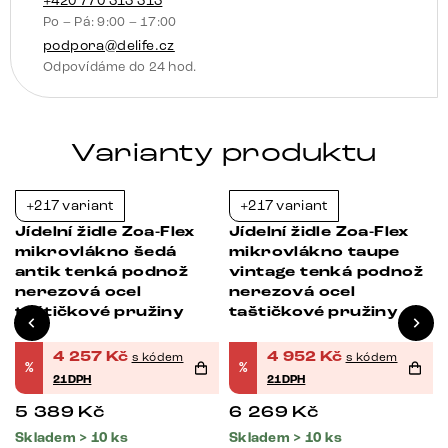
otočný
+420 770 313 313
Po – Pá: 9:00 – 17:00
360°
podpora@delife.cz
houpací
Odpovídáme do 24 hod.
funkce
taštičkové
pružiny
Varianty produktu
množství
+217 variant
+217 variant
-21%
-21%
Jídelní židle Zoa-Flex
Jídelní židle Zoa-Flex
mikrovlákno šedá
mikrovlákno taupe
antik tenká podnož
vintage tenká podnož
nerezová ocel
nerezová ocel
taštičkové pružiny
taštičkové pružiny
4 257
Kč
4 952
Kč
s kódem
s kódem
%
%
21DPH
21DPH
5 389
Kč
6 269
Kč
Skladem > 10 ks
Skladem > 10 ks