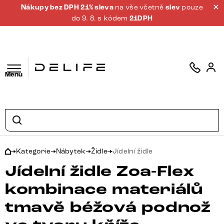
Nákupy bez DPH 21% sleva
na vše včetně
slev
pouze
do 9. 8. s kódem
21DPH
Menu
Kategorie
Nábytek
Židle
Jídelní židle
Jídelní židle Zoa-Flex
kombinace materiálů
tmavě béžová podnož