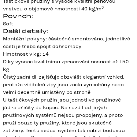
Taštičkové pružiny s vysoce kvalitní pěnovou
3
vrstvou o objemové hmotnosti 40 kg/m
Povrch:
Soft
Další detaily:
Montážní pokyny: částečně smontováno, jednotlivé
části je třeba spojit dohromady
Hmotnost v kg: 14
Díky vysoce kvalitnímu zpracování nosnost až 150
kg
Čistý zadní díl zajišťuje obzvlášť elegantní vzhled,
protože viditelné zipy jsou zcela vynechány nebo
velmi decentně umístěny po straně
U taštičkových pružin jsou jednotlivé pružinové
jádra přišity do kapes. Na rozdíl od jiných
pružinových systémů nejsou propojeny, a proto
pruží pouze ty pružiny, které jsou skutečně
zatíženy. Tento sedací systém tak nabízí bodovou