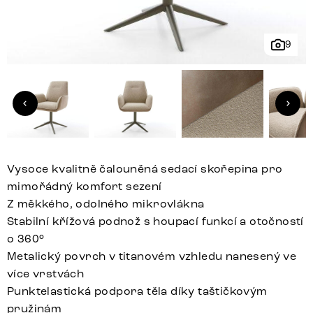
9
Vysoce kvalitně čalouněná sedací skořepina pro
mimořádný komfort sezení
Z měkkého, odolného mikrovlákna
Stabilní křížová podnož s houpací funkcí a otočností
o 360°
Metalický povrch v titanovém vzhledu nanesený ve
více vrstvách
Punktelastická podpora těla díky taštičkovým
pružinám