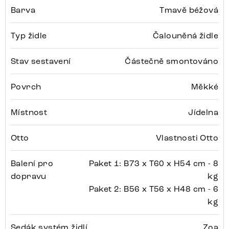
Barva
Tmavě béžová
Typ židle
Čalouněná židle
Stav sestavení
Částečně smontováno
Povrch
Měkké
Místnost
Jídelna
Otto
Vlastnosti Otto
Balení pro
Paket 1: B73 x T60 x H54 cm - 8
dopravu
kg
Paket 2: B56 x T56 x H48 cm - 6
kg
Sedák systém židlí
Zoa