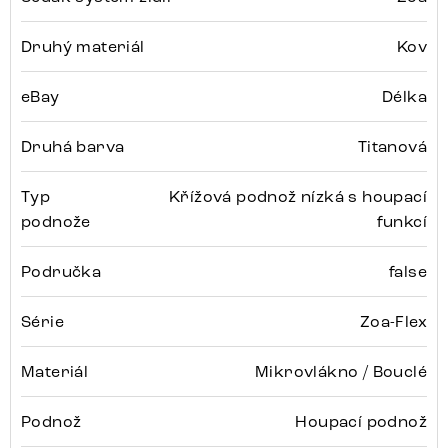
Druhý materiál
Kov
eBay
Délka
Druhá barva
Titanová
Typ
Křížová podnož nízká s houpací
podnože
funkcí
Područka
false
Série
Zoa-Flex
Materiál
Mikrovlákno / Bouclé
Podnož
Houpací podnož