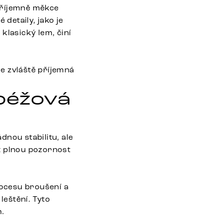
 příjemně měkce
detaily, jako je
klasický lem, činí
e zvláště příjemná
 béžová
nou stabilitu, ale
t plnou pozornost
ocesu broušení a
eštění. Tyto
m.