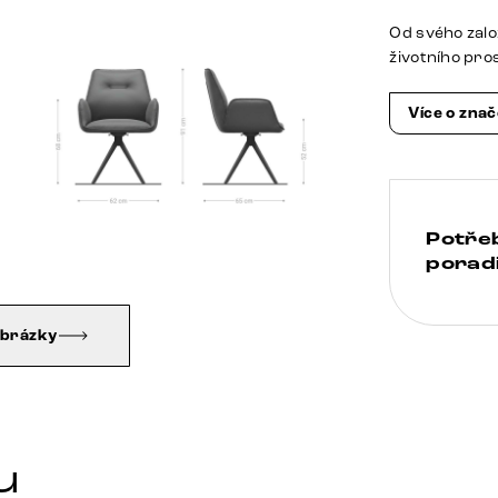
Od svého zalo
životního pro
Více o zna
Potře
poradi
obrázky
u