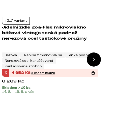
+217 variant
+
-21%
Jídelní židle Zoa-Flex mikrovlákno
J
béžová vintage tenká podnož
š
nerezová ocel taštičkové pružiny
t
Béžová
Tkanina z mikrovlákna
Tenká podnož
Nerezová ocel kartáčovaná
Š
Kartáčované stříbro
K
%
4 952
Kč
%
s kódem
21DPH
6 269
Kč
4
Skladem > 10 ks
Sk
14. 8. – 19. 8. u vás
14.