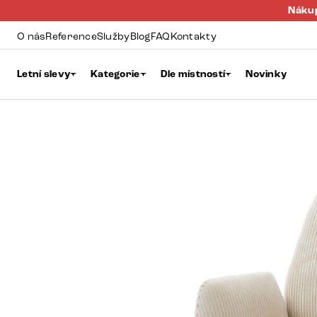
Nákup
O nás
Reference
Služby
Blog
FAQ
Kontakty
Letní slevy
Kategorie
Dle místností
Novinky