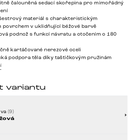
itně čalouněná sedací skořepina pro mimořádný
ení
estrový materiál s charakteristickým
povrchem v uklidňující béžové barvě
ová podnož s funkcí návratu a otočením o 180
čně kartáčované nerezové oceli
cká podpora těla díky taštičkovým pružinám
í
t variantu
rva
(9)
žová