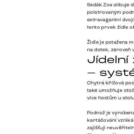
Sedák Zoa slibuje d
polstrovaným podru
extravagantní dvoji
tento prvek židle 
Židle je potažena 
na dotek, zároveň 
Jídeln
– systé
Chytrá křížová pod
také umožňuje otoč
více hostům u stol
Podnož je vyroben
kartáčování vzniká
zajišťují neuvěřite