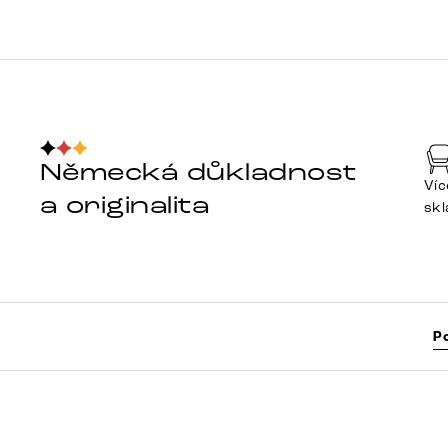
Německá důkladnost
Víc
a originalita
sk
P