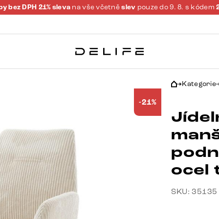
y bez DPH 21% sleva
na vše včetně
slev
pouze do 9. 8. s kódem
Kategorie
-21%
Jídel
manš
podn
ocel 
SKU: 35135