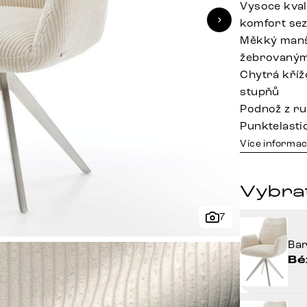
Vysoce kval
komfort sez
Měkký manš
žebrovaným 
Chytrá kříž
stupňů
Podnož z ru
Punktelasti
Více informac
Vybra
7
Ba
Bé