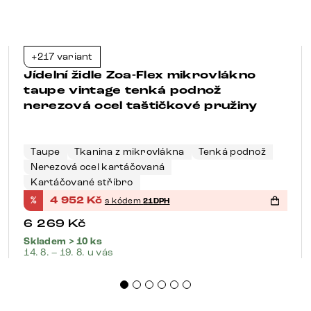
+217 variant
-21%
Jídelní židle Zoa-Flex mikrovlákno
taupe vintage tenká podnož
nerezová ocel taštičkové pružiny
Taupe
Tkanina z mikrovlákna
Tenká podnož
Nerezová ocel kartáčovaná
Kartáčované stříbro
%
4 952
Kč
s kódem
21DPH
6 269
Kč
Skladem > 10 ks
14. 8. – 19. 8. u vás