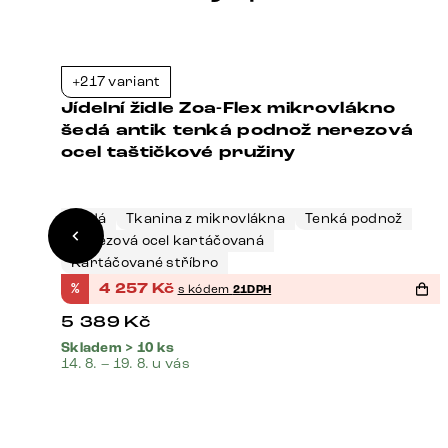
+217 variant
1%
-21%
Jídelní židle Zoa-Flex mikrovlákno
šedá antik tenká podnož nerezová
ocel taštičkové pružiny
Šedá
Tkanina z mikrovlákna
Tenká podnož
Nerezová ocel kartáčovaná
Kartáčované stříbro
%
4 257
Kč
s kódem
21DPH
5 389
Kč
Skladem > 10 ks
14. 8. – 19. 8. u vás