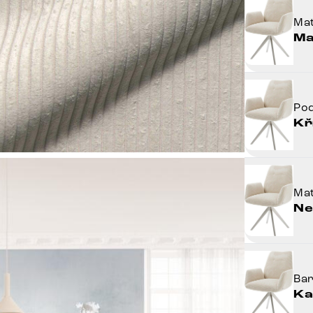
Mat
Ma
Po
Kř
Mat
Ne
Ba
Ka