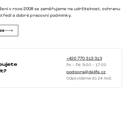
podnož
žení v roce 2008 se zaměřujeme na udržitelnost, ochranu
hranatá
středí a dobré pracovní podmínky.
nerezová
ocel
čce
taštičkové
pružiny
množství
+420 770 313 313
bujete
Po – Pá: 9:00 – 17:00
t?
podpora@delife.cz
Odpovídáme do 24 hod.