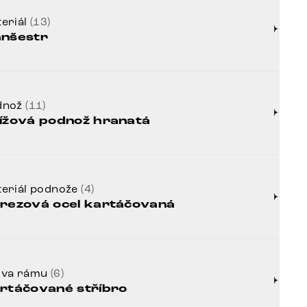
eriál
(13)
nšestr
dnož
(11)
ížová podnož hranatá
eriál podnože
(4)
rezová ocel kartáčovaná
rva rámu
(6)
rtáčované stříbro