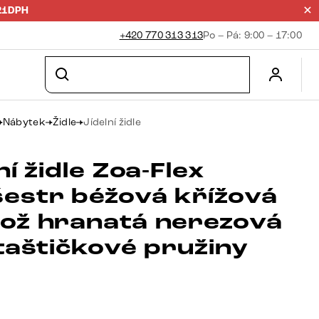
21DPH
+420 770 313 313
Po – Pá: 9:00 – 17:00
Nábytek
Židle
Jídelní židle
ní židle Zoa-Flex
estr béžová křížová
ož hranatá nerezová
taštičkové pružiny