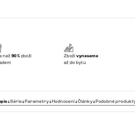
e než
90 %
zboží
Zboží
vyneseme
ladem
až do bytu
opis
Série
Parametry
Hodnocení
Články
Podobné produkt