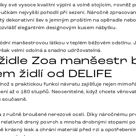
íky své vysoce kvalitní výplni a volně stojícím, rovněž
čkám nejvyšší pohodlí při sezení. Náročně zpracované 
tý dekorativní šev s jemným prošitím na opěradle nebo 
obzvlášť elegantním designovým kusem nábytku.
módní manšestrovou látkou v teplém béžovém odstínu. J
však velmi odolná a snadno udržovatelná.
í židle Zoa manšestr
m židlí od DELIFE
nož s praktickou funkcí návratu zajišťuje nejen mimořád
ení až o 180 stupňů. Neocenitelné, když chcete věnova
u současně.
a z ručně broušené nerezové oceli. Díky náročnému pr
 relativně drsný povrch s mnoha drobnými stopami po l
lně krásný lesk a chrání materiál před rzí a opotřebení