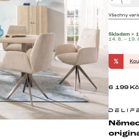
Všechny vari
Skladem > 1
14. 8. – 19. 
%
Kou
6 199
K
Němec
origina