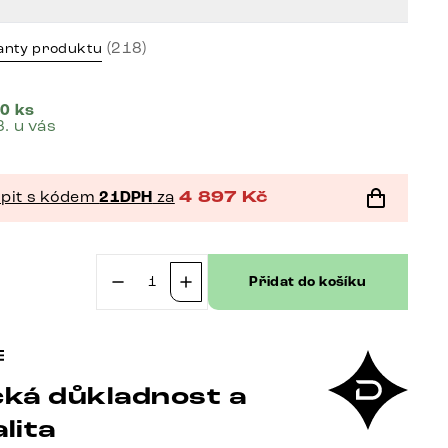
(218)
anty produktu
0 ks
8. u vás
pit s kódem
21DPH
za
4 897
Kč
č
Přidat do košíku
Jídelní
židle
Zoa-
Flex
ká důkladnost a
manšestr
béžová
lita
křížová