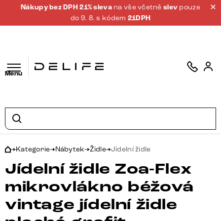
Nákupy bez DPH 21% sleva
na vše včetně
slev
pouze
do 9. 8. s kódem
21DPH
Menu
Kategorie
Nábytek
Židle
Jídelní židle
Jídelní židle Zoa-Flex
mikrovlákno béžová
vintage jídelní židle