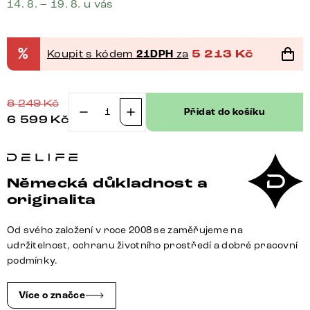
14. 8. – 19. 8. u vás
%
Koupit s kódem
21DPH
za
5 213
Kč
8 249
Kč
Přidat do košíku
6 599
Kč
Jídelní
židle
Zoa-
Flex
Německá důkladnost a
mikrovlákno
originalita
béžová
vintage
Od svého založení v roce 2008 se zaměřujeme na
jídelní
udržitelnost, ochranu životního prostředí a dobré pracovní
židle
podmínky.
plochá
grafit
Více o značce