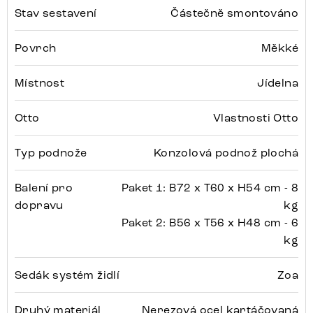
Stav sestavení
Částečně smontováno
Povrch
Měkké
Místnost
Jídelna
Otto
Vlastnosti Otto
Typ podnože
Konzolová podnož plochá
Balení pro
Paket 1: B72 x T60 x H54 cm - 8
dopravu
kg
Paket 2: B56 x T56 x H48 cm - 6
kg
Sedák systém židlí
Zoa
Druhý materiál
Nerezová ocel kartáčovaná