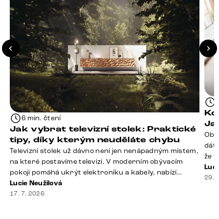
Kd
6 min. čtení
Ja
Jak vybrat televizní stolek: Praktické
Obý
tipy, díky kterým neuděláte chybu
dáte
Televizní stolek už dávno není jen nenápadným místem,
že t
na které postavíme televizi. V moderním obývacím
seda
Luci
pokoji pomáhá ukrýt elektroniku a kabely, nabízí
slou
29. 
praktický úložný prostor a často se stává výraznou
Lucie Neužilová
rty 
součástí celého interiéru. Při jeho výběru proto
17. 7. 2026
Dobr
nestačí sledovat pouze design. Důležitou roli hraje také
správná velikost, výška, způsob umístění, vnitřní