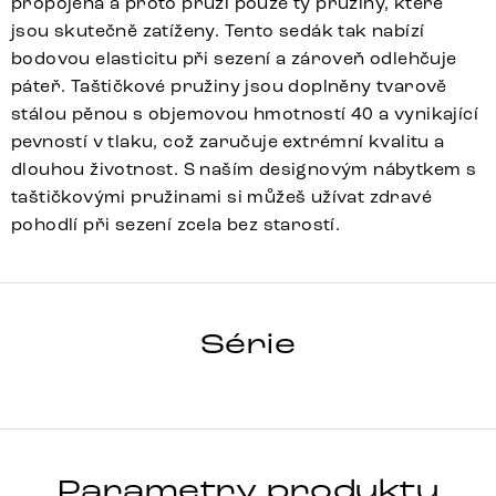
propojena a proto pruží pouze ty pružiny, které
jsou skutečně zatíženy. Tento sedák tak nabízí
bodovou elasticitu při sezení a zároveň odlehčuje
páteř. Taštičkové pružiny jsou doplněny tvarově
stálou pěnou s objemovou hmotností 40 a vynikající
pevností v tlaku, což zaručuje extrémní kvalitu a
dlouhou životnost. S naším designovým nábytkem s
taštičkovými pružinami si můžeš užívat zdravé
pohodlí při sezení zcela bez starostí.
ZOA-FLEX
Série
Detail celé série
Parametry produktu