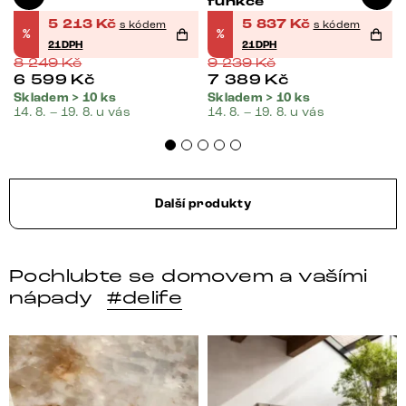
funkce
5 213
Kč
5 837
Kč
s kódem
s kódem
%
%
21DPH
21DPH
8 249
Kč
9 239
Kč
6 599
Kč
7 389
Kč
Skladem > 10 ks
Skladem > 10 ks
14. 8. – 19. 8. u vás
14. 8. – 19. 8. u vás
Další produkty
Pochlubte se domovem a vašími
nápady
#delife
DELIFE – Nábytek, který promění dům v domov. Domo
Místo, kam se budeš těšit 