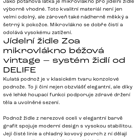
Jako potahová látka je mikrovlákno pro jídelní židle
výborně vhodné. Toto kvalitní materiál není jen
velmi odolný, ale zároveň také nádherně měkký a
šetrný k pokožce. Mikrovlákno se dobře čistí a
odolává vysokému zatížení.
Jídelní židle Zoa
mikrovlákno béžová
vintage – systém židlí od
DELIFE
Kulatá podnož je v klasickém tvaru konzolové
podnože. To ji činí nejen obzvlášť elegantní, ale díky
své lehké houpací funkci podporuje zdravé držení
těla a uvolněné sezení.
Podnož židle z nerezové oceli v elegantní barvě
grafit spojuje moderní design s vysokou stabilitou.
Její čisté linie a chladný kovový povrch z ní dělají