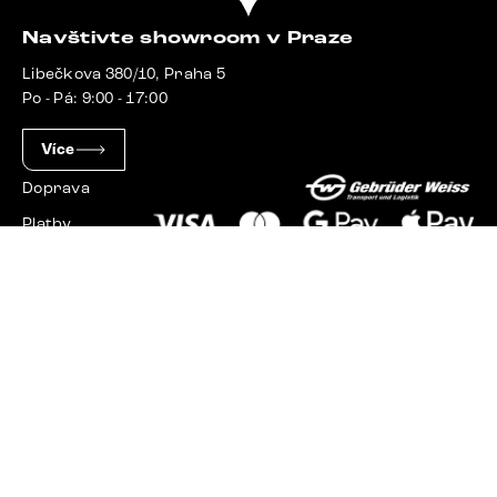
Navštivte showroom v Praze
Libečkova 380/10, Praha 5
Po - Pá: 9:00 - 17:00
Více
Doprava
Platby
Slovensko
Maďarsko
Německo
Švýcarsko
Francie
Polsko
Nizozemsko
© 2023 - 2026 Delife.cz. Všechna práva vyhrazena.
Upravit nastavení cookies