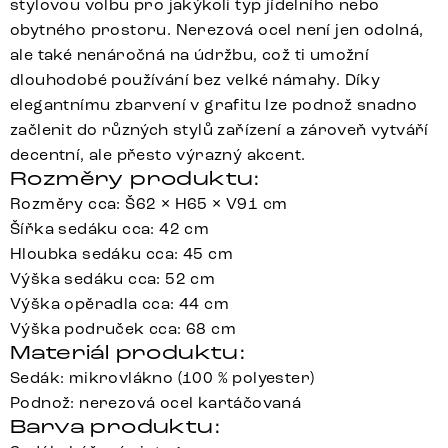
stylovou volbu pro jakýkoli typ jídelního nebo
obytného prostoru. Nerezová ocel není jen odolná,
ale také nenáročná na údržbu, což ti umožní
dlouhodobé používání bez velké námahy. Díky
elegantnímu zbarvení v grafitu lze podnož snadno
začlenit do různých stylů zařízení a zároveň vytváří
decentní, ale přesto výrazný akcent.
Rozměry produktu:
Rozměry cca: Š62 × H65 × V91 cm
Šířka sedáku cca: 42 cm
Hloubka sedáku cca: 45 cm
Výška sedáku cca: 52 cm
Výška opěradla cca: 44 cm
Výška područek cca: 68 cm
Materiál produktu:
Sedák: mikrovlákno (100 % polyester)
Podnož: nerezová ocel kartáčovaná
Barva produktu: