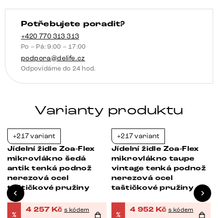
taštičkové
pružiny
Potřebujete poradit?
množství
+420 770 313 313
Po – Pá: 9:00 – 17:00
podpora@delife.cz
Odpovídáme do 24 hod.
Varianty produktu
+217 variant
+217 variant
-21%
-21%
Jídelní židle Zoa-Flex
Jídelní židle Zoa-Flex
mikrovlákno šedá
mikrovlákno taupe
antik tenká podnož
vintage tenká podnož
nerezová ocel
nerezová ocel
taštičkové pružiny
taštičkové pružiny
4 257
Kč
4 952
Kč
s kódem
s kódem
%
%