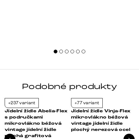
uspořádání i materiál. Jak [&hellip;]
Podobné produkty
+237 variant
+77 variant
-36%
-21%
Jídelní židle Abelia-Flex
Jídelní židle Vinja-Flex
s područkami
mikrovlákno béžová
mikrovlákno béžová
vintage jídelní židle
vintage jídelní židle
plochý nerezová ocel
plochá grafitová