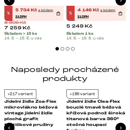
5 734
Kč
4 146
Kč
s kódem
s kódem
%
%
21DPH
21DPH
8 909
Kč
5 249
Kč
7 259
Kč
Skladem > 10 ks
Skladem 1 ks
14. 8. – 19. 8. u vás
14. 8. – 19. 8. u vás
Naposledy procházené
produkty
+217 variant
+186 variant
-37%
-37%
Jídelní židle Zoa-Flex
Jídelní židle Clea-Flex
mikrovlákno béžová
bouclé tmavě béžová
vintage jídelní židle
křížová podnož široká
plochá grafit
titanová barva 360°
taštičkové pružiny
otočná houpací