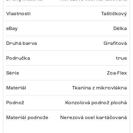
Vlastnosti
Taštičkový
eBay
Délka
Druhá barva
Grafitová
Područka
true
Série
Zoa-Flex
Materiál
Tkanina z mikrovlákna
Podnož
Konzolová podnož plochá
Materiál podnože
Nerezová ocel kartáčovaná