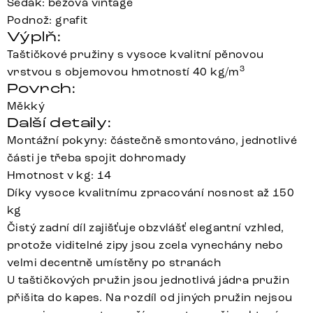
Sedák: béžová vintage
Podnož: grafit
Výplň:
Taštičkové pružiny s vysoce kvalitní pěnovou
3
vrstvou s objemovou hmotností 40 kg/m
Povrch:
Měkký
Další detaily:
Montážní pokyny: částečně smontováno, jednotlivé
části je třeba spojit dohromady
Hmotnost v kg: 14
Díky vysoce kvalitnímu zpracování nosnost až 150
kg
Čistý zadní díl zajišťuje obzvlášť elegantní vzhled,
protože viditelné zipy jsou zcela vynechány nebo
velmi decentně umístěny po stranách
U taštičkových pružin jsou jednotlivá jádra pružin
přišita do kapes. Na rozdíl od jiných pružin nejsou