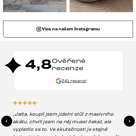
Více na našem Instagramu
4,8
Ověřené
recenze
241 recenzí
„Jalta, koupil jsem jídelní stůl z masivního
„O
akátu, chvíli jsem na něj musel čekat, ale
in
vyplatilo se to. Ve skutečnosti je stejně
zá