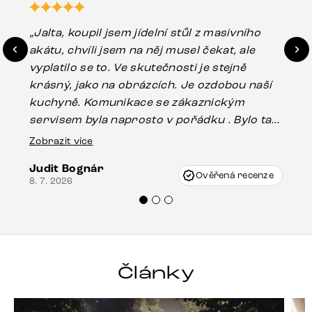
„Jalta, koupil jsem jídelní stůl z masivního
„O
akátu, chvíli jsem na něj musel čekat, ale
in
vyplatilo se to. Ve skutečnosti je stejně
zá
krásný, jako na obrázcích. Je ozdobou naší
ef
kuchyně. Komunikace se zákaznickým
Es
servisem byla naprosto v pořádku . Bylo tam
16.
drobné poškození u nohy stolu, které mohlo
Zobrazit více
vzniknout při přepravě, ale s pomocí pana
Judit Bognár
Vincze mi velmi korektně vyšli vstříc.
Ověřená recenze
8. 7. 2026
Doporučuji produkty Delife všem.“
Články