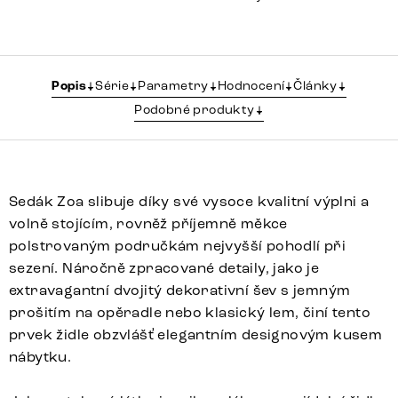
Popis
Série
Parametry
Hodnocení
Články
Podobné produkty
Sedák Zoa slibuje díky své vysoce kvalitní výplni a
volně stojícím, rovněž příjemně měkce
polstrovaným područkám nejvyšší pohodlí při
sezení. Náročně zpracované detaily, jako je
extravagantní dvojitý dekorativní šev s jemným
prošitím na opěradle nebo klasický lem, činí tento
prvek židle obzvlášť elegantním designovým kusem
nábytku.