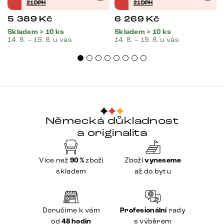
21DPH
21DPH
5 389
Kč
6 269
Kč
Skladem > 10 ks
Skladem > 10 ks
14. 8. – 19. 8. u vás
14. 8. – 19. 8. u vás
Německá důkladnost
a originalita
Více než
90 %
zboží
Zboží
vyneseme
skladem
až do bytu
Doručíme k vám
Profesionální
rady
od
48 hodin
s výběrem