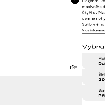
Elegantní k
masivního 
Čtyři dvířk
Jemné nohy 
Stříbrné no
Více informac
Vybra
Mat
Du
6
Ší
20
Ba
Př