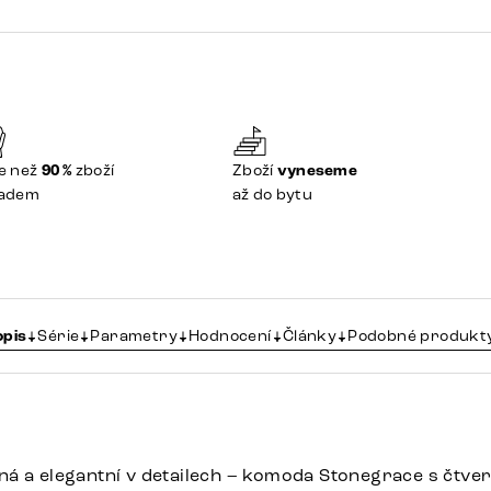
e než
90 %
zboží
Zboží
vyneseme
ladem
až do bytu
opis
Série
Parametry
Hodnocení
Články
Podobné produkt
á a elegantní v detailech – komoda Stonegrace s čtve