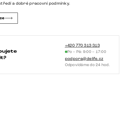
noha
středí a dobré pracovní podmínky.
čtvercová
nerezová
čce
ocel
kartáčovaná
množství
+420 770 313 313
bujete
Po – Pá: 9:00 – 17:00
t?
podpora@delife.cz
Odpovídáme do 24 hod.