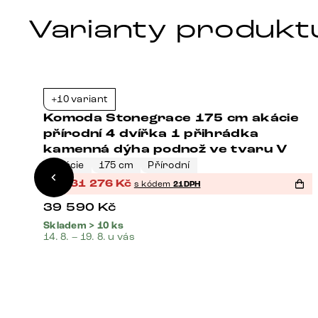
Varianty produkt
+10 variant
1%
-21%
Komoda Stonegrace 175 cm akácie
přírodní 4 dvířka 1 přihrádka
kamenná dýha podnož ve tvaru V
Akácie
175 cm
Přírodní
%
31 276
Kč
s kódem
21DPH
39 590
Kč
Skladem > 10 ks
14. 8. – 19. 8. u vás