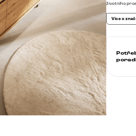
životního pro
Více o zna
Potře
poradi