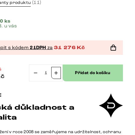
(11)
anty produktu
0 ks
8. u vás
pit s kódem
21DPH
za
31 276
Kč
č
Přidat do košíku
Kč
Komoda
Stonegrace
200
cm
ká důkladnost a
dub
přírodní
lita
4
dvířka
žení v roce 2008 se zaměřujeme na udržitelnost, ochranu