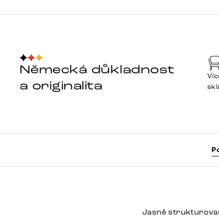
Německá důkladnost
Víc
a originalita
sk
P
Jasně strukturovan