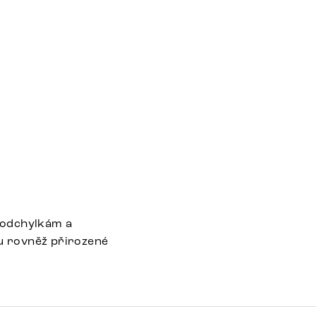
 odchylkám a
ou rovněž přirozené