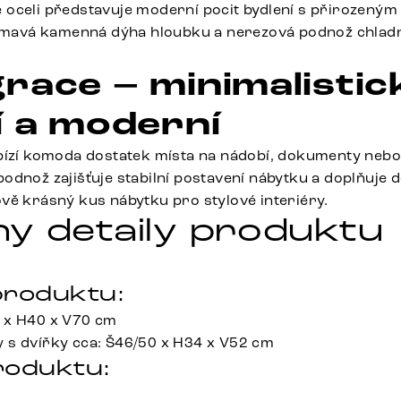
oceli představuje moderní pocit bydlení s přirozeným
 tmavá kamenná dýha hloubku a nerezová podnož chladn
race – minimalistic
í a moderní
bízí komoda dostatek místa na nádobí, dokumenty nebo
odnož zajišťuje stabilní postavení nábytku a doplňuje d
vě krásný kus nábytku pro stylové interiéry.
y detaily produktu
roduktu:
 x H40 x V70 cm
 s dvířky cca: Š46/50 x H34 x V52 cm
roduktu: