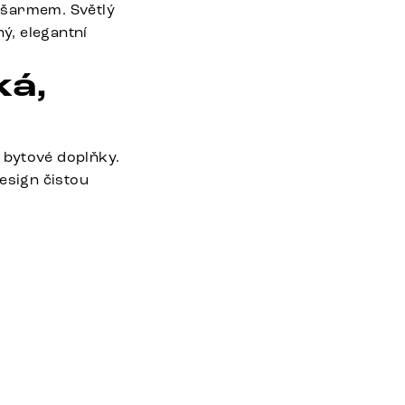
 šarmem. Světlý
ý, elegantní
ká,
 bytové doplňky.
esign čistou