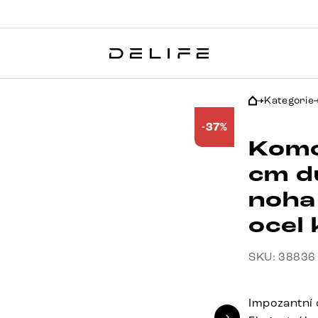
Kategorie
-37%
Komo
cm d
noha
ocel
SKU: 38836
Impozantní 