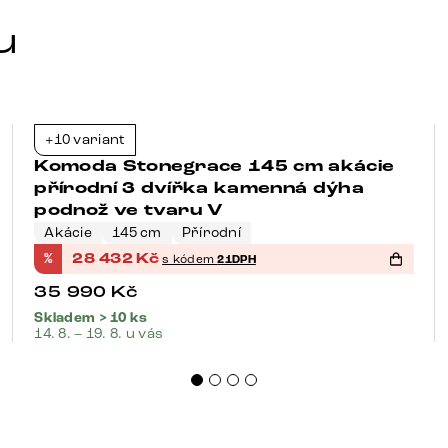
u
+10 variant
-21%
Komoda Stonegrace 145 cm akácie
přírodní 3 dvířka kamenná dýha
podnož ve tvaru V
Akácie
145 cm
Přírodní
%
28 432
Kč
s kódem
21DPH
35 990
Kč
Skladem > 10 ks
14. 8. – 19. 8. u vás