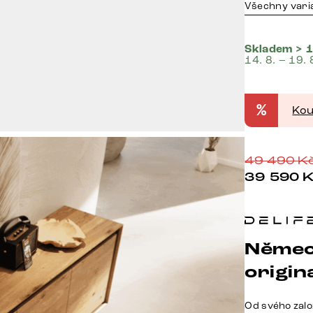
Všechny vari
Skladem > 1
14. 8. – 19. 
%
Kou
49 490
K
39 590
Němec
origina
Od svého zalo