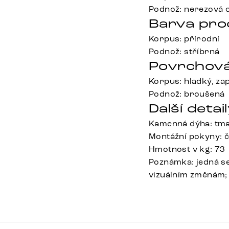
Podnož: nerezová 
Barva pro
Korpus: přírodní
Podnož: stříbrná
Povrchová
Korpus: hladký, za
Podnož: broušená
Další detail
Kamenná dýha: tm
Montážní pokyny: č
Hmotnost v kg: 73
Poznámka: jedná s
vizuálním změnám; 