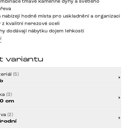
ombinace tmavé kamenné dýhy a světlého
dřeva
a nabízejí hodně místa pro uskladnění a organizaci
z kvalitní nerezové oceli
hy dodávají nábytku dojem lehkosti
í
t variantu
eriál
(5)
b
řka
(3)
0 cm
rva
(2)
írodní