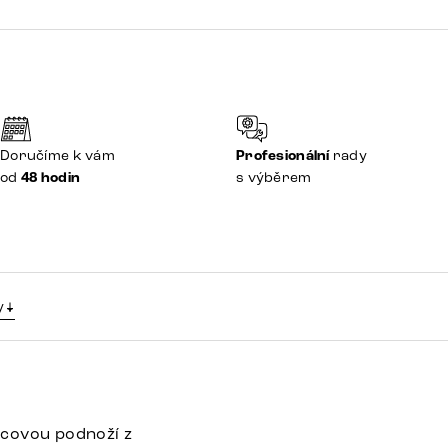
Doručíme k vám
Profesionální
rady
od
48 hodin
s výběrem
y
rcovou podnoží z