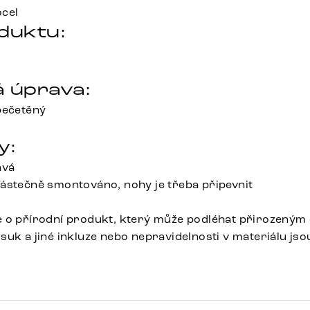
ocel
duktu:
 úprava:
pečetěný
y:
avá
ástečně smontováno, nohy je třeba připevnit
e o přírodní produkt, který může podléhat přirozeným
suk a jiné inkluze nebo nepravidelnosti v materiálu js