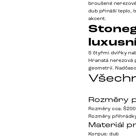
broušené nerezové 
dub přináší teplo,
akcent.
Stoneg
luxusn
S čtyřmi dvířky na
Hranatá nerezová p
geometrií. Nadčaso
Všechn
Rozměry p
Rozměry cca: Š200
Rozměry přihrádky
Materiál p
Korpus: dub