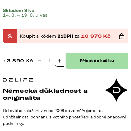
Skladem 9 ks
14. 8. – 19. 8. u vás
%
Koupit s kódem
21DPH
za
10 973
Kč
13 890
Kč
Přidat do košíku
Konferenční
stolek
Edge
Boot
Německá důkladnost a
100x50
originalita
cm
keramika
Od svého založení v roce 2008 se zaměřujeme na
Laminam®
udržitelnost, ochranu životního prostředí a dobré pracovní
Emperador
podmínky.
Extra