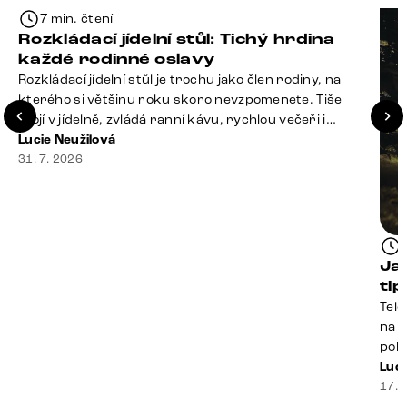
7 min. čtení
Rozkládací jídelní stůl: Tichý hrdina
každé rodinné oslavy
Rozkládací jídelní stůl je trochu jako člen rodiny, na
kterého si většinu roku skoro nevzpomenete. Tiše
stojí v jídelně, zvládá ranní kávu, rychlou večeři i
hromadu dopisů, které je potřeba „někdy vyřídit“. Pak
Lucie Neužilová
ale přijdou Vánoce, narozeniny nebo zpráva: „Stavíme
31. 7. 2026
se jen na chvilku. Bude nás osm.“ A v tu chvíli přichází
jeho chvíle. Z [&hellip;]
Ja
ti
Tele
na k
poko
prak
Luci
souč
17. 
nest