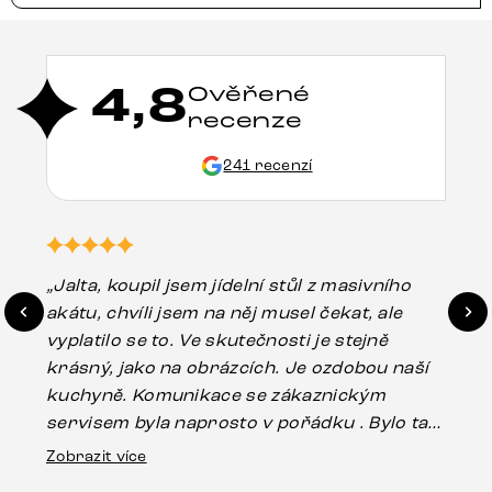
4,8
Ověřené
recenze
241 recenzí
„Jalta, koupil jsem jídelní stůl z masivního
„O
akátu, chvíli jsem na něj musel čekat, ale
in
vyplatilo se to. Ve skutečnosti je stejně
zá
krásný, jako na obrázcích. Je ozdobou naší
ef
kuchyně. Komunikace se zákaznickým
Es
servisem byla naprosto v pořádku . Bylo tam
16.
drobné poškození u nohy stolu, které mohlo
Zobrazit více
vzniknout při přepravě, ale s pomocí pana