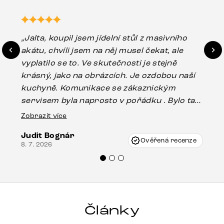
„Jalta, koupil jsem jídelní stůl z masivního
„O
akátu, chvíli jsem na něj musel čekat, ale
in
vyplatilo se to. Ve skutečnosti je stejně
zá
krásný, jako na obrázcích. Je ozdobou naší
ef
kuchyně. Komunikace se zákaznickým
Es
servisem byla naprosto v pořádku . Bylo tam
16.
drobné poškození u nohy stolu, které mohlo
Zobrazit více
vzniknout při přepravě, ale s pomocí pana
Judit Bognár
Vincze mi velmi korektně vyšli vstříc.
Ověřená recenze
8. 7. 2026
Doporučuji produkty Delife všem.“
Články