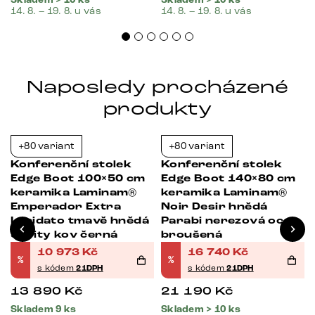
Skladem > 10 ks
Skladem > 10 ks
14. 8. – 19. 8. u vás
14. 8. – 19. 8. u vás
Naposledy procházené
produkty
+80 variant
+80 variant
-21%
-21%
Konferenční stolek
Konferenční stolek
Edge Boot 100×50 cm
Edge Boot 140×80 cm
keramika Laminam®
keramika Laminam®
Emperador Extra
Noir Desir hnědá
Lucidato tmavě hnědá
Parabi nerezová ocel
Sarity kov černá
broušená
10 973
Kč
16 740
Kč
%
%
s kódem
21DPH
s kódem
21DPH
13 890
Kč
21 190
Kč
Skladem 9 ks
Skladem > 10 ks