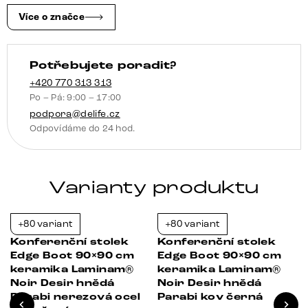
Lucidato
Více o značce
tmavě
hnědá
Potřebujete poradit?
Sarity
kov
+420 770 313 313
Po – Pá: 9:00 – 17:00
černá
podpora@delife.cz
množství
Odpovídáme do 24 hod.
Varianty produktu
+80 variant
+80 variant
-21%
-21%
Konferenční stolek
Konferenční stolek
Edge Boot 90×90 cm
Edge Boot 90×90 cm
keramika Laminam®
keramika Laminam®
Noir Desir hnědá
Noir Desir hnědá
Parabi nerezová ocel
Parabi kov černá