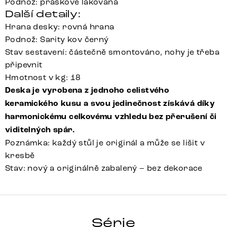
Podnož: práškově lakovaná
Další detaily:
Hrana desky: rovná hrana
Podnož: Sarity kov černý
Stav sestavení: částečně smontováno, nohy je třeba
připevnit
Hmotnost v kg: 18
Deska je vyrobena z jednoho celistvého
keramického kusu a svou jedinečnost získává díky
harmonickému celkovému vzhledu bez přerušení či
viditelných spár.
Poznámka: každý stůl je originál a může se lišit v
kresbě
Stav: nový a originálně zabalený – bez dekorace
HRANA
Série
Detail celé série