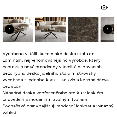
7
Vyrobeno v Itálii: keramická deska stolu od
Laminam, nejrenomovanějšího výrobce, který
nastavuje nové standardy v kvalitě a inovacích
Bezchybná deska jídelního stolu mistrovsky
vyrobená z jednoho kusu – souvislá kresba dřeva
bez spár
Nápadná deska konferenčního stolku v lesklém
provedení s moderním oválným tvarem
Sochařské tvary zajišťují moderní lehkost a výrazný
vzhled