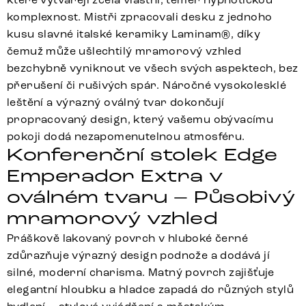
komplexnost. Mistři zpracovali desku z jednoho
kusu slavné italské keramiky Laminam®, díky
čemuž může ušlechtilý mramorový vzhled
bezchybně vyniknout ve všech svých aspektech, bez
přerušení či rušivých spár. Náročné vysokolesklé
leštění a výrazný oválný tvar dokončují
propracovaný design, který vašemu obývacímu
pokoji dodá nezapomenutelnou atmosféru.
Konferenční stolek Edge
Emperador Extra v
oválném tvaru – Působivý
mramorový vzhled
Práškově lakovaný povrch v hluboké černé
zdůrazňuje výrazný design podnože a dodává jí
silné, moderní charisma. Matný povrch zajišťuje
elegantní hloubku a hladce zapadá do různých stylů