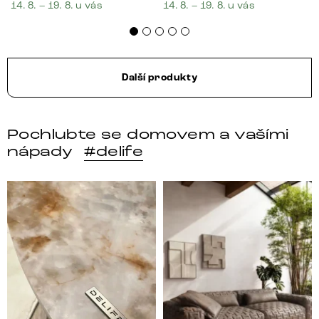
14. 8. – 19. 8. u vás
14. 8. – 19. 8. u vás
Další produkty
Pochlubte se domovem a vašími
nápady
#delife
DELIFE – Nábytek, který promění dům v domov. Domo
Místo, kam se budeš těšit 