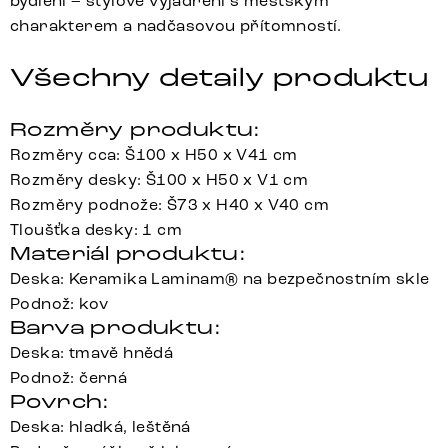
bydlení – stylové vyjádření s městským
charakterem a nadčasovou přítomností.
Všechny detaily produktu
Rozměry produktu:
Rozměry cca: Š100 x H50 x V41 cm
Rozměry desky: Š100 x H50 x V1 cm
Rozměry podnože: Š73 x H40 x V40 cm
Tloušťka desky: 1 cm
Materiál produktu:
Deska: Keramika Laminam® na bezpečnostním skle
Podnož: kov
Barva produktu:
Deska: tmavě hnědá
Podnož: černá
Povrch:
Deska: hladká, leštěná