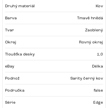
Druhý materiál
Kov
Barva
Tmavě hnědá
Tvar
Zaoblený
Okraj
Rovný okraj
Tloušťka desky
1,0
eBay
Délka
Podnož
Sarity černý kov
Područka
false
Série
Edge