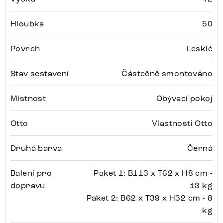
Hloubka
50
Povrch
Lesklé
Stav sestavení
Částečně smontováno
Místnost
Obývací pokoj
Otto
Vlastnosti Otto
Druhá barva
Černá
Balení pro
Paket 1: B113 x T62 x H8 cm -
dopravu
13 kg
Paket 2: B62 x T39 x H32 cm - 8
kg