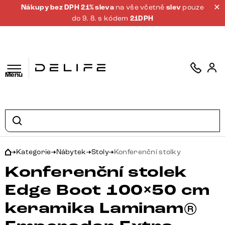
Nákupy bez DPH 21% sleva
na vše včetně
slev
pouze
do 9. 8. s kódem
21DPH
Menu
Kategorie
Nábytek
Stoly
Konferenční stolky
Konferenční stolek
Edge Boot 100×50 cm
keramika Laminam®