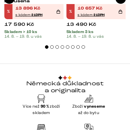
broušená
13 896
Kč
10 657
Kč
%
%
s kódem
21DPH
s kódem
21DPH
17 590
Kč
13 490
Kč
Skladem > 10 ks
Skladem 3 ks
14. 8. – 19. 8. u vás
14. 8. – 19. 8. u vás
Německá důkladnost
a originalita
Více než
90 %
zboží
Zboží
vyneseme
skladem
až do bytu