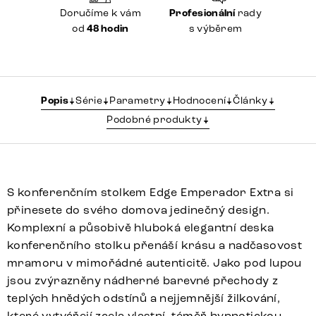
Doručíme k vám
Profesionální
rady
od
48 hodin
s výběrem
Popis
Série
Parametry
Hodnocení
Články
Podobné produkty
S konferenčním stolkem Edge Emperador Extra si
přinesete do svého domova jedinečný design.
Komplexní a působivě hluboká elegantní deska
konferenčního stolku přenáší krásu a nadčasovost
mramoru v mimořádné autenticitě. Jako pod lupou
jsou zvýrazněny nádherné barevné přechody z
teplých hnědých odstínů a nejjemnější žilkování,
které vytvářejí zcela vlastní, téměř hypnotickou