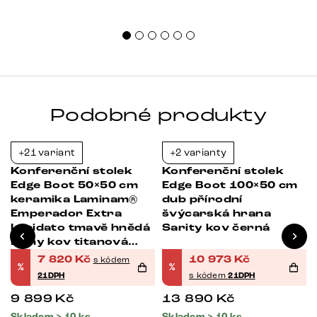
sprá
uspo
Podobné produkty
+21 variant
+2 varianty
-21%
-21%
Konferenční stolek
Konferenční stolek
Edge Boot 50×50 cm
Edge Boot 100×50 cm
keramika Laminam®
dub přírodní
Emperador Extra
švýcarská hrana
Lucidato tmavě hnědá
Sarity kov černá
Eleny kov titanová
barva
7 820
Kč
10 973
Kč
s kódem
%
%
21DPH
s kódem
21DPH
9 899
Kč
13 890
Kč