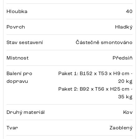
Hloubka
40
Povrch
Hladký
Stav sestavení
Částečně smontováno
Místnost
Předsíň
Balení pro
Paket 1: B152 x T53 x H9 cm -
dopravu
20 kg
Paket 2: B92 x T56 x H25 cm -
35 kg
Druhý materiál
Kov
Tvar
Zaoblený