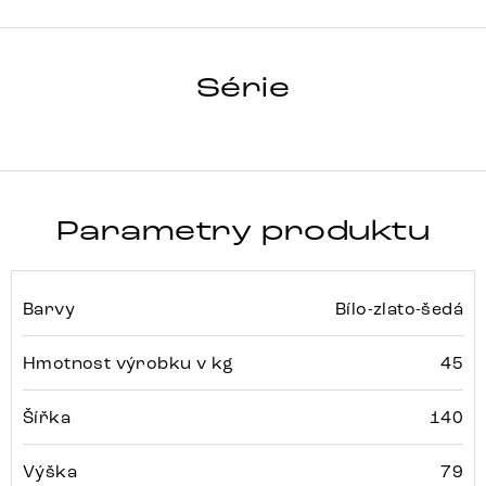
HRANA
Série
Detail celé série
Parametry produktu
Barvy
Bílo-zlato-šedá
Hmotnost výrobku v kg
45
Šířka
140
Výška
79