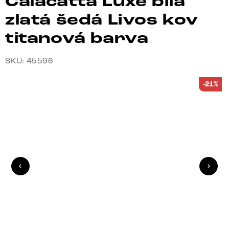
Calacatta Luxe bílá
zlatá šedá Livos kov
titanová barva
SKU: 45596
-21%