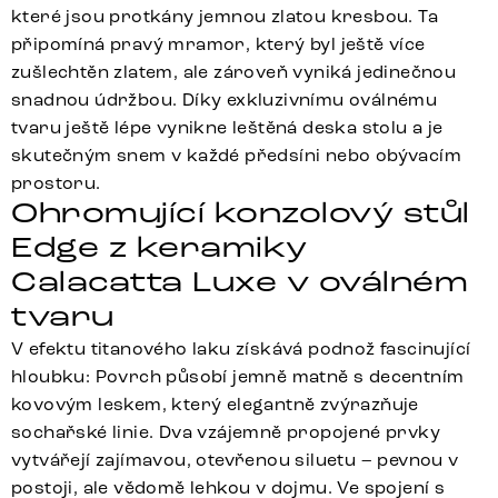
které jsou protkány jemnou zlatou kresbou. Ta
připomíná pravý mramor, který byl ještě více
zušlechtěn zlatem, ale zároveň vyniká jedinečnou
snadnou údržbou. Díky exkluzivnímu oválnému
tvaru ještě lépe vynikne leštěná deska stolu a je
skutečným snem v každé předsíni nebo obývacím
prostoru.
Ohromující konzolový stůl
Edge z keramiky
Calacatta Luxe v oválném
tvaru
V efektu titanového laku získává podnož fascinující
hloubku: Povrch působí jemně matně s decentním
kovovým leskem, který elegantně zvýrazňuje
sochařské linie. Dva vzájemně propojené prvky
vytvářejí zajímavou, otevřenou siluetu – pevnou v
postoji, ale vědomě lehkou v dojmu. Ve spojení s