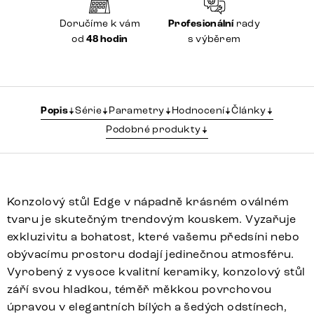
Doručíme k vám
Profesionální
rady
od
48 hodin
s výběrem
Popis
Série
Parametry
Hodnocení
Články
Podobné produkty
Konzolový stůl Edge v nápadně krásném oválném
tvaru je skutečným trendovým kouskem. Vyzařuje
exkluzivitu a bohatost, které vašemu předsíni nebo
obývacímu prostoru dodají jedinečnou atmosféru.
Vyrobený z vysoce kvalitní keramiky, konzolový stůl
září svou hladkou, téměř měkkou povrchovou
úpravou v elegantních bílých a šedých odstínech,