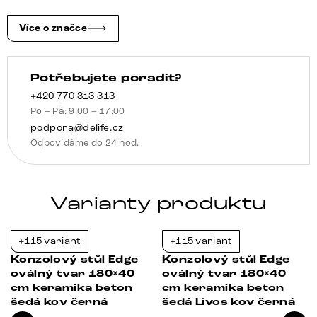
Luxe
bílá
Více o značce
zlatá
šedá
Potřebujete poradit?
Livos
kov
+420 770 313 313
Po – Pá: 9:00 – 17:00
titanová
podpora@delife.cz
barva
Odpovídáme do 24 hod.
množství
Varianty produktu
+115 variant
+115 variant
-21%
-21%
Konzolový stůl Edge
Konzolový stůl Edge
oválný tvar 180×40
oválný tvar 180×40
cm keramika beton
cm keramika beton
šedá kov černá
šedá Livos kov černá