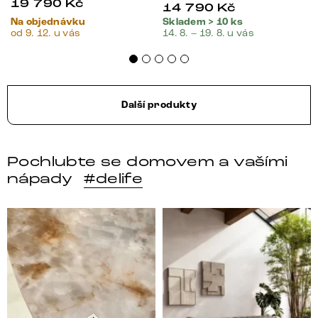
19 790
Kč
14 790
Kč
Na objednávku
Skladem > 10 ks
od 9. 12. u vás
14. 8. – 19. 8. u vás
Další produkty
Pochlubte se domovem a vašími
nápady
#delife
DELIFE – Nábytek, který promění dům v domov. Domo
Místo, kam se budeš těšit 