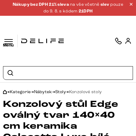
Nákupy bez DPH 21% sleva
na vše včetně
slev
pouze
do 9. 8. s kódem
21DPH
Menu
Kategorie
Nábytek
Stoly
Konzolové stoly
Konzolový stůl Edge
oválný tvar 140×40
cm keramika