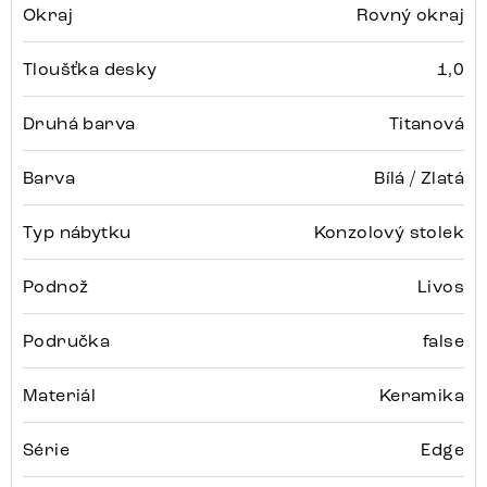
Okraj
Rovný okraj
Tloušťka desky
1,0
Druhá barva
Titanová
Barva
Bílá / Zlatá
Typ nábytku
Konzolový stolek
Podnož
Livos
Područka
false
Materiál
Keramika
Série
Edge