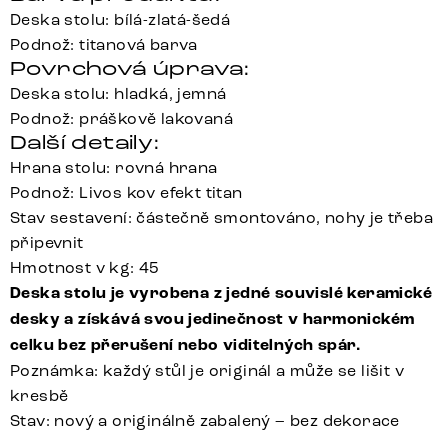
Deska stolu: bílá-zlatá-šedá
Podnož: titanová barva
Povrchová úprava:
Deska stolu: hladká, jemná
Podnož: práškově lakovaná
Další detaily:
Hrana stolu: rovná hrana
Podnož: Livos kov efekt titan
Stav sestavení: částečně smontováno, nohy je třeba
připevnit
Hmotnost v kg: 45
Deska stolu je vyrobena z jedné souvislé keramické
desky a získává svou jedinečnost v harmonickém
celku bez přerušení nebo viditelných spár.
Poznámka: každý stůl je originál a může se lišit v
kresbě
Stav: nový a originálně zabalený – bez dekorace