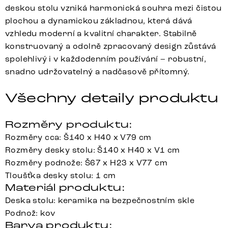
deskou stolu vzniká harmonická souhra mezi čistou
plochou a dynamickou základnou, která dává
vzhledu moderní a kvalitní charakter. Stabilně
konstruovaný a odolně zpracovaný design zůstává
spolehlivý i v každodenním používání – robustní,
snadno udržovatelný a nadčasově přítomný.
Všechny detaily produktu
Rozměry produktu:
Rozměry cca: Š140 x H40 x V79 cm
Rozměry desky stolu: Š140 x H40 x V1 cm
Rozměry podnože: Š67 x H23 x V77 cm
Tloušťka desky stolu: 1 cm
Materiál produktu:
Deska stolu: keramika na bezpečnostním skle
Podnož: kov
Barva produktu: