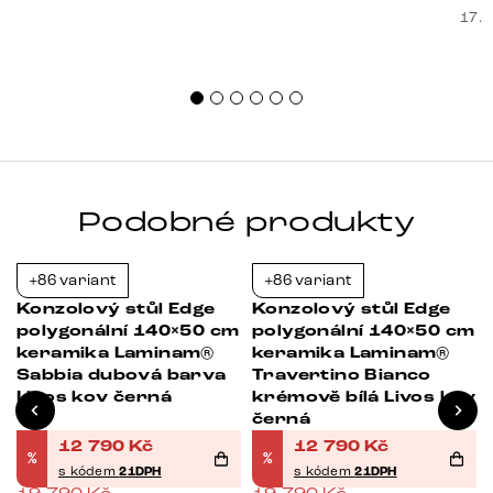
souč
17. 
nest
sprá
uspo
Podobné produkty
+86 variant
+86 variant
-35%
-35%
Konzolový stůl Edge
Konzolový stůl Edge
m
polygonální 140×50 cm
polygonální 140×50 cm
keramika Laminam®
keramika Laminam®
s
Sabbia dubová barva
Travertino Bianco
Livos kov černá
krémově bílá Livos kov
černá
12 790
Kč
12 790
Kč
%
%
s kódem
21DPH
s kódem
21DPH