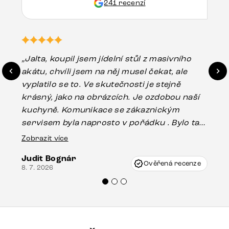
241 recenzí
„Jalta, koupil jsem jídelní stůl z masivního
„O
akátu, chvíli jsem na něj musel čekat, ale
in
vyplatilo se to. Ve skutečnosti je stejně
zá
krásný, jako na obrázcích. Je ozdobou naší
ef
kuchyně. Komunikace se zákaznickým
Es
servisem byla naprosto v pořádku . Bylo tam
16.
drobné poškození u nohy stolu, které mohlo
Zobrazit více
vzniknout při přepravě, ale s pomocí pana
Judit Bognár
Vincze mi velmi korektně vyšli vstříc.
Ověřená recenze
8. 7. 2026
Doporučuji produkty Delife všem.“