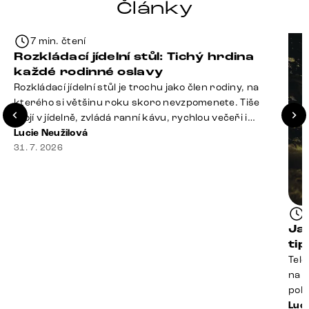
Články
7 min. čtení
Rozkládací jídelní stůl: Tichý hrdina
každé rodinné oslavy
Rozkládací jídelní stůl je trochu jako člen rodiny, na
kterého si většinu roku skoro nevzpomenete. Tiše
stojí v jídelně, zvládá ranní kávu, rychlou večeři i
hromadu dopisů, které je potřeba „někdy vyřídit“. Pak
Lucie Neužilová
ale přijdou Vánoce, narozeniny nebo zpráva: „Stavíme
31. 7. 2026
se jen na chvilku. Bude nás osm.“ A v tu chvíli přichází
jeho chvíle. Z [&hellip;]
Ja
ti
Tele
na k
poko
prak
Luci