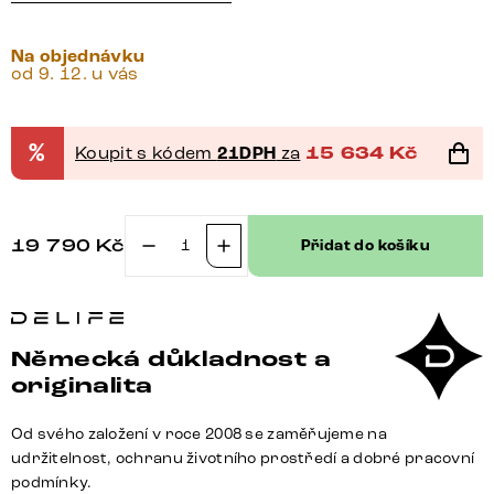
Na objednávku
od 9. 12. u vás
%
Koupit s kódem
21DPH
za
15 634
Kč
19 790
Kč
Přidat do košíku
Konzolový
stůl
Edge
oválný
Německá důkladnost a
tvar
originalita
140×40
cm
Od svého založení v roce 2008 se zaměřujeme na
keramika
udržitelnost, ochranu životního prostředí a dobré pracovní
Calacatta
podmínky.