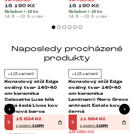
19 790
Kč
19 790
Kč
16 190
Kč
16 190
Kč
Skladem > 10 ks
Skladem > 10 ks
14. 8. – 19. 8. u vás
14. 8. – 19. 8. u vás
Naposledy procházené
produkty
+115 variant
+115 variant
-21%
-35%
Konzolový stůl Edge
Konzolový stůl Edge
oválný tvar 140×40
oválný tvar 140×40
cm keramika
cm keramika
Calacatta Luxe bílá
Laminam® Nero Greco
zlatá šedá Livos kov
antracit Estelo kov
titanová barva
černá
15 634
Kč
11 684
Kč
%
%
s kódem
21DPH
s kódem
21DPH
18 090
Kč