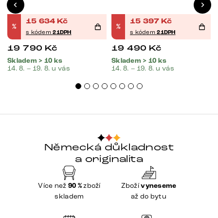
15 634
Kč
15 397
Kč
%
%
s kódem
21DPH
s kódem
21DPH
19 790
Kč
19 490
Kč
Skladem > 10 ks
Skladem > 10 ks
14. 8. – 19. 8. u vás
14. 8. – 19. 8. u vás
Německá důkladnost
a originalita
Více než
90 %
zboží
Zboží
vyneseme
skladem
až do bytu