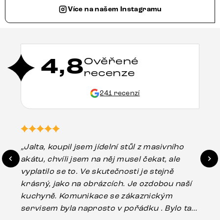
Více na našem Instagramu
4,8
Ověřené
recenze
241 recenzí
„Jalta, koupil jsem jídelní stůl z masivního
„O
akátu, chvíli jsem na něj musel čekat, ale
in
vyplatilo se to. Ve skutečnosti je stejně
zá
krásný, jako na obrázcích. Je ozdobou naší
ef
kuchyně. Komunikace se zákaznickým
Es
servisem byla naprosto v pořádku . Bylo tam
16.