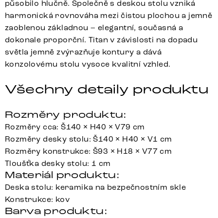
působilo hlučně. Společně s deskou stolu vzniká
harmonická rovnováha mezi čistou plochou a jemně
zaoblenou základnou – elegantní, současná a
dokonale proporční. Titan v závislosti na dopadu
světla jemně zvýrazňuje kontury a dává
konzolovému stolu vysoce kvalitní vzhled.
Všechny detaily produktu
Rozměry produktu:
Rozměry cca: Š140 × H40 × V79 cm
Rozměry desky stolu: Š140 × H40 × V1 cm
Rozměry konstrukce: Š93 × H18 × V77 cm
Tloušťka desky stolu: 1 cm
Materiál produktu:
Deska stolu: keramika na bezpečnostním skle
Konstrukce: kov
Barva produktu: