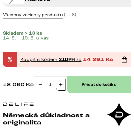
(116)
Všechny varianty produktu
Skladem > 10 ks
14. 8. – 19. 8. u vás
%
Koupit s kódem
21DPH
za
14 291
Kč
18 090
Kč
Přidat do košíku
Konzolový
stůl
Edge
oválný
Německá důkladnost a
tvar
originalita
140×40
cm