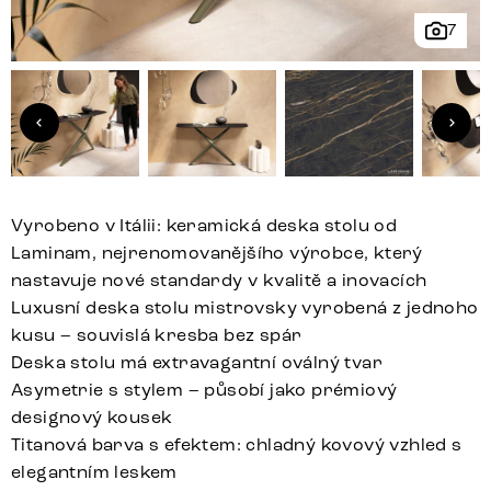
7
Vyrobeno v Itálii: keramická deska stolu od
Laminam, nejrenomovanějšího výrobce, který
nastavuje nové standardy v kvalitě a inovacích
Luxusní deska stolu mistrovsky vyrobená z jednoho
kusu – souvislá kresba bez spár
Deska stolu má extravagantní oválný tvar
Asymetrie s stylem – působí jako prémiový
designový kousek
Titanová barva s efektem: chladný kovový vzhled s
elegantním leskem