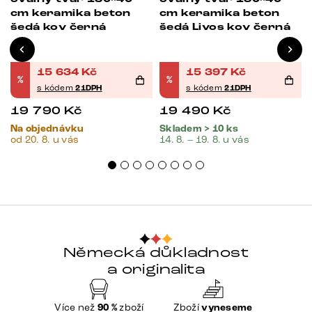
cm keramika beton
cm keramika beton
šedá kov černá
šedá Livos kov černá
15 634
Kč
15 397
Kč
%
%
s kódem
21DPH
s kódem
21DPH
19 790
Kč
19 490
Kč
Na objednávku
Skladem > 10 ks
od 20. 8. u vás
14. 8. – 19. 8. u vás
Německá důkladnost
a originalita
Více než
90 %
zboží
Zboží
vyneseme