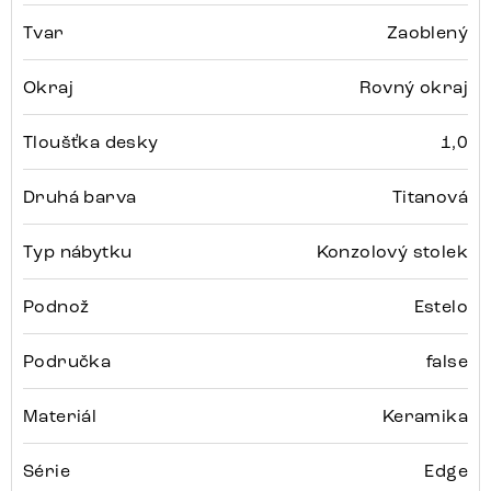
Tvar
Zaoblený
Okraj
Rovný okraj
Tloušťka desky
1,0
Druhá barva
Titanová
Typ nábytku
Konzolový stolek
Podnož
Estelo
Područka
false
Materiál
Keramika
Série
Edge