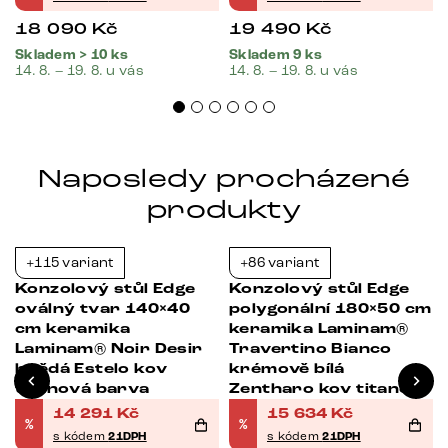
18 090
Kč
19 490
Kč
Skladem > 10 ks
Skladem 9 ks
14. 8. – 19. 8. u vás
14. 8. – 19. 8. u vás
Naposledy procházené
produkty
+115 variant
+86 variant
-21%
-21%
Konzolový stůl Edge
Konzolový stůl Edge
oválný tvar 140×40
polygonální 180×50 cm
cm keramika
keramika Laminam®
Laminam® Noir Desir
Travertino Bianco
hnědá Estelo kov
krémově bílá
titanová barva
Zentharo kov titanová
barva
14 291
Kč
15 634
Kč
%
%
s kódem
21DPH
s kódem
21DPH