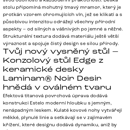
stolu připomíná mohutný tmavý mramor, který je
protkán vzorem ohromujících vln, jež se klikatí a s
působivou intenzitou odrážejí všechny přírodní
aspekty – od silných a vášnivých po jemné a něžné.
Strukturální textura dodává materiálu ještě větší
výraznost a spojuje čistý design se silou přírody.
Tvůj nový vysněný stůl –
Konzolový stůl Edge z
keramické desky
Laminam® Noir Desir
hnědá v oválném tvaru
Efektová titanová povrchová úprava dodává
konstrukci Estelo moderní hloubku s jemným,
nenápadným leskem. Kulaté kovové nohy vytvářejí
měkké, plynulé linie a setkávají se v zajímavém
křížení, které designu dodává dynamiku, aniž by