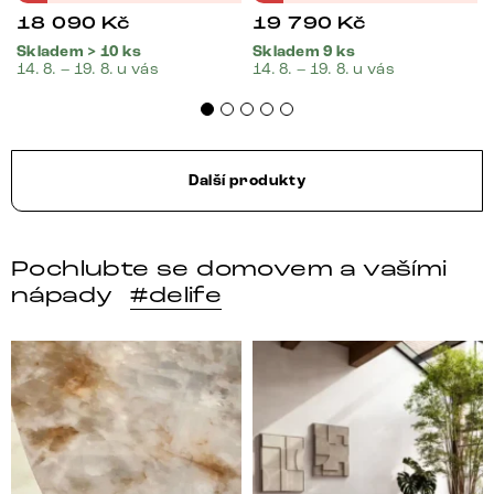
18 090
Kč
19 790
Kč
Skladem > 10 ks
Skladem 9 ks
14. 8. – 19. 8. u vás
14. 8. – 19. 8. u vás
Další produkty
Pochlubte se domovem a vašími
nápady
#delife
DELIFE – Nábytek, který promění dům v domov. Domo
Místo, kam se budeš těšit 