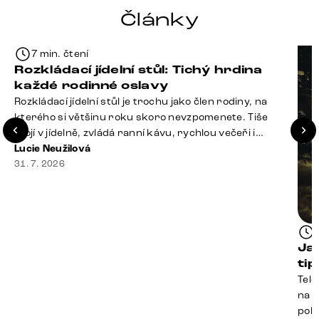
Články
7 min. čtení
Rozkládací jídelní stůl: Tichý hrdina
každé rodinné oslavy
Rozkládací jídelní stůl je trochu jako člen rodiny, na
kterého si většinu roku skoro nevzpomenete. Tiše
stojí v jídelně, zvládá ranní kávu, rychlou večeři i
hromadu dopisů, které je potřeba „někdy vyřídit“. Pak
Lucie Neužilová
ale přijdou Vánoce, narozeniny nebo zpráva: „Stavíme
31. 7. 2026
se jen na chvilku. Bude nás osm.“ A v tu chvíli přichází
jeho chvíle. Z [&hellip;]
Ja
ti
Tele
na k
poko