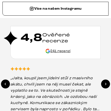
Více na našem Instagramu
4,8
Ověřené
recenze
241 recenzí
„Jalta, koupil jsem jídelní stůl z masivního
„O
akátu, chvíli jsem na něj musel čekat, ale
in
vyplatilo se to. Ve skutečnosti je stejně
zá
krásný, jako na obrázcích. Je ozdobou naší
ef
kuchyně. Komunikace se zákaznickým
Es
servisem byla naprosto v pořádku . Bylo tam