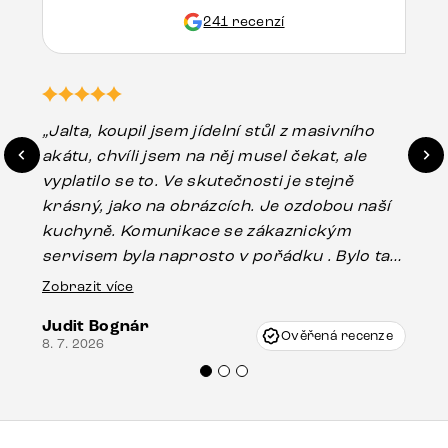
241 recenzí
„Jalta, koupil jsem jídelní stůl z masivního
„O
akátu, chvíli jsem na něj musel čekat, ale
in
vyplatilo se to. Ve skutečnosti je stejně
zá
krásný, jako na obrázcích. Je ozdobou naší
ef
kuchyně. Komunikace se zákaznickým
Es
servisem byla naprosto v pořádku . Bylo tam
16.
drobné poškození u nohy stolu, které mohlo
Zobrazit více
vzniknout při přepravě, ale s pomocí pana
Judit Bognár
Vincze mi velmi korektně vyšli vstříc.
Ověřená recenze
8. 7. 2026
Doporučuji produkty Delife všem.“