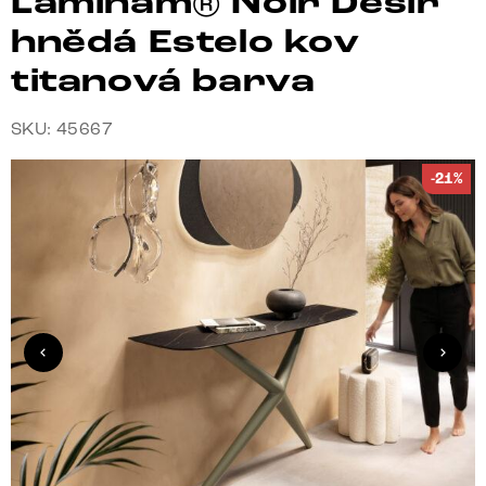
Laminam® Noir Desir
hnědá Estelo kov
titanová barva
SKU: 45667
-21%