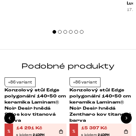
prak
Luci
souč
17. 
nest
sprá
uspo
Podobné produkty
+86 variant
+86 variant
-21%
-21%
Konzolový stůl Edge
Konzolový stůl Edge
m
polygonální 140×50 cm
polygonální 140×50 cm
keramika Laminam®
keramika Laminam®
Noir Desir hnědá
Noir Desir hnědá
Spios kov titanová
Zentharo kov titanová
barva
barva
14 291
Kč
15 397
Kč
%
%
s kódem
21DPH
s kódem
21DPH