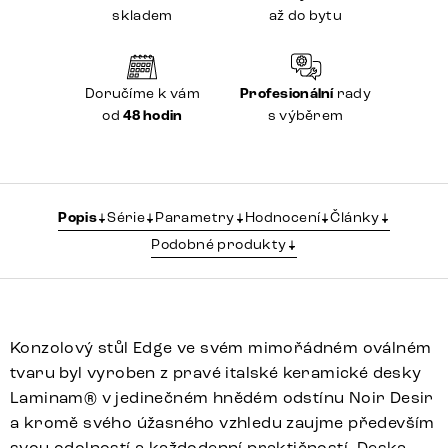
skladem
až do bytu
Doručíme k vám
Profesionální
rady
od
48 hodin
s výběrem
Popis
Série
Parametry
Hodnocení
Články
Podobné produkty
Konzolový stůl Edge ve svém mimořádném oválném
tvaru byl vyroben z pravé italské keramické desky
Laminam® v jedinečném hnědém odstínu Noir Desir
a kromě svého úžasného vzhledu zaujme především
svou odolností a každodenní praktičností. Deska