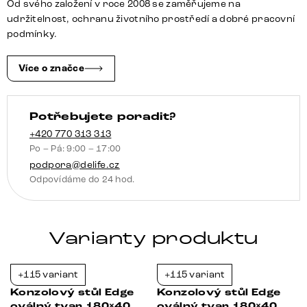
Od svého založení v roce 2008 se zaměřujeme na
keramika
udržitelnost, ochranu životního prostředí a dobré pracovní
Laminam®
podmínky.
Noir
Desir
Více o značce
hnědá
Estelo
Potřebujete poradit?
kov
titanová
+420 770 313 313
Po – Pá: 9:00 – 17:00
barva
podpora@delife.cz
množství
Odpovídáme do 24 hod.
Varianty produktu
+115 variant
+115 variant
-21%
-21%
Konzolový stůl Edge
Konzolový stůl Edge
oválný tvar 180×40
oválný tvar 180×40