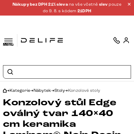
Nákupy bez DPH 21% sleva
na vše včetně
slev
pouze
do 9. 8. s kódem
21DPH
Menu
Kategorie
Nábytek
Stoly
Konzolové stoly
Konzolový stůl Edge
oválný tvar 140×40
cm keramika