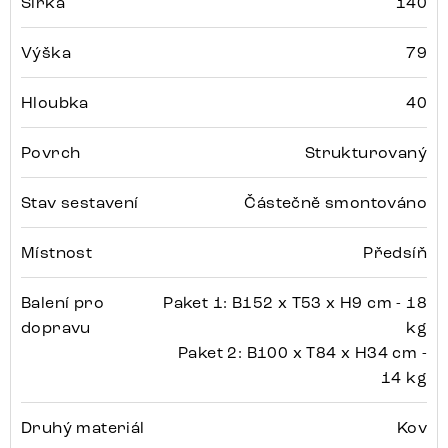
Šířka
140
Výška
79
Hloubka
40
Povrch
Strukturovaný
Stav sestavení
Částečně smontováno
Místnost
Předsíň
Balení pro
Paket 1: B152 x T53 x H9 cm - 18
dopravu
kg
Paket 2: B100 x T84 x H34 cm -
14 kg
Druhý materiál
Kov