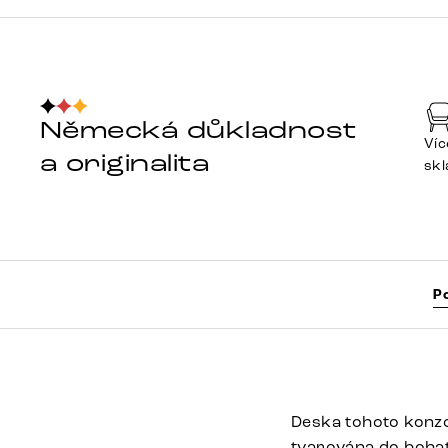
Německá důkladnost
Víc
a originalita
sk
P
Deska tohoto konz
tvarována do bohat