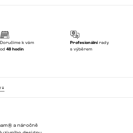
Doručíme k vám
Profesionální
rady
od
48 hodin
s výběrem
y
inam® a náročně
luzivního designu