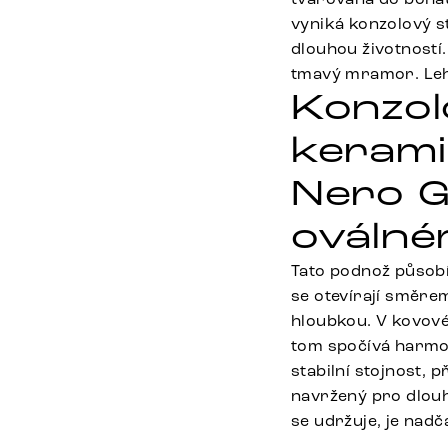
vyniká konzolový 
dlouhou životností
tmavý mramor. Lehc
Konzol
kerami
Nero G
oválné
Tato podnož působ
se otevírají směrem
hloubkou. V kovové 
tom spočívá harmoni
stabilní stojnost,
navržený pro dlouh
se udržuje, je nad