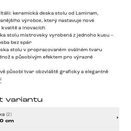
Itálii: keramická deska stolu od Laminam,
nějšího výrobce, který nastavuje nové
 kvalitě a inovacích
ka stolu mistrovsky vyrobená z jednoho kusu –
esba bez spár
eska stolu v propracovaném oválném tvaru
dnož s působivým efektem pro výrazné
vě působí tvar obzvláště graficky a elegantně
í
t variantu
řka
(2)
0 cm