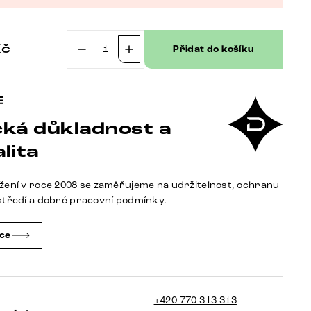
Kč
Přidat do košíku
Konzolový
stůl
Edge
oválný
ká důkladnost a
tvar
180×40
lita
cm
keramika
žení v roce 2008 se zaměřujeme na udržitelnost, ochranu
Laminam®
středí a dobré pracovní podmínky.
Nero
Greco
čce
antracitová
Livos
kov
černá
+420 770 313 313