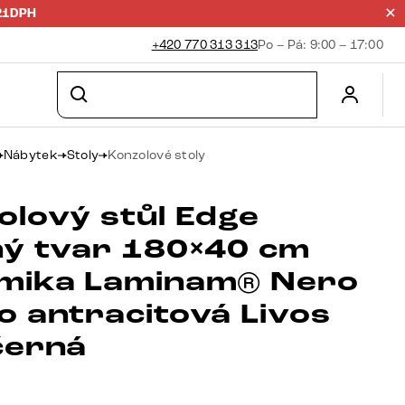
21DPH
+420 770 313 313
Po – Pá: 9:00 – 17:00
Nábytek
Stoly
Konzolové stoly
olový stůl Edge
ný tvar 180×40 cm
mika Laminam® Nero
o antracitová Livos
černá