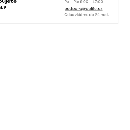
bujete
Po – Pá: 9:00 – 17:00
množství
t?
podpora@delife.cz
Odpovídáme do 24 hod.