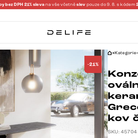
y bez DPH 21% sleva
na vše včetně
slev
pouze do 9. 8. s kódem
Kategorie
-21%
Konz
ovál
kera
Grec
kov 
SKU: 45704