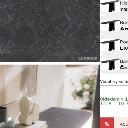
Hl
79
Ba
An
Po
Li
Ba
Če
Všechny vari
Skladem > 1
14. 8. – 19. 
%
Kou