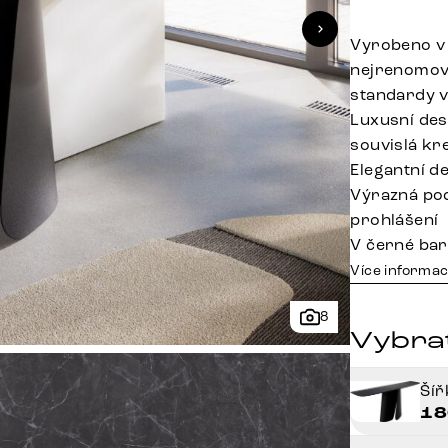
Vyrobeno v 
nejrenomova
standardy v
Luxusní des
souvislá kr
Elegantní d
Výrazná po
prohlášení
V černé bar
Více informac
8
Vybra
Ší
18