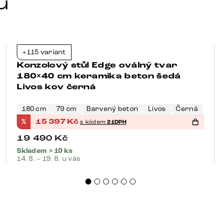
u
+115 variant
-21%
Konzolový stůl Edge oválný tvar
180×40 cm keramika beton šedá
Livos kov černá
180 cm
79 cm
Barvený beton
Livos
Černá
%
15 397
Kč
s kódem
21DPH
19 490
Kč
Skladem > 10 ks
14. 8. – 19. 8. u vás