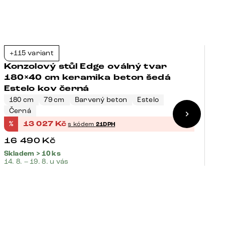
+115 variant
+
-21%
Konzolový stůl Edge oválný tvar
K
180×40 cm keramika beton šedá
1
Estelo kov černá
V
180 cm
79 cm
Barvený beton
Estelo
Černá
1
%
13 027
Kč
%
s kódem
21DPH
16 490
Kč
1
Skladem > 10 ks
Sk
14. 8. – 19. 8. u vás
14.