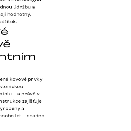
adnou údržbu a
ají hodnotný,
ážitek.
vé
vě
antním
dené kovové prvky
ektonickou
stolu – a právě v
nstrukce zajišťuje
vyrobený a
 mnoho let – snadno