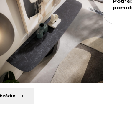
Potře
poradi
obrázky