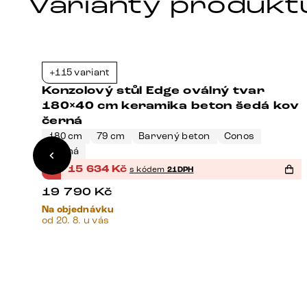
Varianty produkt
+115 variant
1%
-21%
Konzolový stůl Edge oválný tvar
180×40 cm keramika beton šedá kov
černá
180 cm
79 cm
Barvený beton
Conos
Černá
%
15 634
Kč
s kódem
21DPH
19 790
Kč
Na objednávku
od 20. 8. u vás