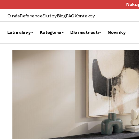
Nákup
O nás
Reference
Služby
Blog
FAQ
Kontakty
Letní slevy
Kategorie
Dle místností
Novinky