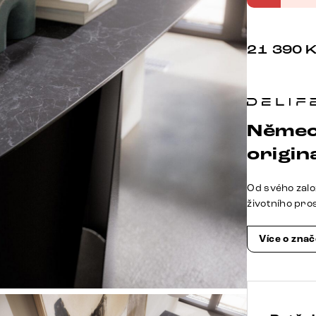
21 390
Němec
origina
Od svého zalo
životního pro
Více o zna