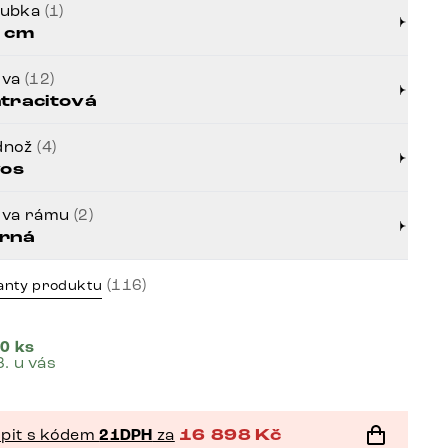
oubka
(1)
 cm
rva
(12)
tracitová
dnož
(4)
vos
rva rámu
(2)
rná
(116)
anty produktu
0 ks
8. u vás
pit s kódem
21DPH
za
16 898
Kč