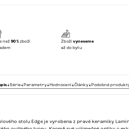
e než
90 %
zboží
Zboží
vyneseme
ladem
až do bytu
opis
Série
Parametry
Hodnocení
Články
Podobné produkt
olového stolu Edge je vyrobena z pravé keramiky Lam
ého oválného tvaru. Kromě své výjimečné optiky a exk