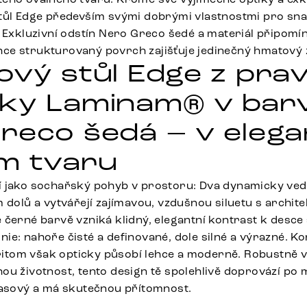
stůl Edge především svými dobrými vlastnostmi pro sn
. Exkluzivní odstín Nero Greco šedé a materiál připomín
e strukturovaný povrch zajišťuje jedinečný hmatový z
ový stůl Edge z pra
ky Laminam® v bar
reco šedá – v eleg
m tvaru
í jako sochařský pohyb v prostoru: Dva dynamicky ve
 dolů a vytvářejí zajímavou, vzdušnou siluetu s archit
černé barvě vzniká klidný, elegantní kontrast k desce 
e: nahoře čisté a definované, dole silné a výrazné. Ko
 přitom však opticky působí lehce a moderně. Robustně 
ou životnost, tento design tě spolehlivě doprovází po
časový a má skutečnou přítomnost.