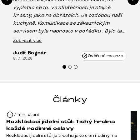
vyplatilo se to. Ve skutečnosti je stejně
zá
krásný, jako na obrázcích. Je ozdobou naší
ef
kuchyně. Komunikace se zákaznickým
Es
servisem byla naprosto v pořádku . Bylo tam
16.
drobné poškození u nohy stolu, které mohlo
Zobrazit více
vzniknout při přepravě, ale s pomocí pana
Judit Bognár
Vincze mi velmi korektně vyšli vstříc.
Ověřená recenze
8. 7. 2026
Doporučuji produkty Delife všem.“
Články
7 min. čtení
Rozkládací jídelní stůl: Tichý hrdina
každé rodinné oslavy
Rozkládací jídelní stůl je trochu jako člen rodiny, na