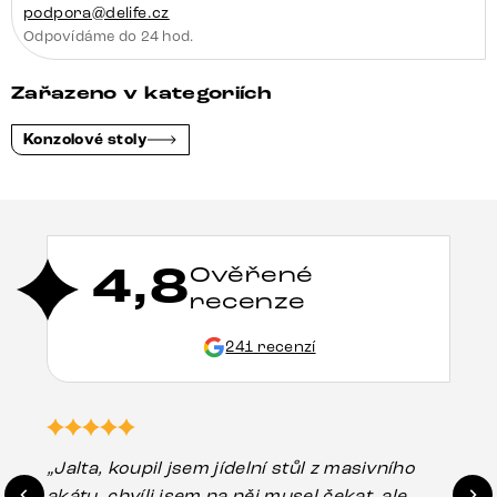
podpora@delife.cz
Odpovídáme do 24 hod.
Zařazeno v kategoriích
Konzolové stoly
4,8
Ověřené
recenze
241 recenzí
„Jalta, koupil jsem jídelní stůl z masivního
„O
akátu, chvíli jsem na něj musel čekat, ale
in