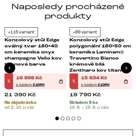
Naposledy procházené
produkty
+115 variant
+86 variant
-21%
-21%
Konzolový stůl Edge
Konzolový stůl Edge
oválný tvar 180×40
polygonální 180×50 cm
cm keramika onyx
keramika Laminam®
champagne Velio kov
Travertino Bianco
titanová barva
krémově bílá
Zentharo kov titanová
barva
16 898
Kč
15 634
Kč
%
%
s kódem
21DPH
s kódem
21DPH
21 390
Kč
19 790
Kč
Na objednávku
Skladem 9 ks
od 2. 10. u vás
14. 8. – 19. 8. u vás