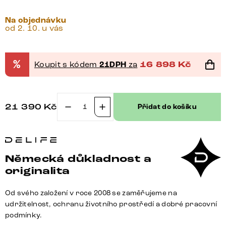
Na objednávku
od 2. 10. u vás
%
Koupit s kódem
21DPH
za
16 898
Kč
21 390
Kč
Přidat do košíku
Konzolový
stůl
Edge
oválný
Německá důkladnost a
tvar
originalita
180×40
cm
Od svého založení v roce 2008 se zaměřujeme na
keramika
udržitelnost, ochranu životního prostředí a dobré pracovní
onyx
podmínky.