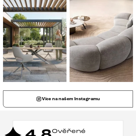
Styl, odolnost a společné chvíle pod širým nebem.
Ne každá pohovka je jen mí
Více na našem Instagramu
4,8
Ověřené