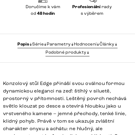
Doručíme k vám
Profesionální
rady
od
48 hodin
s výběrem
Popis
Série
Parametry
Hodnocení
Články
Podobné produkty
Konzolový stůl Edge přináší svou oválnou formou
dynamickou eleganci na zeď: štíhlý v siluetě,
prostorný v přítomnosti. Leštěný povrch nechává
světlo klouzat po desce a otevírá hloubku jako u
vrstveného kamene – jemné přechody, tenké linie,
klidný pohyb. Právě v tom se ukazuje zvláštní
charakter onyxu a achátu: ne hlučný, ale