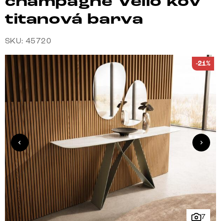
champagne Velio kov
titanová barva
SKU: 45720
-21%
7