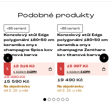
Podobné produkty
+86 variant
+86 variant
-37%
-21%
Konzolový stůl Edge
Konzolový stůl Edge
m
polygonální 180×50 cm
polygonální 180×50 cm
keramika onyx
keramika onyx
champagne Spios kov
champagne Zentharo
titanová barva
kov titanová barva
12 316
Kč
15 397
Kč
%
%
s kódem
21DPH
s kódem
21DPH
19 490
Kč
19 490
Kč
15 590
Kč
Na objednávku
Na objednávku
od 2. 10. u vás
od 2. 10. u vás