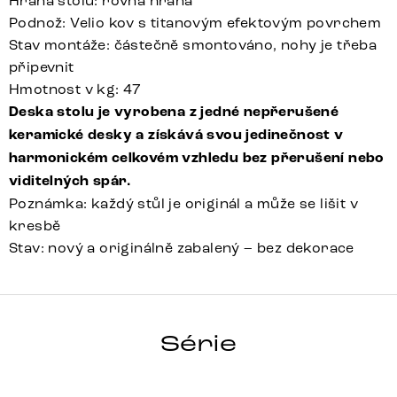
Hrana stolu: rovná hrana
Podnož: Velio kov s titanovým efektovým povrchem
Stav montáže: částečně smontováno, nohy je třeba
připevnit
Hmotnost v kg: 47
Deska stolu je vyrobena z jedné nepřerušené
keramické desky a získává svou jedinečnost v
harmonickém celkovém vzhledu bez přerušení nebo
viditelných spár.
Poznámka: každý stůl je originál a může se lišit v
kresbě
Stav: nový a originálně zabalený – bez dekorace
HRANA
Série
Detail celé série