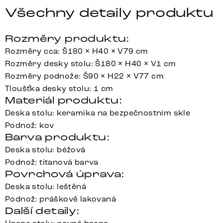
Všechny detaily produktu
Rozměry produktu:
Rozměry cca: Š180 × H40 × V79 cm
Rozměry desky stolu: Š180 × H40 × V1 cm
Rozměry podnože: Š90 × H22 × V77 cm
Tloušťka desky stolu: 1 cm
Materiál produktu:
Deska stolu: keramika na bezpečnostním skle
Podnož: kov
Barva produktu:
Deska stolu: béžová
Podnož: titanová barva
Povrchová úprava:
Deska stolu: leštěná
Podnož: práškově lakovaná
Další detaily: