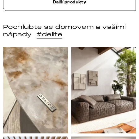
Další produkty
Pochlubte se domovem a vašími
nápady
#delife
DELIFE – Nábytek, který promění dům v domov. Domo
Místo, kam se budeš těšit 