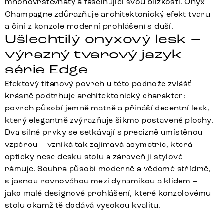
mnohovrstevnatý a fascinující svou blízkostí. Onyx
Champagne zdůrazňuje architektonický efekt tvaru
a činí z konzole moderní prohlášení s duší.
Ušlechtilý onyxový lesk –
výrazný tvarový jazyk
série Edge
Efektový titanový povrch u této podnože zvlášť
krásně podtrhuje architektonický charakter:
povrch působí jemně matně a přináší decentní lesk,
který elegantně zvýrazňuje šikmo postavené plochy.
Dva silné prvky se setkávají s precizně umístěnou
vzpěrou – vzniká tak zajímavá asymetrie, která
opticky nese desku stolu a zároveň ji stylově
rámuje. Souhra působí moderně a vědomě střídmě,
s jasnou rovnováhou mezi dynamikou a klidem –
jako malé designové prohlášení, které konzolovému
stolu okamžitě dodává vysokou kvalitu.