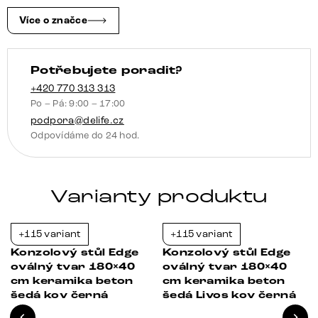
champagne
Velio
Více o značce
kov
titanová
Potřebujete poradit?
barva
množství
+420 770 313 313
Po – Pá: 9:00 – 17:00
podpora@delife.cz
Odpovídáme do 24 hod.
Varianty produktu
+115 variant
+115 variant
-21%
-21%
Konzolový stůl Edge
Konzolový stůl Edge
oválný tvar 180×40
oválný tvar 180×40
cm keramika beton
cm keramika beton
šedá kov černá
šedá Livos kov černá