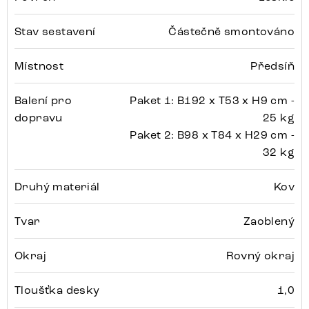
Stav sestavení
Částečně smontováno
Místnost
Předsíň
Balení pro
Paket 1: B192 x T53 x H9 cm -
dopravu
25 kg
Paket 2: B98 x T84 x H29 cm -
32 kg
Druhý materiál
Kov
Tvar
Zaoblený
Okraj
Rovný okraj
Tloušťka desky
1,0