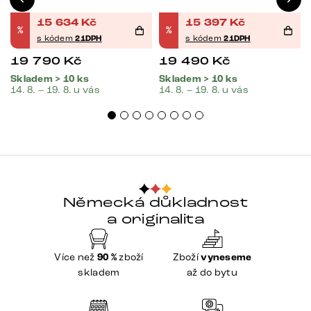
15 634
Kč
15 397
Kč
%
%
s kódem
21DPH
s kódem
21DPH
19 790
Kč
19 490
Kč
Skladem > 10 ks
Skladem > 10 ks
14. 8. – 19. 8. u vás
14. 8. – 19. 8. u vás
Německá důkladnost
a originalita
Více než
90 %
zboží
Zboží
vyneseme
skladem
až do bytu