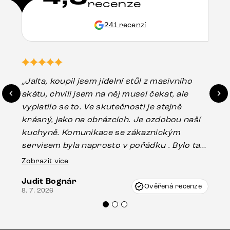
recenze
241 recenzí
„Jalta, koupil jsem jídelní stůl z masivního
„O
akátu, chvíli jsem na něj musel čekat, ale
in
vyplatilo se to. Ve skutečnosti je stejně
zá
krásný, jako na obrázcích. Je ozdobou naší
ef
kuchyně. Komunikace se zákaznickým
Es
servisem byla naprosto v pořádku . Bylo tam
16.
drobné poškození u nohy stolu, které mohlo
Zobrazit více
vzniknout při přepravě, ale s pomocí pana
Judit Bognár
Vincze mi velmi korektně vyšli vstříc.
Ověřená recenze
8. 7. 2026
Doporučuji produkty Delife všem.“