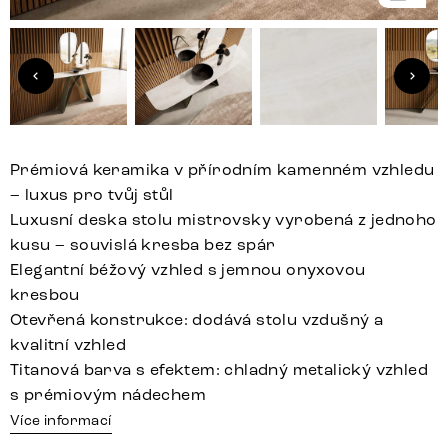
Prémiová keramika v přírodním kamenném vzhledu
– luxus pro tvůj stůl
Luxusní deska stolu mistrovsky vyrobená z jednoho
kusu – souvislá kresba bez spár
Elegantní béžový vzhled s jemnou onyxovou
kresbou
Otevřená konstrukce: dodává stolu vzdušný a
kvalitní vzhled
Titanová barva s efektem: chladný metalický vzhled
s prémiovým nádechem
Více informací