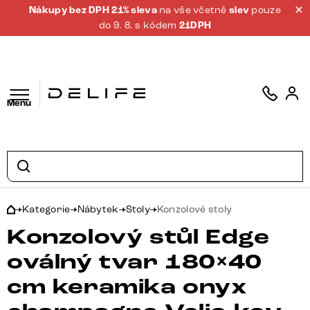
Nákupy bez DPH 21% sleva
na vše včetně
slev
pouze
do 9. 8. s kódem
21DPH
Menu
Kategorie
Nábytek
Stoly
Konzolové stoly
Konzolový stůl Edge
oválný tvar 180×40
cm keramika onyx