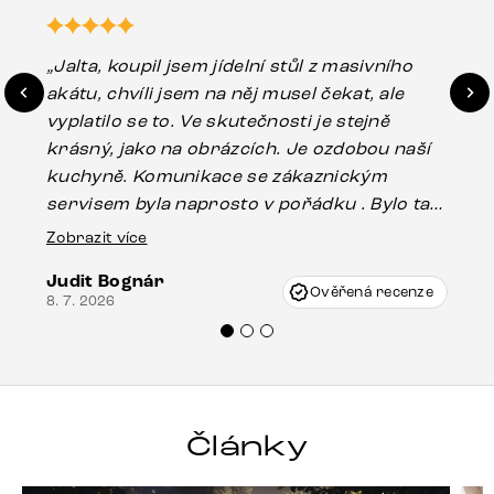
„Jalta, koupil jsem jídelní stůl z masivního
„O
akátu, chvíli jsem na něj musel čekat, ale
in
vyplatilo se to. Ve skutečnosti je stejně
zá
krásný, jako na obrázcích. Je ozdobou naší
ef
kuchyně. Komunikace se zákaznickým
Es
servisem byla naprosto v pořádku . Bylo tam
16.
drobné poškození u nohy stolu, které mohlo
Zobrazit více
vzniknout při přepravě, ale s pomocí pana
Judit Bognár
Vincze mi velmi korektně vyšli vstříc.
Ověřená recenze
8. 7. 2026
Doporučuji produkty Delife všem.“
Články