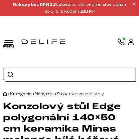
Nákupy bez DPH 21% sleva
na vše včetně
slev
pouze
do 9. 8. s kódem
21DPH
Menu
Kategorie
Nábytek
Stoly
Konzolové stoly
Konzolový stůl Edge
polygonální 140×50
cm keramika Minas