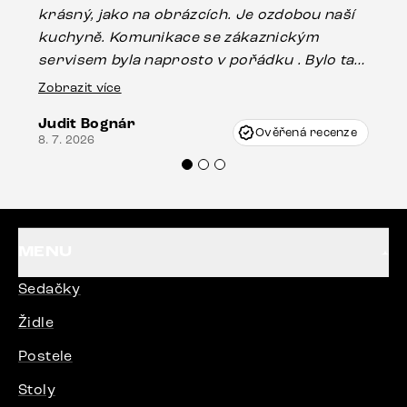
krásný, jako na obrázcích. Je ozdobou naší
ef
kuchyně. Komunikace se zákaznickým
Es
servisem byla naprosto v pořádku . Bylo tam
16.
drobné poškození u nohy stolu, které mohlo
Zobrazit více
vzniknout při přepravě, ale s pomocí pana
Judit Bognár
Vincze mi velmi korektně vyšli vstříc.
Ověřená recenze
8. 7. 2026
Doporučuji produkty Delife všem.“
MENU
Sedačky
Židle
Postele
Stoly