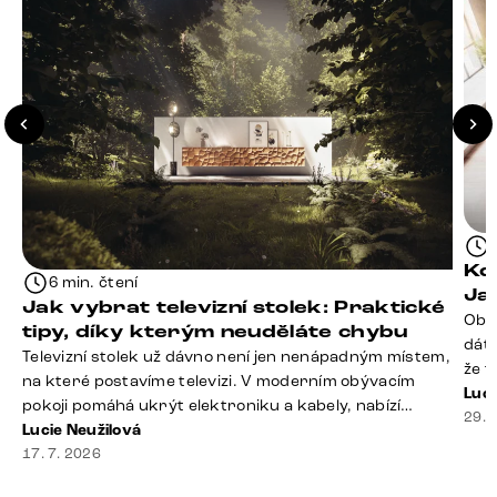
Kd
6 min. čtení
Ja
Jak vybrat televizní stolek: Praktické
Obý
tipy, díky kterým neuděláte chybu
dáte
Televizní stolek už dávno není jen nenápadným místem,
že t
na které postavíme televizi. V moderním obývacím
seda
Luci
pokoji pomáhá ukrýt elektroniku a kabely, nabízí
slou
29. 
praktický úložný prostor a často se stává výraznou
Lucie Neužilová
rty 
součástí celého interiéru. Při jeho výběru proto
17. 7. 2026
Dobr
nestačí sledovat pouze design. Důležitou roli hraje také