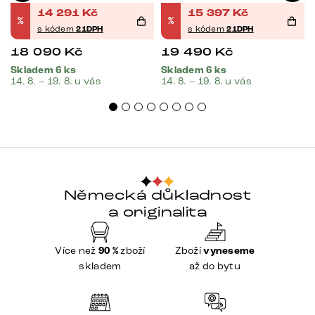
14 291
Kč
15 397
Kč
%
%
s kódem
21DPH
s kódem
21DPH
18 090
Kč
19 490
Kč
Skladem 6 ks
Skladem 6 ks
14. 8. – 19. 8. u vás
14. 8. – 19. 8. u vás
Německá důkladnost
a originalita
Více než
90 %
zboží
Zboží
vyneseme
skladem
až do bytu