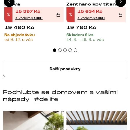
barva
Zentharo kov titanová
barva
15 397
Kč
15 634
Kč
%
%
s kódem
21DPH
s kódem
21DPH
19 490
Kč
19 790
Kč
Na objednávku
Skladem 9 ks
od 9. 12. u vás
14. 8. – 19. 8. u vás
Další produkty
Pochlubte se domovem a vašími
nápady
#delife
Místo, kam se budeš těšit po každém dni. 🤎 Modulár
Styl, odolnost a společné 