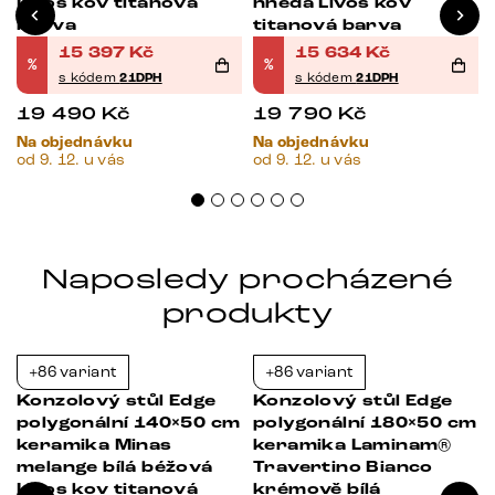
Livos kov titanová
hnědá Livos kov
barva
titanová barva
15 397
Kč
15 634
Kč
%
%
s kódem
21DPH
s kódem
21DPH
19 490
Kč
19 790
Kč
Na objednávku
Na objednávku
od 9. 12. u vás
od 9. 12. u vás
Naposledy procházené
produkty
+86 variant
+86 variant
-21%
-21%
Konzolový stůl Edge
Konzolový stůl Edge
polygonální 140×50 cm
polygonální 180×50 cm
keramika Minas
keramika Laminam®
melange bílá béžová
Travertino Bianco
Livos kov titanová
krémově bílá