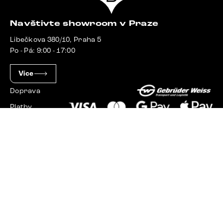
Navštivte showroom v Praze
Libečkova 380/10, Praha 5
Po - Pá: 9:00 - 17:00
Více
Doprava
Platby
Slovensko
Maďarsko
Německo
Švýcarsko
Francie
Polsko
Nizozemsko
© 2023 - 2026 Delife.cz. Všechna práva vyhrazena.