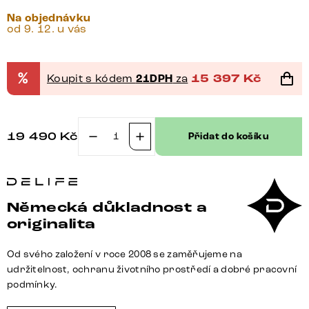
Na objednávku
od 9. 12. u vás
%
Koupit s kódem
21DPH
za
15 397
Kč
19 490
Kč
Přidat do košíku
Konzolový
stůl
Edge
polygonální
Německá důkladnost a
140×50
originalita
cm
keramika
Od svého založení v roce 2008 se zaměřujeme na
Minas
udržitelnost, ochranu životního prostředí a dobré pracovní
melange
podmínky.
bílá