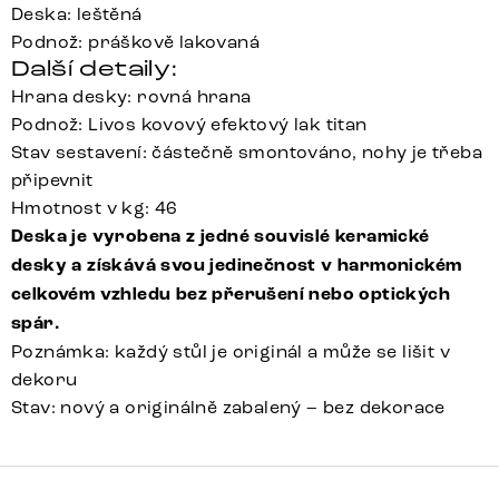
Deska: leštěná
Podnož: práškově lakovaná
Další detaily:
Hrana desky: rovná hrana
Podnož: Livos kovový efektový lak titan
Stav sestavení: částečně smontováno, nohy je třeba
připevnit
Hmotnost v kg: 46
Deska je vyrobena z jedné souvislé keramické
desky a získává svou jedinečnost v harmonickém
celkovém vzhledu bez přerušení nebo optických
spár.
Poznámka: každý stůl je originál a může se lišit v
dekoru
Stav: nový a originálně zabalený – bez dekorace