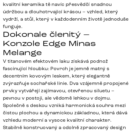
kvalitní keramika tě navíc přesvědčí snadnou
údržbou a dlouhotrvající krásou – vzhled, který
vydrží, a stůl, který v každodenním životě jednoduše
funguje.
Dokonale členitý –
Konzole Edge Minas
Melange
V titanovém efektovém laku získává podnož
fascinující hloubku: Povrch je jemně matný s
decentním kovovým leskem, který elegantně
zvýrazňuje sochařské linie. Dva vzájemně propojené
prvky vytvářejí zajímavou, otevřenou siluetu –
pevnou v postoji, ale vědomě lehkou v dojmu.
Společně s deskou vzniká harmonická souhra mezi
čistou plochou a dynamickou základnou, která dává
vzhledu moderní a vysoce kvalitní charakter.
Stabilně konstruovaný a odolně zpracovaný design