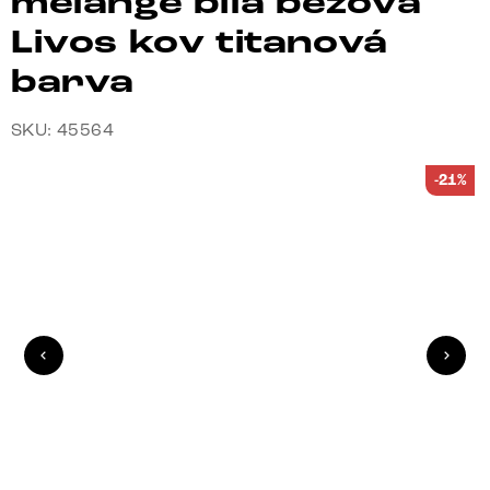
melange bílá béžová
Livos kov titanová
barva
SKU: 45564
-21%