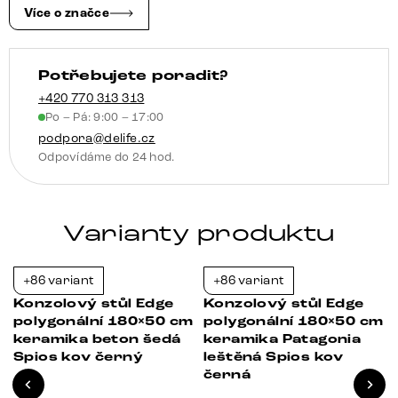
béžová
Více o značce
Livos
kov
Potřebujete poradit?
titanová
barva
+420 770 313 313
Po – Pá: 9:00 – 17:00
množství
podpora@delife.cz
Odpovídáme do 24 hod.
Varianty produktu
+86 variant
+86 variant
-21%
-21%
Konzolový stůl Edge
Konzolový stůl Edge
m
polygonální 180×50 cm
polygonální 180×50 cm
keramika beton šedá
keramika Patagonia
Spios kov černý
leštěná Spios kov
černá