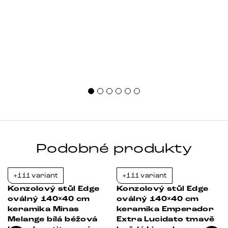
správná velikost, výška, způsob umístění, vnitřní
uspořádání i materiál. Jak [&hellip;]
Podobné produkty
+111 variant
+111 variant
-21%
-21%
Konzolový stůl Edge
Konzolový stůl Edge
oválný 140×40 cm
oválný 140×40 cm
keramika Minas
keramika Emperador
Melange bílá béžová
Extra Lucidato tmavě