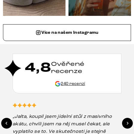
Více na našem Instagramu
4,8
Ověřené
recenze
240 recenzí
„Jalta, koupil jsem jídelní stůl z masivního
„O
akátu, chvíli jsem na něj musel čekat, ale
in
vyplatilo se to. Ve skutečnosti je stejně
zá