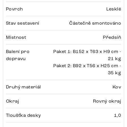
Povrch
Lesklé
Stav sestavení
Částečně smontováno
Místnost
Předsíň
Balení pro
Paket 1: B152 x T63 x H9 cm -
dopravu
21 kg
Paket 2: B92 x T56 x H25 cm -
35 kg
Druhý materiál
Kov
Okraj
Rovný okraj
Tloušťka desky
1,0