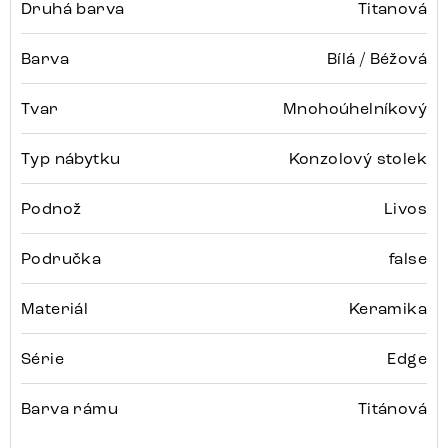
Druhá barva
Titanová
Barva
Bílá / Béžová
Tvar
Mnohoúhelníkový
Typ nábytku
Konzolový stolek
Podnož
Livos
Područka
false
Materiál
Keramika
Série
Edge
Barva rámu
Titánová