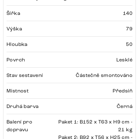
Šířka
140
Výška
79
Hloubka
50
Povrch
Lesklé
Stav sestavení
Částečně smontováno
Místnost
Předsíň
Druhá barva
Černá
Balení pro
Paket 1: B152 x T63 x H9 cm -
dopravu
21 kg
Paket 2: B92 x T56 x H25 cm -