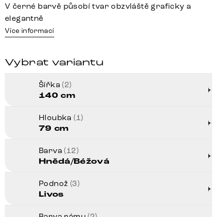
V černé barvě působí tvar obzvláště graficky a
elegantně
Více informací
Vybrat variantu
Šířka
(2)
140 cm
Hloubka
(1)
79 cm
Barva
(12)
Hnědá/Béžová
Podnož
(3)
Livos
Barva rámu
(2)