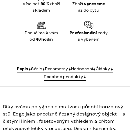
Více než
90 %
zboží
Zboží
vyneseme
skladem
až do bytu
Doručíme k vám
Profesionální
rady
od
48 hodin
s výběrem
Popis
Série
Parametry
Hodnocení
Články
Podobné produkty
Díky svému polygonálnímu tvaru působí konzolový
stůl Edge jako precizně řezaný designový objekt – s
čistými liniemi, fasetovaným vzhledem a přitom
překvapivě lehký v prostoru. Deska z keramiky,