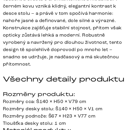
černém kovu vzniká klidný, elegantní kontrast k
desce stolu – a právě v tom spočívá harmonie:
nahoře jasné a definované, dole silné a výrazné.
Konstrukce zajišťuje stabilní stojnost, přitom však
opticky zůstává lehká a moderní. Robustně
vyrobený a navržený pro dlouhou životnost, tento
design tě spolehlivě doprovodí po mnoho let –
snadno se udržuje, je nadčasový a má skutečnou
přítomnost.
Všechny detaily produktu
Rozměry produktu:
Rozměry cca: Š140 × H50 × V79 cm
Rozměry desky stolu: Š140 × H50 × V1 cm
Rozměry podnože: Š67 × H23 × V77 cm
Tloušťka desky stolu: 1 cm