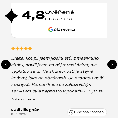
4,8
Ověřené
recenze
241 recenzí
„Jalta, koupil jsem jídelní stůl z masivního
„O
akátu, chvíli jsem na něj musel čekat, ale
in
vyplatilo se to. Ve skutečnosti je stejně
zá
krásný, jako na obrázcích. Je ozdobou naší
ef
kuchyně. Komunikace se zákaznickým
Es
servisem byla naprosto v pořádku . Bylo tam
16.
drobné poškození u nohy stolu, které mohlo
Zobrazit více
vzniknout při přepravě, ale s pomocí pana
Judit Bognár
Vincze mi velmi korektně vyšli vstříc.
Ověřená recenze
8. 7. 2026
Doporučuji produkty Delife všem.“