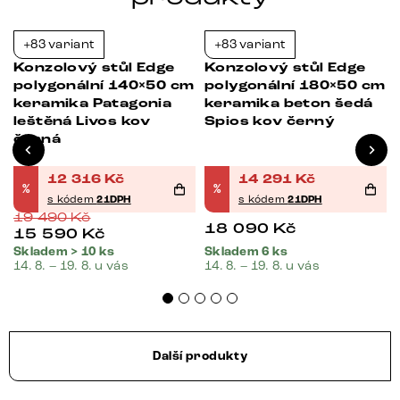
+83 variant
+83 variant
-37%
-21%
Konzolový stůl Edge
Konzolový stůl Edge
polygonální 140×50 cm
polygonální 180×50 cm
keramika Patagonia
keramika beton šedá
leštěná Livos kov
Spios kov černý
černá
12 316
Kč
14 291
Kč
%
%
s kódem
21DPH
s kódem
21DPH
19 490
Kč
18 090
Kč
15 590
Kč
Skladem > 10 ks
Skladem 6 ks
14. 8. – 19. 8. u vás
14. 8. – 19. 8. u vás
Další produkty