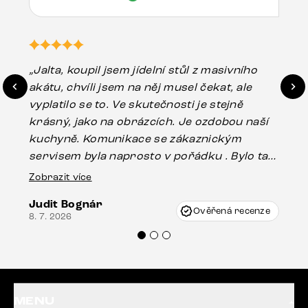
„Jalta, koupil jsem jídelní stůl z masivního
„O
akátu, chvíli jsem na něj musel čekat, ale
in
vyplatilo se to. Ve skutečnosti je stejně
zá
krásný, jako na obrázcích. Je ozdobou naší
ef
kuchyně. Komunikace se zákaznickým
Es
servisem byla naprosto v pořádku . Bylo tam
16.
drobné poškození u nohy stolu, které mohlo
Zobrazit více
vzniknout při přepravě, ale s pomocí pana
Judit Bognár
Vincze mi velmi korektně vyšli vstříc.
Ověřená recenze
8. 7. 2026
Doporučuji produkty Delife všem.“
MENU