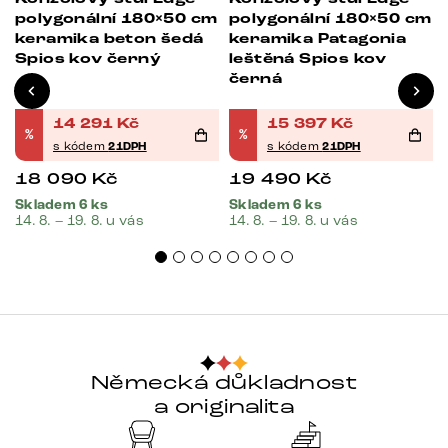
m
polygonální 180×50 cm
polygonální 180×50 cm
keramika beton šedá
keramika Patagonia
Spios kov černý
leštěná Spios kov
černá
14 291
Kč
15 397
Kč
%
%
s kódem
21DPH
s kódem
21DPH
18 090
Kč
19 490
Kč
Skladem 6 ks
Skladem 6 ks
14. 8. – 19. 8. u vás
14. 8. – 19. 8. u vás
Německá důkladnost
a originalita