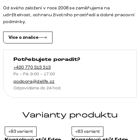
keramika
Od svého založení v roce 2008 se zaměřujeme na
Patagonia
udržitelnost, ochranu životního prostředí a dobré pracovní
leštěná
podmínky.
Livos
kov
Více o značce
černá
množství
Potřebujete poradit?
+420 770 313 313
Po – Pá: 9:00 – 17:00
podpora@delife.cz
Odpovídáme do 24 hod.
Varianty produktu
+83 variant
+83 variant
-21%
-21%
Konzolový stůl Edge
Konzolový stůl Edge