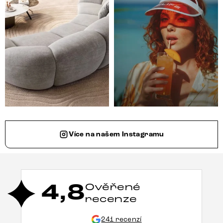
Více na našem Instagramu
4,8
Ověřené
recenze
241 recenzí