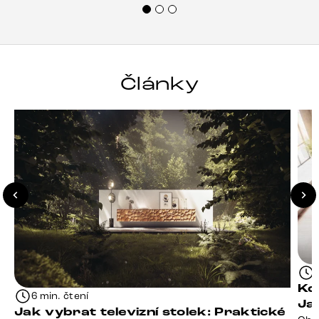
Články
Kd
6 min. čtení
Ja
Jak vybrat televizní stolek: Praktické