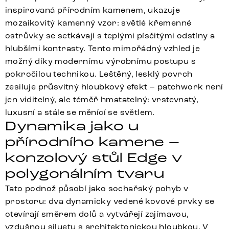
inspirovaná přírodním kamenem, ukazuje
mozaikovitý kamenný vzor: světlé křemenné
ostrůvky se setkávají s teplými písčitými odstíny a
hlubšími kontrasty. Tento mimořádný vzhled je
možný díky modernímu výrobnímu postupu s
pokročilou technikou. Leštěný, lesklý povrch
zesiluje průsvitný hloubkový efekt – patchwork není
jen viditelný, ale téměř hmatatelný: vrstevnatý,
luxusní a stále se měnící se světlem.
Dynamika jako u
přírodního kamene –
konzolový stůl Edge v
polygonálním tvaru
Tato podnož působí jako sochařský pohyb v
prostoru: dva dynamicky vedené kovové prvky se
otevírají směrem dolů a vytvářejí zajímavou,
vzdušnou siluetu s architektonickou hloubkou. V