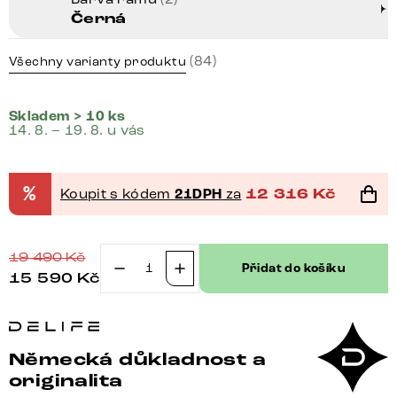
Černá
(84)
Všechny varianty produktu
Skladem > 10 ks
14. 8. – 19. 8. u vás
%
Koupit s kódem
21DPH
za
12 316
Kč
19 490
Kč
Přidat do košíku
15 590
Kč
Konzolový
stůl
Edge
polygonální
Německá důkladnost a
140×50
originalita
cm