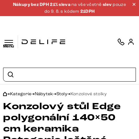
Nákupy bez DPH 21% sleva
na vše včetně
slev
pouze
do 9. 8. s kódem
21DPH
Menu
Kategorie
Nábytek
Stoly
Konzolové stolky
Konzolový stůl Edge
polygonální 140×50
cm keramika