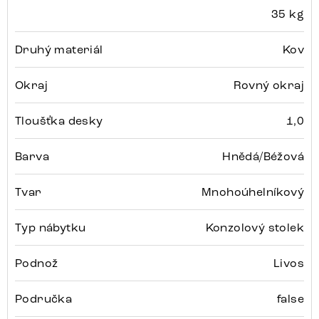
35 kg
Druhý materiál
Kov
Okraj
Rovný okraj
Tloušťka desky
1,0
Barva
Hnědá/Béžová
Tvar
Mnohoúhelníkový
Typ nábytku
Konzolový stolek
Podnož
Livos
Područka
false