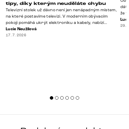
Obý
tipy, díky kterým neuděláte chybu
dáte
Televizní stolek už dávno není jen nenápadným místem,
že t
na které postavíme televizi. V moderním obývacím
seda
Luci
pokoji pomáhá ukrýt elektroniku a kabely, nabízí
slou
29. 
praktický úložný prostor a často se stává výraznou
Lucie Neužilová
rty 
součástí celého interiéru. Při jeho výběru proto
17. 7. 2026
Dobr
nestačí sledovat pouze design. Důležitou roli hraje také
správná velikost, výška, způsob umístění, vnitřní
uspořádání i materiál. Jak [&hellip;]