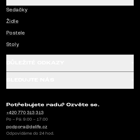
Sedačky
Židle
Postele
Stoly
DŮLEŽITÉ ODKAZY
SLEDUJTE NÁS
Potřebujete radu? Ozvěte se.
+420 770 313 313
Po – Pá: 9:00 – 17:00
podpora@delife.cz
Odpovídáme do 24 hod.