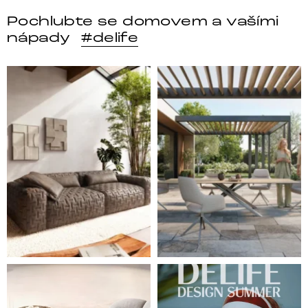
Pochlubte se domovem a vašími
nápady
#delife
Místo, kam se budeš těšit po každém dni. 🤎 Modulár
Styl, odolnost a společné 
Ne každá pohovka je jen místem k sezení. Některé s
Léto je v plném proudu ☀️