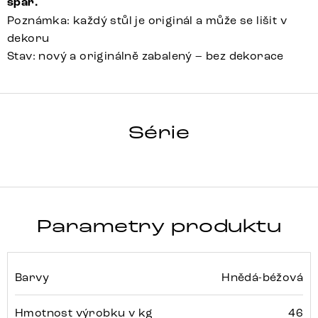
spár.
Poznámka: každý stůl je originál a může se lišit v
dekoru
Stav: nový a originálně zabalený – bez dekorace
HRANA
Série
Detail celé série
Parametry produktu
Barvy
Hnědá-béžová
Hmotnost výrobku v kg
46