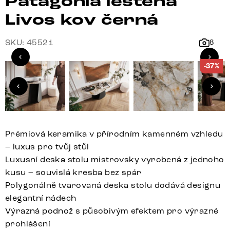
Patagonia leštěná
Livos kov černá
SKU: 45521
8
-37%
Prémiová keramika v přírodním kamenném vzhledu
– luxus pro tvůj stůl
Luxusní deska stolu mistrovsky vyrobená z jednoho
kusu – souvislá kresba bez spár
Polygonálně tvarovaná deska stolu dodává designu
elegantní nádech
Výrazná podnož s působivým efektem pro výrazné
prohlášení