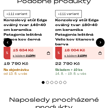
Podobné produkty
+111 variant
+111 variant
-21%
-21%
Konzolový stůl Edge
Konzolový stůl Edge
oválný tvar 140×40
oválný tvar 180×40
cm keramika
cm keramika
Patagonia leštěná
Patagonia leštěná
Conos kov černá
Velio kov titanová
barva
15 634
Kč
18 004
Kč
%
%
s kódem
21DPH
s kódem
21DPH
19 790
Kč
22 790
Kč
Na objednávku
Skladem > 10 ks
od 13. 8. u vás
14. 8. – 19. 8. u vás
Naposledy procházené
produkty