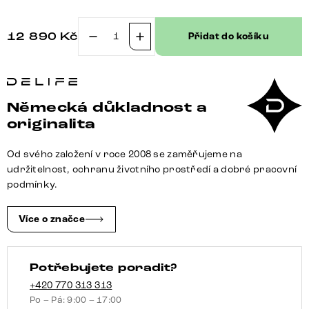
12 890
Kč
Přidat do košíku
Křížová
podnož
obdélníková
nerezová
Německá důkladnost a
ocel
originalita
pro
desky
Od svého založení v roce 2008 se zaměřujeme na
stolů
udržitelnost, ochranu životního prostředí a dobré pracovní
od
podmínky.
200
cm
Více o značce
množství
Potřebujete poradit?
+420 770 313 313
Po – Pá: 9:00 – 17:00