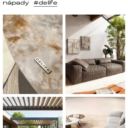
nápady
#delife
DELIFE – Nábytek, který promění dům v domov. Domo
Místo, kam se budeš těšit 
Styl, odolnost a společné chvíle pod širým nebem.
Ne každá pohovka je jen mí