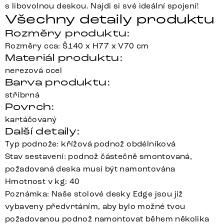
s libovolnou deskou. Najdi si své ideální spojení!
Všechny detaily produktu
Rozměry produktu:
Rozměry cca: Š140 x H77 x V70 cm
Materiál produktu:
nerezová ocel
Barva produktu:
stříbrná
Povrch:
kartáčovaný
Další detaily:
Typ podnože: křížová podnož obdélníková
Stav sestavení: podnož částečně smontovaná,
požadovaná deska musí být namontována
Hmotnost v kg: 40
Poznámka: Naše stolové desky Edge jsou již
vybaveny předvrtáním, aby bylo možné tvou
požadovanou podnož namontovat během několika