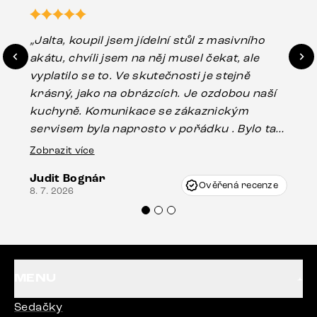
„Jalta, koupil jsem jídelní stůl z masivního
„O
akátu, chvíli jsem na něj musel čekat, ale
in
vyplatilo se to. Ve skutečnosti je stejně
zá
krásný, jako na obrázcích. Je ozdobou naší
ef
kuchyně. Komunikace se zákaznickým
Es
servisem byla naprosto v pořádku . Bylo tam
16.
drobné poškození u nohy stolu, které mohlo
Zobrazit více
vzniknout při přepravě, ale s pomocí pana
Judit Bognár
Vincze mi velmi korektně vyšli vstříc.
Ověřená recenze
8. 7. 2026
Doporučuji produkty Delife všem.“
MENU
Sedačky