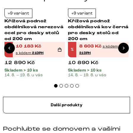
+9 variant
+9 variant
-21%
-21%
Křížová podnož
Křížová podnož
obdélníková nerezová
obdélníková kov černá
ocel pro desky stolů
pro desky stolů od
od 200 cm
200 cm
10 183
Kč
8 603
Kč
s kódem
%
%
s kódem
21DPH
21DPH
12 890
Kč
10 890
Kč
Skladem > 10 ks
Skladem > 10 ks
14. 8. – 19. 8. u vás
14. 8. – 19. 8. u vás
Další produkty
Pochlubte se domovem a vašími