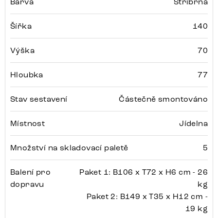
Barva
Stříbrná
Šířka
140
Výška
70
Hloubka
77
Stav sestavení
Částečně smontováno
Místnost
Jídelna
Množství na skladovací paletě
5
Balení pro
Paket 1: B106 x T72 x H6 cm - 26
dopravu
kg
Paket 2: B149 x T35 x H12 cm -
19 kg