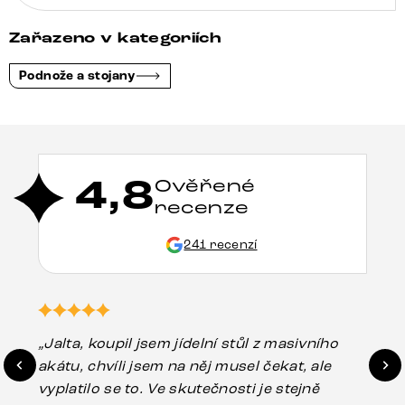
Zařazeno v kategoriích
Podnože a stojany
4,8
Ověřené
recenze
241 recenzí
„Jalta, koupil jsem jídelní stůl z masivního
„O
akátu, chvíli jsem na něj musel čekat, ale
in
vyplatilo se to. Ve skutečnosti je stejně
zá