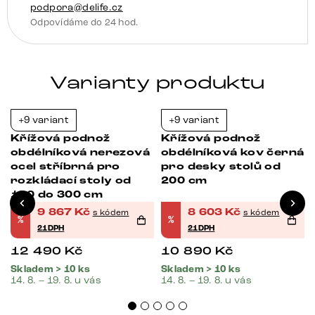
podpora@delife.cz
Odpovídáme do 24 hod.
Varianty produktu
+9 variant
+9 variant
-21%
-21%
Křížová podnož
Křížová podnož
obdélníková nerezová
obdélníková kov černá
ocel stříbrná pro
pro desky stolů od
rozkládací stoly od
200 cm
180 do 300 cm
9 867
Kč
8 603
Kč
s kódem
s kódem
%
%
21DPH
21DPH
12 490
Kč
10 890
Kč
Skladem > 10 ks
Skladem > 10 ks
14. 8. – 19. 8. u vás
14. 8. – 19. 8. u vás