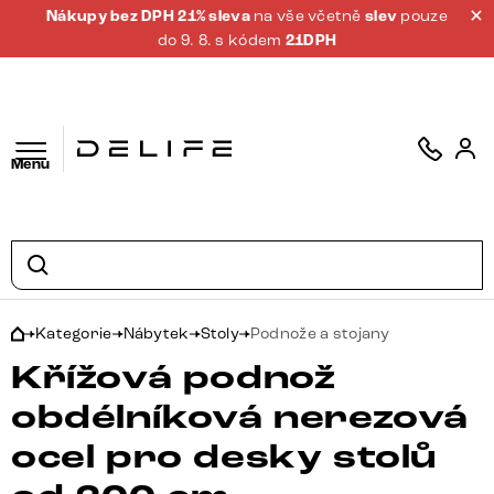
Nákupy bez DPH 21% sleva
na vše včetně
slev
pouze
do 9. 8. s kódem
21DPH
Menu
Kategorie
Nábytek
Stoly
Podnože a stojany
Křížová podnož
obdélníková nerezová
ocel pro desky stolů