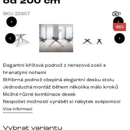
od 200 cm
SKU: 22607
3
-21%
Elegantní křížová podnož z nerezové oceli s
hranatými nohami
Stříbrná podnož obepíná elegantní desku stolu
Jednoduchá montáž během několika málo kroků
Možné různé kombinace desek
Nespočet možností vyrábět si nábytek svépomocí
Více informací
Vybrat variantu