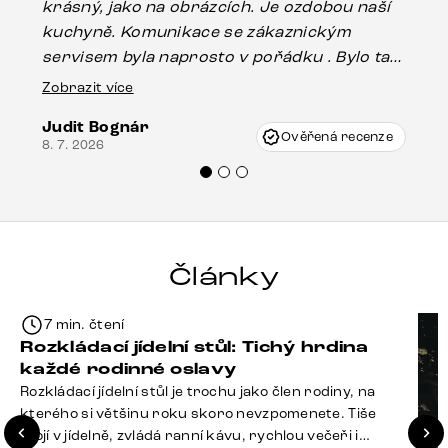
krásný, jako na obrázcích. Je ozdobou naší
ef
kuchyně. Komunikace se zákaznickým
Es
servisem byla naprosto v pořádku . Bylo tam
16.
drobné poškození u nohy stolu, které mohlo
Zobrazit více
vzniknout při přepravě, ale s pomocí pana
Judit Bognár
Vincze mi velmi korektně vyšli vstříc.
Ověřená recenze
8. 7. 2026
Doporučuji produkty Delife všem.“
Články
7 min. čtení
Rozkládací jídelní stůl: Tichý hrdina
každé rodinné oslavy
Rozkládací jídelní stůl je trochu jako člen rodiny, na
kterého si většinu roku skoro nevzpomenete. Tiše
stojí v jídelně, zvládá ranní kávu, rychlou večeři i