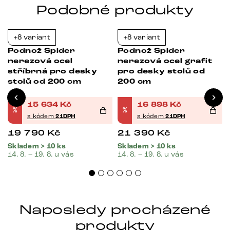
Podobné produkty
+8 variant
+8 variant
-21%
-21%
Podnož Spider
Podnož Spider
nerezová ocel
nerezová ocel grafit
stříbrná pro desky
pro desky stolů od
stolů od 200 cm
200 cm
15 634
Kč
16 898
Kč
%
%
s kódem
21DPH
s kódem
21DPH
19 790
Kč
21 390
Kč
Skladem > 10 ks
Skladem > 10 ks
14. 8. – 19. 8. u vás
14. 8. – 19. 8. u vás
Naposledy procházené
produkty