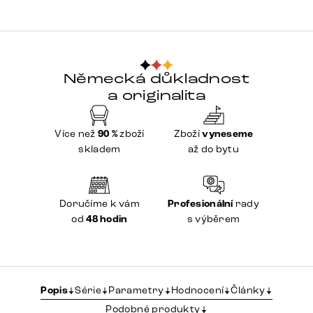
Německá důkladnost
a originalita
Více než
90 %
zboží
Zboží
vyneseme
skladem
až do bytu
Doručíme k vám
Profesionální
rady
od
48 hodin
s výběrem
Popis
Série
Parametry
Hodnocení
Články
Podobné produkty