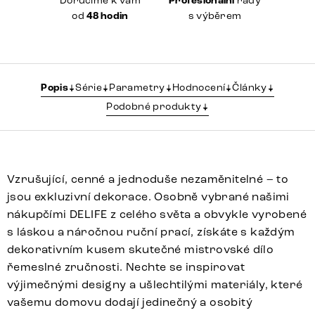
Doručíme k vám
Profesionální
rady
od
48 hodin
s výběrem
Popis
Série
Parametry
Hodnocení
Články
Podobné produkty
Vzrušující, cenné a jednoduše nezaměnitelné – to
jsou exkluzivní dekorace. Osobně vybrané našimi
nákupčími DELIFE z celého světa a obvykle vyrobené
s láskou a náročnou ruční prací, získáte s každým
dekorativním kusem skutečné mistrovské dílo
řemeslné zručnosti. Nechte se inspirovat
výjimečnými designy a ušlechtilými materiály, které
vašemu domovu dodají jedinečný a osobitý