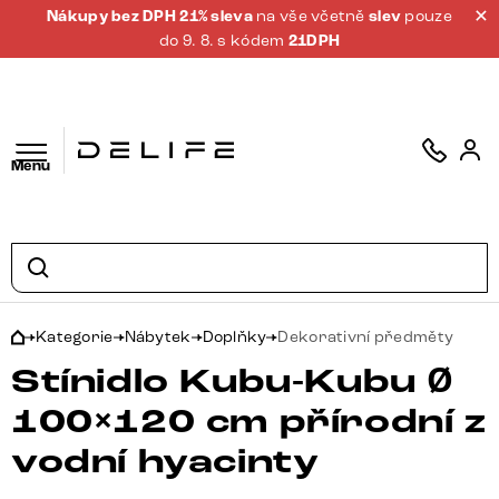
Nákupy bez DPH 21% sleva
na vše včetně
slev
pouze
do 9. 8. s kódem
21DPH
Menu
Kategorie
Nábytek
Doplňky
Dekorativní předměty
Stínidlo Kubu-Kubu Ø
100×120 cm přírodní z
vodní hyacinty