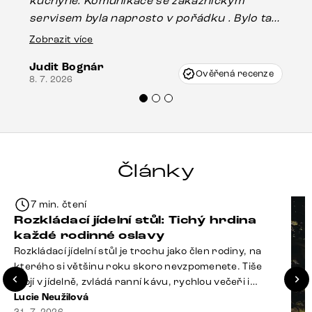
kuchyně. Komunikace se zákaznickým
Es
servisem byla naprosto v pořádku . Bylo tam
16.
drobné poškození u nohy stolu, které mohlo
Zobrazit více
vzniknout při přepravě, ale s pomocí pana
Judit Bognár
Vincze mi velmi korektně vyšli vstříc.
Ověřená recenze
8. 7. 2026
Doporučuji produkty Delife všem.“
Články
7 min. čtení
Rozkládací jídelní stůl: Tichý hrdina
každé rodinné oslavy
Rozkládací jídelní stůl je trochu jako člen rodiny, na
kterého si většinu roku skoro nevzpomenete. Tiše
stojí v jídelně, zvládá ranní kávu, rychlou večeři i
hromadu dopisů, které je potřeba „někdy vyřídit“. Pak
Lucie Neužilová
31. 7. 2026