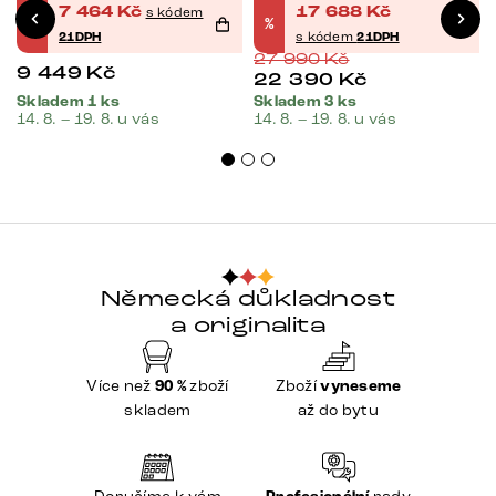
7 464
Kč
17 688
Kč
s kódem
%
%
21DPH
s kódem
21DPH
27 990
Kč
9 449
Kč
22 390
Kč
Skladem 1 ks
Skladem 3 ks
14. 8. – 19. 8. u vás
14. 8. – 19. 8. u vás
Německá důkladnost
a originalita
Více než
90 %
zboží
Zboží
vyneseme
skladem
až do bytu