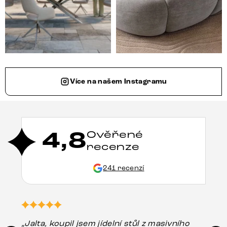
Více na našem Instagramu
4,8
Ověřené
recenze
241 recenzí
„Jalta, koupil jsem jídelní stůl z masivního
„O