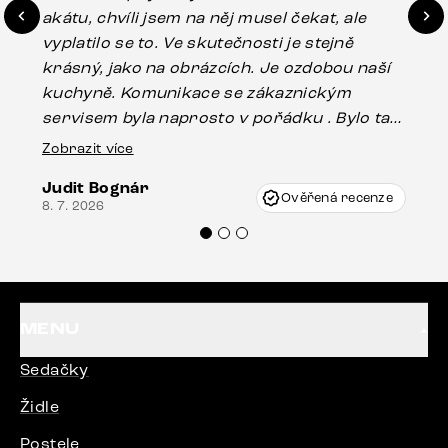
akátu, chvíli jsem na něj musel čekat, ale
in
vyplatilo se to. Ve skutečnosti je stejně
zá
krásný, jako na obrázcích. Je ozdobou naší
ef
kuchyně. Komunikace se zákaznickým
Es
servisem byla naprosto v pořádku . Bylo tam
16.
drobné poškození u nohy stolu, které mohlo
Zobrazit více
vzniknout při přepravě, ale s pomocí pana
Judit Bognár
Vincze mi velmi korektně vyšli vstříc.
Ověřená recenze
8. 7. 2026
Doporučuji produkty Delife všem.“
MENU
Sedačky
Židle
Postele