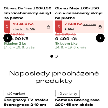
Obraz Dafina 100×150
Obraz Maje 100×150
-37%
-37%
cm vícebarevný akryl
cm vícebarevný akryl
na plátně
na plátně
10 420
Kč
7 504
Kč
s kódem
%
%
s kódem
21DPH
21DPH
16 490
Kč
11 890
Kč
13 190
Kč
9 499
Kč
Skladem 2 ks
Skladem 1 ks
14. 8. – 19. 8. u vás
14. 8. – 19. 8. u vás
Naposledy procházené
produkty
+10 variant
+2 varianty
Bestseller
-35%
-37%
Designový TV stolek
Komoda Stonegrace
Stonegrace 240 cm
200×45 cm akácie