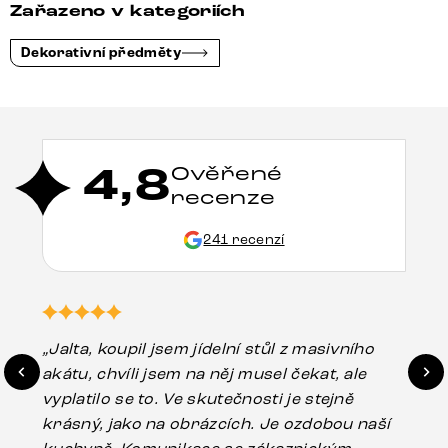
Zařazeno v kategoriích
Dekorativní předměty
4,8
Ověřené
recenze
241 recenzí
„Jalta, koupil jsem jídelní stůl z masivního
„O
akátu, chvíli jsem na něj musel čekat, ale
in
vyplatilo se to. Ve skutečnosti je stejně
zá
krásný, jako na obrázcích. Je ozdobou naší
ef