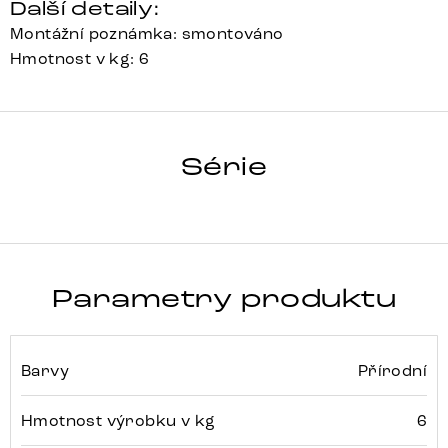
Další detaily:
Montážní poznámka: smontováno
Hmotnost v kg: 6
KUBU-KUBU
Série
Detail celé série
Parametry produktu
Barvy
Přírodní
Hmotnost výrobku v kg
6