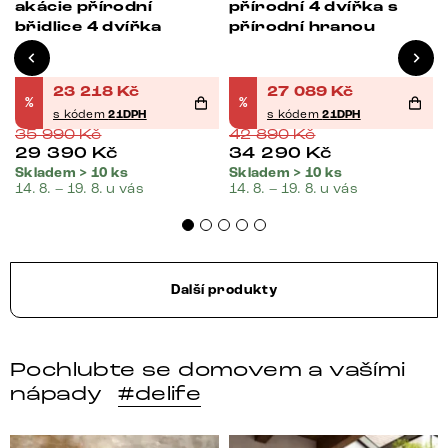
akácie přírodní
přírodní 4 dvířka s
břidlice 4 dvířka
přírodní hranou
23 218
Kč
27 089
Kč
%
%
s kódem
21DPH
s kódem
21DPH
35 990
Kč
42 890
Kč
29 390
Kč
34 290
Kč
Skladem > 10 ks
Skladem > 10 ks
14. 8. – 19. 8. u vás
14. 8. – 19. 8. u vás
Další produkty
Pochlubte se domovem a vašími
nápady
#delife
DELIFE – Nábytek, který promění dům v domov. Domo
Místo, kam se budeš těšit 