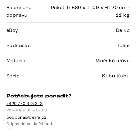
Balení pro
Paket 1: B80 x T109 x H120 cm -
dopravu
11 kg
eBay
Délka
Područka
false
Materiál
Mořská tráva
Série
Kubu-Kubu
Potřebujete poradit?
+420 770 313 313
Po – Pá: 9:00 – 17:00
podpora@delife.cz
Odpovídáme do 24 hod.