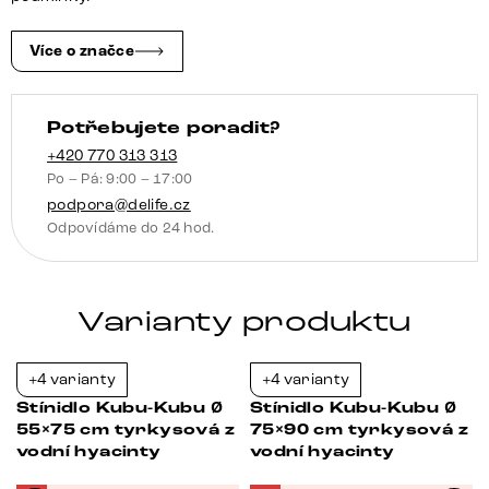
Více o značce
Potřebujete poradit?
+420 770 313 313
Po – Pá: 9:00 – 17:00
podpora@delife.cz
Odpovídáme do 24 hod.
Varianty produktu
+4 varianty
+4 varianty
-21%
-37%
Stínidlo Kubu-Kubu Ø
Stínidlo Kubu-Kubu Ø
55×75 cm tyrkysová z
75×90 cm tyrkysová z
vodní hyacinty
vodní hyacinty