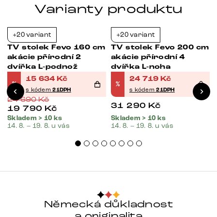
Varianty produktu
+20 variant
+20 variant
-37%
-21%
m
TV stolek Fevo 160 cm
TV stolek Fevo 200 cm
akácie přírodní 2
akácie přírodní 4
dvířka L-podnož
dvířka L-noha
15 634
Kč
24 719
Kč
%
%
s kódem
21DPH
s kódem
21DPH
24 690
Kč
31 290
Kč
19 790
Kč
Skladem > 10 ks
Skladem > 10 ks
14. 8. – 19. 8. u vás
14. 8. – 19. 8. u vás
Německá důkladnost
a originalita