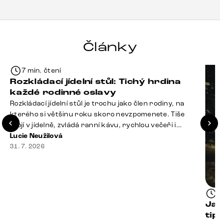
Články
7 min. čtení
Rozkládací jídelní stůl: Tichý hrdina
každé rodinné oslavy
Rozkládací jídelní stůl je trochu jako člen rodiny, na
kterého si většinu roku skoro nevzpomenete. Tiše
stojí v jídelně, zvládá ranní kávu, rychlou večeři i
hromadu dopisů, které je potřeba „někdy vyřídit“. Pak
Lucie Neužilová
ale přijdou Vánoce, narozeniny nebo zpráva: „Stavíme
31. 7. 2026
se jen na chvilku. Bude nás osm.“ A v tu chvíli přichází
jeho chvíle. Z [&hellip;]
Ja
ti