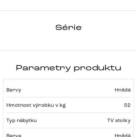
FEVO
Série
Detail celé série
Parametry produktu
Barvy
Hnědá
Hmotnost výrobku v kg
52
Typ nábytku
TV stolky
Barva
Hnědá