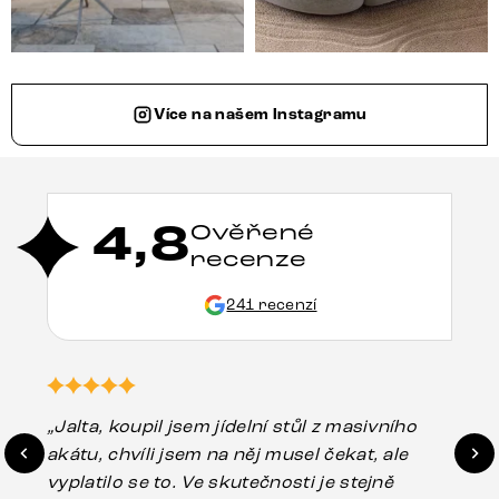
Více na našem Instagramu
4,8
Ověřené
recenze
241 recenzí
„Jalta, koupil jsem jídelní stůl z masivního
„O
akátu, chvíli jsem na něj musel čekat, ale
in
vyplatilo se to. Ve skutečnosti je stejně
zá