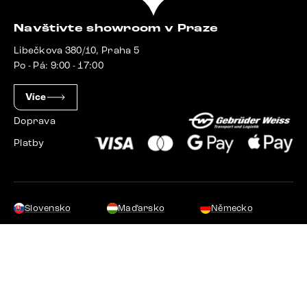
Navštivte showroom v Praze
Libečkova 380/10, Praha 5
Po - Pá: 9:00 - 17:00
Více
Doprava
Platby
Slovensko
Maďarsko
Německo
Švýcarsko
Francie
Polsko
Nizozemsko
© 2023 - 2026 Delife.cz. Všechna práva vyhrazena.
Upravit nastavení cookies