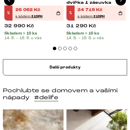
dvířka 1 zásuvka
26 062
Kč
24 719
Kč
%
%
s kódem
21DPH
s kódem
21DPH
32 990
Kč
31 290
Kč
Skladem > 10 ks
Skladem > 10 ks
14. 8. – 19. 8. u vás
14. 8. – 19. 8. u vás
Další produkty
Pochlubte se domovem a vašími
nápady
#delife
DELIFE – Nábytek, který promění dům v domov. Domo
Místo, kam se budeš těšit 