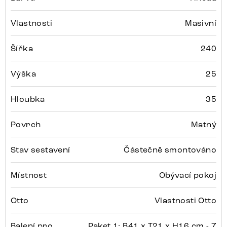
Vlastnosti
Masivní
Šířka
240
Výška
25
Hloubka
35
Povrch
Matný
Stav sestavení
Částečně smontováno
Místnost
Obývací pokoj
Otto
Vlastnosti Otto
Balení pro
Paket 1: B41 x T21 x H16 cm - 7