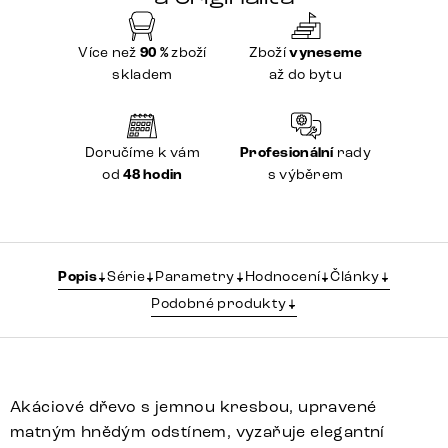
Více než
90 %
zboží
Zboží
vyneseme
skladem
až do bytu
Doručíme k vám
Profesionální
rady
od
48 hodin
s výběrem
Popis
Série
Parametry
Hodnocení
Články
Podobné produkty
Akáciové dřevo s jemnou kresbou, upravené
matným hnědým odstínem, vyzařuje elegantní