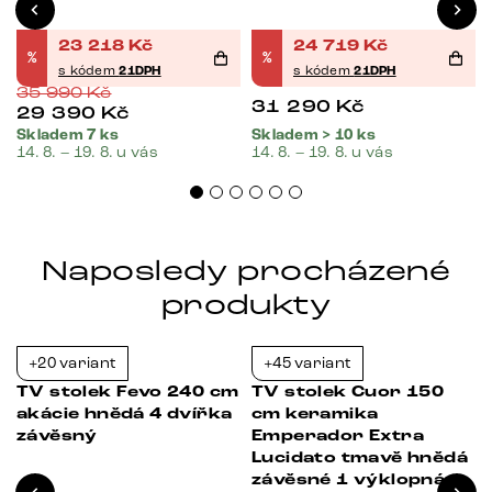
23 218
Kč
24 719
Kč
%
%
s kódem
21DPH
s kódem
21DPH
35 990
Kč
31 290
Kč
29 390
Kč
Skladem 7 ks
Skladem > 10 ks
14. 8. – 19. 8. u vás
14. 8. – 19. 8. u vás
Naposledy procházené
produkty
+20 variant
+45 variant
Bestseller
-21%
-21%
TV stolek Fevo 240 cm
TV stolek Cuor 150
4
akácie hnědá 4 dvířka
cm keramika
závěsný
Emperador Extra
Lucidato tmavě hnědá
závěsné 1 výklopná