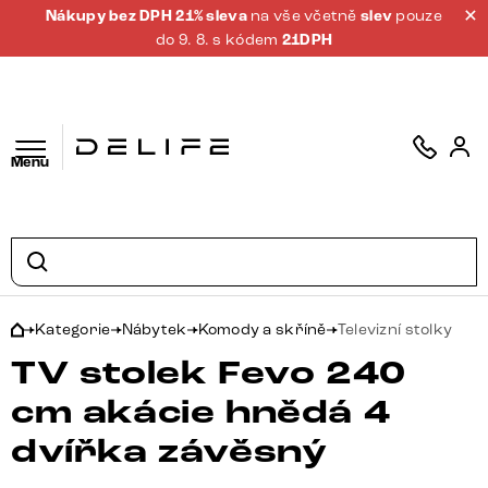
Nákupy bez DPH 21% sleva
na vše včetně
slev
pouze
do 9. 8. s kódem
21DPH
Menu
Kategorie
Nábytek
Komody a skříně
Televizní stolky
TV stolek Fevo 240
cm akácie hnědá 4
dvířka závěsný