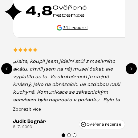
4,8
Ověřené
recenze
241 recenzí
„Jalta, koupil jsem jídelní stůl z masivního
„O
akátu, chvíli jsem na něj musel čekat, ale
in
vyplatilo se to. Ve skutečnosti je stejně
zá
krásný, jako na obrázcích. Je ozdobou naší
ef
kuchyně. Komunikace se zákaznickým
Es
servisem byla naprosto v pořádku . Bylo tam
16.
drobné poškození u nohy stolu, které mohlo
Zobrazit více
vzniknout při přepravě, ale s pomocí pana
Judit Bognár
Vincze mi velmi korektně vyšli vstříc.
Ověřená recenze
8. 7. 2026
Doporučuji produkty Delife všem.“