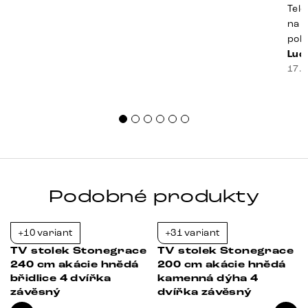
Tele
na k
poko
prak
Luci
souč
17. 
nest
sprá
uspo
Podobné produkty
+10 variant
+31 variant
-35%
-21%
TV stolek Stonegrace
TV stolek Stonegrace
240 cm akácie hnědá
200 cm akácie hnědá
břidlice 4 dvířka
kamenná dýha 4
závěsný
dvířka závěsný