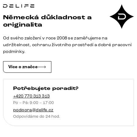
Fevo
240
Německá důkladnost a
cm
originalita
akácie
hnědá
Od svého založení v roce 2008 se zaměřujeme na
4
udržitelnost, ochranu životního prostředí a dobré pracovní
dvířka
podmínky.
závěsný
množství
Více o značce
Potřebujete poradit?
+420 770 313 313
Po – Pá: 9:00 – 17:00
podpora@delife.cz
Odpovídáme do 24 hod.