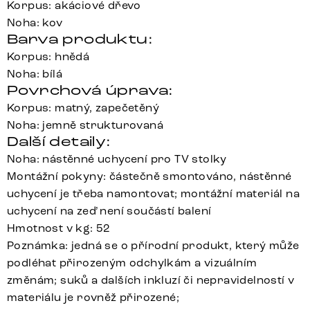
Korpus: akáciové dřevo
Noha: kov
Barva produktu:
Korpus: hnědá
Noha: bílá
Povrchová úprava:
Korpus: matný, zapečetěný
Noha: jemně strukturovaná
Další detaily:
Noha: nástěnné uchycení pro TV stolky
Montážní pokyny: částečně smontováno, nástěnné
uchycení je třeba namontovat; montážní materiál na
uchycení na zeď není součástí balení
Hmotnost v kg: 52
Poznámka: jedná se o přírodní produkt, který může
podléhat přirozeným odchylkám a vizuálním
změnám; suků a dalších inkluzí či nepravidelností v
materiálu je rovněž přirozené;