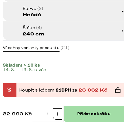
Barva
(2)
Hnědá
Šířka
(4)
240 cm
(21)
Všechny varianty produktu
Skladem > 10 ks
14. 8. – 19. 8. u vás
%
Koupit s kódem
21DPH
za
26 062
Kč
32 990
Kč
Přidat do košíku
TV
stolek