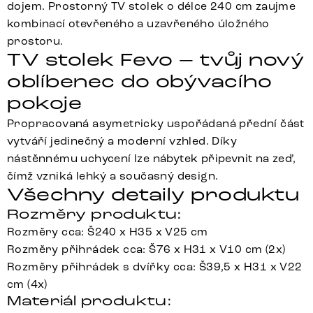
dojem. Prostorný TV stolek o délce 240 cm zaujme
kombinací otevřeného a uzavřeného úložného
prostoru.
TV stolek Fevo – tvůj nový
oblíbenec do obývacího
pokoje
Propracovaná asymetricky uspořádaná přední část
vytváří jedinečný a moderní vzhled. Díky
nástěnnému uchycení lze nábytek připevnit na zeď,
čímž vzniká lehký a současný design.
Všechny detaily produktu
Rozměry produktu:
Rozměry cca: Š240 x H35 x V25 cm
Rozměry přihrádek cca: Š76 x H31 x V10 cm (2x)
Rozměry přihrádek s dvířky cca: Š39,5 x H31 x V22
cm (4x)
Materiál produktu: