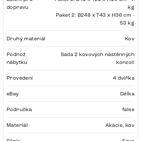
dopravu
kg
Paket 2: B248 x T43 x H36 cm -
53 kg
Druhý materiál
Kov
Podnož
Sada 2 kovových nástěnných
nábytku
konzolí
Provedení
4 dvířka
eBay
Délka
Područka
false
Materiál
Akácie, kov
Série
Fevo