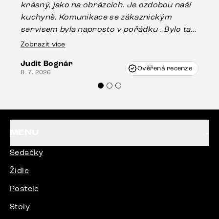
krásný, jako na obrázcích. Je ozdobou naší
ef
kuchyně. Komunikace se zákaznickým
Es
servisem byla naprosto v pořádku . Bylo tam
16.
drobné poškození u nohy stolu, které mohlo
Zobrazit více
vzniknout při přepravě, ale s pomocí pana
Judit Bognár
Vincze mi velmi korektně vyšli vstříc.
Ověřená recenze
8. 7. 2026
Doporučuji produkty Delife všem.“
MENU
Sedačky
Židle
Postele
Stoly