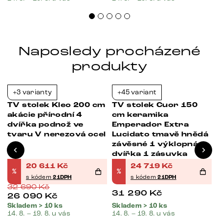
Naposledy procházené
produkty
+3 varianty
+45 variant
Bestseller
-37%
-21%
TV stolek Kleo 200 cm
TV stolek Cuor 150
4
akácie přírodní 4
cm keramika
dvířka podnož ve
Emperador Extra
tvaru V nerezová ocel
Lucidato tmavě hnědá
závěsné 1 výklopná
dvířka 1 zásuvka
20 611
Kč
24 719
Kč
%
%
s kódem
21DPH
s kódem
21DPH
32 690
Kč
31 290
Kč
26 090
Kč
Skladem > 10 ks
Skladem > 10 ks
14. 8. – 19. 8. u vás
14. 8. – 19. 8. u vás