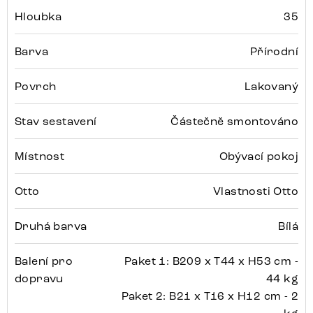
Hloubka
35
Barva
Přírodní
Povrch
Lakovaný
Stav sestavení
Částečně smontováno
Místnost
Obývací pokoj
Otto
Vlastnosti Otto
Druhá barva
Bílá
Balení pro
Paket 1: B209 x T44 x H53 cm -
dopravu
44 kg
Paket 2: B21 x T16 x H12 cm - 2