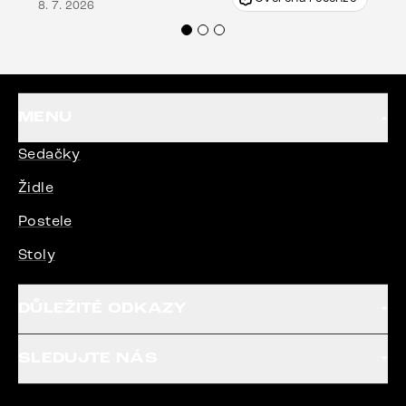
8. 7. 2026
Doporučuji produkty Delife všem.“
MENU
Sedačky
Židle
Postele
Stoly
DŮLEŽITÉ ODKAZY
SLEDUJTE NÁS