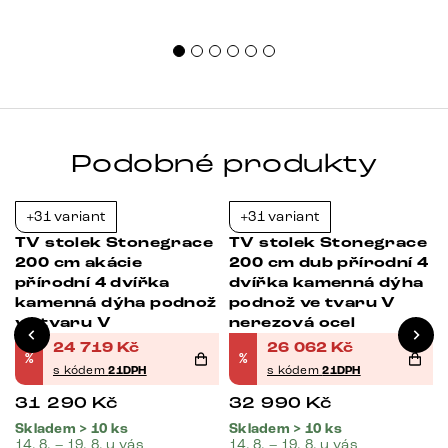
nest
sprá
uspo
Podobné produkty
+31 variant
+31 variant
-21%
-21%
TV stolek Stonegrace
TV stolek Stonegrace
200 cm akácie
200 cm dub přírodní 4
přírodní 4 dvířka
dvířka kamenná dýha
kamenná dýha podnož
podnož ve tvaru V
ve tvaru V
nerezová ocel
24 719
Kč
26 062
Kč
%
%
s kódem
21DPH
s kódem
21DPH
31 290
Kč
32 990
Kč
Skladem > 10 ks
Skladem > 10 ks
14. 8. – 19. 8. u vás
14. 8. – 19. 8. u vás