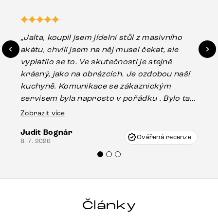
„Jalta, koupil jsem jídelní stůl z masivního
„O
akátu, chvíli jsem na něj musel čekat, ale
in
vyplatilo se to. Ve skutečnosti je stejně
zá
krásný, jako na obrázcích. Je ozdobou naší
ef
kuchyně. Komunikace se zákaznickým
Es
servisem byla naprosto v pořádku . Bylo tam
16.
drobné poškození u nohy stolu, které mohlo
Zobrazit více
vzniknout při přepravě, ale s pomocí pana
Judit Bognár
Vincze mi velmi korektně vyšli vstříc.
Ověřená recenze
8. 7. 2026
Doporučuji produkty Delife všem.“
Články