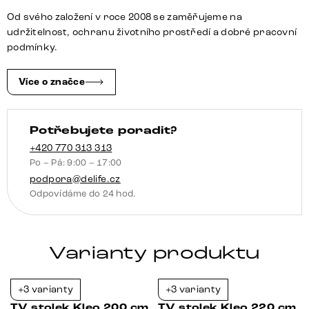
přírodní
Od svého založení v roce 2008 se zaměřujeme na
4
udržitelnost, ochranu životního prostředí a dobré pracovní
dvířka
podmínky.
podnož
ve
Více o značce
tvaru
V
Potřebujete poradit?
nerezová
ocel
+420 770 313 313
Po – Pá: 9:00 – 17:00
množství
podpora@delife.cz
Odpovídáme do 24 hod.
Varianty produktu
+3 varianty
+3 varianty
-37%
-33%
m
TV stolek Kleo 200 cm
TV stolek Kleo 220 cm