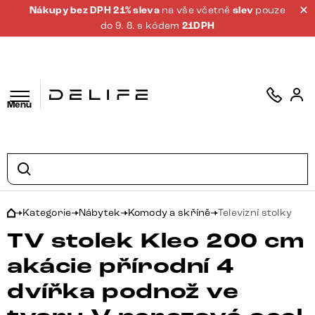
Nákupy bez DPH 21% sleva
na vše včetně
slev
pouze
do 9. 8. s kódem
21DPH
Menu
Kategorie
Nábytek
Komody a skříně
Televizní stolky
TV stolek Kleo 200 cm
akácie přírodní 4
dvířka podnož ve