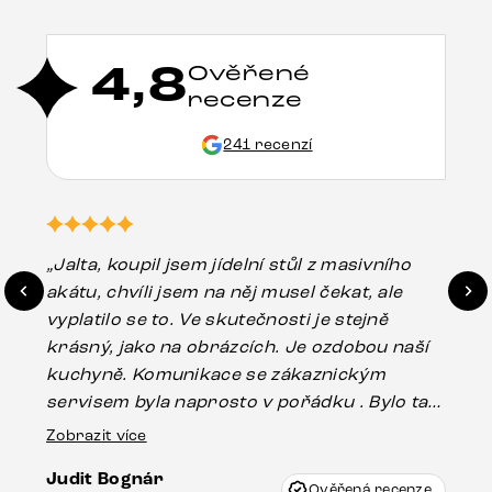
4,8
Ověřené
recenze
241 recenzí
„Jalta, koupil jsem jídelní stůl z masivního
„O
akátu, chvíli jsem na něj musel čekat, ale
in
vyplatilo se to. Ve skutečnosti je stejně
zá
krásný, jako na obrázcích. Je ozdobou naší
ef
kuchyně. Komunikace se zákaznickým
Es
servisem byla naprosto v pořádku . Bylo tam
16.
drobné poškození u nohy stolu, které mohlo
Zobrazit více
vzniknout při přepravě, ale s pomocí pana
Judit Bognár
Vincze mi velmi korektně vyšli vstříc.
Ověřená recenze