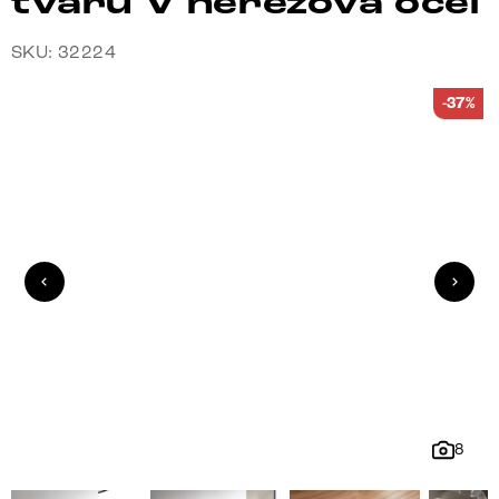
tvaru V nerezová ocel
SKU: 32224
-37%
8