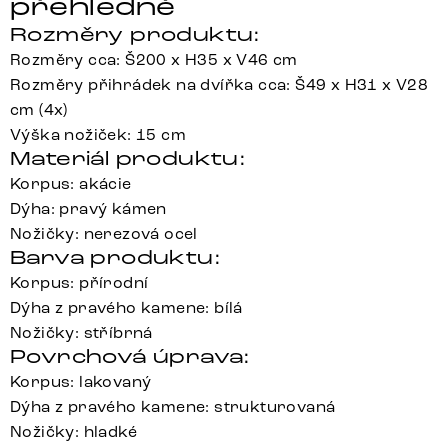
přehledně
Rozměry produktu:
Rozměry cca: Š200 x H35 x V46 cm
Rozměry přihrádek na dvířka cca: Š49 x H31 x V28
cm (4x)
Výška nožiček: 15 cm
Materiál produktu:
Korpus: akácie
Dýha: pravý kámen
Nožičky: nerezová ocel
Barva produktu:
Korpus: přírodní
Dýha z pravého kamene: bílá
Nožičky: stříbrná
Povrchová úprava:
Korpus: lakovaný
Dýha z pravého kamene: strukturovaná
Nožičky: hladké