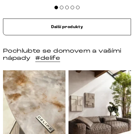
Další produkty
Pochlubte se domovem a vašími
nápady
#delife
DELIFE – Nábytek, který promění dům v domov. Domo
Místo, kam se budeš těšit 