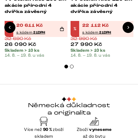
akácie přírodní 4
akácie přírodní 4
dvířka závěsný
dvířka závěsný
l
20 611
Kč
22 112
Kč
%
%
s kódem
21DPH
s kódem
21DPH
32 690
Kč
32 990
Kč
26 090
Kč
27 990
Kč
Skladem > 10 ks
Skladem > 10 ks
14. 8. – 19. 8. u vás
14. 8. – 19. 8. u vás
Německá důkladnost
a originalita
Více než
90 %
zboží
Zboží
vyneseme
skladem
až do bytu