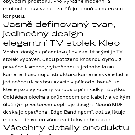
obývacím prostoru. Pro výrazně moderní a
minimalistický vzhled zajišťuje jemná konstrukce
korpusu.
Jasně definovaný tvar,
jedinečný design –
elegantní TV stolek Kleo
Vrchol designu představují dvířka, kterými je TV
stolek vybaven. Jsou potažena krásnou dýhou z
pravého kamene, vytvořenou z jednoho kusu
kamene. Fascinující struktura kamene skvěle ladí s
jedinečnou kresbou akácie v přírodní barvě, ze
které jsou vyrobeny korpus a přihrádky nábytku.
Odkládací plocha s průchodem pro kabely a velkým
úložným prostorem doplňuje design. Nosná MDF
deska je opatřena „Edge-Bandingem“, což zajišťuje
masivní dřevo na všech viditelných hranách.
Všechny detaily produktu