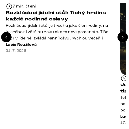
7 min. čtení
Rozkládací jídelní stůl: Tichý hrdina
každé rodinné oslavy
Rozkládací jídelní stůl je trochu jako člen rodiny, na
kterého si většinu roku skoro nevzpomenete. Tiše
stojí v jídelně, zvládá ranní kávu, rychlou večeři i
hromadu dopisů, které je potřeba „někdy vyřídit“. Pak
Lucie Neužilová
ale přijdou Vánoce, narozeniny nebo zpráva: „Stavíme
31. 7. 2026
se jen na chvilku. Bude nás osm.“ A v tu chvíli přichází
jeho chvíle. Z [&hellip;]
Ja
ti
Tele
na k
poko
prak
Luci
souč
17. 