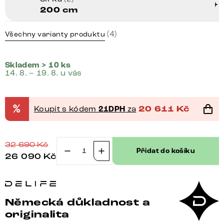
200 cm
(4)
Všechny varianty produktu
Skladem > 10 ks
14. 8. – 19. 8. u vás
%
Koupit s kódem
21DPH
za
20 611
Kč
32 690
Kč
Přidat do košíku
26 090
Kč
TV
stolek
Kleo
200
Německá důkladnost a
cm
originalita
akácie