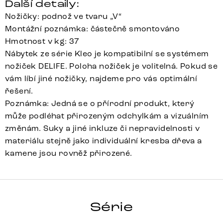
Další detaily:
Nožičky: podnož ve tvaru „V“
Montážní poznámka: částečně smontováno
Hmotnost v kg: 37
Nábytek ze série Kleo je kompatibilní se systémem
nožiček DELIFE. Poloha nožiček je volitelná. Pokud se
vám líbí jiné nožičky, najdeme pro vás optimální
řešení.
Poznámka: Jedná se o přírodní produkt, který
může podléhat přirozeným odchylkám a vizuálním
změnám. Suky a jiné inkluze či nepravidelnosti v
materiálu stejně jako individuální kresba dřeva a
kamene jsou rovněž přirozené.
KLEO
Série
Detail celé série