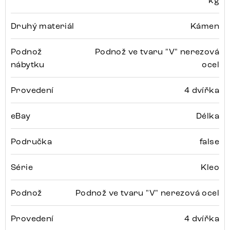
kg
Druhý materiál
Kámen
Podnož
Podnož ve tvaru "V" nerezová
nábytku
ocel
Provedení
4 dvířka
eBay
Délka
Područka
false
Série
Kleo
Podnož
Podnož ve tvaru "V" nerezová ocel
Provedení
4 dvířka