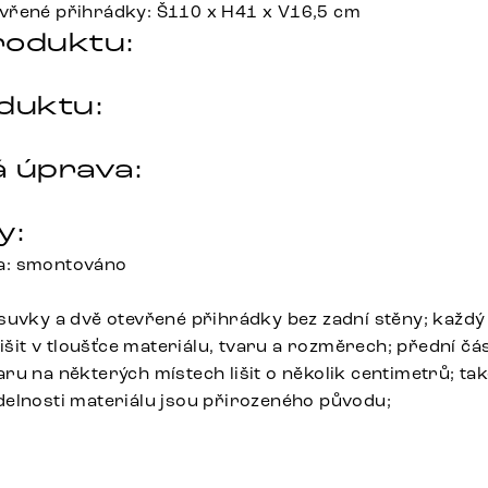
vřené přihrádky: Š110 x H41 x V16,5 cm
roduktu:
duktu:
 úprava:
y:
a: smontováno
suvky a dvě otevřené přihrádky bez zadní stěny; každý
lišit v tloušťce materiálu, tvaru a rozměrech; přední čá
u na některých místech lišit o několik centimetrů; tak
elnosti materiálu jsou přirozeného původu;