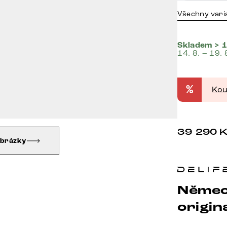
Všechny vari
Skladem > 1
14. 8. – 19. 
%
Kou
39 290
obrázky
Němec
origina