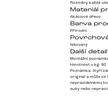
Rozměry každé ote
Materiál p
Akáciové dřevo
Barva pro
Přírodní
Povrchová
lakovaný
Další detail
Montážní poznámk
Hmotnost v kg: 90
Poznámka: čtyři zá
originál a může se 
nepravidelnému tvar
suky nebo nepravid