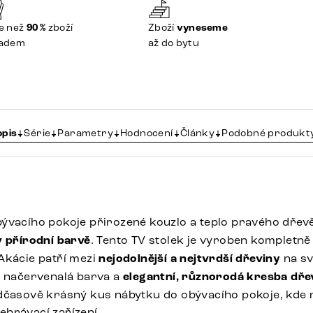
e než
90 %
zboží
Zboží
vyneseme
ladem
až do bytu
opis
Série
Parametry
Hodnocení
Články
Podobné produkt
ývacího pokoje přirozené kouzlo a teplo pravého dře
v přírodní barvě
. Tento TV stolek je vyroben kompletně
Akácie patří mezi
nejodolnější a nejtvrdší dřeviny
na sv
ě načervenalá barva a
elegantní, různorodá kresba dře
dčasově krásný kus nábytku do obývacího pokoje, kde 
přehrávací zařízení.