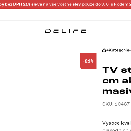
y bez DPH 21% sleva
na vše včetně
slev
pouze do 9. 8. s kódem
Kategorie
-21%
TV s
cm a
masi
SKU: 10437
Vysoce kval
přírodních 