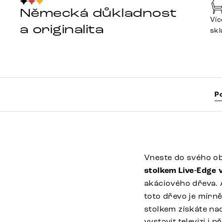
Německá důkladnost
Víc
a originalita
sk
P
Vneste do svého ob
stolkem Live-Edge 
akáciového dřeva. 
toto dřevo je mírn
stolkem získáte na
vystavit televizi i 