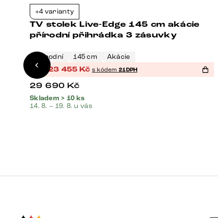
+4 varianty
1%
-21%
TV stolek Live-Edge 145 cm akácie
í
přírodní přihrádka 3 zásuvky
Přírodní
145 cm
Akácie
%
23 455
Kč
s kódem
21DPH
29 690
Kč
Skladem > 10 ks
14. 8. – 19. 8. u vás