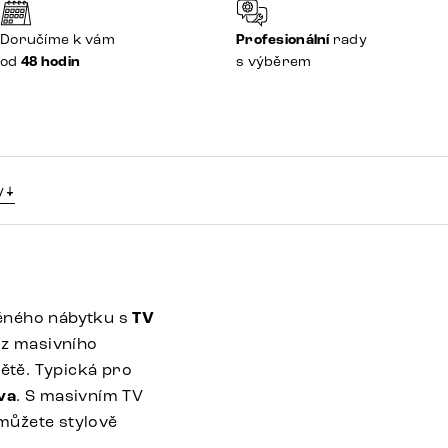
Doručíme k vám
Profesionální
rady
od
48 hodin
s výběrem
y
věného nábytku s
TV
 z masivního
ětě. Typická pro
va
. S masivním TV
můžete stylově