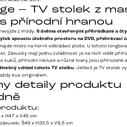
dge – TV stolek z ma
 s přírodní hranou
nevyjde z módy.
S dvěma otevřenými přihrádkami a čt
bytek spoustu úložného prostoru na DVD, přehrávací z
 najde místo na horní odkládací ploše. U tohoto longboa
t. Zásuvky mají jednu zvláštnost: je na nich vidět přír
o suků, přírodní inkluze a různé tvary jsou přirozené 
dinečný vzhled tohoto TV stolku
. Jelikož je TV stolek v
každý kus originálem.
y detaily produktu
dně
roduktu:
 x H47 x V45 cm
zásuvek: Š49 x H33,5 x V9,5 cm