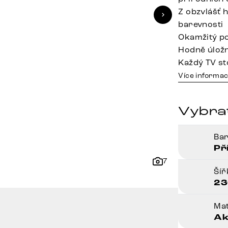
Z obzvlášť 
barevnosti
Okamžitý po
Hodně úložn
Každý TV sto
Více informac
Vybra
Ba
Př
7
Ší
23
Mat
Ak