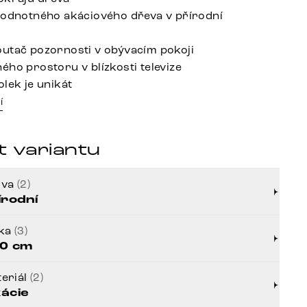
hodnotného akáciového dřeva v přírodní
utač pozornosti v obývacím pokoji
ého prostoru v blízkosti televize
lek je unikát
í
t variantu
rva
(2)
írodní
řka
(3)
0 cm
eriál
(2)
ácie