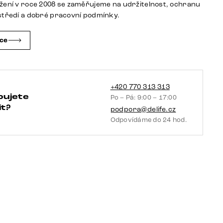
žení v roce 2008 se zaměřujeme na udržitelnost, ochranu
masivní
středí a dobré pracovní podmínky.
4
zásuvky
čce
množství
+420 770 313 313
bujete
Po – Pá: 9:00 – 17:00
t?
podpora@delife.cz
Odpovídáme do 24 hod.