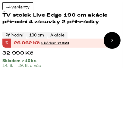
+4 varianty
+
-21%
TV stolek Live-Edge 190 cm akácie
T
přírodní 4 zásuvky 2 přihrádky
p
h
Přírodní
190 cm
Akácie
P
%
26 062
Kč
%
s kódem
21DPH
32 990
Kč
4
Skladem > 10 ks
Sk
14. 8. – 19. 8. u vás
14.