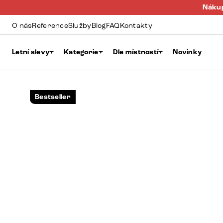
Nákup
O nás
Reference
Služby
Blog
FAQ
Kontakty
Letní slevy
Kategorie
Dle místností
Novinky
Bestseller