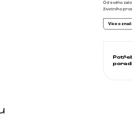
Od svého zalo
životního pro
Více o zna
Potře
poradi
u