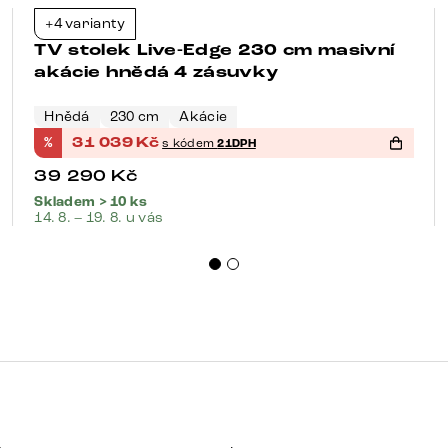
+4 varianty
-21%
TV stolek Live-Edge 230 cm masivní
akácie hnědá 4 zásuvky
Hnědá
230 cm
Akácie
%
31 039
Kč
s kódem
21DPH
39 290
Kč
Skladem > 10 ks
14. 8. – 19. 8. u vás