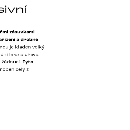
sivní
yřmi zásuvkami
ařízení a drobné
rdu je kladen velký
odní hrana dřeva.
a žádoucí.
Tyto
yroben celý z