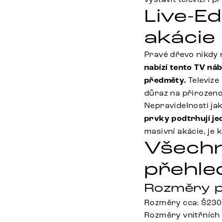
Live-E
akácie
Pravé dřevo nikdy 
nabízí tento TV ná
předměty.
Televize
důraz na přirozenos
Nepravidelnosti jak
prvky podtrhují je
masivní akácie, je 
Všechn
přehle
Rozměry p
Rozměry cca: Š230
Rozměry vnitřních 