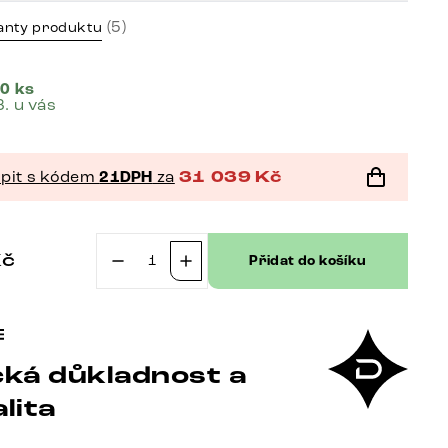
(5)
anty produktu
0 ks
8. u vás
pit s kódem
21DPH
za
31 039
Kč
Kč
Přidat do košíku
TV
stolek
Live-
Edge
ká důkladnost a
230
cm
lita
akácie
přírodní