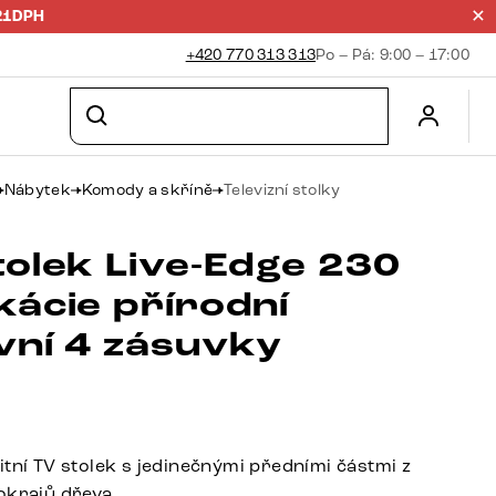
21DPH
+420 770 313 313
Po – Pá: 9:00 – 17:00
Nábytek
Komody a skříně
Televizní stolky
tolek Live-Edge 230
kácie přírodní
vní 4 zásuvky
itní TV stolek s jedinečnými předními částmi z
okrajů dřeva