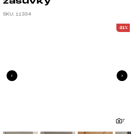
zásuvky
SKU: 11334
-21%
7