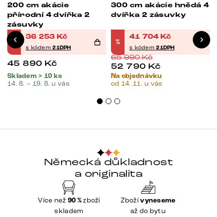
200 cm akácie
300 cm akácie hnědá 4
přírodní 4 dvířka 2
dvířka 2 zásuvky
zásuvky
36 253
Kč
41 704
Kč
%
%
s kódem
21DPH
s kódem
21DPH
65 990
Kč
45 890
Kč
52 790
Kč
Skladem > 10 ks
Na objednávku
14. 8. – 19. 8. u vás
od 14. 11. u vás
Německá důkladnost
a originalita
Více než
90 %
zboží
Zboží
vyneseme
skladem
až do bytu