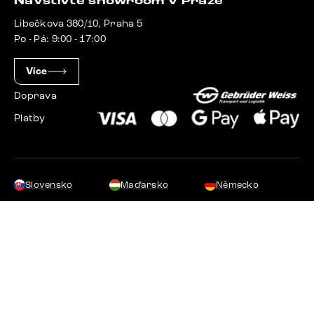
Navštivte showroom v Praze
Libečkova 380/10, Praha 5
Po - Pá: 9:00 - 17:00
Více
Doprava
Platby
Slovensko
Maďarsko
Německo
Švýcarsko
Francie
Polsko
Nizozemsko
© 2023 - 2026 Delife.cz. Všechna práva vyhrazena.
Upravit nastavení cookies