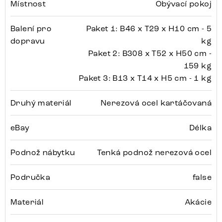
Místnost
Obývací pokoj
Balení pro
Paket 1: B46 x T29 x H10 cm - 5
dopravu
kg
Paket 2: B308 x T52 x H50 cm -
159 kg
Paket 3: B13 x T14 x H5 cm - 1 kg
Druhý materiál
Nerezová ocel kartáčovaná
eBay
Délka
Podnož nábytku
Tenká podnož nerezová ocel
Područka
false
Materiál
Akácie