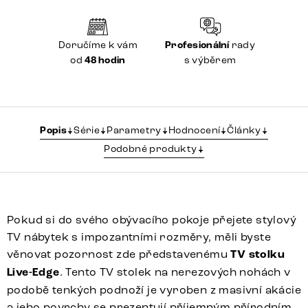
Doručíme k vám
Profesionální
rady
od
48 hodin
s výběrem
Popis
Série
Parametry
Hodnocení
Články
Podobné produkty
Pokud si do svého obývacího pokoje přejete stylový
TV nábytek s impozantními rozměry, měli byste
věnovat pozornost zde představenému
TV stolku
Live-Edge
. Tento TV stolek na nerezových nohách v
podobě tenkých podnoží je vyroben z masivní akácie
a jeho povrchy se prezentují příjemným přírodním