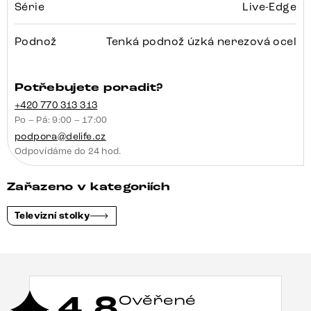
Série
Live-Edge
Podnož
Tenká podnož úzká nerezová ocel
Potřebujete poradit?
+420 770 313 313
Po – Pá: 9:00 – 17:00
podpora@delife.cz
Odpovídáme do 24 hod.
Zařazeno v kategoriích
Televizní stolky
4,8
Ověřené