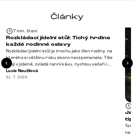
Články
7 min. čtení
Rozkládací jídelní stůl: Tichý hrdina
každé rodinné oslavy
Rozkládací jídelní stůl je trochu jako člen rodiny, na
kterého si většinu roku skoro nevzpomenete. Tiše
stojí v jídelně, zvládá ranní kávu, rychlou večeři i
hromadu dopisů, které je potřeba „někdy vyřídit“. Pak
Lucie Neužilová
ale přijdou Vánoce, narozeniny nebo zpráva: „Stavíme
31. 7. 2026
se jen na chvilku. Bude nás osm.“ A v tu chvíli přichází
jeho chvíle. Z [&hellip;]
Ja
ti
Tele
na k