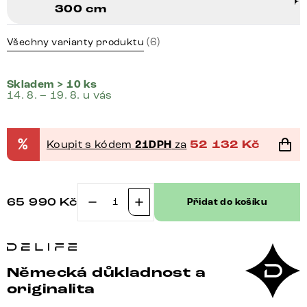
300 cm
(6)
Všechny varianty produktu
Skladem > 10 ks
14. 8. – 19. 8. u vás
%
Koupit s kódem
21DPH
za
52 132
Kč
65 990
Kč
Přidat do košíku
TV
stolek
Live-
Edge
Německá důkladnost a
300
originalita
cm