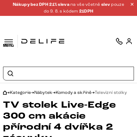
Nákupy bez DPH 21% sleva
na vše včetně
slev
pouze
do 9. 8. s kódem
21DPH
Menu
Kategorie
Nábytek
Komody a skříně
Televizní stolky
TV stolek Live-Edge
300 cm akácie
přírodní 4 dvířka 2