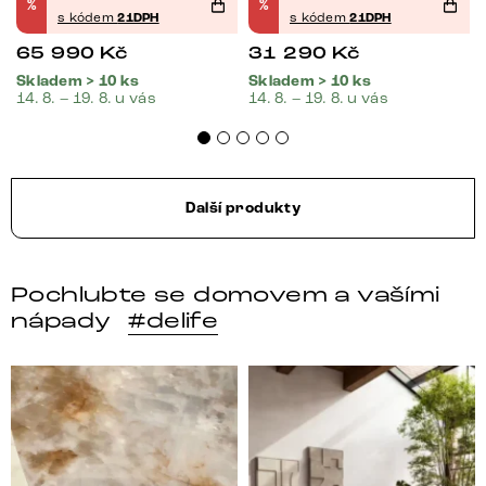
%
%
s kódem
21DPH
s kódem
21DPH
65 990
Kč
31 290
Kč
Skladem > 10 ks
Skladem > 10 ks
14. 8. – 19. 8. u vás
14. 8. – 19. 8. u vás
Další produkty
Pochlubte se domovem a vašími
nápady
#delife
DELIFE – Nábytek, který promění dům v domov. Domo
Místo, kam se budeš těšit 