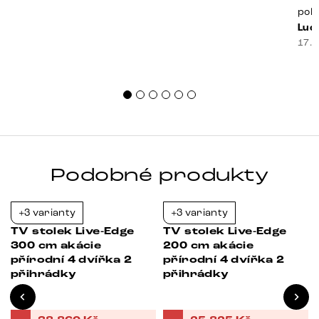
poko
prak
Luci
souč
17. 
nest
sprá
uspo
Podobné produkty
+3 varianty
+3 varianty
-35%
-35%
TV stolek Live-Edge
TV stolek Live-Edge
300 cm akácie
200 cm akácie
přírodní 4 dvířka 2
přírodní 4 dvířka 2
přihrádky
přihrádky