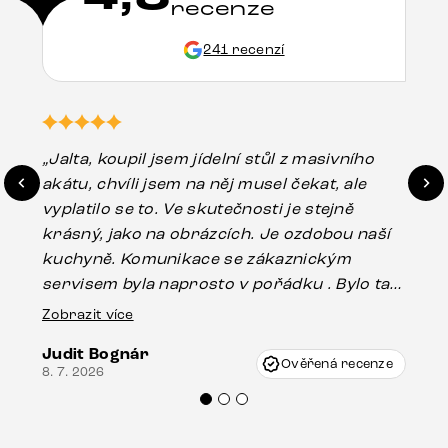
recenze
241 recenzí
„Jalta, koupil jsem jídelní stůl z masivního
„O
akátu, chvíli jsem na něj musel čekat, ale
in
vyplatilo se to. Ve skutečnosti je stejně
zá
krásný, jako na obrázcích. Je ozdobou naší
ef
kuchyně. Komunikace se zákaznickým
Es
servisem byla naprosto v pořádku . Bylo tam
16.
drobné poškození u nohy stolu, které mohlo
Zobrazit více
vzniknout při přepravě, ale s pomocí pana
Judit Bognár
Vincze mi velmi korektně vyšli vstříc.
Ověřená recenze
8. 7. 2026
Doporučuji produkty Delife všem.“