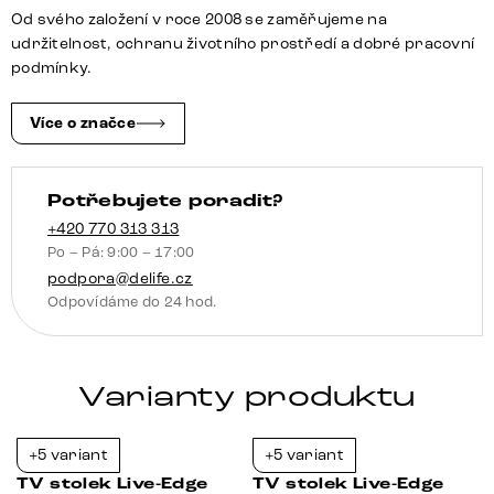
akácie
Od svého založení v roce 2008 se zaměřujeme na
přírodní
udržitelnost, ochranu životního prostředí a dobré pracovní
4
podmínky.
dvířka
2
Více o značce
zásuvky
množství
Potřebujete poradit?
+420 770 313 313
Po – Pá: 9:00 – 17:00
podpora@delife.cz
Odpovídáme do 24 hod.
Varianty produktu
+5 variant
+5 variant
-21%
-37%
TV stolek Live-Edge
TV stolek Live-Edge