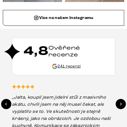
Více na našem Instagramu
4,8
Ověřené
recenze
241 recenzí
„Jalta, koupil jsem jídelní stůl z masivního
„O
akátu, chvíli jsem na něj musel čekat, ale
in
vyplatilo se to. Ve skutečnosti je stejně
zá
krásný, jako na obrázcích. Je ozdobou naší
ef
kuchyně. Komunikace se zákaznickým