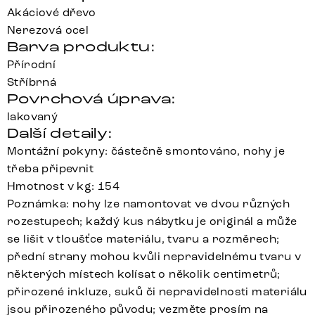
Akáciové dřevo
Nerezová ocel
Barva produktu:
Přírodní
Stříbrná
Povrchová úprava:
lakovaný
Další detaily:
Montážní pokyny: částečně smontováno, nohy je
třeba připevnit
Hmotnost v kg: 154
Poznámka: nohy lze namontovat ve dvou různých
rozestupech; každý kus nábytku je originál a může
se lišit v tloušťce materiálu, tvaru a rozměrech;
přední strany mohou kvůli nepravidelnému tvaru v
některých místech kolísat o několik centimetrů;
přirozené inkluze, suků či nepravidelnosti materiálu
jsou přirozeného původu; vezměte prosím na