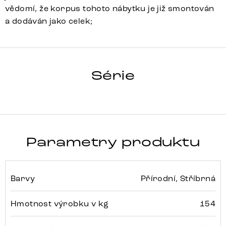
vědomí, že korpus tohoto nábytku je již smontován
a dodáván jako celek;
LIVE EDGE
Série
Detail celé série
Parametry produktu
Barvy
Přírodní, Stříbrná
Hmotnost výrobku v kg
154