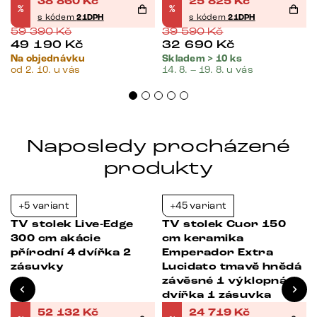
38 860
Kč
25 825
Kč
%
%
s kódem
21DPH
s kódem
21DPH
59 390
Kč
39 590
Kč
49 190
Kč
32 690
Kč
Na objednávku
Skladem > 10 ks
od 2. 10. u vás
14. 8. – 19. 8. u vás
Naposledy procházené
produkty
+5 variant
+45 variant
Bestseller
-21%
-21%
TV stolek Live-Edge
TV stolek Cuor 150
4
300 cm akácie
cm keramika
přírodní 4 dvířka 2
Emperador Extra
zásuvky
Lucidato tmavě hnědá
závěsné 1 výklopná
dvířka 1 zásuvka
52 132
Kč
24 719
Kč