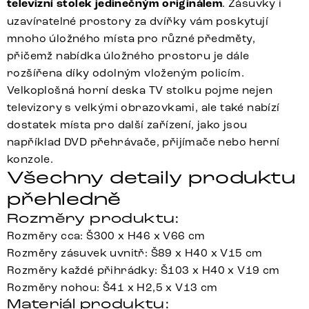
televizní stolek jedinečným originálem
. Zásuvky i
uzavíratelné prostory za dvířky vám poskytují
mnoho úložného místa pro různé předměty,
přičemž nabídka úložného prostoru je dále
rozšířena díky odolným vloženým policím.
Velkoplošná horní deska TV stolku pojme nejen
televizory s velkými obrazovkami, ale také nabízí
dostatek místa pro další zařízení, jako jsou
například DVD přehrávače, přijímače nebo herní
konzole.
Všechny detaily produktu
přehledně
Rozměry produktu:
Rozměry cca: Š300 x H46 x V66 cm
Rozměry zásuvek uvnitř: Š89 x H40 x V15 cm
Rozměry každé přihrádky: Š103 x H40 x V19 cm
Rozměry nohou: Š41 x H2,5 x V13 cm
Materiál produktu: