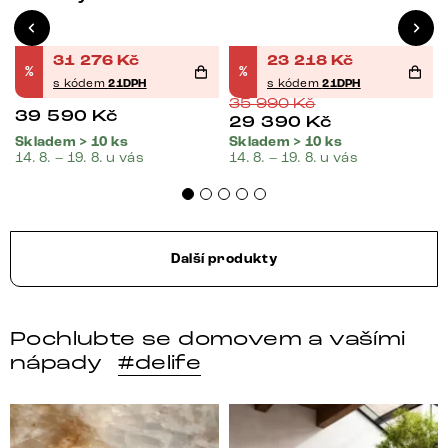
31 276
Kč
23 218
Kč
%
%
s kódem
21DPH
s kódem
21DPH
35 990
Kč
39 590
Kč
29 390
Kč
Skladem > 10 ks
Skladem > 10 ks
14. 8. – 19. 8. u vás
14. 8. – 19. 8. u vás
Další produkty
Pochlubte se domovem a vašími
nápady
#delife
DELIFE – Nábytek, který promění dům v domov. Domo
Místo, kam se budeš těšit 