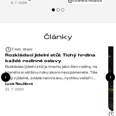
Ověřená recenze
8. 7. 2026
Doporučuji produkty Delife všem.“
Články
7 min. čtení
Rozkládací jídelní stůl: Tichý hrdina
každé rodinné oslavy
Rozkládací jídelní stůl je trochu jako člen rodiny, na
kterého si většinu roku skoro nevzpomenete. Tiše
stojí v jídelně, zvládá ranní kávu, rychlou večeři i
hromadu dopisů, které je potřeba „někdy vyřídit“. Pak
Lucie Neužilová
ale přijdou Vánoce, narozeniny nebo zpráva: „Stavíme
31. 7. 2026
se jen na chvilku. Bude nás osm.“ A v tu chvíli přichází
jeho chvíle. Z [&hellip;]