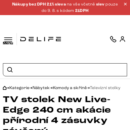
Nákupy bez DPH 21% sleva
na vše včetně
slev
pouze
do 9. 8. s kódem
21DPH
Menu
Kategorie
Nábytek
Komody a skříně
Televizní stolky
TV stolek New Live-
Edge 240 cm akácie
přírodní 4 zásuvky