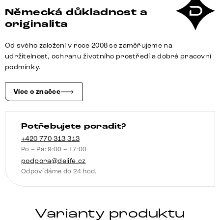
Live-
Německá důkladnost a
Edge
originalita
240
cm
Od svého založení v roce 2008 se zaměřujeme na
akácie
udržitelnost, ochranu životního prostředí a dobré pracovní
přírodní
podmínky.
4
zásuvky
Více o značce
závěsný
množství
Potřebujete poradit?
+420 770 313 313
Po – Pá: 9:00 – 17:00
podpora@delife.cz
Odpovídáme do 24 hod.
Varianty produktu