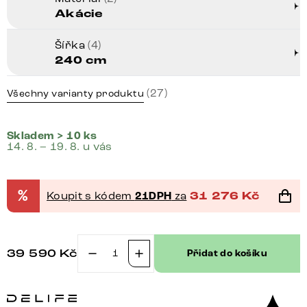
Akácie
Šířka
(4)
240 cm
(27)
Všechny varianty produktu
Skladem > 10 ks
14. 8. – 19. 8. u vás
%
Koupit s kódem
21DPH
za
31 276
Kč
39 590
Kč
Přidat do košíku
TV
stolek
New