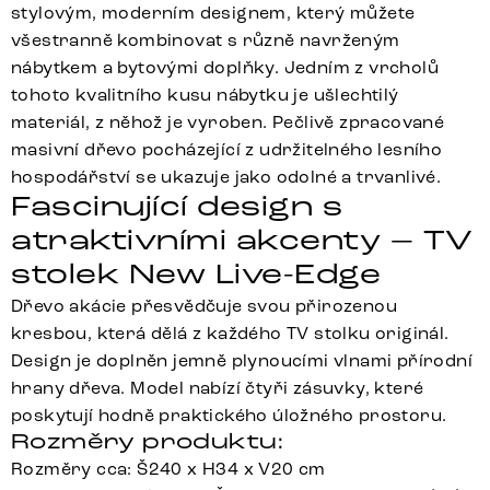
stylovým, moderním designem, který můžete
všestranně kombinovat s různě navrženým
nábytkem a bytovými doplňky. Jedním z vrcholů
tohoto kvalitního kusu nábytku je ušlechtilý
materiál, z něhož je vyroben. Pečlivě zpracované
masivní dřevo pocházející z udržitelného lesního
hospodářství se ukazuje jako odolné a trvanlivé.
Fascinující design s
atraktivními akcenty – TV
stolek New Live-Edge
Dřevo akácie přesvědčuje svou přirozenou
kresbou, která dělá z každého TV stolku originál.
Design je doplněn jemně plynoucími vlnami přírodní
hrany dřeva. Model nabízí čtyři zásuvky, které
poskytují hodně praktického úložného prostoru.
Rozměry produktu:
Rozměry cca: Š240 x H34 x V20 cm