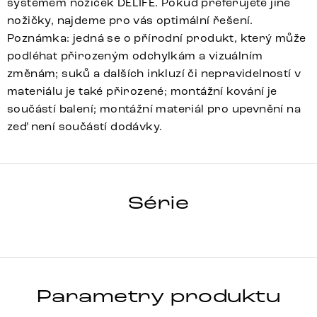
systémem nožiček DELIFE. Pokud preferujete jiné
nožičky, najdeme pro vás optimální řešení.
Poznámka: jedná se o přírodní produkt, který může
podléhat přirozeným odchylkám a vizuálním
změnám; suků a dalších inkluzí či nepravidelností v
materiálu je také přirozené; montážní kování je
součástí balení; montážní materiál pro upevnění na
zeď není součástí dodávky.
NEW LIVE-
EDGE
Série
Detail celé série
Parametry produktu