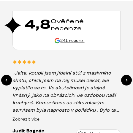
4,8
Ověřené
recenze
241 recenzí
„Jalta, koupil jsem jídelní stůl z masivního
„O
akátu, chvíli jsem na něj musel čekat, ale
in
vyplatilo se to. Ve skutečnosti je stejně
zá
krásný, jako na obrázcích. Je ozdobou naší
ef
kuchyně. Komunikace se zákaznickým
Es
servisem byla naprosto v pořádku . Bylo tam
16.
drobné poškození u nohy stolu, které mohlo
Zobrazit více
vzniknout při přepravě, ale s pomocí pana
Judit Bognár
Vincze mi velmi korektně vyšli vstříc.