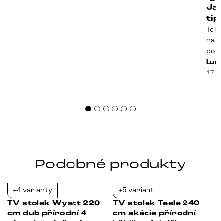
Ja
ti
Tele
na k
poko
prak
Luci
souč
17. 
nest
sprá
uspo
Podobné produkty
+4 varianty
+5 variant
-37%
-21%
5
TV stolek Wyatt 220
TV stolek Teele 240
cm dub přírodní 4
cm akácie přírodní