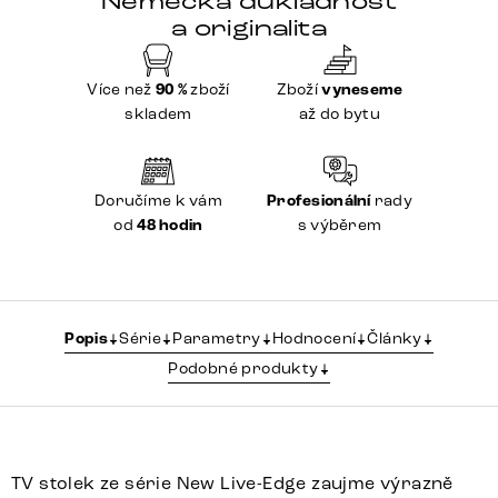
Německá důkladnost
a originalita
Více než
90 %
zboží
Zboží
vyneseme
skladem
až do bytu
Doručíme k vám
Profesionální
rady
od
48 hodin
s výběrem
Popis
Série
Parametry
Hodnocení
Články
Podobné produkty
TV stolek ze série New Live-Edge zaujme výrazně