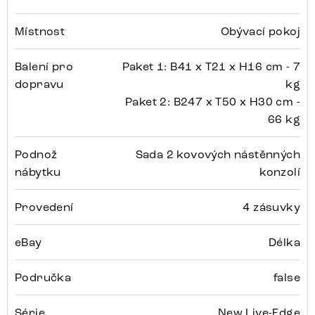
Místnost
Obývací pokoj
Balení pro
Paket 1: B41 x T21 x H16 cm - 7
dopravu
kg
Paket 2: B247 x T50 x H30 cm -
66 kg
Podnož
Sada 2 kovových nástěnných
nábytku
konzolí
Provedení
4 zásuvky
eBay
Délka
Područka
false
Série
New Live-Edge