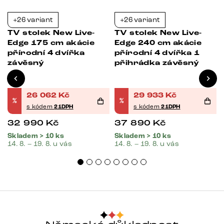
+26 variant
+26 variant
-21%
-21%
TV stolek New Live-
TV stolek New Live-
Edge 175 cm akácie
Edge 240 cm akácie
přírodní 4 dvířka
přírodní 4 dvířka 1
závěsný
přihrádka závěsný
26 062
Kč
29 933
Kč
%
%
s kódem
21DPH
s kódem
21DPH
32 990
Kč
37 890
Kč
Skladem > 10 ks
Skladem > 10 ks
14. 8. – 19. 8. u vás
14. 8. – 19. 8. u vás