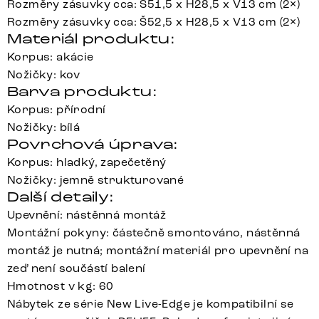
Rozměry zásuvky cca: Š51,5 x H28,5 x V13 cm (2×)
Rozměry zásuvky cca: Š52,5 x H28,5 x V13 cm (2×)
Materiál produktu:
Korpus: akácie
Nožičky: kov
Barva produktu:
Korpus: přírodní
Nožičky: bílá
Povrchová úprava:
Korpus: hladký, zapečetěný
Nožičky: jemně strukturované
Další detaily:
Upevnění: nástěnná montáž
Montážní pokyny: částečně smontováno, nástěnná
montáž je nutná; montážní materiál pro upevnění na
zeď není součástí balení
Hmotnost v kg: 60
Nábytek ze série New Live-Edge je kompatibilní se