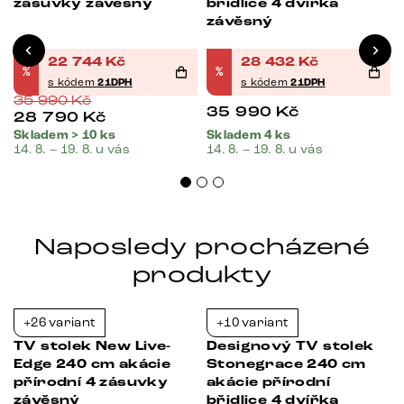
zásuvky závěsný
břidlice 4 dvířka
závěsný
22 744
Kč
28 432
Kč
%
%
s kódem
21DPH
s kódem
21DPH
35 990
Kč
35 990
Kč
28 790
Kč
Skladem > 10 ks
Skladem 4 ks
14. 8. – 19. 8. u vás
14. 8. – 19. 8. u vás
Naposledy procházené
produkty
+26 variant
+10 variant
-21%
-35%
TV stolek New Live-
Designový TV stolek
Edge 240 cm akácie
Stonegrace 240 cm
přírodní 4 zásuvky
akácie přírodní
l
závěsný
břidlice 4 dvířka