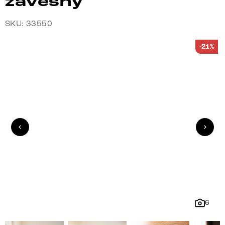
závěsný
SKU: 33550
-21%
6