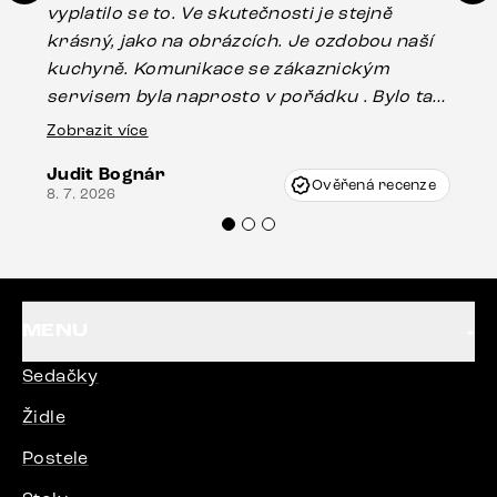
vyplatilo se to. Ve skutečnosti je stejně
zá
krásný, jako na obrázcích. Je ozdobou naší
ef
kuchyně. Komunikace se zákaznickým
Es
servisem byla naprosto v pořádku . Bylo tam
16.
drobné poškození u nohy stolu, které mohlo
Zobrazit více
vzniknout při přepravě, ale s pomocí pana
Judit Bognár
Vincze mi velmi korektně vyšli vstříc.
Ověřená recenze
8. 7. 2026
Doporučuji produkty Delife všem.“
MENU
Sedačky
Židle
Postele