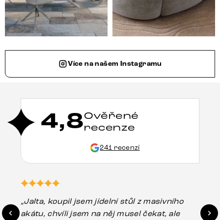
Více na našem Instagramu
4,8
Ověřené
recenze
241 recenzí
„Jalta, koupil jsem jídelní stůl z masivního
„O
akátu, chvíli jsem na něj musel čekat, ale
in