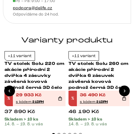
Po – Pá: 9:00 – 17:00
3D
podpora@delife.cz
přední
Odpovídáme do 24 hod.
panel
množství
Varianty produktu
+11 variant
+11 variant
-21%
-21%
m
TV stolek Solu 220 cm
TV stolek Solu 260 cm
akácie přírodní 2
akácie přírodní 2
dvířka 4 zásuvky
dvířka 6 zásuvek
závěsná kovová
závěsná kovová
podnož černá 3D čelo
podnož černá 3D čelo
29 933
Kč
36 490
Kč
%
%
s kódem
21DPH
s kódem
21DPH
37 890
Kč
46 190
Kč
Skladem > 10 ks
Skladem > 10 ks
14. 8. – 19. 8. u vás
14. 8. – 19. 8. u vás