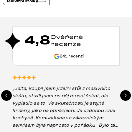
Televizní stolky
4,8
Ověřené
recenze
241 recenzí
„Jalta, koupil jsem jídelní stůl z masivního
„O
akátu, chvíli jsem na něj musel čekat, ale
in
vyplatilo se to. Ve skutečnosti je stejně
zá
krásný, jako na obrázcích. Je ozdobou naší
ef
kuchyně. Komunikace se zákaznickým
Es
servisem byla naprosto v pořádku . Bylo tam
16.