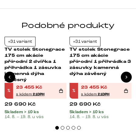
Podobné produkty
+31 variant
+31 variant
Bestseller
-21%
-21%
m
TV stolek Stonegrace
TV stolek Stonegrace
175 cm akácie
175 cm akácie
přírodní 2 dvířka 1
přírodní 1 přihrádka 3
přihrádka 1 zásuvka
zásuvky kamenná
kamenná dýha
dýha závěsný
závěsný
23 455
Kč
23 455
Kč
%
%
s kódem
21DPH
s kódem
21DPH
29 690
Kč
29 690
Kč
Skladem > 10 ks
Skladem > 10 ks
14. 8. – 19. 8. u vás
14. 8. – 19. 8. u vás