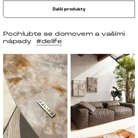
Další produkty
Pochlubte se domovem a vašími
nápady
#delife
DELIFE – Nábytek, který promění dům v domov. Domo
Místo, kam se budeš těšit 