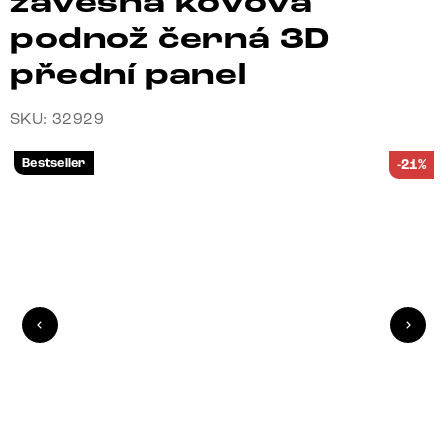
závěsná kovová
podnož černá 3D
přední panel
SKU: 32929
Bestseller
-21%