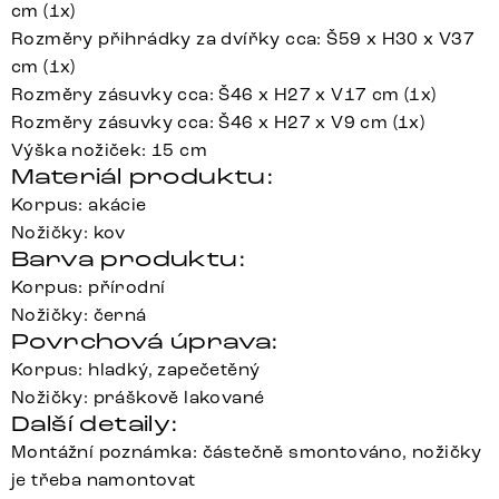
cm (1x)
Rozměry přihrádky za dvířky cca: Š59 x H30 x V37
cm (1x)
Rozměry zásuvky cca: Š46 x H27 x V17 cm (1x)
Rozměry zásuvky cca: Š46 x H27 x V9 cm (1x)
Výška nožiček: 15 cm
Materiál produktu:
Korpus: akácie
Nožičky: kov
Barva produktu:
Korpus: přírodní
Nožičky: černá
Povrchová úprava:
Korpus: hladký, zapečetěný
Nožičky: práškově lakované
Další detaily:
Montážní poznámka: částečně smontováno, nožičky
je třeba namontovat