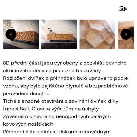
8
3D přední části jsou vyrobeny z obzvlášť pevného
akáciového dřeva a precizně frézovány
Rozložení dvířek a přihrádek bylo upraveno podle
vzoru, aby bylo zajištěno plynulé a bezproblémové
provedení designu
Tiché a snadné otevírání a zavírání dvířek díky
funkci Soft-Close a výřezům na úchyty
Závěsné a krásné na nenápadných černých
kovových nožičkách
Přírodní čela z akácie získané odpovědným