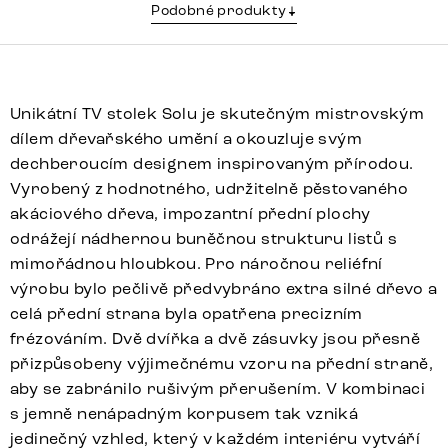
Podobné produkty
Unikátní TV stolek Solu je skutečným mistrovským
dílem dřevařského umění a okouzluje svým
dechberoucím designem inspirovaným přírodou.
Vyrobený z hodnotného, udržitelně pěstovaného
akáciového dřeva, impozantní přední plochy
odrážejí nádhernou buněčnou strukturu listů s
mimořádnou hloubkou. Pro náročnou reliéfní
výrobu bylo pečlivě předvybráno extra silné dřevo a
celá přední strana byla opatřena precizním
frézováním. Dvě dvířka a dvě zásuvky jsou přesně
přizpůsobeny výjimečnému vzoru na přední straně,
aby se zabránilo rušivým přerušením. V kombinaci
s jemně nenápadným korpusem tak vzniká
jedinečný vzhled, který v každém interiéru vytváří