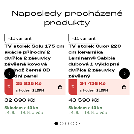
Naposledy procházené
produkty
+11 variant
+15 variant
Bestseller
-21%
-21%
TV stolek Solu 175 cm
TV stolek Cuor 220
akácie přírodní 2
cm keramika
dvířka 2 zásuvky
Laminam® Sabbia
závěsná kovová
dubová 1 výklopná
podnož černá 3D
dvířka 2 zásuvky
přední panel
závěsný
25 825
Kč
34 436
Kč
%
%
s kódem
21DPH
s kódem
21DPH
32 690
Kč
43 590
Kč
Skladem > 10 ks
Skladem > 10 ks
14. 8. – 19. 8. u vás
14. 8. – 19. 8. u vás