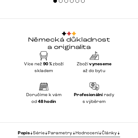
Německá důkladnost
a originalita
Více než
90 %
zboží
Zboží
vyneseme
skladem
až do bytu
Doručíme k vám
Profesionální
rady
od
48 hodin
s výběrem
Popis
Série
Parametry
Hodnocení
Články