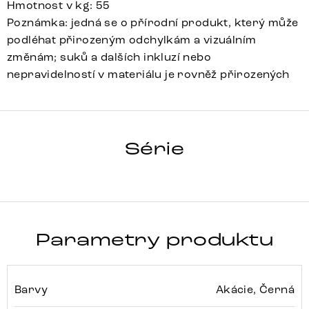
Hmotnost v kg: 55
Poznámka: jedná se o přírodní produkt, který může
podléhat přirozeným odchylkám a vizuálním
změnám; suků a dalších inkluzí nebo
nepravidelností v materiálu je rovněž přirozených
SOLU
Série
Detail celé série
Parametry produktu
Barvy
Akácie, Černá