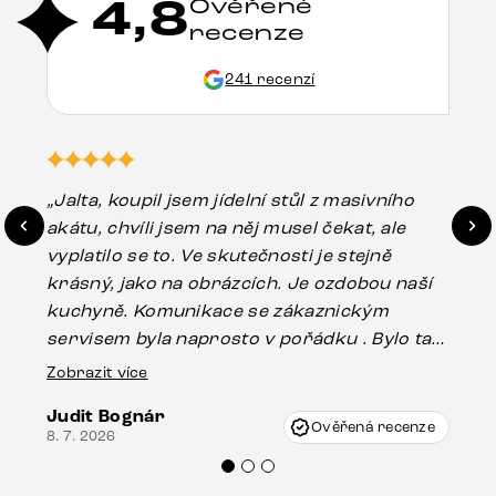
4,8
Ověřené
recenze
241 recenzí
„Jalta, koupil jsem jídelní stůl z masivního
„O
akátu, chvíli jsem na něj musel čekat, ale
in
vyplatilo se to. Ve skutečnosti je stejně
zá
krásný, jako na obrázcích. Je ozdobou naší
ef
kuchyně. Komunikace se zákaznickým
Es
servisem byla naprosto v pořádku . Bylo tam
16.
drobné poškození u nohy stolu, které mohlo
Zobrazit více
vzniknout při přepravě, ale s pomocí pana
Judit Bognár
Vincze mi velmi korektně vyšli vstříc.
Ověřená recenze
8. 7. 2026
Doporučuji produkty Delife všem.“