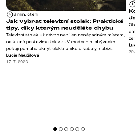
Kd
6 min. čtení
Ja
Jak vybrat televizní stolek: Praktické
Obý
tipy, díky kterým neuděláte chybu
dáte
Televizní stolek už dávno není jen nenápadným místem,
že t
na které postavíme televizi. V moderním obývacím
seda
Luci
pokoji pomáhá ukrýt elektroniku a kabely, nabízí
slou
29. 
praktický úložný prostor a často se stává výraznou
Lucie Neužilová
rty 
součástí celého interiéru. Při jeho výběru proto
17. 7. 2026
Dobr
nestačí sledovat pouze design. Důležitou roli hraje také
správná velikost, výška, způsob umístění, vnitřní
uspořádání i materiál. Jak [&hellip;]