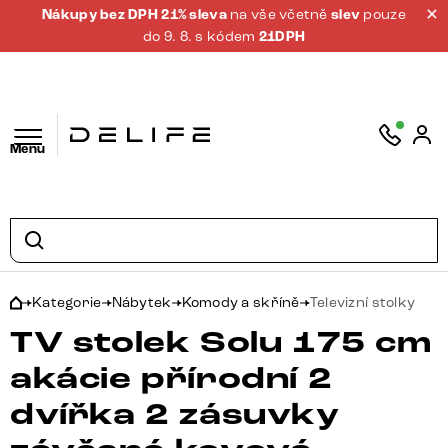
Nákupy bez DPH 21% sleva
na vše včetně
slev
pouze
do 9. 8. s kódem
21DPH
Menu
Kategorie
Nábytek
Komody a skříně
Televizní stolky
TV stolek Solu 175 cm
akácie přírodní 2
dvířka 2 zásuvky