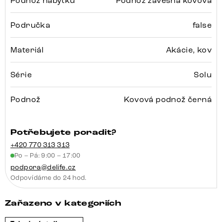
Podnož nábytku
Podnož závěsná kovová
Područka
false
Materiál
Akácie, kov
Série
Solu
Podnož
Kovová podnož černá
Potřebujete poradit?
+420 770 313 313
Po – Pá: 9:00 – 17:00
podpora@delife.cz
Odpovídáme do 24 hod.
Zařazeno v kategoriích