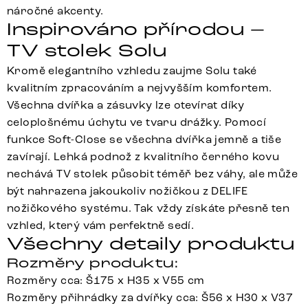
náročné akcenty.
Inspirováno přírodou –
TV stolek Solu
Kromě elegantního vzhledu zaujme Solu také
kvalitním zpracováním a nejvyšším komfortem.
Všechna dvířka a zásuvky lze otevírat díky
celoplošnému úchytu ve tvaru drážky. Pomocí
funkce Soft-Close se všechna dvířka jemně a tiše
zavírají. Lehká podnož z kvalitního černého kovu
nechává TV stolek působit téměř bez váhy, ale může
být nahrazena jakoukoliv nožičkou z DELIFE
nožičkového systému. Tak vždy získáte přesně ten
vzhled, který vám perfektně sedí.
Všechny detaily produktu
Rozměry produktu:
Rozměry cca: Š175 x H35 x V55 cm
Rozměry přihrádky za dvířky cca: Š56 x H30 x V37