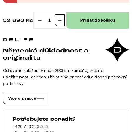
32 690
Kč
Přidat do košíku
TV
stolek
Solu
175
Německá důkladnost a
cm
originalita
akácie
přírodní
Od svého založení v roce 2008 se zaměřujeme na
2
udržitelnost, ochranu životního prostředí a dobré pracovní
dvířka
podmínky.
2
zásuvky
Více o značce
závěsná
kovová
Potřebujete poradit?
podnož
černá
+420 770 313 313