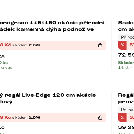
onegrace 115×150 akácie přírodní
Sada
-35%
rádek kamenná dýha podnož ve
cm ak
Příro
18
Kč
%
5
s kódem
21DPH
72 5
Kč
0 ks
Skladem
. u vás
14. 8. –
 regál Live-Edge 120 cm akácie
Regál
-21%
 levý
prav
Příro
39
Kč
%
3
s kódem
21DPH
Kč
39 2