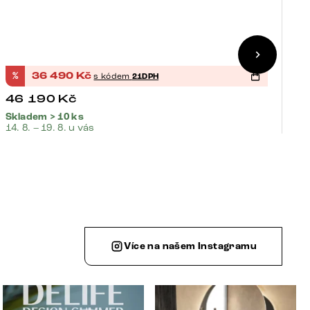
%
36 490
Kč
%
s kódem
21DPH
3
46 190
Kč
2
Skladem > 10 ks
Sk
14. 8. – 19. 8. u vás
14.
Více na našem Instagramu
ístem k sezení. Některé s
Léto je v plném proudu ☀️ Zároveň pro vás připravu
✨ Když se příroda spojí s