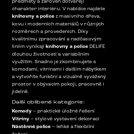
předměty a zároveň dotvářejí
charakter interiéru. V nabídce najdete
knihovny a police
z masivního dřeva,
kovu i moderních materiálů v různých
rozměrech a provedeních. Díky
kvalitnímu zpracování a nadčasovým
liniím vynikají
knihovny a police
DELIFE
dlouhou životností a variabilním
využitím. Snadno je zkombinujete s
komodami, vitrínami i dalším nábytkem
a vytvoříte funkční a vizuálně vyvážený
prostor v obývacím pokoji, pracovně i
jídelně.
Další oblíbené kategorie:
Komody
– praktické úložné řešení
Vitríny
– stylové vystavení dekorací
Nástěnné police
– lehké a flexibilní