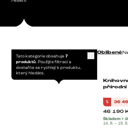
řešení
Oblíbené
Ne
Tato kategorie obsahuje
7
produktů
. Použijte filtraci a
dostaňte se rychleji k produktu,
který hledáte.
Knihovn
Bestseller
přírodní
%
36 4
46 190
Skladem > 1
14. 8. – 19. 8