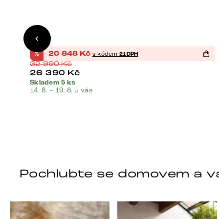
Kov
%
20 848
Kč
s kódem
21DPH
32 990
Kč
26 390
Kč
Skladem 5 ks
14. 8. – 19. 8. u vás
Pochlubte se domovem a v
DELIFE – Nábytek, který promění dům v domov. Dom
Místo, kam se budeš těši