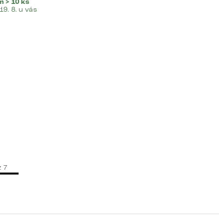
 > 10 ks
 19. 8. u vás
z
7