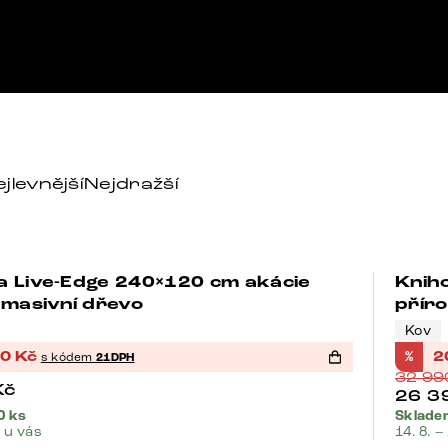
jlevnější
Nejdražší
a Live-Edge 240×120 cm akácie
Knih
-21%
 masivní dřevo
příro
Kov
90
Kč
%
2
s kódem
21DPH
32 9
Kč
26 3
0 ks
Sklade
. u vás
14. 8. –