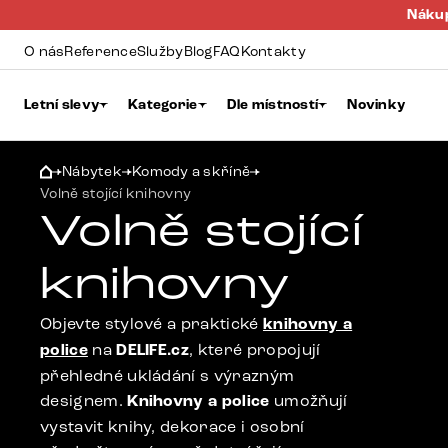
Nákup
O nás
Reference
Služby
Blog
FAQ
Kontakty
Letní slevy
Kategorie
Dle místností
Novinky
Nábytek
Komody a skříně
Volně stojící knihovny
Volně stojící
knihovny
Objevte stylové a praktické
knihovny a
police
na
DELIFE.cz
, které propojují
přehledné ukládání s výrazným
designem.
Knihovny a police
umožňují
vystavit knihy, dekorace i osobní