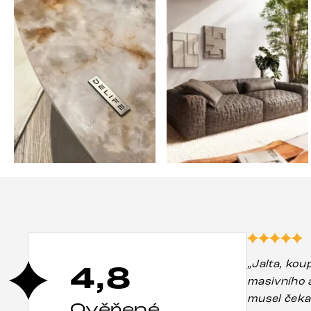
„Jalta, koup
4,8
masivního a
musel čekat,
Ověřené