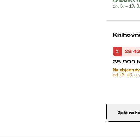
Skladem > 1
14. 8. – 19. 8
Knihovna
%
28 4
35 990
Na objedná
od 16. 10. u 
Zpět nah