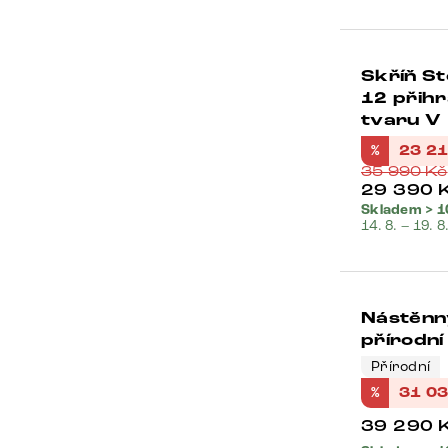
Skříň St
12 přih
tvaru V
%
23 2
35 990
Kč
29 390
Skladem > 1
14. 8. – 19. 8
Nástěnný
přírodní
Přírodní
%
31 0
39 290