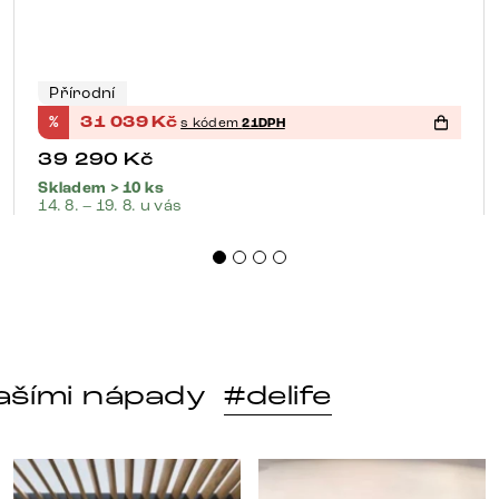
Přírodní
%
31 039
Kč
s kódem
21DPH
39 290
Kč
Skladem > 10 ks
14. 8. – 19. 8. u vás
ašími nápady
#delife
o
t po každém dni. 🤎 Modulár
Styl, odolnost a společné chvíle pod širým nebem.
Ne každá pohovka je jen m