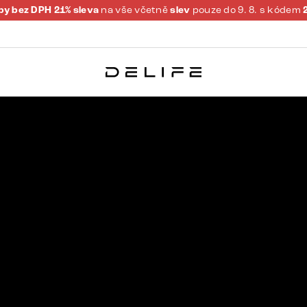
y bez DPH 21% sleva
na vše včetně
slev
pouze do 9. 8. s kódem