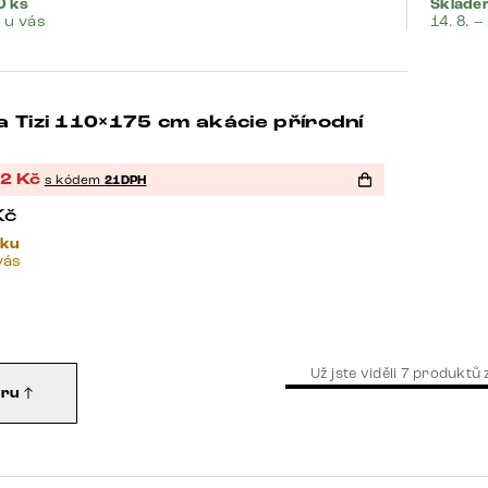
0 ks
Skladem
. u vás
14. 8. –
 Tizi 110×175 cm akácie přírodní
-21%
32
Kč
s kódem
21DPH
Kč
vku
vás
Už jste viděli
7
produktů 
oru