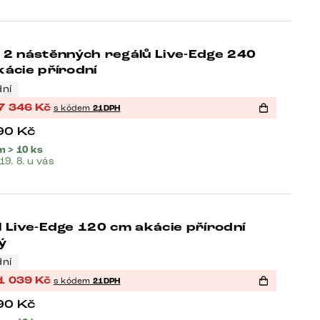
 2 nástěnných regálů Live-Edge 240
-21%
ácie přírodní
dní
7 346
Kč
s kódem
21DPH
90
Kč
 > 10 ks
 19. 8. u vás
 Live-Edge 120 cm akácie přírodní
-21%
ý
dní
1 039
Kč
s kódem
21DPH
90
Kč