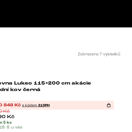
Zobrazeno 7 výsledků
ovna Lukeo 115×200 cm akácie
-37%
dní kov černá
0 848
Kč
s kódem
21DPH
90
Kč
90
Kč
m 5 ks
 19. 8. u vás