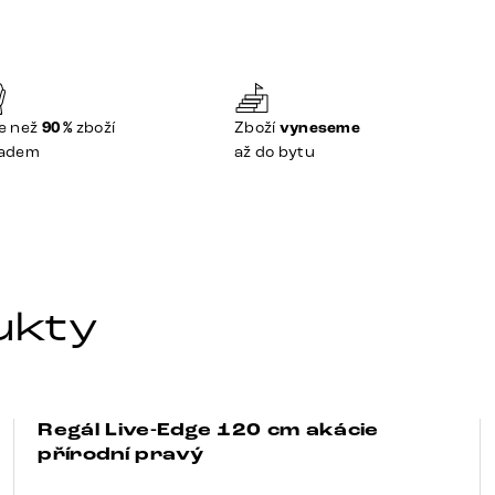
e než
90 %
zboží
Zboží
vyneseme
ladem
až do bytu
ukty
Regál Live-Edge 120 cm akácie
-21%
přírodní pravý