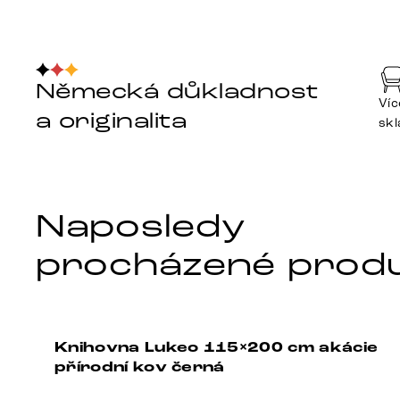
Německá důkladnost
Víc
a originalita
sk
Naposledy
procházené prod
Knihovna Lukeo 115×200 cm akácie
1%
-37%
přírodní kov černá
vá