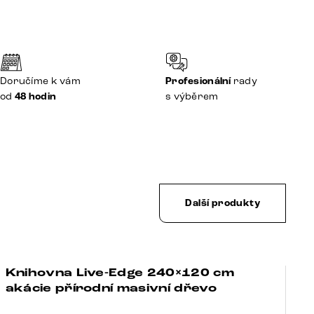
Doručíme k vám
Profesionální
rady
od
48 hodin
s výběrem
Další produkty
Knihovna Live-Edge 240×120 cm
S
Bestseller
-21%
akácie přírodní masivní dřevo
p
d