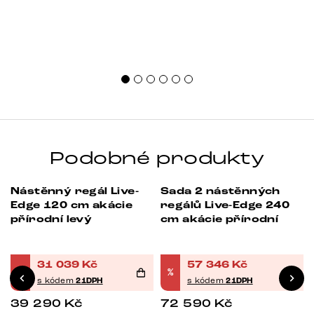
Podobné produkty
Nástěnný regál Live-
Sada 2 nástěnných
-21%
-21%
Edge 120 cm akácie
regálů Live-Edge 240
přírodní levý
cm akácie přírodní
ž
31 039
Kč
57 346
Kč
%
%
s kódem
21DPH
s kódem
21DPH
39 290
Kč
72 590
Kč