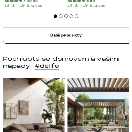
Skladem > 10 ks
Skladem 5 ks
14. 8. – 19. 8. u vás
14. 8. – 19. 8. u vás
Další produkty
Pochlubte se domovem a vašími
nápady
#delife
Místo, kam se budeš těšit po každém dni. 🤎 Modulár
Styl, odolnost a společné 