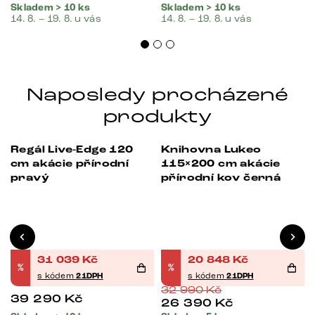
Skladem > 10 ks
Skladem > 10 ks
14. 8. – 19. 8. u vás
14. 8. – 19. 8. u vás
Naposledy procházené
produkty
Regál Live-Edge 120
Knihovna Lukeo
-21%
-37%
cm akácie přírodní
115×200 cm akácie
pravý
přírodní kov černá
31 039
Kč
20 848
Kč
%
%
s kódem
21DPH
s kódem
21DPH
32 990
Kč
39 290
Kč
26 390
Kč