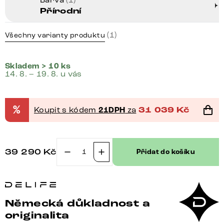
Přírodní
(1)
Všechny varianty produktu
Skladem > 10 ks
14. 8. – 19. 8. u vás
%
Koupit s kódem
21DPH
za
31 039
Kč
39 290
Kč
Přidat do košíku
Regál
Live-
Edge
120
Německá důkladnost a
cm
originalita
akácie