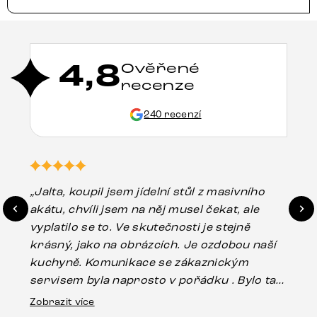
4,8
Ověřené
recenze
240 recenzí
„Jalta, koupil jsem jídelní stůl z masivního
„O
akátu, chvíli jsem na něj musel čekat, ale
in
vyplatilo se to. Ve skutečnosti je stejně
zá
krásný, jako na obrázcích. Je ozdobou naší
ef
kuchyně. Komunikace se zákaznickým
Es
servisem byla naprosto v pořádku . Bylo tam
16.
drobné poškození u nohy stolu, které mohlo
Zobrazit více
vzniknout při přepravě, ale s pomocí pana