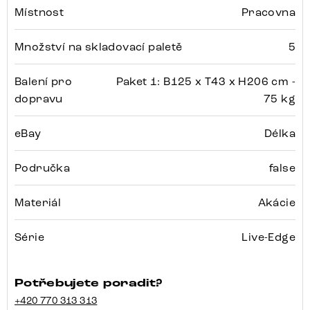
Místnost
Pracovna
Množství na skladovací paletě
5
Balení pro
Paket 1: B125 x T43 x H206 cm -
dopravu
75 kg
eBay
Délka
Područka
false
Materiál
Akácie
Série
Live-Edge
Potřebujete poradit?
+420 770 313 313