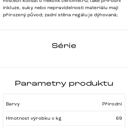
místech kolísat o několik centimetrů; také přírodní
inkluze, suky nebo nepravidelnosti materiálu mají
přirozený původ; zadní stěna regálu je dýhovaná;
LIVE EDGE
Série
Detail celé série
Parametry produktu
Barvy
Přírodní
Hmotnost výrobku v kg
69