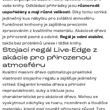
vaše knihy. Odkládací přihrádky jsou
různorodě
uspořádány a mají různé velikosti
. Díky tomu vzniká
jedinečný kus nábytku pro zvláštní atmosféru.
Funkčnost knihovny je zajištěna precizním
zpracováním z kvalitního materiálu. Akáciové dřevo
je přirozeně pevné a odolné.
Regál je velmi stabilní
,
takže bez problémů unese i těžké knihy.
Stojací regál Live-Edge z
akácie pro přirozenou
atmosféru
Kvalitní masivní dřevo optimalizuje praktické
vlastnosti stojacího regálu a zajišťuje jedinečný
vzhled. Elegantní kresba dřeva a přírodní
nepravidelnosti, suky a inkluze jsou
charakteristické pro akáciové dřevo. Mohou se
vyskytnout odchylky ve tvaru, rozměrech a tloušťce
materiálu, které mají rovněž přirozený původ. Tyto