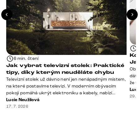
Kd
6 min. čtení
Ja
Jak vybrat televizní stolek: Praktické
Obý
tipy, díky kterým neuděláte chybu
dáte
Televizní stolek už dávno není jen nenápadným místem,
že t
na které postavíme televizi. V moderním obývacím
seda
Luci
pokoji pomáhá ukrýt elektroniku a kabely, nabízí
slou
29. 
praktický úložný prostor a často se stává výraznou
Lucie Neužilová
rty 
součástí celého interiéru. Při jeho výběru proto
17. 7. 2026
Dobr
nestačí sledovat pouze design. Důležitou roli hraje také
správná velikost, výška, způsob umístění, vnitřní
uspořádání i materiál. Jak [&hellip;]