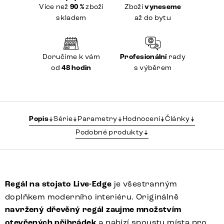
Více než
90 %
zboží
Zboží
vyneseme
skladem
až do bytu
Doručíme k vám
Profesionální
rady
od
48 hodin
s výběrem
Popis
Série
Parametry
Hodnocení
Články
Podobné produkty
Regál na stojato Live-Edge
je všestranným
doplňkem moderního interiéru. Originálně
navržený dřevěný regál zaujme množstvím
otevřených přihrádek
a nabízí spoustu místa pro