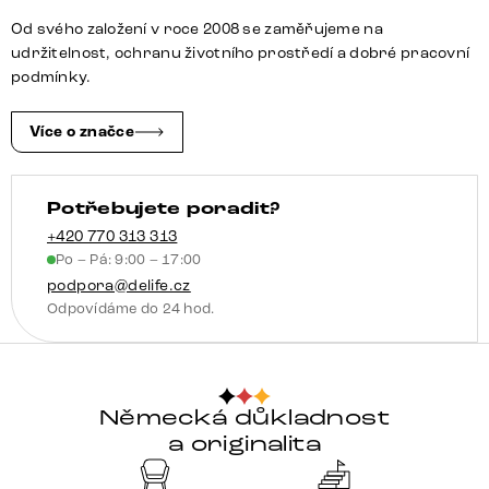
přírodní
Od svého založení v roce 2008 se zaměřujeme na
pravý
udržitelnost, ochranu životního prostředí a dobré pracovní
množství
podmínky.
Více o značce
Potřebujete poradit?
+420 770 313 313
Po – Pá: 9:00 – 17:00
podpora@delife.cz
Odpovídáme do 24 hod.
Německá důkladnost
a originalita