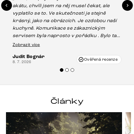
akátu, chvíli jsem na něj musel čekat, ale
in
vyplatilo se to. Ve skutečnosti je stejně
zá
krásný, jako na obrázcích. Je ozdobou naší
ef
kuchyně. Komunikace se zákaznickým
Es
servisem byla naprosto v pořádku . Bylo tam
16.
drobné poškození u nohy stolu, které mohlo
Zobrazit více
vzniknout při přepravě, ale s pomocí pana
Judit Bognár
Vincze mi velmi korektně vyšli vstříc.
Ověřená recenze
8. 7. 2026
Doporučuji produkty Delife všem.“
Články