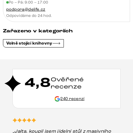
Po – Pá: 9:00 – 17:00
podpora@delife.cz
Odpovídáme do 24 hod.
Zařazeno v kategoriích
Volně stojící knihovny
4,8
Ověřené
recenze
240 recenzí
„Jalta, koupil jsem jídelní stůl z masivního
„O