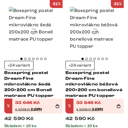
-21%
-21%
+24 variant
+24 variant
Boxspring postel
Boxspring postel
Dream-Fine
Dream-Fine
mikrovlákno šedá
mikrovlákno béžová
200×200 cm Bonell
200×200 cm bonellová
matrace PU topper
matrace PU topper
33 646
Kč
33 646
Kč
%
%
s kódem
21DPH
s kódem
21DPH
42 590
Kč
42 590
Kč
Skladem > 10 ks
Skladem > 10 ks