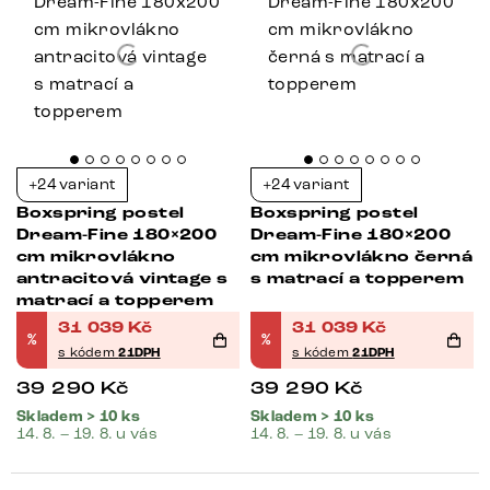
+24 variant
+24 variant
Boxspring postel
Boxspring postel
Dream-Fine 180×200
Dream-Fine 180×200
cm mikrovlákno
cm mikrovlákno černá
antracitová vintage s
s matrací a topperem
matrací a topperem
31 039
Kč
31 039
Kč
%
%
s kódem
21DPH
s kódem
21DPH
39 290
Kč
39 290
Kč
Skladem > 10 ks
Skladem > 10 ks
14. 8. – 19. 8. u vás
14. 8. – 19. 8. u vás