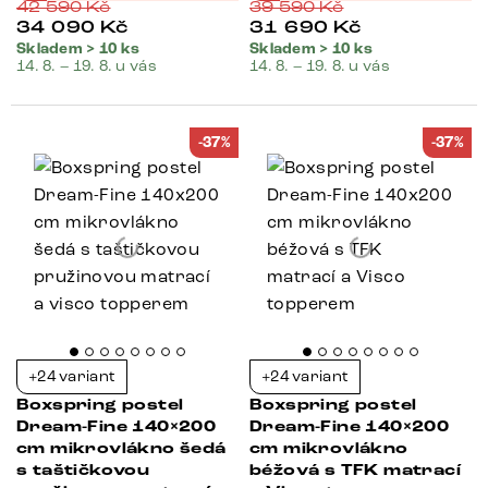
42 590
Kč
39 590
Kč
34 090
Kč
31 690
Kč
Skladem > 10 ks
Skladem > 10 ks
14. 8. – 19. 8. u vás
14. 8. – 19. 8. u vás
-37%
-37%
+24 variant
+24 variant
Boxspring postel
Boxspring postel
Dream-Fine 140×200
Dream-Fine 140×200
cm mikrovlákno šedá
cm mikrovlákno
s taštičkovou
béžová s TFK matrací