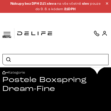
Nákupy bez DPH 21% sleva
na vše včetně
slev
pouze
do 9. 8. s kódem
21DPH
Menu
Kategorie
Postele Boxspring
Dream-Fine