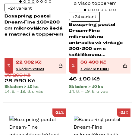
+24 variant
Boxspring postel
+24 variant
Dream-Fine 160×200
Boxspring postel
cm mikrovlákno šedá
Dream-Fine
s matrací a topperem
mikrovlákno
antracitová vintage
200×200 cm s
taštičkovou
pružinovou matrací a
22 902
Kč
36 490
Kč
%
%
visco topperem
s kódem
21DPH
s kódem
21DPH
36 290
Kč
46 190
Kč
28 990
Kč
Skladem > 10 ks
Skladem > 10 ks
14. 8. – 19. 8. u vás
14. 8. – 19. 8. u vás
-21%
-21%