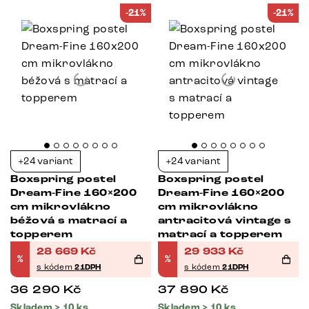
-21%
-21%
+24 variant
+24 variant
Boxspring postel
Boxspring postel
Dream-Fine 160×200
Dream-Fine 160×200
cm mikrovlákno
cm mikrovlákno
béžová s matrací a
antracitová vintage s
topperem
matrací a topperem
28 669
Kč
29 933
Kč
%
%
s kódem
21DPH
s kódem
21DPH
36 290
Kč
37 890
Kč
Skladem > 10 ks
Skladem > 10 ks