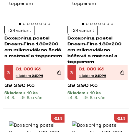
+24 variant
+24 variant
Boxspring postel
Boxspring postel
Dream-Fine 180×200
Dream-Fine 180×200
cm mikrovlákno šedá
cm mikrovlákno
s matrací a topperem
béžová s matrací a
topperem
31 039
Kč
31 039
Kč
%
%
s kódem
21DPH
s kódem
21DPH
39 290
Kč
39 290
Kč
Skladem > 10 ks
Skladem > 10 ks
14. 8. – 19. 8. u vás
14. 8. – 19. 8. u vás
-21%
-21%