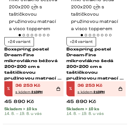
+24 variant
+24 variant
Boxspring postel
Boxspring postel
Dream-Fine
Dream-Fine
mikrovlákno béžová
mikrovlákno šedá
200×200 cm s
200×200 cm s
taštičkovou
taštičkovou
pružinovou matrací a
pružinovou matrací a
visco topperem
visco topperem
36 253
Kč
36 253
Kč
%
%
s kódem
21DPH
s kódem
21DPH
45 890
Kč
45 890
Kč
Skladem > 10 ks
Skladem > 10 ks
14. 8. – 19. 8. u vás
14. 8. – 19. 8. u vás