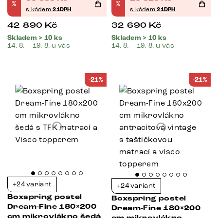
%
%
s kódem
21DPH
s kódem
21DPH
42 890
Kč
32 690
Kč
Skladem > 10 ks
Skladem > 10 ks
14. 8. – 19. 8. u vás
14. 8. – 19. 8. u vás
-21%
-21%
+24 variant
+24 variant
Boxspring postel
Boxspring postel
Dream-Fine 180×200
Dream-Fine 180×200
cm mikrovlákno šedá