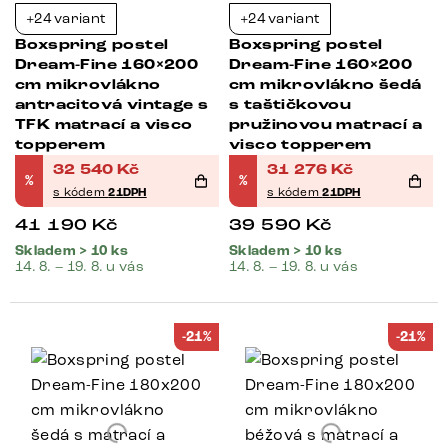
+24 variant
+24 variant
Boxspring postel
Boxspring postel
Dream-Fine 160×200
Dream-Fine 160×200
cm mikrovlákno
cm mikrovlákno šedá
antracitová vintage s
s taštičkovou
TFK matrací a visco
pružinovou matrací a
topperem
visco topperem
32 540
Kč
31 276
Kč
%
%
s kódem
21DPH
s kódem
21DPH
41 190
Kč
39 590
Kč
Skladem > 10 ks
Skladem > 10 ks
14. 8. – 19. 8. u vás
14. 8. – 19. 8. u vás
-21%
-21%