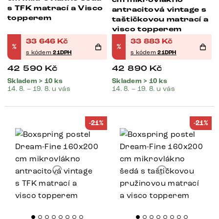
cm mikrovlákno
s TFK matrací a Visco
antracitová vintage s
topperem
taštičkovou matrací a
visco topperem
33 646
Kč
33 883
Kč
%
%
s kódem
21DPH
s kódem
21DPH
42 590
Kč
42 890
Kč
Skladem > 10 ks
Skladem > 10 ks
14. 8. – 19. 8. u vás
14. 8. – 19. 8. u vás
-21%
-21%