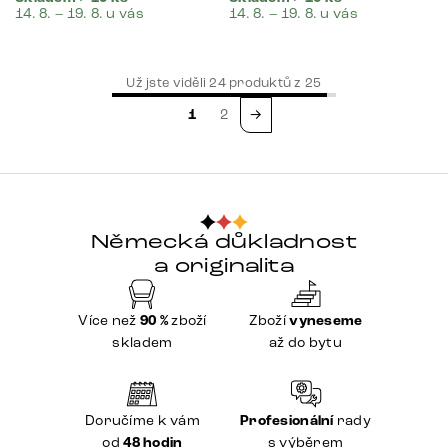
14. 8. – 19. 8. u vás
14. 8. – 19. 8. u vás
Už jste viděli
24
produktů z
25
1
2
→
Německá důkladnost
a originalita
Více než
90 %
zboží
Zboží
vyneseme
skladem
až do bytu
Doručíme k vám
Profesionální
rady
od
48 hodin
s výběrem