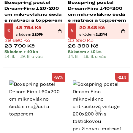
Boxspring postel
Boxspring postel
Dream-Fine 120×200
Dream-Fine 140×200
cm mikrovlákno šedá
cm mikrovlákno šedá
s matrací a topperem
s matrací a topperem
18 794
Kč
20 848
Kč
%
%
s kódem
21DPH
s kódem
21DPH
29 690
Kč
32 990
Kč
23 790
Kč
26 390
Kč
Skladem > 10 ks
Skladem > 10 ks
14. 8. – 19. 8. u vás
14. 8. – 19. 8. u vás
-37%
-21%