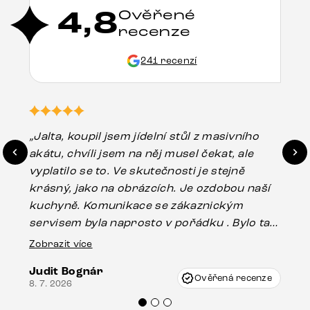
4,8
Ověřené
recenze
241 recenzí
„Jalta, koupil jsem jídelní stůl z masivního
„O
akátu, chvíli jsem na něj musel čekat, ale
in
vyplatilo se to. Ve skutečnosti je stejně
zá
krásný, jako na obrázcích. Je ozdobou naší
ef
kuchyně. Komunikace se zákaznickým
Es
servisem byla naprosto v pořádku . Bylo tam
16.
drobné poškození u nohy stolu, které mohlo
Zobrazit více
vzniknout při přepravě, ale s pomocí pana
Judit Bognár
Vincze mi velmi korektně vyšli vstříc.
Ověřená recenze
8. 7. 2026
Doporučuji produkty Delife všem.“