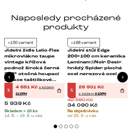
Naposledy procházené
produkty
+100 variant
+168 variant
-21%
-37%
Jídelní židle Lelio-Flex
Jídelní stůl Edge
mikrovlákno taupe
200×100 cm keramika
vintage křížová
Laminam®Noir Desir
podnož široká černá
hnědý Spider plochá
360° otočná houpací
ocel nerezová ocel
funkce taštičkové
pružiny
4 691
Kč
26 931
Kč
s kódem
%
%
21DPH
s kódem
21DPH
42 590
Kč
5 939
Kč
34 090
Kč
Skladem > 10 ks
Na objednávku
14. 8. – 19. 8. u vás
od 25. 9. u vás