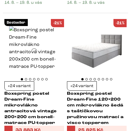
14. 8. – 19. 8. u vás
14. 8. – 19. 8. u vás
Bestseller
-21%
-21%
+24 variant
+24 variant
Boxspring postel
Boxspring postel
Dream-Fine
Dream-Fine 120×200
mikrovlákno
cm mikrovlákno šedá
antracitová vintage
s taštičkovou
200×200 cm bonell-
pružinovou matrací a
matrace PU-topper
visco topperem
33 883
Kč
25 825
Kč