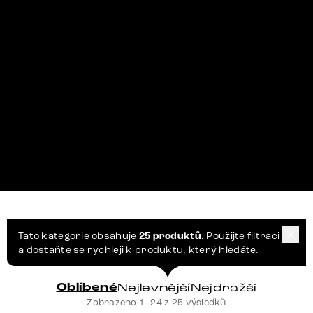
Tato kategorie obsahuje
25 produktů
. Použijte filtraci
a dostaňte se rychleji k produktu, který hledáte.
Oblíbené
Nejlevnější
Nejdražší
Zobrazeno 1–24 z 25 výsledků