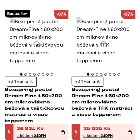
Bestseller
-37%
-37%
+24 variant
+24 variant
Boxspring postel
Boxspring postel
Dream-Fine 180×200
Dream-Fine 160×200
cm mikrovlákno
cm mikrovlákno
béžová s taštičkovou
béžová s TFK matrací
matrací a visco
a visco topperem
topperem
26 931
Kč
25 035
Kč
%
%
s kódem
21DPH
s kódem
21DPH