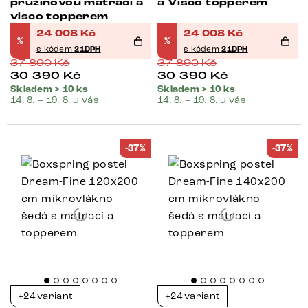
pružinovou matrací a
a Visco topperem
visco topperem
24 008
Kč
24 008
Kč
%
%
s kódem
21DPH
s kódem
21DPH
37 890
Kč
37 890
Kč
30 390
Kč
30 390
Kč
Skladem > 10 ks
Skladem > 10 ks
14. 8. – 19. 8. u vás
14. 8. – 19. 8. u vás
-37%
-37%
+24 variant
+24 variant