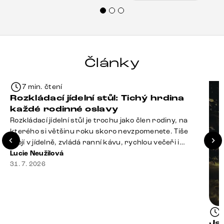
Doporučuji produkty Delife všem.“
Články
7 min. čtení
Rozkládací jídelní stůl: Tichý hrdina
každé rodinné oslavy
Rozkládací jídelní stůl je trochu jako člen rodiny, na
kterého si většinu roku skoro nevzpomenete. Tiše
stojí v jídelně, zvládá ranní kávu, rychlou večeři i
hromadu dopisů, které je potřeba „někdy vyřídit“. Pak
Lucie Neužilová
ale přijdou Vánoce, narozeniny nebo zpráva: „Stavíme
31. 7. 2026
se jen na chvilku. Bude nás osm.“ A v tu chvíli přichází
jeho chvíle. Z [&hellip;]
Ja