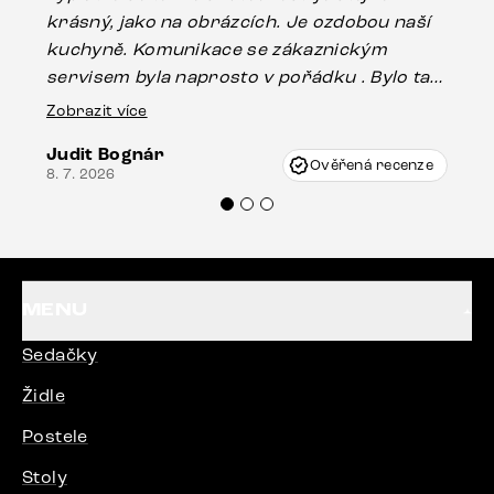
krásný, jako na obrázcích. Je ozdobou naší
ef
kuchyně. Komunikace se zákaznickým
Es
servisem byla naprosto v pořádku . Bylo tam
16.
drobné poškození u nohy stolu, které mohlo
Zobrazit více
vzniknout při přepravě, ale s pomocí pana
Judit Bognár
Vincze mi velmi korektně vyšli vstříc.
Ověřená recenze
8. 7. 2026
Doporučuji produkty Delife všem.“
MENU
Sedačky
Židle
Postele
Stoly