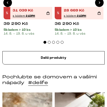
31 039
Kč
28 669
Kč
%
%
s kódem
21DPH
s kódem
21DPH
39 290
Kč
36 290
Kč
Skladem > 10 ks
Skladem > 10 ks
14. 8. – 19. 8. u vás
14. 8. – 19. 8. u vás
Další produkty
Pochlubte se domovem a vašími
nápady
#delife
DELIFE – Nábytek, který promění dům v domov. Domo
Místo, kam se budeš těšit 