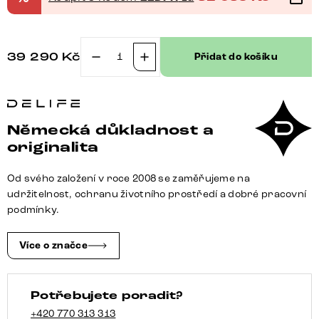
39 290
Kč
Přidat do košíku
Boxspring
postel
Dream-
Fine
Německá důkladnost a
180x200
originalita
cm
mikrovlákno
Od svého založení v roce 2008 se zaměřujeme na
šedá
udržitelnost, ochranu životního prostředí a dobré pracovní
s
podmínky.
matrací
a
Více o značce
topperem
množství
Potřebujete poradit?
+420 770 313 313