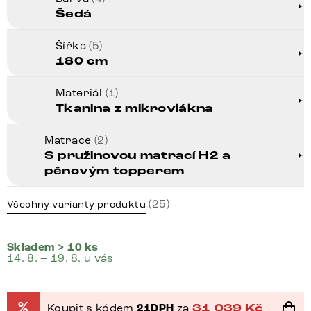
Šedá
Šířka
(5)
180 cm
Materiál
(1)
Tkanina z mikrovlákna
Matrace
(2)
S pružinovou matrací H2 a
pěnovým topperem
(25)
Všechny varianty produktu
Skladem > 10 ks
14. 8. – 19. 8. u vás
%
Koupit s kódem
21DPH
za
31 039
Kč