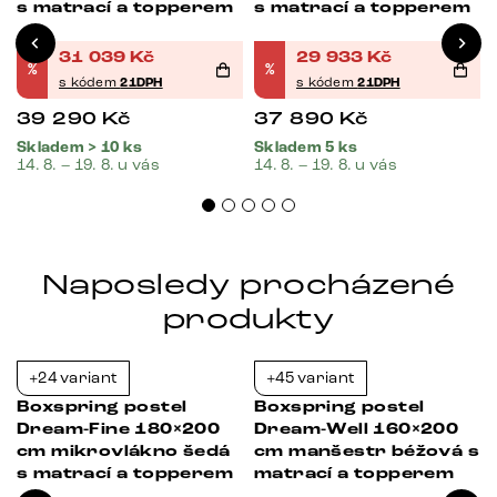
s matrací a topperem
s matrací a topperem
31 039
Kč
29 933
Kč
%
%
s kódem
21DPH
s kódem
21DPH
39 290
Kč
37 890
Kč
Skladem > 10 ks
Skladem 5 ks
14. 8. – 19. 8. u vás
14. 8. – 19. 8. u vás
Naposledy procházené
produkty
+24 variant
+45 variant
Bestseller
-21%
-21%
Boxspring postel
Boxspring postel
Dream-Fine 180×200
Dream-Well 160×200
cm mikrovlákno šedá
cm manšestr béžová s
s matrací a topperem
matrací a topperem