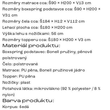
Rozměry matrace cca: Š90 × H200 × V13 cm
Rozměry boxspring podstavce cca: Š90 × H200 ×
V31 cm
Rozměry čela cca: Š184 × H12 × V112 cm
Lehací plocha cca: Š180 × H200 cm
Výška lehu s nožičkami: 56 cm
Rozměry topperu cca: Š180 × H200 × V3 cm
Materiál produktu:
Boxspring podstavec: Bonell pružiny, pěnově
polstrovaný
Čelo: polstrované
Matrace: PU pěna, Bonell pružinové jádro
Topper: PU pěna
Nožičky: plast
Potahová látka: mikrovlákno (92 % polyester / 8 %
nylon)
Barva produktu:
Korpus: šedá