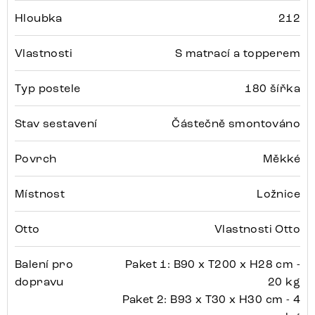
Hloubka
212
Vlastnosti
S matrací a topperem
Typ postele
180 šířka
Stav sestavení
Částečně smontováno
Povrch
Měkké
Místnost
Ložnice
Otto
Vlastnosti Otto
Balení pro
Paket 1: B90 x T200 x H28 cm -
dopravu
20 kg
Paket 2: B93 x T30 x H30 cm - 4