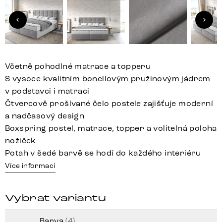
Včetně pohodlné matrace a topperu
S vysoce kvalitním bonellovým pružinovým jádrem
v podstavci i matraci
Čtvercově prošívané čelo postele zajišťuje moderní
a nadčasový design
Boxspring postel, matrace, topper a volitelná poloha
nožiček
Potah v šedé barvě se hodí do každého interiéru
Více informací
Vybrat variantu
Barva
(4)