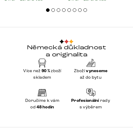
Německá důkladnost
a originalita
Více než
90 %
zboží
Zboží
vyneseme
skladem
až do bytu
Doručíme k vám
Profesionální
rady
od
48 hodin
s výběrem