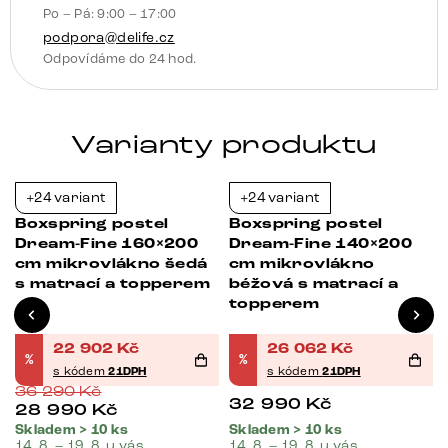
Po – Pá: 9:00 – 17:00
podpora@delife.cz
Odpovídáme do 24 hod.
Varianty produktu
+24 variant
+24 variant
-37%
-21%
Boxspring postel
Boxspring postel
Dream-Fine 160×200
Dream-Fine 140×200
cm mikrovlákno šedá
cm mikrovlákno
s matrací a topperem
béžová s matrací a
topperem
22 902
Kč
26 062
Kč
%
%
s kódem
21DPH
s kódem
21DPH
36 290
Kč
32 990
Kč
28 990
Kč
Skladem > 10 ks
Skladem > 10 ks
14. 8. – 19. 8. u vás
14. 8. – 19. 8. u vás