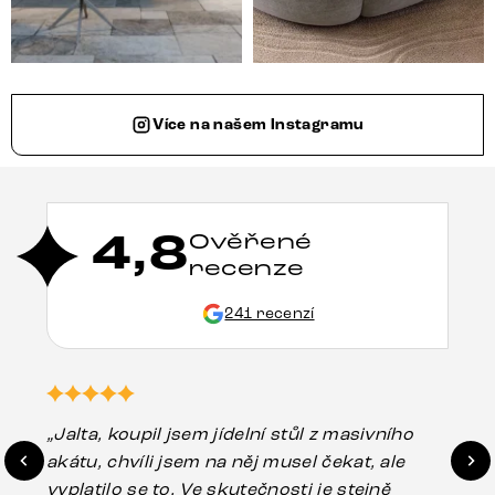
Více na našem Instagramu
4,8
Ověřené
recenze
241 recenzí
„Jalta, koupil jsem jídelní stůl z masivního
„O
akátu, chvíli jsem na něj musel čekat, ale
in
vyplatilo se to. Ve skutečnosti je stejně
zá