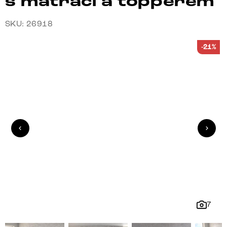
s matrací a topperem
SKU: 26918
-21%
7