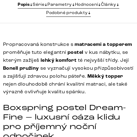
Popis
Série
Parametry
Hodnocení
Články
Podobné produkty
Propracovaná konstrukce s
matracemi a topperem
proměňuje tuto elegantní
postel
v kus nábytku, se
kterým zažiješ
lehký komfort
té nejvyšší třídy. Její
Bonell pružiny
se vyznačují vysokou přizpůsobivostí
a zajišťují zdravou polohu páteře.
Měkký topper
nejen dlouhodobě chrání kvalitní matraci, ale také
výrazně ovlivňuje kvalitu spánku.
Boxspring postel Dream-
Fine – luxusní oáza klidu
pro příjemný noční
odpočinek