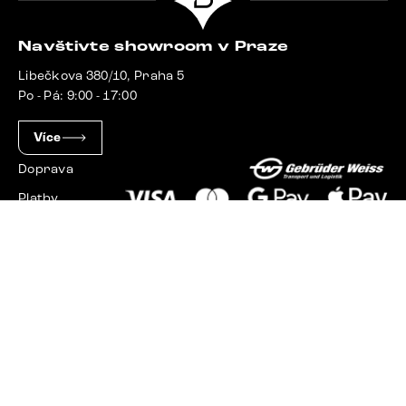
Navštivte showroom v Praze
Libečkova 380/10, Praha 5
Po - Pá: 9:00 - 17:00
Více
Doprava
Platby
Slovensko
Maďarsko
Německo
Švýcarsko
Francie
Polsko
Nizozemsko
© 2023 - 2026 Delife.cz. Všechna práva vyhrazena.