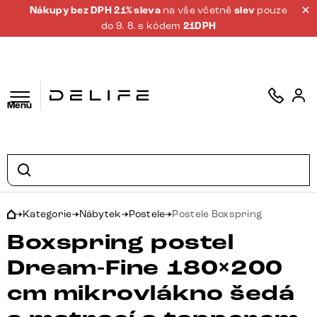
Nákupy bez DPH 21% sleva
na vše včetně
slev
pouze
do 9. 8. s kódem
21DPH
Menu
Kategorie
Nábytek
Postele
Postele Boxspring
Boxspring postel
Dream-Fine 180×200
cm mikrovlákno šedá