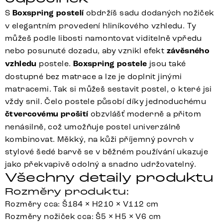
S
Boxspring postelí
obdržíš sadu dodaných nožiček
v elegantním provedení hliníkového vzhledu. Ty
můžeš podle libosti namontovat viditelně vpředu
nebo posunuté dozadu, aby vznikl efekt
závěsného
vzhledu
postele.
Boxspring postele
jsou také
dostupné bez matrace a lze je doplnit jinými
matracemi. Tak si můžeš sestavit postel, o které jsi
vždy snil. Čelo postele působí díky jednoduchému
čtvercovému prošití
obzvlášť moderně a přitom
nenásilně, což umožňuje postel univerzálně
kombinovat. Měkký, na kůži příjemný povrch v
stylové šedé barvě se v běžném používání ukazuje
jako překvapivě odolný a snadno udržovatelný.
Všechny detaily produktu
Rozměry produktu:
Rozměry cca: Š184 × H210 × V112 cm
Rozměry nožiček cca: Š5 × H5 × V6 cm