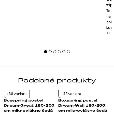
ti
Tele
na k
poko
prak
Luci
souč
17. 
nest
sprá
uspo
Podobné produkty
+36 variant
+45 variant
-21%
-21%
Boxspring postel
Boxspring postel
Dream-Great 180×200
Dream-Well 180×200
cm mikrovlákno šedá
cm mikrovlákno šedá