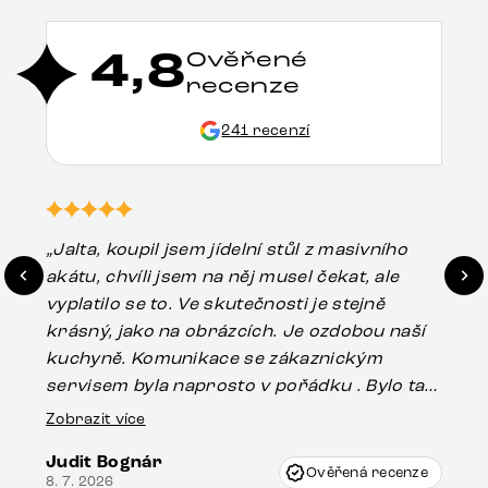
4,8
Ověřené
recenze
241 recenzí
„Jalta, koupil jsem jídelní stůl z masivního
„O
akátu, chvíli jsem na něj musel čekat, ale
in
vyplatilo se to. Ve skutečnosti je stejně
zá
krásný, jako na obrázcích. Je ozdobou naší
ef
kuchyně. Komunikace se zákaznickým
Es
servisem byla naprosto v pořádku . Bylo tam
16.
drobné poškození u nohy stolu, které mohlo
Zobrazit více
vzniknout při přepravě, ale s pomocí pana
Judit Bognár
Vincze mi velmi korektně vyšli vstříc.
Ověřená recenze
8. 7. 2026