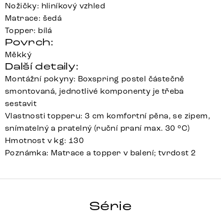
Nožičky: hliníkový vzhled
Matrace: šedá
Topper: bílá
Povrch:
Měkký
Další detaily:
Montážní pokyny: Boxspring postel částečně
smontovaná, jednotlivé komponenty je třeba
sestavit
Vlastnosti topperu: 3 cm komfortní pěna, se zipem,
snímatelný a pratelný (ruční praní max. 30 °C)
Hmotnost v kg: 130
Poznámka: Matrace a topper v balení; tvrdost 2
DREAM-FINE
Série
Detail celé série