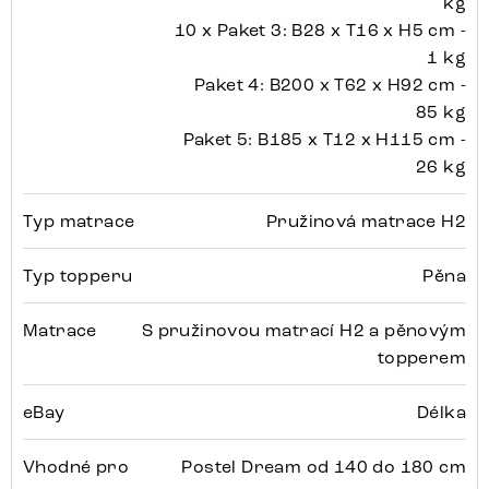
kg
10 x Paket 3: B28 x T16 x H5 cm -
1 kg
Paket 4: B200 x T62 x H92 cm -
85 kg
Paket 5: B185 x T12 x H115 cm -
26 kg
Typ matrace
Pružinová matrace H2
Typ topperu
Pěna
Matrace
S pružinovou matrací H2 a pěnovým
topperem
eBay
Délka
Vhodné pro
Postel Dream od 140 do 180 cm