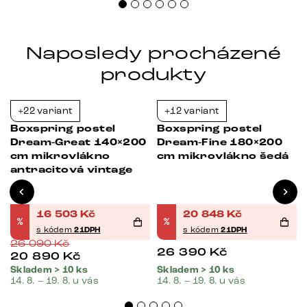
Naposledy procházené
produkty
+22 variant
+12 variant
-37%
-21%
Boxspring postel
Boxspring postel
Dream-Great 140×200
Dream-Fine 180×200
s
cm mikrovlákno
cm mikrovlákno šedá
antracitová vintage
16 503
Kč
20 848
Kč
%
%
s kódem
21DPH
s kódem
21DPH
26 090
Kč
26 390
Kč
20 890
Kč
Skladem > 10 ks
Skladem > 10 ks
14. 8. – 19. 8. u vás
14. 8. – 19. 8. u vás