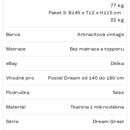
77 kg
Paket 3: B145 x T12 x H115 cm -
22 kg
Barva
Antracitová vintage
Matrace
Bez matrace a topperu
eBay
Délka
Vhodné pro
Postel Dream od 140 do 180 cm
Područka
false
Materiál
Tkanina z mikrovlákna
Série
Dream-Great