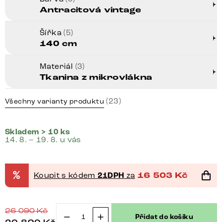
Antracitová vintage
Šířka
(5)
140 cm
Materiál
(3)
Tkanina z mikrovlákna
(23)
Všechny varianty produktu
Skladem > 10 ks
14. 8. – 19. 8. u vás
%
Koupit s kódem
21DPH
za
16 503
Kč
26 090
Kč
Přidat do košíku