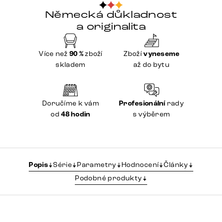
Německá důkladnost
a originalita
Více než
90 %
zboží
Zboží
vyneseme
skladem
až do bytu
Doručíme k vám
Profesionální
rady
od
48 hodin
s výběrem
Popis
Série
Parametry
Hodnocení
Články
Podobné produkty