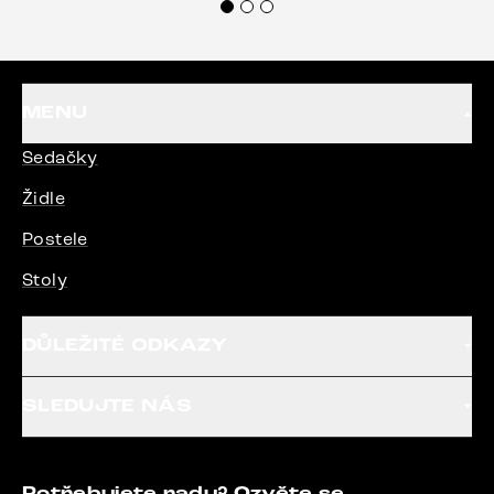
MENU
Sedačky
Židle
Postele
Stoly
DŮLEŽITÉ ODKAZY
SLEDUJTE NÁS
Potřebujete radu? Ozvěte se.