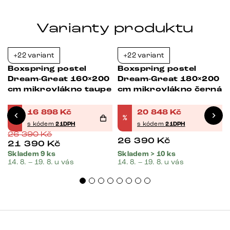
Varianty produktu
+22 variant
+22 variant
-36%
-21%
Boxspring postel
Boxspring postel
Dream-Great 160×200
Dream-Great 180×200
cm mikrovlákno taupe
cm mikrovlákno černá
16 898
Kč
20 848
Kč
%
%
s kódem
21DPH
s kódem
21DPH
26 390
Kč
26 390
Kč
21 390
Kč
Skladem 9 ks
Skladem > 10 ks
14. 8. – 19. 8. u vás
14. 8. – 19. 8. u vás