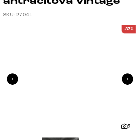
antracitová vintage
SKU: 27041
-37%
5