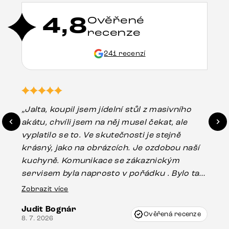
4,8
Ověřené
recenze
241 recenzí
„Jalta, koupil jsem jídelní stůl z masivního
„O
akátu, chvíli jsem na něj musel čekat, ale
in
vyplatilo se to. Ve skutečnosti je stejně
zá
krásný, jako na obrázcích. Je ozdobou naší
ef
kuchyně. Komunikace se zákaznickým
Es
servisem byla naprosto v pořádku . Bylo tam
16.
drobné poškození u nohy stolu, které mohlo
Zobrazit více
vzniknout při přepravě, ale s pomocí pana
Judit Bognár
Vincze mi velmi korektně vyšli vstříc.
Ověřená recenze
8. 7. 2026
Doporučuji produkty Delife všem.“