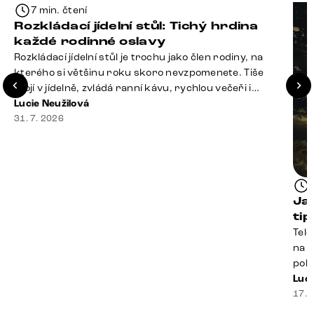
7 min. čtení
Rozkládací jídelní stůl: Tichý hrdina
každé rodinné oslavy
Rozkládací jídelní stůl je trochu jako člen rodiny, na
kterého si většinu roku skoro nevzpomenete. Tiše
stojí v jídelně, zvládá ranní kávu, rychlou večeři i
hromadu dopisů, které je potřeba „někdy vyřídit“. Pak
Lucie Neužilová
ale přijdou Vánoce, narozeniny nebo zpráva: „Stavíme
31. 7. 2026
se jen na chvilku. Bude nás osm.“ A v tu chvíli přichází
jeho chvíle. Z [&hellip;]
Ja
ti
Tele
na k
poko
prak
Luci
souč
17. 
nest