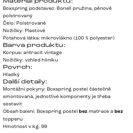
Materiál produktu:
Boxspring podstavec: Bonell pružina, pěnově
polstrovaný
Čelo: Polstrované
Nožičky: Plastové
Potahová látka: mikrovlákno (100 % polyester)
Barva produktu:
Korpus: antracit vintage
Nožičky: vzhled hliníku
Povrch:
Hladký
Další detaily:
Montážní pokyny: Boxspring postel částečně
smontovaná, jednotlivé komponenty je třeba
sestavit
Obsah balení: Boxspring postel
bez
matrace a
bez
topperu
Hmotnost v kg: 99