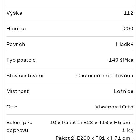
Výška
112
Hloubka
200
Povrch
Hladký
Typ postele
140 šířka
Stav sestavení
Částečně smontováno
Místnost
Ložnice
Otto
Vlastnosti Otto
Balení pro
10 x Paket 1: B28 x T16 x H5 cm -
dopravu
1 kg
Paket 2: B200 x T61 x H71 cm -