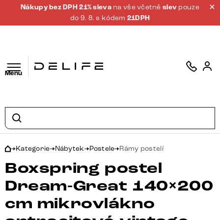
Nákupy bez DPH 21% sleva
na vše včetně
slev
pouze
do 9. 8. s kódem
21DPH
Menu
Kategorie
Nábytek
Postele
Rámy postelí
Boxspring postel
Dream-Great 140×200
cm mikrovlákno