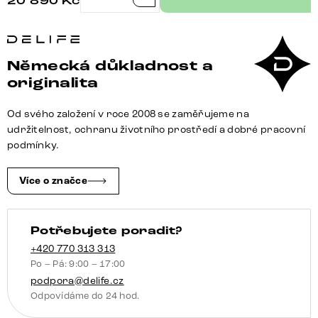
20 890
Kč
Boxspring
postel
Dream-
Great
Německá důkladnost a
140x200
originalita
cm
mikrovlákno
Od svého založení v roce 2008 se zaměřujeme na
antracitová
udržitelnost, ochranu životního prostředí a dobré pracovní
vintage
podmínky.
množství
Více o značce
Potřebujete poradit?
+420 770 313 313
Po – Pá: 9:00 – 17:00
podpora@delife.cz
Odpovídáme do 24 hod.