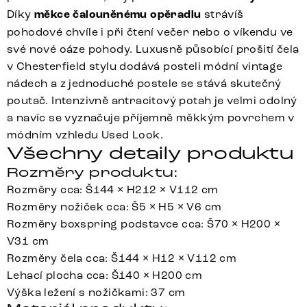
Díky
měkce čalouněnému opěradlu
strávíš
pohodové chvíle i při čtení večer nebo o víkendu ve
své nové oáze pohody. Luxusně působící prošití čela
v Chesterfield stylu dodává posteli módní vintage
nádech a z jednoduché postele se stává skutečný
poutač. Intenzivně antracitový potah je velmi odolný
a navíc se vyznačuje příjemně měkkým povrchem v
módním vzhledu Used Look.
Všechny detaily produktu
Rozměry produktu:
Rozměry cca: Š144 × H212 × V112 cm
Rozměry nožiček cca: Š5 × H5 × V6 cm
Rozměry boxspring podstavce cca: Š70 × H200 ×
V31 cm
Rozměry čela cca: Š144 × H12 × V112 cm
Lehací plocha cca: Š140 × H200 cm
Výška ležení s nožičkami: 37 cm