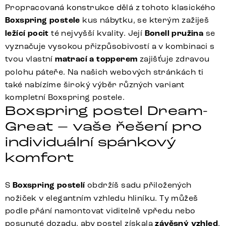
Propracovaná konstrukce dělá z tohoto klasického
Boxspring postele
kus nábytku, se kterým zažiješ
ležící pocit
té nejvyšší kvality. Její
Bonell pružina
se
vyznačuje vysokou přizpůsobivostí a v kombinaci s
tvou vlastní
matrací a topperem
zajišťuje zdravou
polohu páteře. Na našich webových stránkách ti
také nabízíme široký výběr různých variant
kompletní Boxspring postele.
Boxspring postel Dream-
Great – vaše řešení pro
individuální spánkový
komfort
S
Boxspring postelí
obdržíš sadu přiložených
nožiček v elegantním vzhledu hliníku. Ty můžeš
podle přání namontovat viditelně vpředu nebo
posunuté dozadu, aby postel získala
závěsný vzhled
.