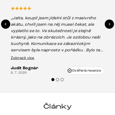
„Jalta, koupil jsem jídelní stůl z masivního
„O
akátu, chvíli jsem na něj musel čekat, ale
in
vyplatilo se to. Ve skutečnosti je stejně
zá
krásný, jako na obrázcích. Je ozdobou naší
ef
kuchyně. Komunikace se zákaznickým
Es
servisem byla naprosto v pořádku . Bylo tam
16.
drobné poškození u nohy stolu, které mohlo
Zobrazit více
vzniknout při přepravě, ale s pomocí pana
Judit Bognár
Vincze mi velmi korektně vyšli vstříc.
Ověřená recenze
8. 7. 2026
Doporučuji produkty Delife všem.“
Články