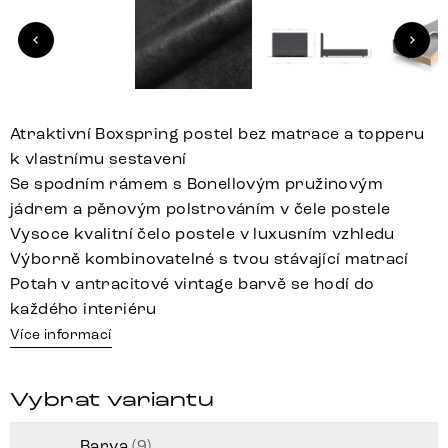
Atraktivní Boxspring postel bez matrace a topperu
k vlastnímu sestavení
Se spodním rámem s Bonellovým pružinovým
jádrem a pěnovým polstrováním v čele postele
Vysoce kvalitní čelo postele v luxusním vzhledu
Výborně kombinovatelné s tvou stávající matrací
Potah v antracitové vintage barvě se hodí do
každého interiéru
Více informací
Vybrat variantu
Barva
(9)