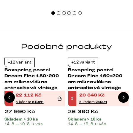
sprá
uspo
Podobné produkty
+12 variant
+12 variant
-21%
-21%
Boxspring postel
Boxspring postel
Dream-Fine 180×200
Dream-Fine 160×200
cm mikrovlákno
cm mikrovlákno
antracitová vintage
antracitová vintage
22 112
Kč
20 848
Kč
%
%
s kódem
21DPH
s kódem
21DPH
27 990
Kč
26 390
Kč
Skladem > 10 ks
Skladem > 10 ks
14. 8. – 19. 8. u vás
14. 8. – 19. 8. u vás