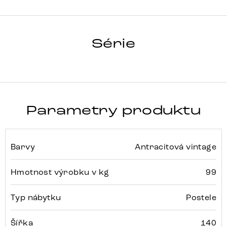
DREAM-
GREAT
Série
Detail celé série
Parametry produktu
Barvy
Antracitová vintage
Hmotnost výrobku v kg
99
Typ nábytku
Postele
Šířka
140