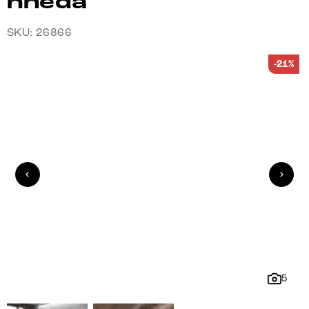
hnědá
SKU: 26866
-21%
5