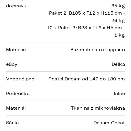
dopravu
85 kg
Paket 2: B185 x T12 x H115 cm -
26 kg
10 x Paket 3: B28 x T16 x H5 cm -
1 kg
Matrace
Bez matrace a topperu
eBay
Délka
Vhodné pro
Postel Dream od 140 do 180 cm
Područka
false
Materiál
Tkanina z mikrovlákna
Série
Dream-Great