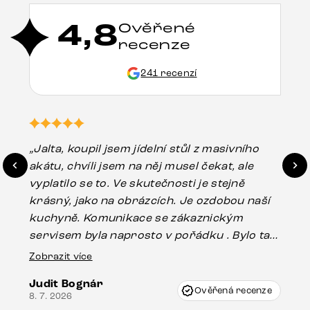
4,8
Ověřené
recenze
241 recenzí
„Jalta, koupil jsem jídelní stůl z masivního
„O
akátu, chvíli jsem na něj musel čekat, ale
in
vyplatilo se to. Ve skutečnosti je stejně
zá
krásný, jako na obrázcích. Je ozdobou naší
ef
kuchyně. Komunikace se zákaznickým
Es
servisem byla naprosto v pořádku . Bylo tam
16.
drobné poškození u nohy stolu, které mohlo
Zobrazit více
vzniknout při přepravě, ale s pomocí pana
Judit Bognár
Vincze mi velmi korektně vyšli vstříc.
Ověřená recenze
8. 7. 2026
Doporučuji produkty Delife všem.“