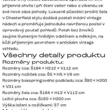
příjemné chvíle i při čtení večer nebo o víkendu ve
své nové oáze pohody. Luxusně působící prošití čela
v Chesterfield stylu dodává posteli módní vintage
nádech a proměňuje jednoduše navrženou postel v
opravdový poutač pohledů. Potah bez žmolků
zaujme tlumeným hnědým odstínem a měkkým, na
kůži příjemným povrchem v antickém vintage
vzhledu.
Všechny detaily produktu
Rozměry produktu:
Rozměry cca: Š184 × H212 × V112 cm
Rozměry nožiček cca: Š5 × H5 × V6 cm
Rozměry boxspringového podkladu cca: Š90 × H200
× V31 cm
Rozměry čela cca: Š184 × H12 × V112 cm
Ležící plocha cca: Š180 × H200 cm
Výška ležení s nožičkami: 37 cm