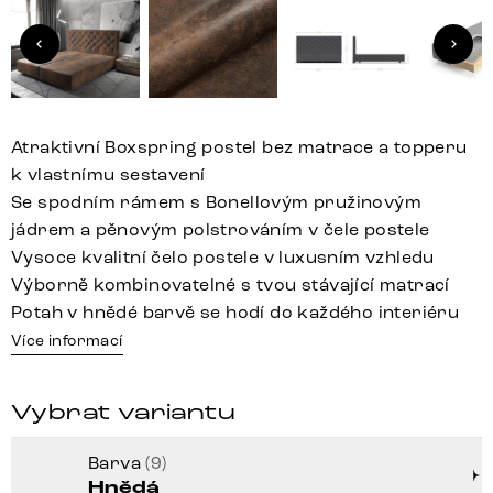
Atraktivní Boxspring postel bez matrace a topperu
k vlastnímu sestavení
Se spodním rámem s Bonellovým pružinovým
jádrem a pěnovým polstrováním v čele postele
Vysoce kvalitní čelo postele v luxusním vzhledu
Výborně kombinovatelné s tvou stávající matrací
Potah v hnědé barvě se hodí do každého interiéru
Více informací
Vybrat variantu
Barva
(9)
Hnědá