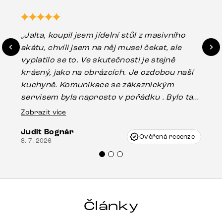
„Jalta, koupil jsem jídelní stůl z masivního
„O
akátu, chvíli jsem na něj musel čekat, ale
in
vyplatilo se to. Ve skutečnosti je stejně
zá
krásný, jako na obrázcích. Je ozdobou naší
ef
kuchyně. Komunikace se zákaznickým
Es
servisem byla naprosto v pořádku . Bylo tam
16.
drobné poškození u nohy stolu, které mohlo
Zobrazit více
vzniknout při přepravě, ale s pomocí pana
Judit Bognár
Vincze mi velmi korektně vyšli vstříc.
Ověřená recenze
8. 7. 2026
Doporučuji produkty Delife všem.“
Články