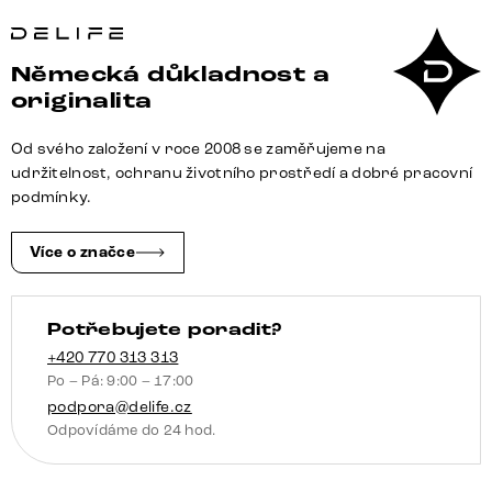
postel
Dream-
Great
Německá důkladnost a
180x200
originalita
cm
mikrovlákno
Od svého založení v roce 2008 se zaměřujeme na
hnědá
udržitelnost, ochranu životního prostředí a dobré pracovní
množství
podmínky.
Více o značce
Potřebujete poradit?
+420 770 313 313
Po – Pá: 9:00 – 17:00
podpora@delife.cz
Odpovídáme do 24 hod.