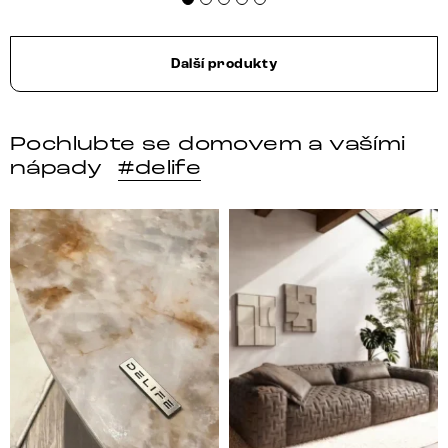
Další produkty
Pochlubte se domovem a vašími
nápady
#delife
DELIFE – Nábytek, který promění dům v domov. Domo
Místo, kam se budeš těšit 