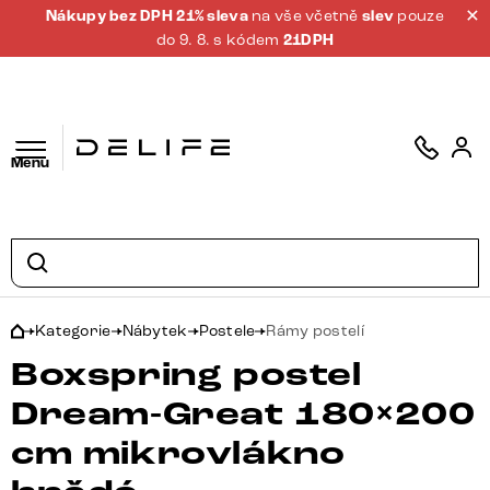
Nákupy bez DPH 21% sleva
na vše včetně
slev
pouze
do 9. 8. s kódem
21DPH
Menu
Kategorie
Nábytek
Postele
Rámy postelí
Boxspring postel
Dream-Great 180×200
cm mikrovlákno