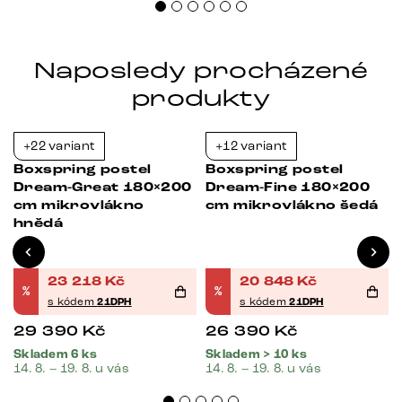
Naposledy procházené
produkty
+22 variant
+12 variant
-21%
-21%
Boxspring postel
Boxspring postel
Dream-Great 180×200
Dream-Fine 180×200
cm mikrovlákno
cm mikrovlákno šedá
hnědá
23 218
Kč
20 848
Kč
%
%
s kódem
21DPH
s kódem
21DPH
29 390
Kč
26 390
Kč
Skladem 6 ks
Skladem > 10 ks
14. 8. – 19. 8. u vás
14. 8. – 19. 8. u vás