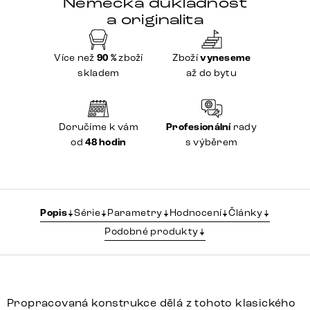
Německá důkladnost
a originalita
Více než
90 %
zboží
Zboží
vyneseme
skladem
až do bytu
Doručíme k vám
Profesionální
rady
od
48 hodin
s výběrem
Popis
Série
Parametry
Hodnocení
Články
Podobné produkty
Propracovaná konstrukce dělá z tohoto klasického