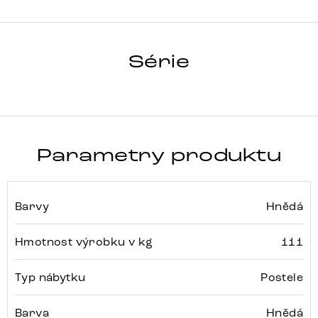
DREAM-
GREAT
Série
Detail celé série
Parametry produktu
Barvy
Hnědá
Hmotnost výrobku v kg
111
Typ nábytku
Postele
Barva
Hnědá