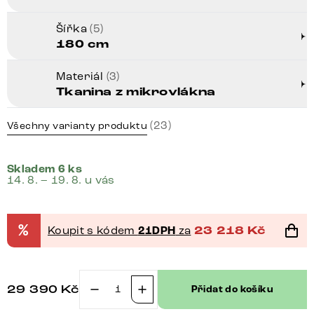
Šířka
(5)
180 cm
Materiál
(3)
Tkanina z mikrovlákna
(23)
Všechny varianty produktu
Skladem 6 ks
14. 8. – 19. 8. u vás
%
Koupit s kódem
21DPH
za
23 218
Kč
29 390
Kč
Přidat do košíku
Boxspring