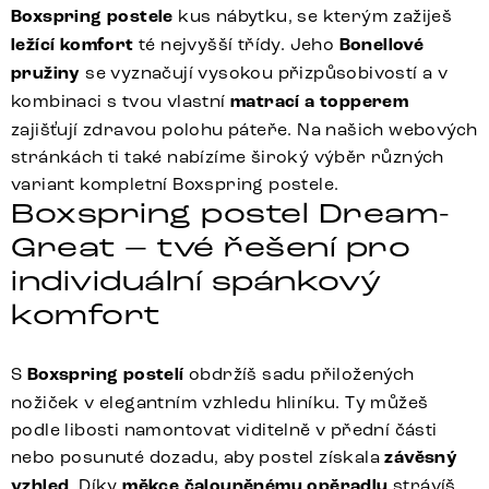
Boxspring postele
kus nábytku, se kterým zažiješ
ležící komfort
té nejvyšší třídy. Jeho
Bonellové
pružiny
se vyznačují vysokou přizpůsobivostí a v
kombinaci s tvou vlastní
matrací a topperem
zajišťují zdravou polohu páteře. Na našich webových
stránkách ti také nabízíme široký výběr různých
variant kompletní Boxspring postele.
Boxspring postel Dream-
Great – tvé řešení pro
individuální spánkový
komfort
S
Boxspring postelí
obdržíš sadu přiložených
nožiček v elegantním vzhledu hliníku. Ty můžeš
podle libosti namontovat viditelně v přední části
nebo posunuté dozadu, aby postel získala
závěsný
vzhled
. Díky
měkce čalouněnému opěradlu
strávíš