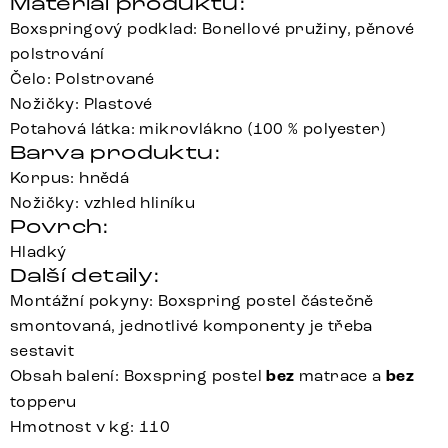
Materiál produktu:
Boxspringový podklad: Bonellové pružiny, pěnové
polstrování
Čelo: Polstrované
Nožičky: Plastové
Potahová látka: mikrovlákno (100 % polyester)
Barva produktu:
Korpus: hnědá
Nožičky: vzhled hliníku
Povrch:
Hladký
Další detaily:
Montážní pokyny: Boxspring postel částečně
smontovaná, jednotlivé komponenty je třeba
sestavit
Obsah balení: Boxspring postel
bez
matrace a
bez
topperu
Hmotnost v kg: 110