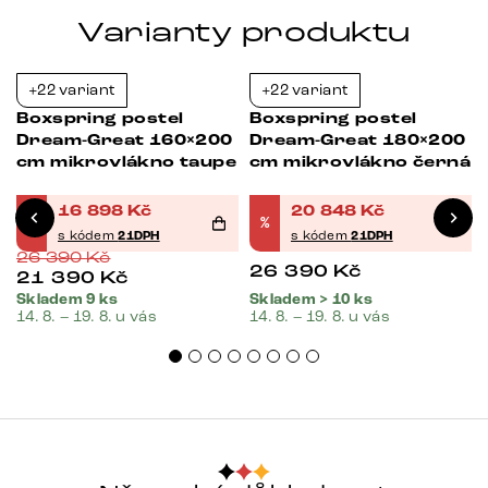
Varianty produktu
+22 variant
+22 variant
-36%
-21%
Boxspring postel
Boxspring postel
Dream-Great 160×200
Dream-Great 180×200
cm mikrovlákno taupe
cm mikrovlákno černá
16 898
Kč
20 848
Kč
%
%
s kódem
21DPH
s kódem
21DPH
26 390
Kč
26 390
Kč
21 390
Kč
Skladem 9 ks
Skladem > 10 ks
14. 8. – 19. 8. u vás
14. 8. – 19. 8. u vás