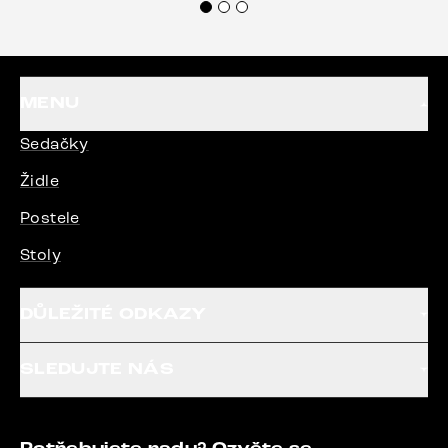
MENU
Sedačky
Židle
Postele
Stoly
DŮLEŽITÉ ODKAZY
SLEDUJTE NÁS