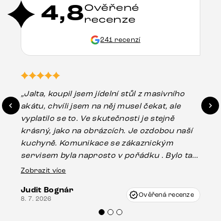
4,8
Ověřené
recenze
241 recenzí
„Jalta, koupil jsem jídelní stůl z masivního
„O
akátu, chvíli jsem na něj musel čekat, ale
in
vyplatilo se to. Ve skutečnosti je stejně
zá
krásný, jako na obrázcích. Je ozdobou naší
ef
kuchyně. Komunikace se zákaznickým
Es
servisem byla naprosto v pořádku . Bylo tam
16.
drobné poškození u nohy stolu, které mohlo
Zobrazit více
vzniknout při přepravě, ale s pomocí pana
Judit Bognár
Vincze mi velmi korektně vyšli vstříc.
Ověřená recenze
8. 7. 2026
Doporučuji produkty Delife všem.“