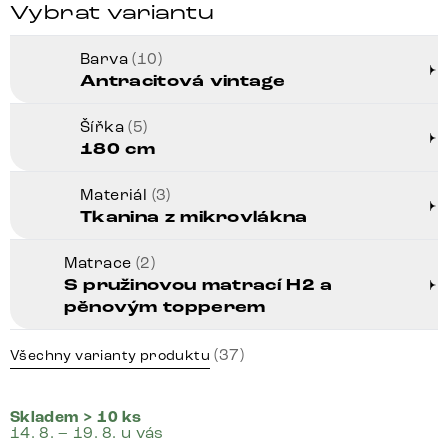
Vybrat variantu
Barva
(10)
Antracitová vintage
Šířka
(5)
180 cm
Materiál
(3)
Tkanina z mikrovlákna
Matrace
(2)
S pružinovou matrací H2 a
pěnovým topperem
(37)
Všechny varianty produktu
Skladem > 10 ks
14. 8. – 19. 8. u vás