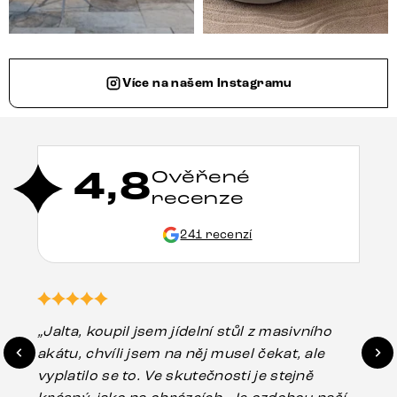
Více na našem Instagramu
4,8
Ověřené
recenze
241 recenzí
„Jalta, koupil jsem jídelní stůl z masivního
„O
akátu, chvíli jsem na něj musel čekat, ale
in
vyplatilo se to. Ve skutečnosti je stejně
zá