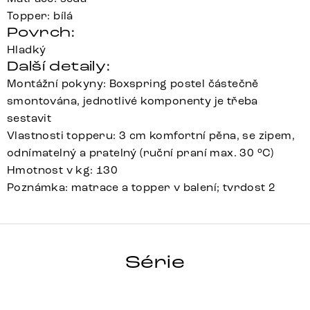
Topper: bílá
Povrch:
Hladký
Další detaily:
Montážní pokyny: Boxspring postel částečně
smontována, jednotlivé komponenty je třeba
sestavit
Vlastnosti topperu: 3 cm komfortní pěna, se zipem,
odnímatelný a pratelný (ruční praní max. 30 °C)
Hmotnost v kg: 130
Poznámka: matrace a topper v balení; tvrdost 2
DREAM-
GREAT
Série
Detail celé série