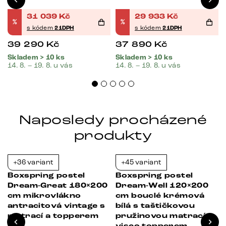
31 039
Kč
29 933
Kč
%
%
s kódem
21DPH
s kódem
21DPH
39 290
Kč
37 890
Kč
Skladem > 10 ks
Skladem > 10 ks
14. 8. – 19. 8. u vás
14. 8. – 19. 8. u vás
Naposledy procházené
produkty
+36 variant
+45 variant
-37%
-21%
Boxspring postel
Boxspring postel
Dream-Great 180×200
Dream-Well 120×200
cm mikrovlákno
cm bouclé krémová
antracitová vintage s
bílá s taštičkovou
matrací a topperem
pružinovou matrací a