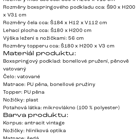
Rozměry boxspringového podkladu cca: Š90 x H200
x V31 cm
Rozměry čela cca: Š184 x H12 x V112 cm
Lehací plocha cca: Š180 x H200 cm
Výška ležení s nožičkami: 56 cm
Rozměry topperu cca: Š180 x H200 x V3 cm
Materiál produktu:
Boxspringový podklad: bonellové pružení, pěnově
vatovaný
Čelo: vatované
Matrace: PU pěna, bonellové pružiny
Topper: PU pěna
Nožičky: plast
Potahová látka: mikrovlákno (100 % polyester)
Barva produktu:
Korpus: antracit vintage
Nožičky: hliníková optika
Matrace: šedá