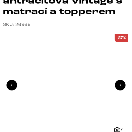
antracitová vintage s
matrací a topperem
SKU: 26969
-37%
7