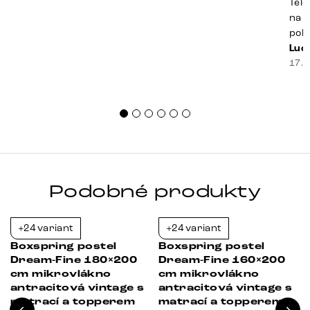
Tele
na k
poko
prak
Luci
souč
17. 
nest
sprá
uspo
Podobné produkty
+24 variant
+24 variant
-21%
-21%
Boxspring postel
Boxspring postel
Dream-Fine 180×200
Dream-Fine 160×200
á
cm mikrovlákno
cm mikrovlákno
antracitová vintage s
antracitová vintage s
matrací a topperem
matrací a topperem