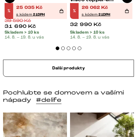
visco topperem
25 035
Kč
26 062
Kč
%
%
s kódem
21DPH
s kódem
21DPH
39 590
Kč
32 990
Kč
31 690
Kč
Skladem > 10 ks
Skladem > 10 ks
14. 8. – 19. 8. u vás
14. 8. – 19. 8. u vás
Další produkty
Pochlubte se domovem a vašími
nápady
#delife
DELIFE – Nábytek, který promění dům v domov. Domo
Místo, kam se budeš těšit 