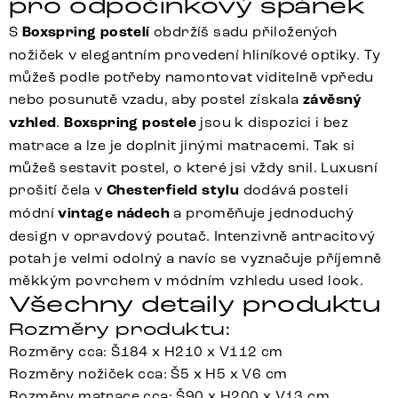
pro odpočinkový spánek
S
Boxspring postelí
obdržíš sadu přiložených
nožiček v elegantním provedení hliníkové optiky. Ty
můžeš podle potřeby namontovat viditelně vpředu
nebo posunutě vzadu, aby postel získala
závěsný
vzhled
.
Boxspring postele
jsou k dispozici i bez
matrace a lze je doplnit jinými matracemi. Tak si
můžeš sestavit postel, o které jsi vždy snil. Luxusní
prošití čela v
Chesterfield stylu
dodává posteli
módní
vintage nádech
a proměňuje jednoduchý
design v opravdový poutač. Intenzivně antracitový
potah je velmi odolný a navíc se vyznačuje příjemně
měkkým povrchem v módním vzhledu used look.
Všechny detaily produktu
Rozměry produktu:
Rozměry cca: Š184 x H210 x V112 cm
Rozměry nožiček cca: Š5 x H5 x V6 cm
Rozměry matrace cca: Š90 x H200 x V13 cm