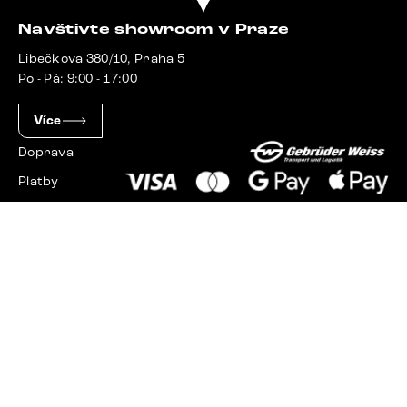
Navštivte showroom v Praze
Libečkova 380/10, Praha 5
Po - Pá: 9:00 - 17:00
Více
Doprava
Platby
Slovensko
Maďarsko
Německo
Švýcarsko
Francie
Polsko
Nizozemsko
© 2023 - 2026 Delife.cz. Všechna práva vyhrazena.
Upravit nastavení cookies