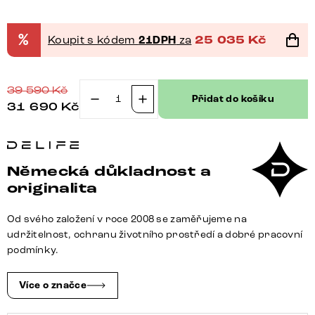
%
Koupit s kódem
21DPH
za
25 035
Kč
39 590
Kč
Přidat do košíku
31 690
Kč
Boxspring
postel
Dream-
Great
Německá důkladnost a
180x200
originalita
cm
mikrovlákno
Od svého založení v roce 2008 se zaměřujeme na
antracitová
udržitelnost, ochranu životního prostředí a dobré pracovní
vintage
podmínky.
s
matrací
Více o značce
a