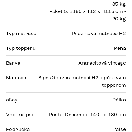
85 kg
Paket 5: B185 x T12 x H115 cm -
26 kg
Typ matrace
Pružinová matrace H2
Typ topperu
Pěna
Barva
Antracitová vintage
Matrace
S pružinovou matrací H2 a pěnovým
topperem
eBay
Délka
Vhodné pro
Postel Dream od 140 do 180 cm
Područka
false