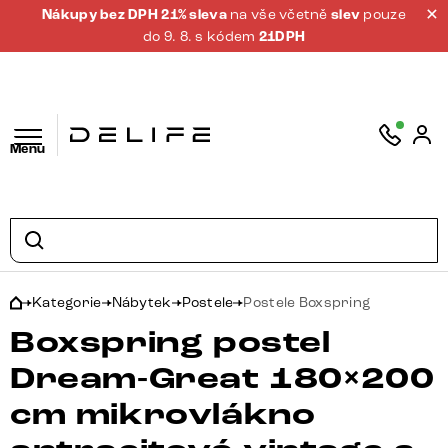
Nákupy bez DPH 21% sleva
na vše včetně
slev
pouze
do 9. 8. s kódem
21DPH
Menu
Kategorie
Nábytek
Postele
Postele Boxspring
Boxspring postel
Dream-Great 180×200
cm mikrovlákno