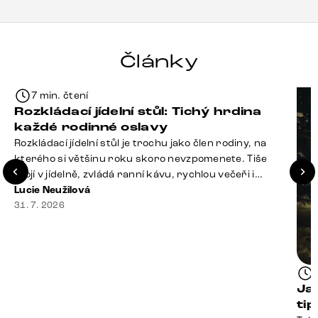
Články
7 min. čtení
Rozkládací jídelní stůl: Tichý hrdina
každé rodinné oslavy
Rozkládací jídelní stůl je trochu jako člen rodiny, na
kterého si většinu roku skoro nevzpomenete. Tiše
stojí v jídelně, zvládá ranní kávu, rychlou večeři i
hromadu dopisů, které je potřeba „někdy vyřídit“. Pak
Lucie Neužilová
ale přijdou Vánoce, narozeniny nebo zpráva: „Stavíme
31. 7. 2026
se jen na chvilku. Bude nás osm.“ A v tu chvíli přichází
jeho chvíle. Z [&hellip;]
Ja
ti