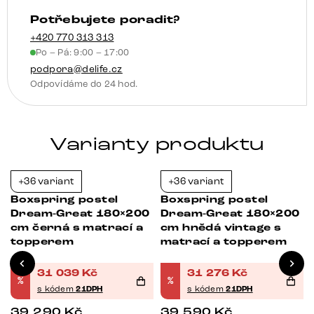
topperem
Potřebujete poradit?
množství
+420 770 313 313
Po – Pá: 9:00 – 17:00
podpora@delife.cz
Odpovídáme do 24 hod.
Varianty produktu
+36 variant
+36 variant
-21%
-21%
Boxspring postel
Boxspring postel
Dream-Great 180×200
Dream-Great 180×200
cm černá s matrací a
cm hnědá vintage s
topperem
matrací a topperem
31 039
Kč
31 276
Kč
%
%
s kódem
21DPH
s kódem
21DPH
39 290
Kč
39 590
Kč