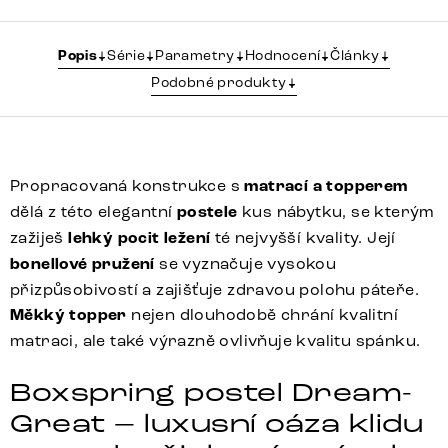
Popis
Série
Parametry
Hodnocení
Články
Podobné produkty
Propracovaná konstrukce s
matrací a topperem
dělá z této elegantní
postele
kus nábytku, se kterým
zažiješ
lehký pocit ležení
té nejvyšší kvality. Její
bonellové pružení
se vyznačuje vysokou
přizpůsobivostí a zajišťuje zdravou polohu páteře.
Měkký topper
nejen dlouhodobě chrání kvalitní
matraci, ale také výrazně ovlivňuje kvalitu spánku.
Boxspring postel Dream-
Great – luxusní oáza klidu