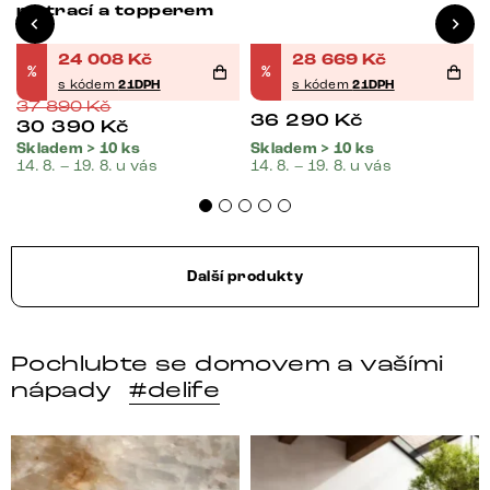
matrací a topperem
24 008
Kč
28 669
Kč
%
%
s kódem
21DPH
s kódem
21DPH
37 890
Kč
36 290
Kč
30 390
Kč
Skladem > 10 ks
Skladem > 10 ks
14. 8. – 19. 8. u vás
14. 8. – 19. 8. u vás
Další produkty
Pochlubte se domovem a vašími
nápady
#delife
DELIFE – Nábytek, který promění dům v domov. Domo
Místo, kam se budeš těšit 