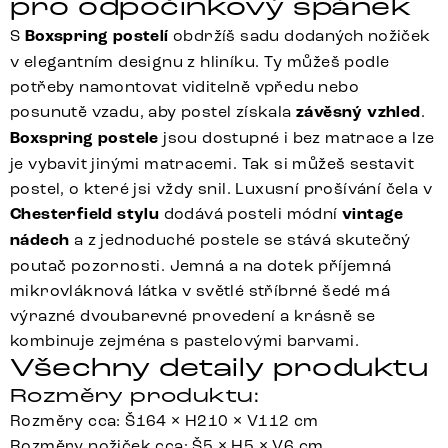
pro odpočinkový spánek
S
Boxspring postelí
obdržíš sadu dodaných nožiček
v elegantním designu z hliníku. Ty můžeš podle
potřeby namontovat viditelně vpředu nebo
posunutě vzadu, aby postel získala
závěsný vzhled
.
Boxspring postele
jsou dostupné i bez matrace a lze
je vybavit jinými matracemi. Tak si můžeš sestavit
postel, o které jsi vždy snil. Luxusní prošívání čela v
Chesterfield stylu
dodává posteli módní
vintage
nádech
a z jednoduché postele se stává skutečný
poutač pozornosti. Jemná a na dotek příjemná
mikrovláknová látka v světlé stříbrné šedé má
výrazné dvoubarevné provedení a krásně se
kombinuje zejména s pastelovými barvami.
Všechny detaily produktu
Rozměry produktu:
Rozměry cca: Š164 × H210 × V112 cm
Rozměry nožiček cca: Š5 × H5 × V6 cm