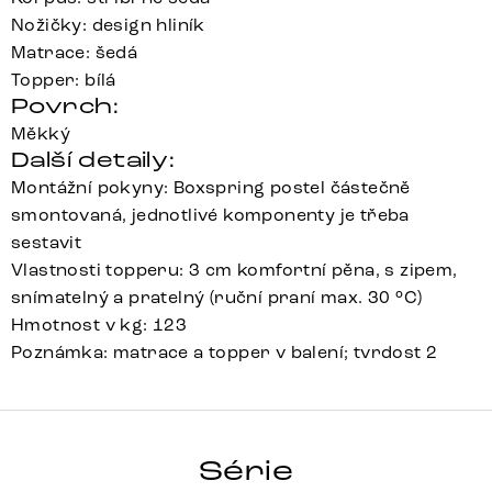
Nožičky: design hliník
Matrace: šedá
Topper: bílá
Povrch:
Měkký
Další detaily:
Montážní pokyny: Boxspring postel částečně
smontovaná, jednotlivé komponenty je třeba
sestavit
Vlastnosti topperu: 3 cm komfortní pěna, s zipem,
snímatelný a pratelný (ruční praní max. 30 °C)
Hmotnost v kg: 123
Poznámka: matrace a topper v balení; tvrdost 2
DREAM-
GREAT
Série
Detail celé série