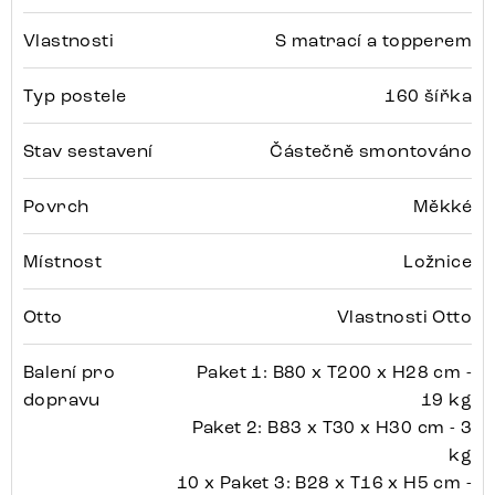
Vlastnosti
S matrací a topperem
Typ postele
160 šířka
Stav sestavení
Částečně smontováno
Povrch
Měkké
Místnost
Ložnice
Otto
Vlastnosti Otto
Balení pro
Paket 1: B80 x T200 x H28 cm -
dopravu
19 kg
Paket 2: B83 x T30 x H30 cm - 3
kg
10 x Paket 3: B28 x T16 x H5 cm -