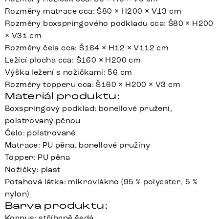
Rozměry matrace cca: Š80 × H200 × V13 cm
Rozměry boxspringového podkladu cca: Š80 × H200
× V31 cm
Rozměry čela cca: Š164 × H12 × V112 cm
Ležící plocha cca: Š160 × H200 cm
Výška ležení s nožičkami: 56 cm
Rozměry topperu cca: Š160 × H200 × V3 cm
Materiál produktu:
Boxspringový podklad: bonellové pružení,
polstrovaný pěnou
Čelo: polstrované
Matrace: PU pěna, bonellové pružiny
Topper: PU pěna
Nožičky: plast
Potahová látka: mikrovlákno (95 % polyester, 5 %
nylon)
Barva produktu:
Korpus: stříbrně šedá