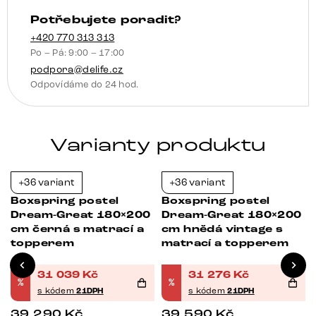
topperem
Potřebujete poradit?
množství
+420 770 313 313
Po – Pá: 9:00 – 17:00
podpora@delife.cz
Odpovídáme do 24 hod.
Varianty produktu
+36 variant
+36 variant
-21%
-21%
Boxspring postel
Boxspring postel
Dream-Great 180×200
Dream-Great 180×200
cm černá s matrací a
cm hnědá vintage s
topperem
matrací a topperem
31 039
Kč
31 276
Kč
%
%
s kódem
21DPH
s kódem
21DPH
39 290
Kč
39 590
Kč