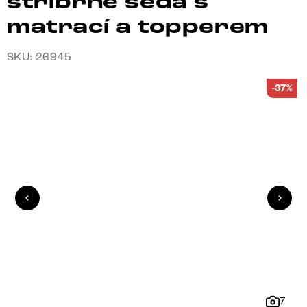
stříbrně šedá s
matrací a topperem
SKU: 26945
-37%
7