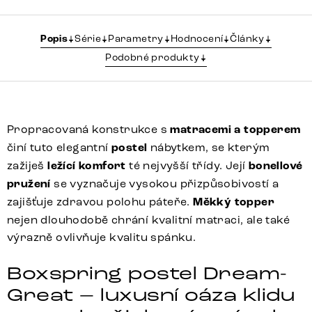
Popis
Série
Parametry
Hodnocení
Články
Podobné produkty
Propracovaná konstrukce s
matracemi a topperem
činí tuto elegantní
postel
nábytkem, se kterým
zažiješ
ležící komfort
té nejvyšší třídy. Její
bonellové
pružení
se vyznačuje vysokou přizpůsobivostí a
zajišťuje zdravou polohu páteře.
Měkký topper
nejen dlouhodobě chrání kvalitní matraci, ale také
výrazně ovlivňuje kvalitu spánku.
Boxspring postel Dream-
Great – luxusní oáza klidu