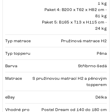
1 kg
Paket 4: B200 x T62 x H82 cm -
81 kg
Paket 5: B165 x T13 x H115 cm -
24 kg
Typ matrace
Pružinová matrace H2
Typ topperu
Pěna
Barva
Stříbrno-šedá
Matrace
S pružinovou matrací H2 a pěnovým
topperem
eBay
Délka
Vhodné pro
Postel Dream od 140 do 180 cm