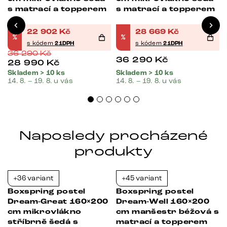
s matrací a topperem
s matrací a topperem
22 902
Kč
28 669
Kč
%
%
s kódem
21DPH
s kódem
21DPH
36 290
Kč
36 290
Kč
28 990
Kč
Skladem > 10 ks
Skladem > 10 ks
14. 8. – 19. 8. u vás
14. 8. – 19. 8. u vás
Naposledy procházené
produkty
+36 variant
+45 variant
Bestseller
-37%
-21%
Boxspring postel
Boxspring postel
Dream-Great 160×200
Dream-Well 160×200
cm mikrovlákno
cm manšestr béžová s
stříbrně šedá s
matrací a topperem