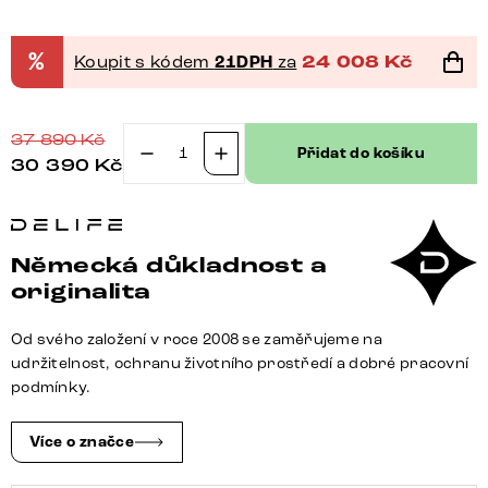
%
Koupit s kódem
21DPH
za
24 008
Kč
37 890
Kč
Přidat do košíku
30 390
Kč
Boxspring
postel
Dream-
Great
Německá důkladnost a
160x200
originalita
cm
mikrovlákno
Od svého založení v roce 2008 se zaměřujeme na
stříbrně
udržitelnost, ochranu životního prostředí a dobré pracovní
šedá
podmínky.
s
matrací
Více o značce
a