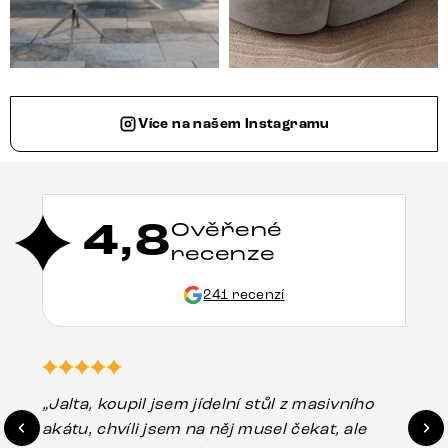
Více na našem Instagramu
4,8
Ověřené
recenze
241 recenzí
„Jalta, koupil jsem jídelní stůl z masivního
„O
akátu, chvíli jsem na něj musel čekat, ale
in