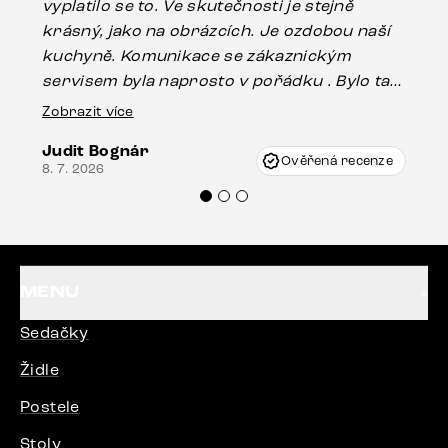
vyplatilo se to. Ve skutečnosti je stejně
zá
krásný, jako na obrázcích. Je ozdobou naší
ef
kuchyně. Komunikace se zákaznickým
Es
servisem byla naprosto v pořádku . Bylo tam
16.
drobné poškození u nohy stolu, které mohlo
Zobrazit více
vzniknout při přepravě, ale s pomocí pana
Judit Bognár
Vincze mi velmi korektně vyšli vstříc.
Ověřená recenze
8. 7. 2026
Doporučuji produkty Delife všem.“
MENU
Sedačky
Židle
Postele
Stoly