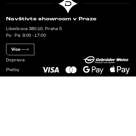
Navštivte showroom v Praze
Libečkova 380/10, Praha 5
Po - Pá: 9:00 - 17:00
Více
Doprava
Platby
Slovensko
Maďarsko
Německo
Švýcarsko
Francie
Polsko
Nizozemsko
© 2023 - 2026 Delife.cz. Všechna práva vyhrazena.