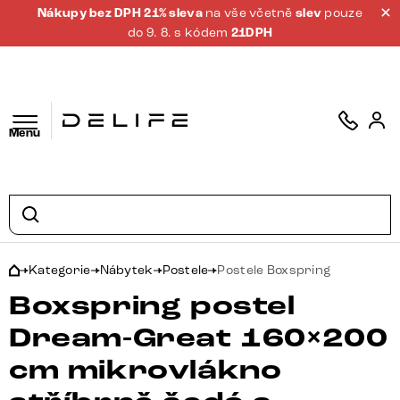
Nákupy bez DPH 21% sleva
na vše včetně
slev
pouze
do 9. 8. s kódem
21DPH
Menu
Kategorie
Nábytek
Postele
Postele Boxspring
Boxspring postel
Dream-Great 160×200
cm mikrovlákno