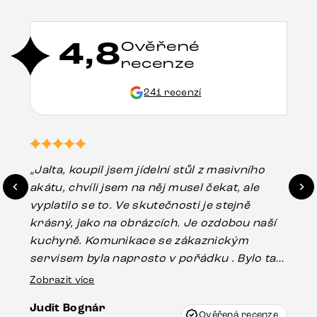
4,8
Ověřené
recenze
241 recenzí
„Jalta, koupil jsem jídelní stůl z masivního
„O
akátu, chvíli jsem na něj musel čekat, ale
in
vyplatilo se to. Ve skutečnosti je stejně
zá
krásný, jako na obrázcích. Je ozdobou naší
ef
kuchyně. Komunikace se zákaznickým
Es
servisem byla naprosto v pořádku . Bylo tam
16.
drobné poškození u nohy stolu, které mohlo
Zobrazit více
vzniknout při přepravě, ale s pomocí pana
Judit Bognár
Vincze mi velmi korektně vyšli vstříc.
Ověřená recenze