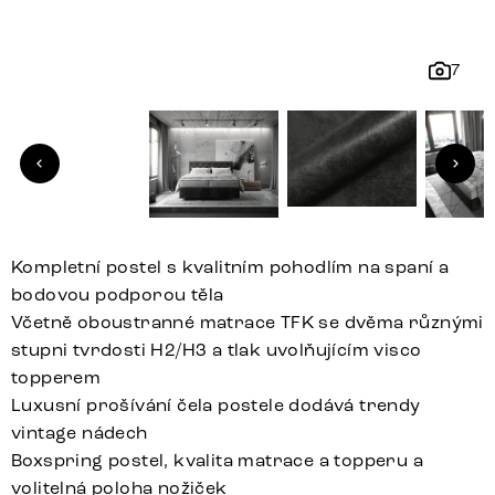
7
Kompletní postel s kvalitním pohodlím na spaní a
bodovou podporou těla
Včetně oboustranné matrace TFK se dvěma různými
stupni tvrdosti H2/H3 a tlak uvolňujícím visco
topperem
Luxusní prošívání čela postele dodává trendy
vintage nádech
Boxspring postel, kvalita matrace a topperu a
volitelná poloha nožiček