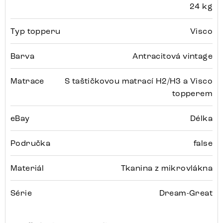
24 kg
Typ topperu
Visco
Barva
Antracitová vintage
Matrace
S taštičkovou matrací H2/H3 a Visco
topperem
eBay
Délka
Područka
false
Materiál
Tkanina z mikrovlákna
Série
Dream-Great