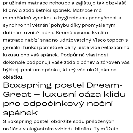
pružinám matrace nehoupe a zajišťuje tak obzvlášť
klidný a záda šetřící spánek. Matrace má
mimořádně vysokou a hygienickou prodyšnost a
synchronní větrání pohybu díky promyšleným
dutinám uvnitř jádra. Kromě vysoce kvalitní
matrace nabízí snadno udržovatelný Visco topper s
geniální funkcí paměťové pěny ještě více relaxačního
luxusu pro váš spánek. Podpůrné vlastnosti
dokonale podporují vaše záda a pánev a zároveň vás
hýčkají pocitem spánku, který vás uloží jako na
obláčku.
Boxspring postel Dream-
Great – luxusní oáza klidu
pro odpočinkový noční
spánek
S Boxspring postelí obdržíte sadu přiložených
nožiček v elegantním vzhledu hliníku. Ty můžete