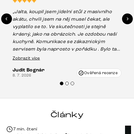
„Jalta, koupil jsem jídelní stůl z masivního
„O
akátu, chvíli jsem na něj musel čekat, ale
in
vyplatilo se to. Ve skutečnosti je stejně
zá
krásný, jako na obrázcích. Je ozdobou naší
ef
kuchyně. Komunikace se zákaznickým
Es
servisem byla naprosto v pořádku . Bylo tam
16.
drobné poškození u nohy stolu, které mohlo
Zobrazit více
vzniknout při přepravě, ale s pomocí pana
Judit Bognár
Vincze mi velmi korektně vyšli vstříc.
Ověřená recenze
8. 7. 2026
Doporučuji produkty Delife všem.“
Články
7 min. čtení