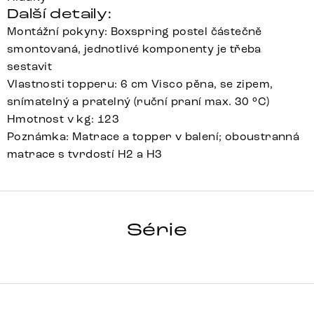
Další detaily:
Montážní pokyny: Boxspring postel částečně
smontovaná, jednotlivé komponenty je třeba
sestavit
Vlastnosti topperu: 6 cm Visco pěna, se zipem,
snímatelný a pratelný (ruční praní max. 30 °C)
Hmotnost v kg: 123
Poznámka: Matrace a topper v balení; oboustranná
matrace s tvrdostí H2 a H3
DREAM-
GREAT
Série
Detail celé série