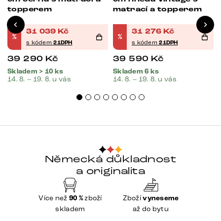
topperem
matrací a topperem
31 039
Kč
31 276
Kč
%
%
s kódem
21DPH
s kódem
21DPH
39 290
Kč
39 590
Kč
Skladem > 10 ks
Skladem 6 ks
14. 8. – 19. 8. u vás
14. 8. – 19. 8. u vás
Německá důkladnost
a originalita
Více než
90 %
zboží
Zboží
vyneseme
skladem
až do bytu