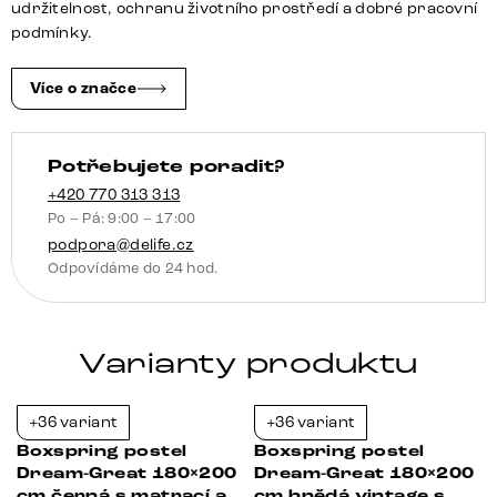
antracitová
udržitelnost, ochranu životního prostředí a dobré pracovní
vintage
podmínky.
s
taštičkovou
Více o značce
pružinovou
matrací
Potřebujete poradit?
a
visco
+420 770 313 313
Po – Pá: 9:00 – 17:00
topperem
podpora@delife.cz
množství
Odpovídáme do 24 hod.
Varianty produktu
+36 variant
+36 variant
-21%
-21%
Boxspring postel
Boxspring postel
Dream-Great 180×200
Dream-Great 180×200
cm černá s matrací a
cm hnědá vintage s