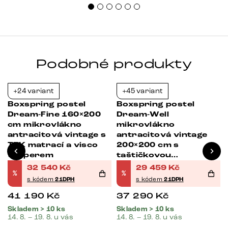
uspo
Podobné produkty
+24 variant
+45 variant
-21%
-21%
Boxspring postel
Boxspring postel
Dream-Fine 160×200
Dream-Well
cm mikrovlákno
mikrovlákno
antracitová vintage s
antracitová vintage
TFK matrací a visco
200×200 cm s
topperem
taštičkovou
pružinovou matrací a
32 540
Kč
29 459
Kč
%
%
visco topperem
s kódem
21DPH
s kódem
21DPH
41 190
Kč
37 290
Kč
Skladem > 10 ks
Skladem > 10 ks
14. 8. – 19. 8. u vás
14. 8. – 19. 8. u vás