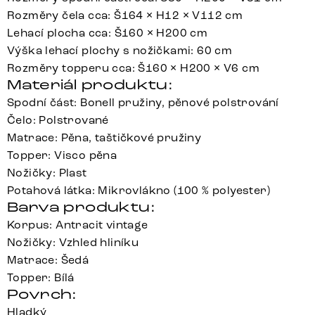
Rozměry čela cca: Š164 × H12 × V112 cm
Lehací plocha cca: Š160 × H200 cm
Výška lehací plochy s nožičkami: 60 cm
Rozměry topperu cca: Š160 × H200 × V6 cm
Materiál produktu:
Spodní část: Bonell pružiny, pěnové polstrování
Čelo: Polstrované
Matrace: Pěna, taštičkové pružiny
Topper: Visco pěna
Nožičky: Plast
Potahová látka: Mikrovlákno (100 % polyester)
Barva produktu:
Korpus: Antracit vintage
Nožičky: Vzhled hliníku
Matrace: Šedá
Topper: Bílá
Povrch:
Hladký