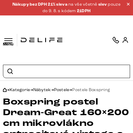
Nákupy bez DPH 21% sleva
na vše včetně
slev
pouze
do 9. 8. s kódem
21DPH
Menu
Kategorie
Nábytek
Postele
Postele Boxspring
Boxspring postel
Dream-Great 160×200
cm mikrovlákno