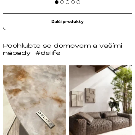
Další produkty
Pochlubte se domovem a vašími
nápady
#delife
DELIFE – Nábytek, který promění dům v domov. Domo
Místo, kam se budeš těšit 