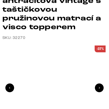
antracitová vintage s
taštičkovou
pružinovou matrací a
visco topperem
SKU: 32270
-37%