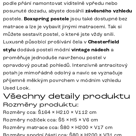
podle přání namontovat viditelně vpředu nebo
posunuté dozadu, abyste dosáhli
závěsného vzhledu
postele.
Boxspring postele
jsou také dostupné bez
matrace a lze je vybavit jinými matracemi. Tak si
můžete sestavit postel, o které jste vždy snili.
Luxusně působící prošívání čela v
Chesterfield
stylu
dodává posteli módní
vintage nádech
a
proměňuje jednoduše navrženou postel v
opravdový poutač pohledů. Intenzivně antracitový
potah je mimořádně odolný a navíc se vyznačuje
příjemně měkkým povrchem v módním vzhledu
Used Look.
Všechny detaily produktu
Rozměry produktu:
Rozměry cca: Š164 × H210 × V112 cm
Rozměry nožiček cca: Š5 × H5 × V6 cm
Rozměry matrace cca: Š80 × H200 × V17 cm
Rozměry spodní části cca: Š80 × H200 × V31 cm