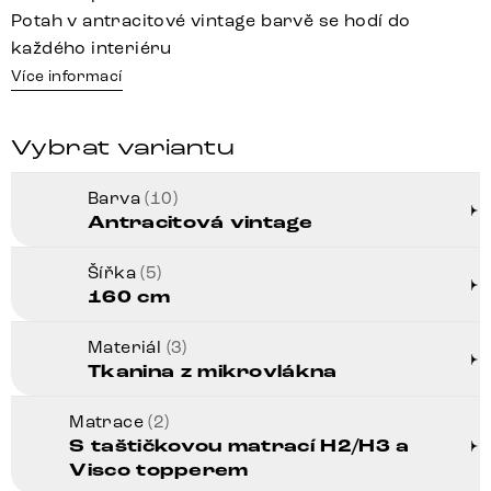
Potah v antracitové vintage barvě se hodí do
každého interiéru
Více informací
Vybrat variantu
Barva
(10)
Antracitová vintage
Šířka
(5)
160 cm
Materiál
(3)
Tkanina z mikrovlákna
Matrace
(2)
S taštičkovou matrací H2/H3 a
Visco topperem