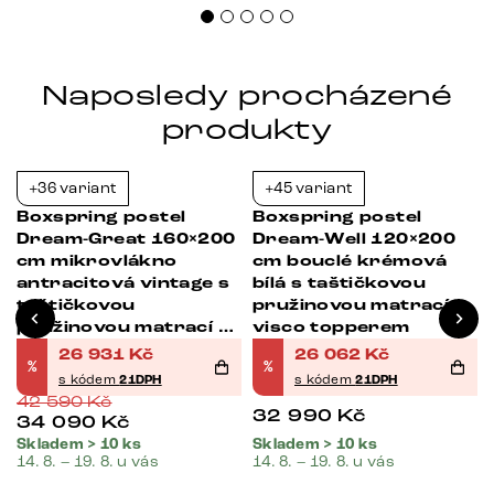
Naposledy procházené
produkty
+36 variant
+45 variant
-37%
-21%
Boxspring postel
Boxspring postel
Dream-Great 160×200
Dream-Well 120×200
cm mikrovlákno
cm bouclé krémová
antracitová vintage s
bílá s taštičkovou
taštičkovou
pružinovou matrací a
pružinovou matrací a
visco topperem
visco topperem
26 931
Kč
26 062
Kč
%
%
s kódem
21DPH
s kódem
21DPH
42 590
Kč
32 990
Kč
34 090
Kč
Skladem > 10 ks
Skladem > 10 ks
14. 8. – 19. 8. u vás
14. 8. – 19. 8. u vás