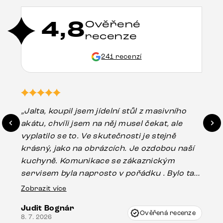
4,8
Ověřené
recenze
241 recenzí
„Jalta, koupil jsem jídelní stůl z masivního
„O
akátu, chvíli jsem na něj musel čekat, ale
in
vyplatilo se to. Ve skutečnosti je stejně
zá
krásný, jako na obrázcích. Je ozdobou naší
ef
kuchyně. Komunikace se zákaznickým
Es
servisem byla naprosto v pořádku . Bylo tam
16.
drobné poškození u nohy stolu, které mohlo
Zobrazit více
vzniknout při přepravě, ale s pomocí pana
Judit Bognár
Vincze mi velmi korektně vyšli vstříc.
Ověřená recenze
8. 7. 2026
Doporučuji produkty Delife všem.“