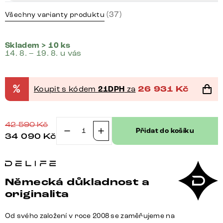
(37)
Všechny varianty produktu
Skladem > 10 ks
14. 8. – 19. 8. u vás
%
Koupit s kódem
21DPH
za
26 931
Kč
42 590
Kč
Přidat do košíku
34 090
Kč
Boxspring
postel
Dream-
Great
Německá důkladnost a
160x200
originalita
cm
mikrovlákno
Od svého založení v roce 2008 se zaměřujeme na