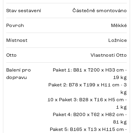
Stav sestavení
Částečně smontováno
Povrch
Měkké
Místnost
Ložnice
Otto
Vlastnosti Otto
Balení pro
Paket 1: B81 x T200 x H33 cm -
dopravu
19 kg
Paket 2: B78 x T199 x H11 cm - 3
kg
10 x Paket 3: B28 x T16 x H5 cm -
1 kg
Paket 4: B200 x T62 x H82 cm -
81 kg
Paket 5: B165 x T13 x H115 cm -