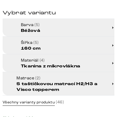
Vybrat variantu
Barva
(5)
Béžová
Šířka
(5)
160 cm
Materiál
(4)
Tkanina z mikrovlákna
Matrace
(2)
S taštičkovou matrací H2/H3 a
Visco topperem
(46)
Všechny varianty produktu