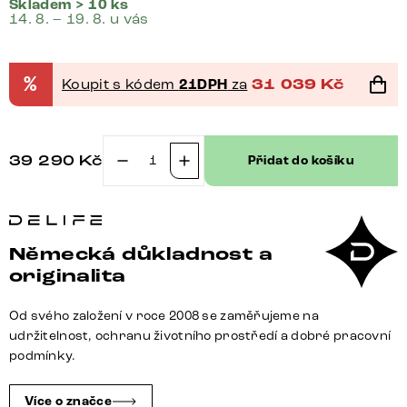
Skladem > 10 ks
14. 8. – 19. 8. u vás
%
Koupit s kódem
21DPH
za
31 039
Kč
39 290
Kč
Přidat do košíku
Boxspring
postel
Dream-
Well
Německá důkladnost a
160x200
originalita
cm
mikrovlákno
Od svého založení v roce 2008 se zaměřujeme na
béžová
udržitelnost, ochranu životního prostředí a dobré pracovní
s
podmínky.
taštičkovou
pružinovou
Více o značce