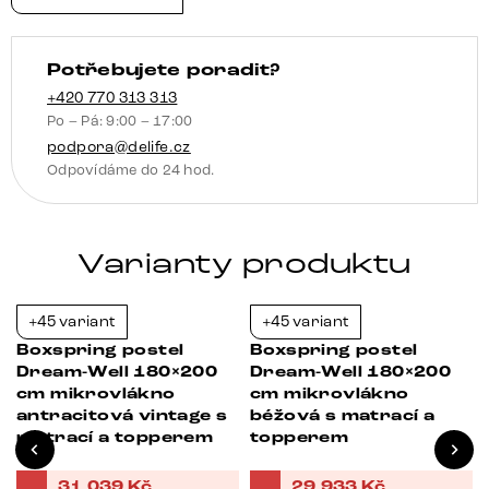
matrací
a
Potřebujete poradit?
visco
topperem
+420 770 313 313
Po – Pá: 9:00 – 17:00
množství
podpora@delife.cz
Odpovídáme do 24 hod.
Varianty produktu
+45 variant
+45 variant
-21%
-21%
Boxspring postel
Boxspring postel
Dream-Well 180×200
Dream-Well 180×200
á
cm mikrovlákno
cm mikrovlákno
antracitová vintage s
béžová s matrací a
matrací a topperem
topperem
31 039
Kč
29 933
Kč