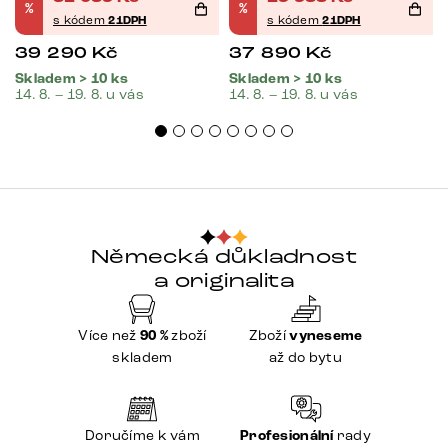
%
%
s kódem
21DPH
s kódem
21DPH
39 290
Kč
37 890
Kč
Skladem > 10 ks
Skladem > 10 ks
14. 8. – 19. 8. u vás
14. 8. – 19. 8. u vás
Německá důkladnost
a originalita
Více než
90 %
zboží
Zboží
vyneseme
skladem
až do bytu
Doručíme k vám
Profesionální
rady