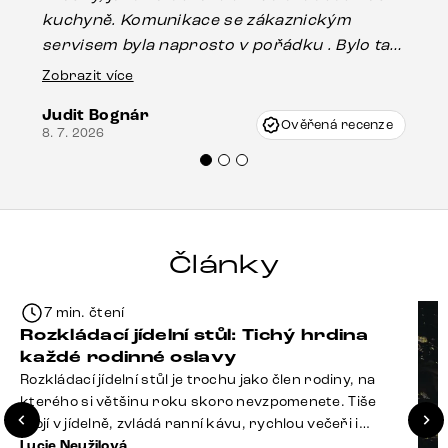
kuchyně. Komunikace se zákaznickým
Es
servisem byla naprosto v pořádku . Bylo tam
16.
drobné poškození u nohy stolu, které mohlo
Zobrazit více
vzniknout při přepravě, ale s pomocí pana
Judit Bognár
Vincze mi velmi korektně vyšli vstříc.
Ověřená recenze
8. 7. 2026
Doporučuji produkty Delife všem.“
Články
7 min. čtení
Rozkládací jídelní stůl: Tichý hrdina
každé rodinné oslavy
Rozkládací jídelní stůl je trochu jako člen rodiny, na
kterého si většinu roku skoro nevzpomenete. Tiše
stojí v jídelně, zvládá ranní kávu, rychlou večeři i
hromadu dopisů, které je potřeba „někdy vyřídit“. Pak
Lucie Neužilová