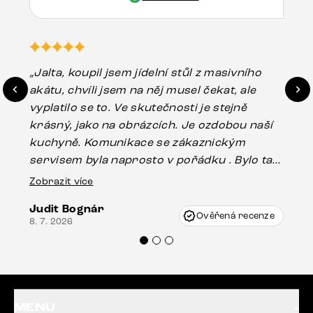
„Jalta, koupil jsem jídelní stůl z masivního
„O
akátu, chvíli jsem na něj musel čekat, ale
in
vyplatilo se to. Ve skutečnosti je stejně
zá
krásný, jako na obrázcích. Je ozdobou naší
ef
kuchyně. Komunikace se zákaznickým
Es
servisem byla naprosto v pořádku . Bylo tam
16.
drobné poškození u nohy stolu, které mohlo
Zobrazit více
vzniknout při přepravě, ale s pomocí pana
Judit Bognár
Vincze mi velmi korektně vyšli vstříc.
Ověřená recenze
8. 7. 2026
Doporučuji produkty Delife všem.“
MENU