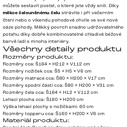
můžete sestavit postel, o které jste vždy snili. Díky
měkce čalouněnému čelu
strávíte i při večerním
čtení nebo o víkendu pohodové chvíle ve své nové
oáze pohody. Měkký povrch snadno udržovatelného
potahu díky dobře kombinovatelné chladivé béžové
barvě ladí s mnoha interiéry.
Všechny detaily produktu
Rozměry produktu:
Rozměry cca: Š164 × H212 × V112 cm
Rozměry nožiček cca: Š5 × H5 × V6 cm
Rozměry matrace cca: Š80 × H200 × V17 cm
Rozměry spodní části cca: Š80 × H200 × V31 cm
Rozměry čela cca: Š164 × H12 × V112 cm
Lehací plocha cca: Š160 × H200 cm
Výška lehací plochy s nožičkami: 60 cm
Rozměry topperu cca: Š160 × H200 × V6 cm
Materiál produktu: