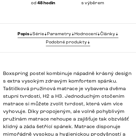
od
48 hodin
s výběrem
Popis
Série
Parametry
Hodnocení
Články
Podobné produkty
Boxspring postel kombinuje nápadně krásný design
s extra vysokým zdravým komfortem spánku.
Taštičková pružinová matrace je vybavena dvěma
stupni tvrdosti, H2 a H3. Jednoduchým otočením
matrace si můžete zvolit tvrdost, která vám více
vyhovuje. Díky propojeným, ale volně pohyblivým
pružinám matrace nehoupe a zajišťuje tak obzvlášť
klidný a záda šetřící spánek. Matrace disponuje
mimořádně vysokou a hygienickou prodyšností a