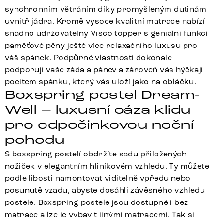
synchronním větráním díky promyšleným dutinám
uvnitř jádra. Kromě vysoce kvalitní matrace nabízí
snadno udržovatelný Visco topper s geniální funkcí
paměťové pěny ještě více relaxačního luxusu pro
váš spánek. Podpůrné vlastnosti dokonale
podporují vaše záda a pánev a zároveň vás hýčkají
pocitem spánku, který vás uloží jako na obláčku.
Boxspring postel Dream-
Well – luxusní oáza klidu
pro odpočinkovou noční
pohodu
S boxspring postelí obdržíte sadu přiložených
nožiček v elegantním hliníkovém vzhledu. Ty můžete
podle libosti namontovat viditelně vpředu nebo
posunutě vzadu, abyste dosáhli závěsného vzhledu
postele. Boxspring postele jsou dostupné i bez
matrace a lze je vybavit jinými matracemi. Tak si