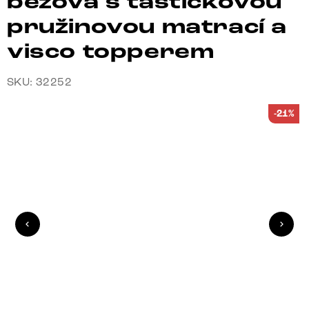
béžová s taštičkovou
pružinovou matrací a
visco topperem
SKU: 32252
-21%