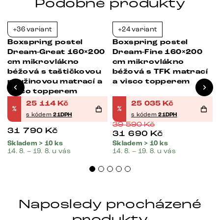
Podobné produkty
+36 variant
+24 variant
-21%
-37%
Boxspring postel
Boxspring postel
Dream-Great 160×200
Dream-Fine 160×200
cm mikrovlákno
cm mikrovlákno
béžová s taštičkovou
béžová s TFK matrací
pružinovou matrací a
a visco topperem
visco topperem
25 114
Kč
25 035
Kč
%
%
s kódem
21DPH
s kódem
21DPH
39 590
Kč
31 790
Kč
31 690
Kč
Skladem > 10 ks
Skladem > 10 ks
14. 8. – 19. 8. u vás
14. 8. – 19. 8. u vás
Naposledy procházené
produkty