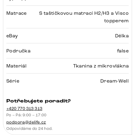
Matrace
S taštičkovou matrací H2/H3 a Visco
topperem
eBay
Délka
Područka
false
Materiál
Tkanina z mikrovlákna
Série
Dream-Well
Potřebujete poradit?
+420 770 313 313
Po – Pá: 9:00 – 17:00
podpora@delife.cz
Odpovídáme do 24 hod.