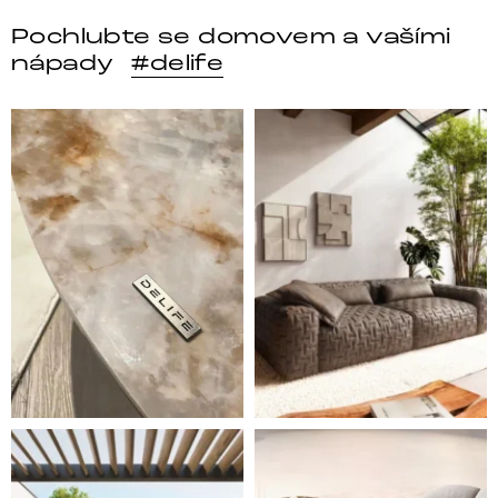
Pochlubte se domovem a vašími
nápady
#delife
DELIFE – Nábytek, který promění dům v domov. Domo
Místo, kam se budeš těšit 
Styl, odolnost a společné chvíle pod širým nebem.
Ne každá pohovka je jen mí