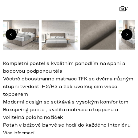
7
Kompletní postel s kvalitním pohodlím na spaní a
bodovou podporou těla
Včetně oboustranné matrace TFK se dvěma různými
stupni tvrdosti H2/H3 a tlak uvolňujícím visco
topperem
Moderní design se setkává s vysokým komfortem
Boxspring postel, kvalita matrace a topperu a
volitelná poloha nožiček
Potah v béžové barvě se hodí do každého interiéru
Více informací