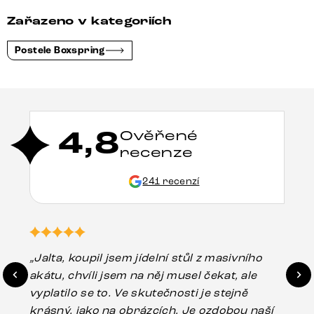
Zařazeno v kategoriích
Postele Boxspring
4,8
Ověřené
recenze
241 recenzí
„Jalta, koupil jsem jídelní stůl z masivního
„O
akátu, chvíli jsem na něj musel čekat, ale
in
vyplatilo se to. Ve skutečnosti je stejně
zá
krásný, jako na obrázcích. Je ozdobou naší
ef