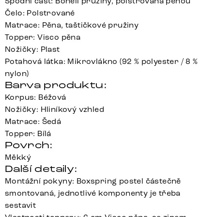
Spodní část: Bonell pružiny, polstrovaná pěnou
Čelo: Polstrované
Matrace: Pěna, taštičkové pružiny
Topper: Visco pěna
Nožičky: Plast
Potahová látka: Mikrovlákno (92 % polyester / 8 %
nylon)
Barva produktu:
Korpus: Béžová
Nožičky: Hliníkový vzhled
Matrace: Šedá
Topper: Bílá
Povrch:
Měkký
Další detaily:
Montážní pokyny: Boxspring postel částečně
smontovaná, jednotlivé komponenty je třeba
sestavit