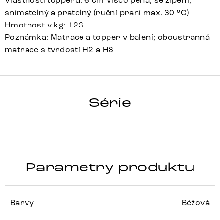
Vlastnosti topperu: 6 cm Visco pěna, se zipem,
snímatelný a pratelný (ruční praní max. 30 °C)
Hmotnost v kg: 123
Poznámka: Matrace a topper v balení; oboustranná
matrace s tvrdostí H2 a H3
DREAM-WELL
Série
Detail celé série
Parametry produktu
Barvy
Béžová