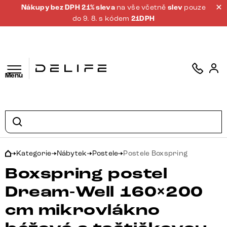
Nákupy bez DPH 21% sleva
na vše včetně
slev
pouze
do 9. 8. s kódem
21DPH
Menu
Kategorie
Nábytek
Postele
Postele Boxspring
Boxspring postel
Dream-Well 160×200
cm mikrovlákno