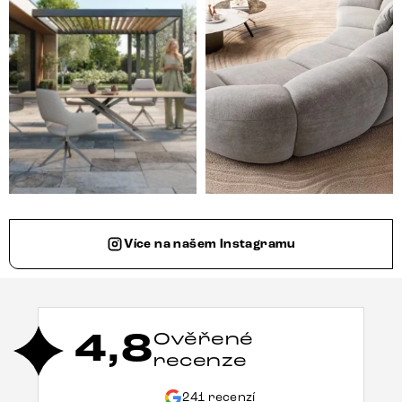
Více na našem Instagramu
4,8
Ověřené
recenze
241 recenzí