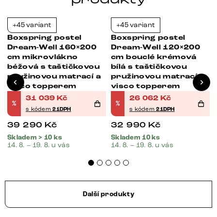
+45 variant
+45 variant
-21%
-21%
Boxspring postel
Boxspring postel
Dream-Well 160×200
Dream-Well 120×200
cm mikrovlákno
cm bouclé krémová
béžová s taštičkovou
bílá s taštičkovou
pružinovou matrací a
pružinovou matrací a
visco topperem
visco topperem
31 039
Kč
26 062
Kč
%
%
s kódem
21DPH
s kódem
21DPH
39 290
Kč
32 990
Kč
Skladem > 10 ks
Skladem 10 ks
14. 8. – 19. 8. u vás
14. 8. – 19. 8. u vás
Další produkty