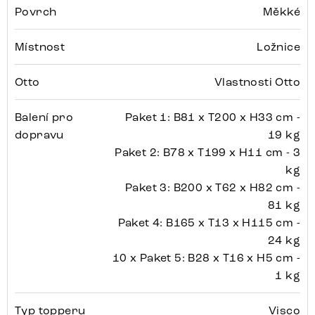
Povrch
Měkké
Místnost
Ložnice
Otto
Vlastnosti Otto
Balení pro
Paket 1: B81 x T200 x H33 cm -
dopravu
19 kg
Paket 2: B78 x T199 x H11 cm - 3
kg
Paket 3: B200 x T62 x H82 cm -
81 kg
Paket 4: B165 x T13 x H115 cm -
24 kg
10 x Paket 5: B28 x T16 x H5 cm -
1 kg
Typ topperu
Visco