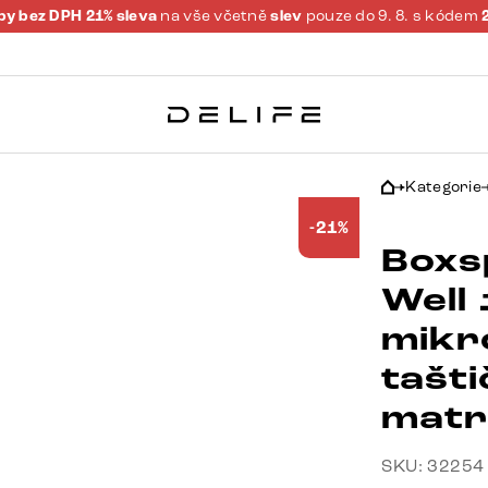
y bez DPH 21% sleva
na vše včetně
slev
pouze do 9. 8. s kódem
Kategorie
-21%
Boxs
Well
mikr
tašt
matr
SKU: 32254