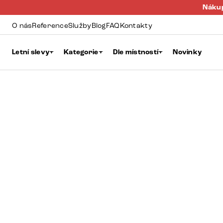
Nákup
O nás
Reference
Služby
Blog
FAQ
Kontakty
Letní slevy
Kategorie
Dle místností
Novinky