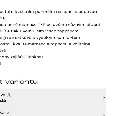
ostel s kvalitním pohodlím na spaní a bodovou
ěla
ustranné matrace TFK se dvěma různými stupni
/H3 a tlak uvolňujícím visco topperem
sign se setkává s vysokým komfortem
stel, kvalita matrace a topperu a volitelná
ček
nohy zajišťují lehkost
í
t variantu
rva
(5)
dá
řka
(5)