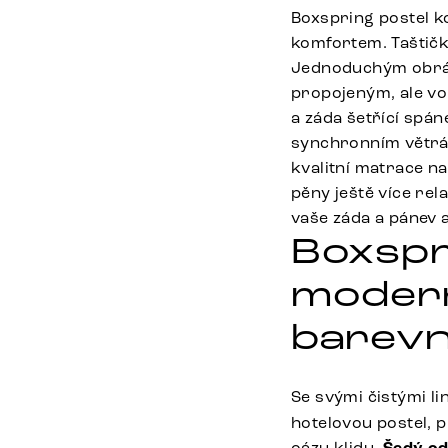
Boxspring postel 
komfortem. Taštičk
Jednoduchým obráce
propojeným, ale vo
a záda šetřící spá
synchronním větrá
kvalitní matrace n
pěny ještě více re
vaše záda a pánev a
Boxspr
modern
barev
Se svými čistými li
hotelovou postel, 
oázu klidu.