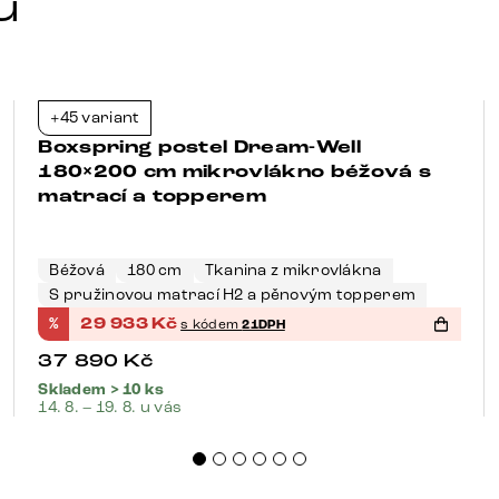
u
+45 variant
-21%
Boxspring postel Dream-Well
180×200 cm mikrovlákno béžová s
matrací a topperem
Béžová
180 cm
Tkanina z mikrovlákna
S pružinovou matrací H2 a pěnovým topperem
%
29 933
Kč
s kódem
21DPH
37 890
Kč
Skladem > 10 ks
14. 8. – 19. 8. u vás