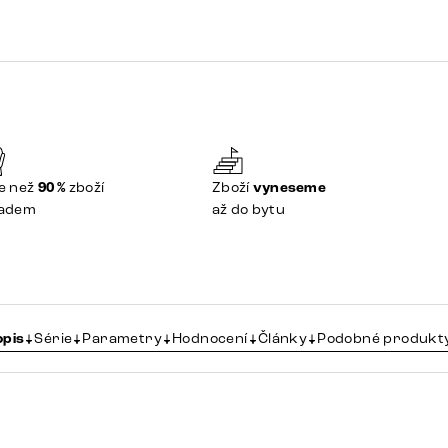
e než
90 %
zboží
Zboží
vyneseme
ladem
až do bytu
opis
Série
Parametry
Hodnocení
Články
Podobné produkt