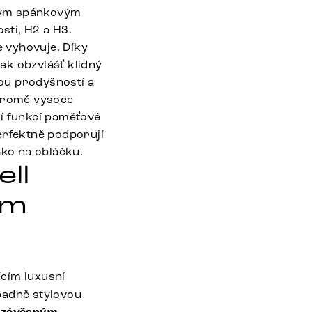
avým spánkovým
sti, H2 a H3.
 vyhovuje. Díky
ak obzvlášť klidný
ou prodyšností a
Kromě vysoce
ní funkcí paměťové
erfektně podporují
ako na obláčku.
ll
ím
ícím luxusní
padně stylovou
e