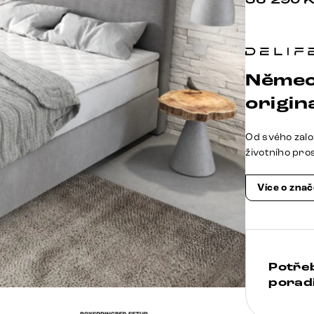
Němec
origina
Od svého zalo
životního pro
Více o zna
Potře
poradi