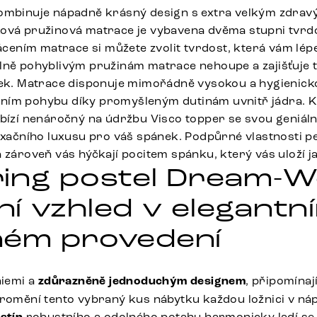
kombinuje nápadně krásný design s extra velkým zdr
ová pružinová matrace je vybavena dvěma stupni tvrdo
ním matrace si můžete zvolit tvrdost, která vám lépe
lně pohyblivým pružinám matrace nehoupe a zajišťuje t
nek. Matrace disponuje mimořádně vysokou a hygienick
ním pohybu díky promyšleným dutinám uvnitř jádra. 
abízí nenáročný na údržbu Visco topper se svou geniál
laxačního luxusu pro váš spánek. Podpůrné vlastnosti p
 zároveň vás hýčkají pocitem spánku, který vás uloží j
ing postel Dream-We
í vzhled v elegantn
ném provedení
niemi a
zdůrazněně jednoduchým designem
, připomínaj
promění tento vybraný kus nábytku každou ložnici v ná
robustního a odolného potahu harmonicky ladí s