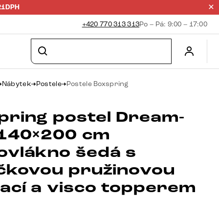
21DPH
+420 770 313 313
Po – Pá: 9:00 – 17:00
Nábytek
Postele
Postele Boxspring
pring postel Dream-
 140×200 cm
ovlákno šedá s
ičkovou pružinovou
ací a visco topperem