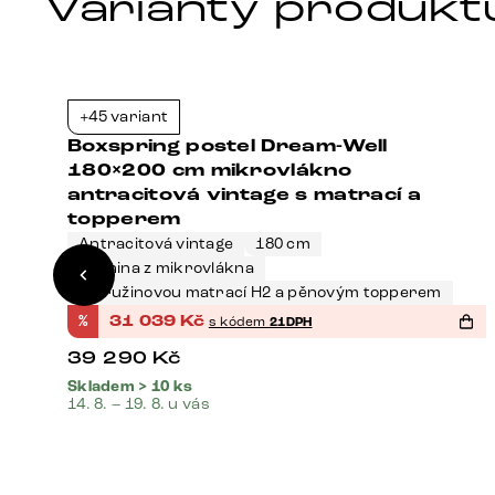
Varianty produkt
+45 variant
1%
-21%
Boxspring postel Dream-Well
dá
180×200 cm mikrovlákno
antracitová vintage s matrací a
topperem
Antracitová vintage
180 cm
Tkanina z mikrovlákna
S pružinovou matrací H2 a pěnovým topperem
%
31 039
Kč
s kódem
21DPH
39 290
Kč
Skladem > 10 ks
14. 8. – 19. 8. u vás