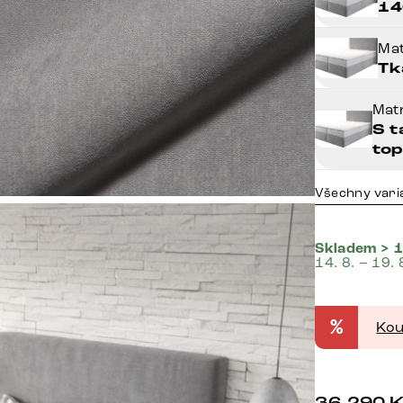
14
Mat
Tk
Mat
S t
to
Všechny vari
Skladem > 1
14. 8. – 19. 
%
Kou
36 290