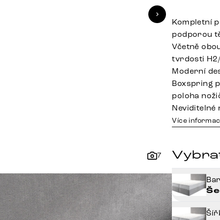
Kompletní p
podporou t
Včetně obo
tvrdosti H2
Moderní de
Boxspring po
poloha noži
Neviditelné 
Více informac
Vybra
7
Ba
Še
Ší