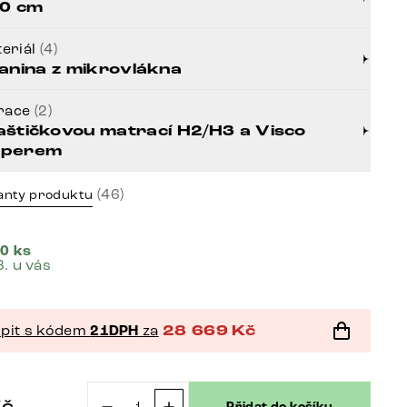
0 cm
eriál
(4)
anina z mikrovlákna
race
(2)
aštičkovou matrací H2/H3 a Visco
pperem
(46)
anty produktu
0 ks
8. u vás
pit s kódem
21DPH
za
28 669
Kč
Kč