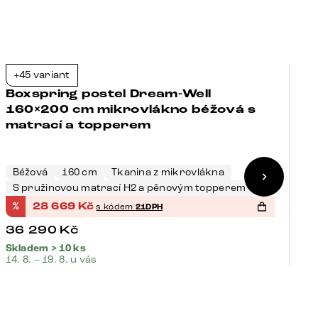
+45 variant
+
-21%
Boxspring postel Dream-Well
B
160×200 cm mikrovlákno béžová s
1
matrací a topperem
m
Béžová
160 cm
Tkanina z mikrovlákna
Š
S pružinovou matrací H2 a pěnovým topperem
S
%
28 669
Kč
%
s kódem
21DPH
36 290
Kč
3
Skladem > 10 ks
Sk
14. 8. – 19. 8. u vás
14.