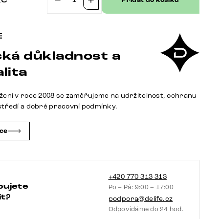
Přidat do košíku
Boxspring
postel
Dream-
Well
ká důkladnost a
140x200
cm
lita
mikrovlákno
šedá
žení v roce 2008 se zaměřujeme na udržitelnost, ochranu
s
středí a dobré pracovní podmínky.
taštičkovou
pružinovou
čce
matrací
a
visco
topperem
+420 770 313 313
bujete
Po – Pá: 9:00 – 17:00
množství
t?
podpora@delife.cz
Odpovídáme do 24 hod.