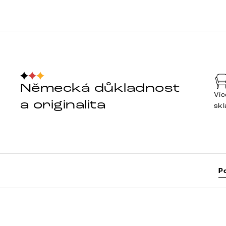
Německá důkladnost
Víc
a originalita
sk
P