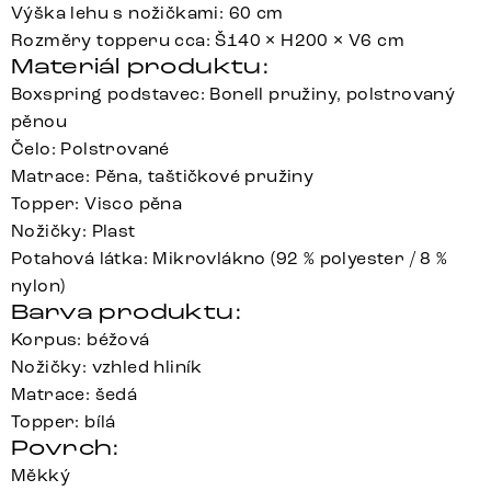
Výška lehu s nožičkami: 60 cm
Rozměry topperu cca: Š140 × H200 × V6 cm
Materiál produktu:
Boxspring podstavec: Bonell pružiny, polstrovaný
pěnou
Čelo: Polstrované
Matrace: Pěna, taštičkové pružiny
Topper: Visco pěna
Nožičky: Plast
Potahová látka: Mikrovlákno (92 % polyester / 8 %
nylon)
Barva produktu:
Korpus: béžová
Nožičky: vzhled hliník
Matrace: šedá
Topper: bílá
Povrch:
Měkký