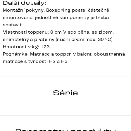
Další detaily:
Montážní pokyny: Boxspring postel částečně
smontovaná, jednotlivé komponenty je třeba
sestavit
Vlastnosti topperu: 6 cm Visco pěna, se zipem,
snímatelný a pratelný (ruční praní max. 30 °C)
Hmotnost v kg: 123
Poznámka: Matrace a topper v balení; oboustranná
matrace s tvrdostí H2 a H3
DREAM-
GREAT
Série
Detail celé série