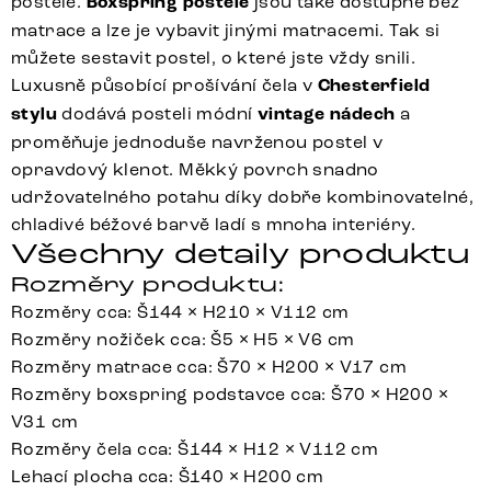
postele.
Boxspring postele
jsou také dostupné bez
matrace a lze je vybavit jinými matracemi. Tak si
můžete sestavit postel, o které jste vždy snili.
Luxusně působící prošívání čela v
Chesterfield
stylu
dodává posteli módní
vintage nádech
a
proměňuje jednoduše navrženou postel v
opravdový klenot. Měkký povrch snadno
udržovatelného potahu díky dobře kombinovatelné,
chladivé béžové barvě ladí s mnoha interiéry.
Všechny detaily produktu
Rozměry produktu:
Rozměry cca: Š144 × H210 × V112 cm
Rozměry nožiček cca: Š5 × H5 × V6 cm
Rozměry matrace cca: Š70 × H200 × V17 cm
Rozměry boxspring podstavce cca: Š70 × H200 ×
V31 cm
Rozměry čela cca: Š144 × H12 × V112 cm
Lehací plocha cca: Š140 × H200 cm