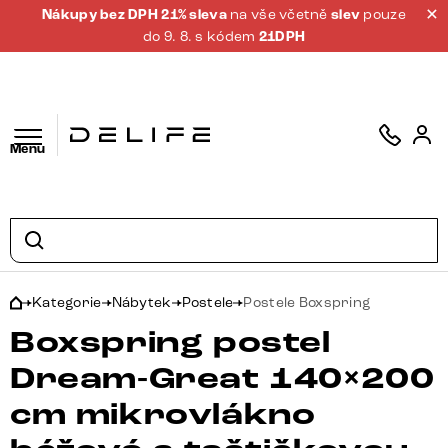
Nákupy bez DPH 21% sleva
na vše včetně
slev
pouze
do 9. 8. s kódem
21DPH
Menu
Kategorie
Nábytek
Postele
Postele Boxspring
Boxspring postel
Dream-Great 140×200
cm mikrovlákno