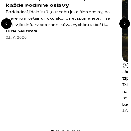
každé rodinné oslavy
Rozkládací jídelní stůl je trochu jako člen rodiny, na
kterého si většinu roku skoro nevzpomenete. Tiše
stojí v jídelně, zvládá ranní kávu, rychlou večeři i
hromadu dopisů, které je potřeba „někdy vyřídit“. Pak
Lucie Neužilová
ale přijdou Vánoce, narozeniny nebo zpráva: „Stavíme
31. 7. 2026
se jen na chvilku. Bude nás osm.“ A v tu chvíli přichází
jeho chvíle. Z [&hellip;]
Ja
ti
Tele
na k
poko
prak
Luci
souč
17. 
nest
sprá
uspo