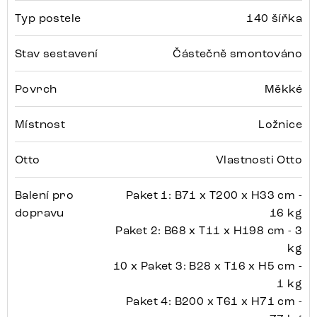
Typ postele
140 šířka
Stav sestavení
Částečně smontováno
Povrch
Měkké
Místnost
Ložnice
Otto
Vlastnosti Otto
Balení pro
Paket 1: B71 x T200 x H33 cm -
dopravu
16 kg
Paket 2: B68 x T11 x H198 cm - 3
kg
10 x Paket 3: B28 x T16 x H5 cm -
1 kg
Paket 4: B200 x T61 x H71 cm -