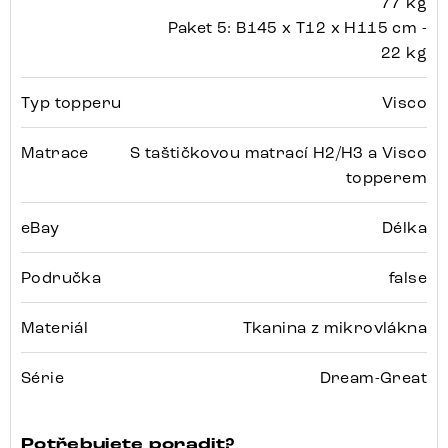
77 kg
Paket 5: B145 x T12 x H115 cm -
22 kg
Typ topperu
Visco
Matrace
S taštičkovou matrací H2/H3 a Visco
topperem
eBay
Délka
Područka
false
Materiál
Tkanina z mikrovlákna
Série
Dream-Great
Potřebujete poradit?