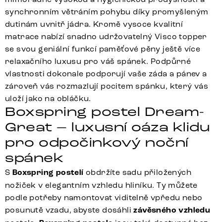
synchronním větráním pohybu díky promyšleným
dutinám uvnitř jádra. Kromě vysoce kvalitní
matrace nabízí snadno udržovatelný Visco topper
se svou geniální funkcí paměťové pěny ještě více
relaxačního luxusu pro váš spánek. Podpůrné
vlastnosti dokonale podporují vaše záda a pánev a
zároveň vás rozmazlují pocitem spánku, který vás
uloží jako na obláčku.
Boxspring postel Dream-
Great – luxusní oáza klidu
pro odpočinkový noční
spánek
S
Boxspring postelí
obdržíte sadu přiložených
nožiček v elegantním vzhledu hliníku. Ty můžete
podle potřeby namontovat viditelně vpředu nebo
posunutě vzadu, abyste dosáhli
závěsného vzhledu