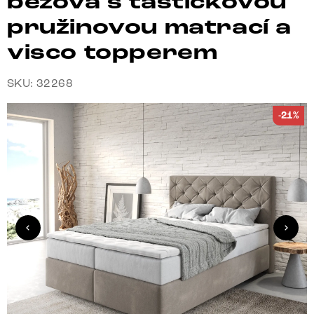
béžová s taštičkovou
pružinovou matrací a
visco topperem
SKU: 32268
-21%