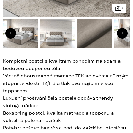
7
Kompletní postel s kvalitním pohodlím na spaní a
bodovou podporou těla
Včetně oboustranné matrace TFK se dvěma různými
stupni tvrdosti H2/H3 a tlak uvolňujícím visco
topperem
Luxusní prošívání čela postele dodává trendy
vintage nádech
Boxspring postel, kvalita matrace a topperu a
volitelná poloha nožiček
Potah v béžové barvě se hodí do každého interiéru