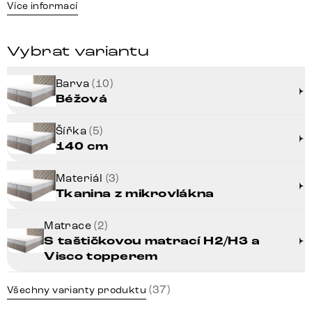
Více informací
Vybrat variantu
Barva
(10)
Béžová
Šířka
(5)
140 cm
Materiál
(3)
Tkanina z mikrovlákna
Matrace
(2)
S taštičkovou matrací H2/H3 a
Visco topperem
(37)
Všechny varianty produktu