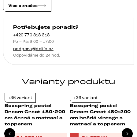
pružinovou
Více o značce
matrací
a
Potřebujete poradit?
visco
topperem
+420 770 313 313
Po – Pá: 9:00 – 17:00
množství
podpora@delife.cz
Odpovídáme do 24 hod.
Varianty produktu
+36 variant
+36 variant
-21%
-21%
Boxspring postel
Boxspring postel
Dream-Great 180×200
Dream-Great 180×200
cm černá s matrací a
cm hnědá vintage s
topperem
matrací a topperem