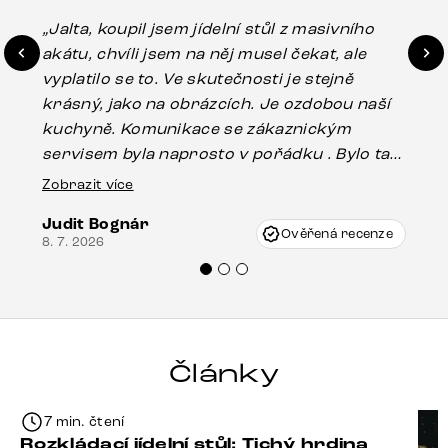
„Jalta, koupil jsem jídelní stůl z masivního
„O
akátu, chvíli jsem na něj musel čekat, ale
in
vyplatilo se to. Ve skutečnosti je stejně
zá
krásný, jako na obrázcích. Je ozdobou naší
ef
kuchyně. Komunikace se zákaznickým
Es
servisem byla naprosto v pořádku . Bylo tam
16.
drobné poškození u nohy stolu, které mohlo
Zobrazit více
vzniknout při přepravě, ale s pomocí pana
Judit Bognár
Vincze mi velmi korektně vyšli vstříc.
Ověřená recenze
8. 7. 2026
Doporučuji produkty Delife všem.“
Články
7 min. čtení
Rozkládací jídelní stůl: Tichý hrdina