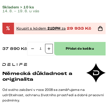
Skladem > 10 ks
14. 8. – 19. 8. u vás
%
Koupit s kódem
21DPH
za
29 933
Kč
37 890
Kč
Přidat do košíku
Boxspring
postel
Dream-
Great
Německá důkladnost a
140x200
originalita
cm
mikrovlákno
Od svého založení v roce 2008 se zaměřujeme na
béžová
udržitelnost, ochranu životního prostředí a dobré pracovní
s
podmínky.
taštičkovou