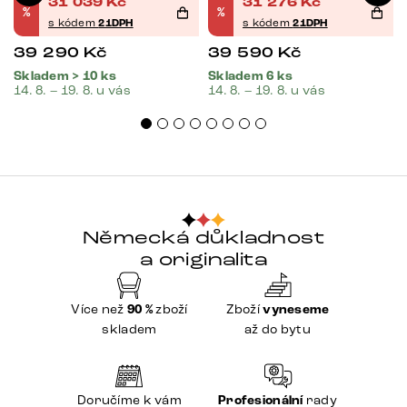
31 039
Kč
31 276
Kč
%
%
s kódem
21DPH
s kódem
21DPH
39 290
Kč
39 590
Kč
Skladem > 10 ks
Skladem 6 ks
14. 8. – 19. 8. u vás
14. 8. – 19. 8. u vás
Německá důkladnost
a originalita
Více než
90 %
zboží
Zboží
vyneseme
skladem
až do bytu
Doručíme k vám
Profesionální
rady