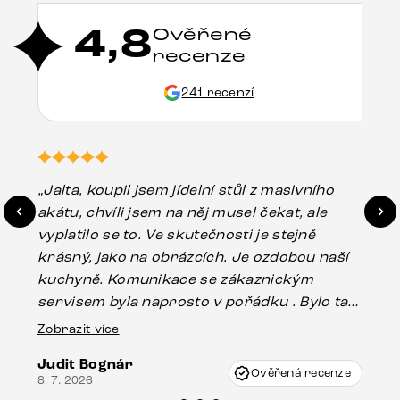
4,8
Ověřené
recenze
241 recenzí
„Jalta, koupil jsem jídelní stůl z masivního
„O
akátu, chvíli jsem na něj musel čekat, ale
in
vyplatilo se to. Ve skutečnosti je stejně
zá
krásný, jako na obrázcích. Je ozdobou naší
ef
kuchyně. Komunikace se zákaznickým
Es
servisem byla naprosto v pořádku . Bylo tam
16.
drobné poškození u nohy stolu, které mohlo
Zobrazit více
vzniknout při přepravě, ale s pomocí pana
Judit Bognár
Vincze mi velmi korektně vyšli vstříc.
Ověřená recenze
8. 7. 2026
Doporučuji produkty Delife všem.“