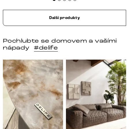
Další produkty
Pochlubte se domovem a vašími
nápady
#delife
DELIFE – Nábytek, který promění dům v domov. Domo
Místo, kam se budeš těšit 