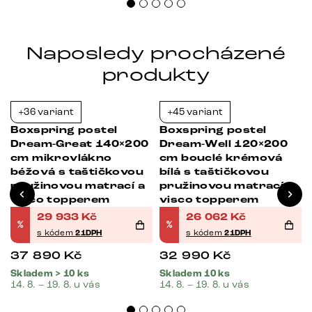
Naposledy procházené
produkty
+36 variant
+45 variant
-21%
-21%
Boxspring postel
Boxspring postel
Dream-Great 140×200
Dream-Well 120×200
cm mikrovlákno
cm bouclé krémová
béžová s taštičkovou
bílá s taštičkovou
pružinovou matrací a
pružinovou matrací a
visco topperem
visco topperem
29 933
Kč
26 062
Kč
%
%
s kódem
21DPH
s kódem
21DPH
37 890
Kč
32 990
Kč
Skladem > 10 ks
Skladem 10 ks
14. 8. – 19. 8. u vás
14. 8. – 19. 8. u vás