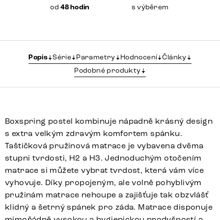
od
48 hodin
s výběrem
Popis
Série
Parametry
Hodnocení
Články
Podobné produkty
Boxspring postel kombinuje nápadně krásný design
s extra velkým zdravým komfortem spánku.
Taštičková pružinová matrace je vybavena dvěma
stupni tvrdosti, H2 a H3. Jednoduchým otočením
matrace si můžete vybrat tvrdost, která vám více
vyhovuje. Díky propojeným, ale volně pohyblivým
pružinám matrace nehoupe a zajišťuje tak obzvlášť
klidný a šetrný spánek pro záda. Matrace disponuje
mimořádně vysokou a hygienickou prodyšností a