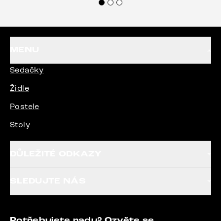
MENU
Sedačky
Židle
Postele
Stoly
DŮLEŽITÉ ODKAZY
SLEDUJTE NÁS
Potřebujete radu? Ozvěte se.