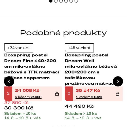
Podobné produkty
+24 variant
+45 variant
-37%
-21%
Boxspring postel
Boxspring postel
Dream-Fine 140×200
Dream-Well
cm mikrovlákno
mikrovlákno béžová
béžová s TFK matrací
200×200 cm s
a Visco topperem
taštičkovou
pružinovou matrací a
visco topperem
24 008
Kč
35 147
Kč
%
%
s kódem
21DPH
s kódem
21DPH
37 890
Kč
44 490
Kč
30 390
Kč
Skladem > 10 ks
Skladem > 10 ks
14. 8. – 19. 8. u vás
14. 8. – 19. 8. u vás