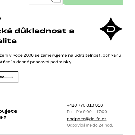
postel
Cutio
180x200
ká důkladnost a
cm
mikrovlákno
lita
taupe
vintage
žení v roce 2008 se zaměřujeme na udržitelnost, ochranu
množství
středí a dobré pracovní podmínky.
čce
+420 770 313 313
bujete
Po – Pá: 9:00 – 17:00
t?
podpora@delife.cz
Odpovídáme do 24 hod.