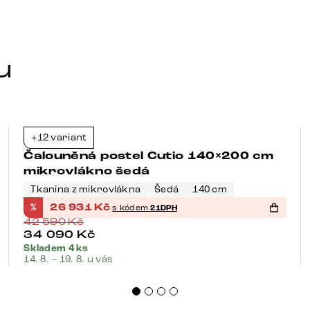
u
+12 variant
-37%
Čalouněná postel Cutio 140×200 cm
mikrovlákno šedá
Tkanina z mikrovlákna
Šedá
140 cm
%
26 931
Kč
s kódem
21DPH
42 590
Kč
34 090
Kč
Skladem 4 ks
14. 8. – 19. 8. u vás