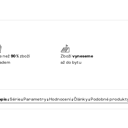
e než
90 %
zboží
Zboží
vyneseme
ladem
až do bytu
opis
Série
Parametry
Hodnocení
Články
Podobné produkt