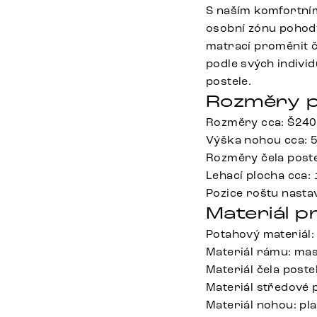
S naším komfortní
osobní zónu pohody
matrací proměnit č
podle svých individ
postele.
Rozměry p
Rozměry cca: Š240
Výška nohou cca: 
Rozměry čela poste
Lehací plocha cca:
Pozice roštu nasta
Materiál p
Potahový materiál:
Materiál rámu: masi
Materiál čela post
Materiál středové 
Materiál nohou: pla