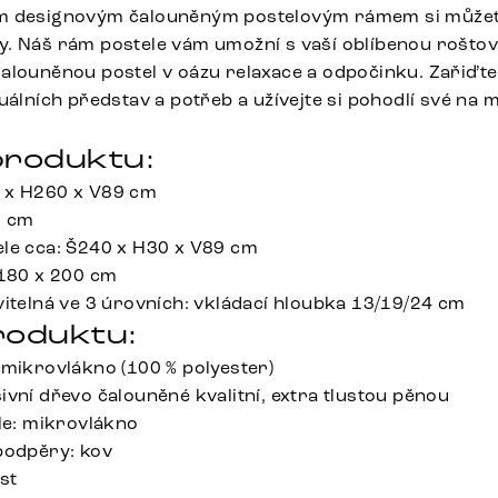
m designovým čalouněným postelovým rámem si můžete
. Náš rám postele vám umožní s vaší oblíbenou roštov
alouněnou postel v oázu relaxace a odpočinku. Zařiďte 
uálních představ a potřeb a užívejte si pohodlí své na 
roduktu:
 x H260 x V89 cm
5 cm
le cca: Š240 x H30 x V89 cm
 180 x 200 cm
vitelná ve 3 úrovních: vkládací hloubka 13/19/24 cm
roduktu:
 mikrovlákno (100 % polyester)
vní dřevo čalouněné kvalitní, extra tlustou pěnou
ele: mikrovlákno
podpěry: kov
st