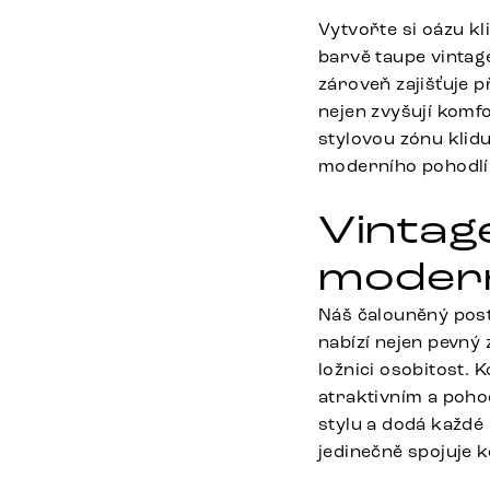
Vytvořte si oázu k
barvě taupe vintag
zároveň zajišťuje p
nejen zvyšují komfo
stylovou zónu klidu
moderního pohodlí a
Vintag
moder
Náš čalouněný post
nabízí nejen pevný 
ložnici osobitost.
atraktivním a poho
stylu a dodá každé 
jedinečně spojuje 