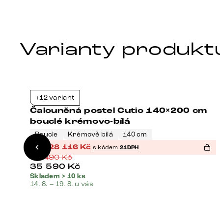
Varianty produkt
Bestseller
+12 variant
1%
-37%
m
Čalouněná postel Cutio 140×200 cm
bouclé krémovo-bílá
Boucle
Krémově bílá
140 cm
%
28 116
Kč
s kódem
21DPH
44 490
Kč
35 590
Kč
Skladem > 10 ks
14. 8. – 19. 8. u vás