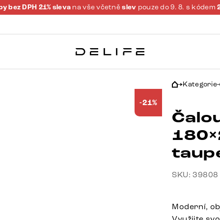
y bez DPH 21% sleva
na vše včetně
slev
pouze do 9. 8. s kódem
Kategorie
-21%
Čalo
180×
taup
SKU: 39808
Moderní, ob
Využijte sv