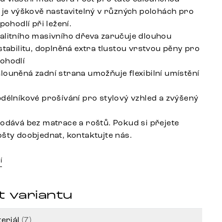
t je výškově nastavitelný v různých polohách pro
 pohodlí při ležení.
alitního masivního dřeva zaručuje dlouhou
stabilitu, doplněná extra tlustou vrstvou pěny pro
ohodlí
louněná zadní strana umožňuje flexibilní umístění
bdélníkové prošívání pro stylový vzhled a zvýšený
rodává bez matrace a roštů. Pokud si přejete
ošty doobjednat, kontaktujte nás.
í
t variantu
eriál
(7)