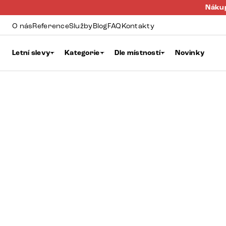
Nákup
O nás
Reference
Služby
Blog
FAQ
Kontakty
Letní slevy
Kategorie
Dle místností
Novinky