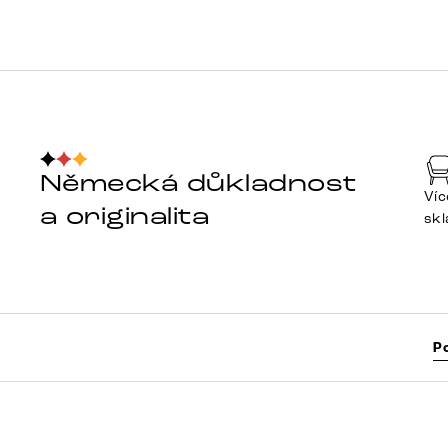
Německá důkladnost
Víc
a originalita
sk
P