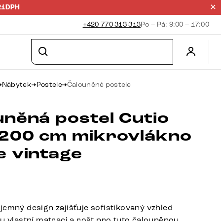
21DPH
+420 770 313 313
Po – Pá: 9:00 – 17:00
Nábytek
Postele
Čalouněné postele
uněná postel Cutio
200 cm mikrovlákno
e vintage
jemný design zajišťuje sofistikovaný vzhled
ou vlastní matraci a rošt pro tuto čalouněnou