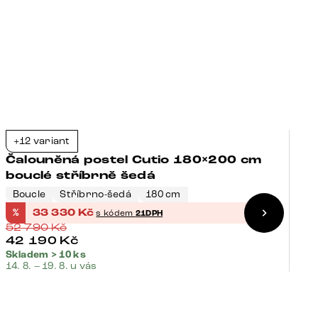
+12 variant
+
-37%
Čalouněná postel Cutio 180×200 cm
Č
bouclé stříbrně šedá
m
Boucle
Stříbrno-šedá
180 cm
T
%
33 330
Kč
%
s kódem
21DPH
52 790
Kč
4
42 190
Kč
Skladem > 10 ks
Sk
14. 8. – 19. 8. u vás
14.