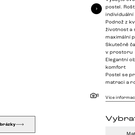
postel. Roš
individuální
Podnož z kv
životnost a 
maximální p
Skutečně ča
v prostoru
Elegantní o
komfort
Postel se p
matraci a r
8
Více informac
Vybra
obrázky
Mat