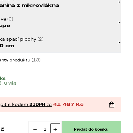
anina z mikrovlákna
rva
(6)
upe
ka spací plochy
(2)
0 cm
(13)
anty produktu
 ks
8. u vás
pit s kódem
21DPH
za
41 467
Kč
Kč
Přidat do košíku
Čalouněná