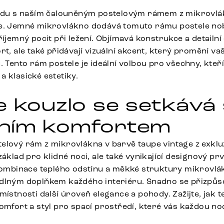
lidu s naším čalouněným postelovým rámem z mikrovlák
e. Jemné mikrovlákno dodává tomuto rámu postele nob
říjemný pocit při ležení. Objímavá konstrukce a detailní
rt, ale také přidávají vizuální akcent, který promění vaši
. Tento rám postele je ideální volbou pro všechny, kteř
 klasické estetiky.
e kouzlo se setkává 
ním komfortem
elový rám z mikrovlákna v barvě taupe vintage z exklu
základ pro klidné noci, ale také vynikající designový pr
 Kombinace teplého odstínu a měkké struktury mikrovlák
dlným doplňkem každého interiéru. Snadno se přizpůso
místnosti další úroveň elegance a pohody. Zažijte, jak 
komfort a styl pro spací prostředí, které vás každou n