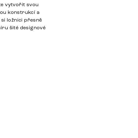
 vytvořit svou
ou konstrukcí a
si ložnici přesně
míru šité designové