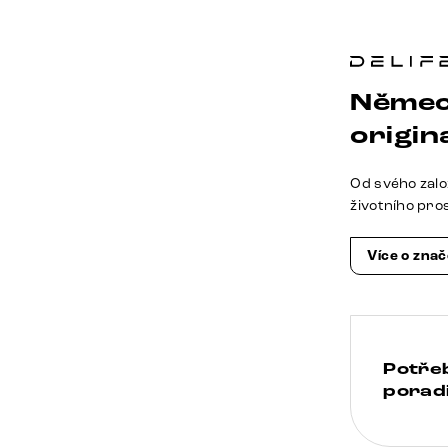
Němec
origina
Od svého zalo
životního pro
Více o zna
Potře
poradi