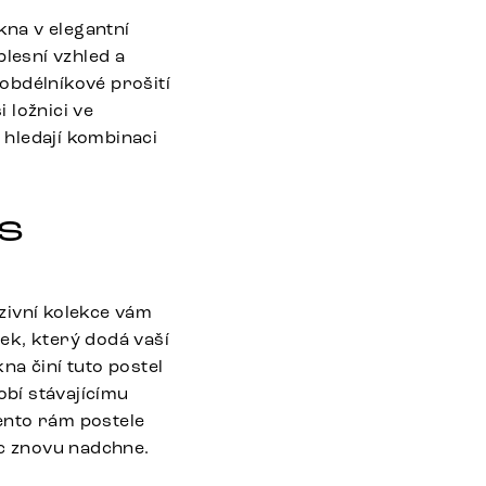
na v elegantní
lesní vzhled a
 obdélníkové prošití
 ložnici ve
í hledají kombinaci
s
zivní kolekce vám
vek, který dodá vaší
na činí tuto postel
bí stávajícímu
tento rám postele
oc znovu nadchne.