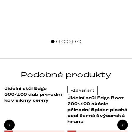
Podobné produkty
Jídelní stůl Edge
+16 variant
-21%
-37%
300×100 dub přírodní
Jídelní stůl Edge Boot
kov šikmý černý
200×100 akácie
přírodní Spider plochá
ocel černá švýcarská
hrana