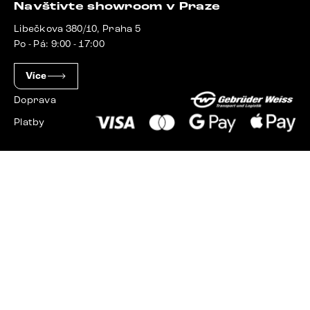
Navštivte showroom v Praze
Libečkova 380/10, Praha 5
Po - Pá: 9:00 - 17:00
Více
Doprava
Platby
Slovensko
Maďarsko
Německo
Švýcarsko
Francie
Polsko
Nizozemsko
© 2023 - 2026 Delife.cz. Všechna práva vyhrazena.
Upravit nastavení cookies