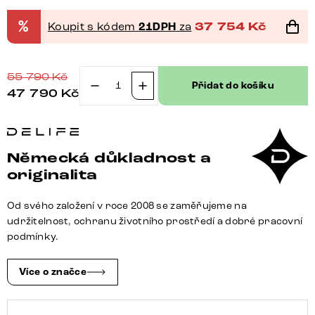
%
Koupit s kódem
21DPH
za
37 754
Kč
55 790
Kč
Přidat do košíku
47 790
Kč
Jídelní
stůl
Edge
260x100
Německá důkladnost a
akácie
originalita
přírodní
kov
Od svého založení v roce 2008 se zaměřujeme na
šikmý
udržitelnost, ochranu životního prostředí a dobré pracovní
Live-
podmínky.
Edge
množství
Více o značce