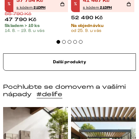
37 754
Kč
41 467
Kč
%
%
s kódem
21DPH
s kódem
21DPH
55 790
Kč
52 490
Kč
47 790
Kč
Skladem > 10 ks
Na objednávku
14. 8. – 19. 8. u vás
od 25. 9. u vás
Další produkty
Pochlubte se domovem a vašími
nápady
#delife
Místo, kam se budeš těšit po každém dni. 🤎 Modulár
Styl, odolnost a společné 