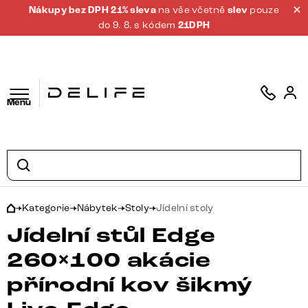
Nákupy bez DPH 21% sleva
na vše včetně
slev
pouze
do 9. 8. s kódem
21DPH
Menu
Kategorie
Nábytek
Stoly
Jídelní stoly
Jídelní stůl Edge
260×100 akácie
přírodní kov šikmý