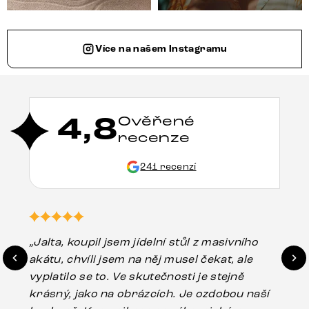
Více na našem Instagramu
4,8
Ověřené
recenze
241 recenzí
„Jalta, koupil jsem jídelní stůl z masivního
„O
akátu, chvíli jsem na něj musel čekat, ale
in
vyplatilo se to. Ve skutečnosti je stejně
zá
krásný, jako na obrázcích. Je ozdobou naší
ef