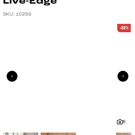
Live-Edge
SKU: 10299
-32%
6