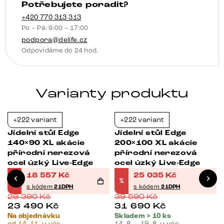
Potřebujete poradit?
+420 770 313 313
Po – Pá: 9:00 – 17:00
podpora@delife.cz
Odpovídáme do 24 hod.
Varianty produktu
+222 variant
+222 variant
-37%
-37%
Jídelní stůl Edge
Jídelní stůl Edge
140×90 XL akácie
200×100 XL akácie
přírodní nerezová
přírodní nerezová
ocel úzký Live-Edge
ocel úzký Live-Edge
18 557
Kč
25 035
Kč
%
%
s kódem
21DPH
s kódem
21DPH
29 390
Kč
39 590
Kč
23 490
Kč
31 690
Kč
Na objednávku
Skladem > 10 ks
od 14. 11. u vás
14. 8. – 19. 8. u vás