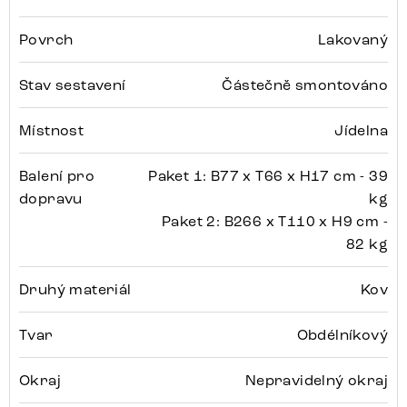
Povrch
Lakovaný
Stav sestavení
Částečně smontováno
Místnost
Jídelna
Balení pro
Paket 1: B77 x T66 x H17 cm - 39
dopravu
kg
Paket 2: B266 x T110 x H9 cm -
82 kg
Druhý materiál
Kov
Tvar
Obdélníkový
Okraj
Nepravidelný okraj