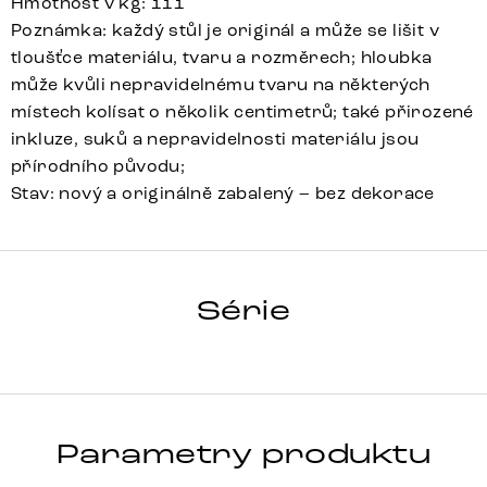
Hmotnost v kg: 111
Poznámka: každý stůl je originál a může se lišit v
tloušťce materiálu, tvaru a rozměrech; hloubka
může kvůli nepravidelnému tvaru na některých
místech kolísat o několik centimetrů; také přirozené
inkluze, suků a nepravidelnosti materiálu jsou
přírodního původu;
Stav: nový a originálně zabalený – bez dekorace
HRANA
Série
Detail celé série
Parametry produktu