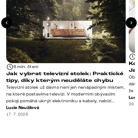
Kd
6 min. čtení
Ja
Jak vybrat televizní stolek: Praktické
Obý
tipy, díky kterým neuděláte chybu
dáte
Televizní stolek už dávno není jen nenápadným místem,
že t
na které postavíme televizi. V moderním obývacím
seda
Luci
pokoji pomáhá ukrýt elektroniku a kabely, nabízí
slou
29. 
praktický úložný prostor a často se stává výraznou
Lucie Neužilová
rty 
součástí celého interiéru. Při jeho výběru proto
17. 7. 2026
Dobr
nestačí sledovat pouze design. Důležitou roli hraje také
správná velikost, výška, způsob umístění, vnitřní
uspořádání i materiál. Jak [&hellip;]