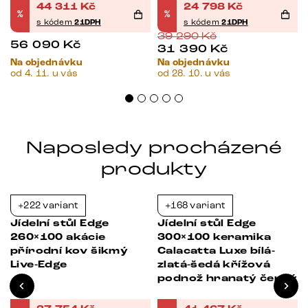
44 311
Kč
24 798
Kč
%
%
s kódem
21DPH
s kódem
21DPH
39 290
Kč
56 090
Kč
31 390
Kč
Na objednávku
Na objednávku
od 4. 11. u vás
od 28. 10. u vás
Naposledy procházené
produkty
+222 variant
+168 variant
-32%
-21%
Jídelní stůl Edge
Jídelní stůl Edge
260×100 akácie
300×100 keramika
přírodní kov šikmý
Calacatta Luxe bílá-
Live-Edge
zlatá-šedá křížová
podnož hranatý černý