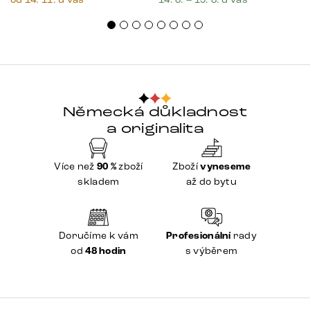
Německá důkladnost
a originalita
Více než
90 %
zboží
Zboží
vyneseme
skladem
až do bytu
Doručíme k vám
Profesionální
rady
od
48 hodin
s výběrem