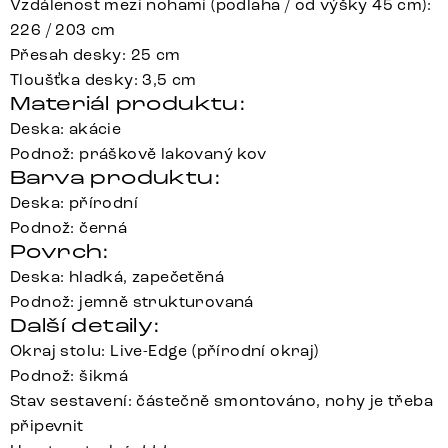
Vzdálenost mezi nohami (podlaha / od výšky 45 cm):
226 / 203 cm
Přesah desky: 25 cm
Tloušťka desky: 3,5 cm
Materiál produktu:
Deska: akácie
Podnož: práškově lakovaný kov
Barva produktu:
Deska: přírodní
Podnož: černá
Povrch:
Deska: hladká, zapečetěná
Podnož: jemně strukturovaná
Další detaily:
Okraj stolu: Live-Edge (přírodní okraj)
Podnož: šikmá
Stav sestavení: částečně smontováno, nohy je třeba
připevnit