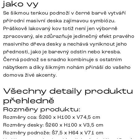
jako vy
Se šikmou tenkou podnoží v černé barvě vytváří
přírodní masivní deska zajímavou symbiózu.
Práškově lakovaný kov totiž není jen výborně
zpracovaný, ale zdůrazňuje jedinečný efekt pravého
masivního dřeva desky a nechává vyniknout jeho
přednosti, jako je barevný odstín nebo kresba.
Černá podnož se snadno kombinuje s ostatním
nábytkem a díky šikmým nohám přináší do vašeho
domova živé akcenty.
Všechny detaily produktu
přehledně
Rozměry produktu:
Rozměry cca: Š260 x H100 x V74,5 cm
Rozměry desky: Š260 x H100 x V3,5 cm
Rozměry podnože: Š7,5 x H64 x V71 cm