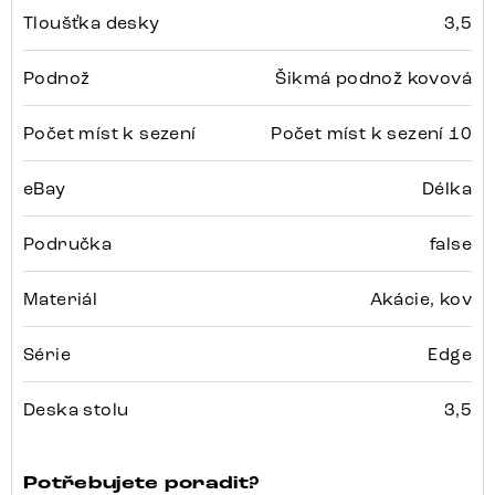
Tloušťka desky
3,5
Podnož
Šikmá podnož kovová
Počet míst k sezení
Počet míst k sezení 10
eBay
Délka
Područka
false
Materiál
Akácie, kov
Série
Edge
Deska stolu
3,5
Potřebujete poradit?