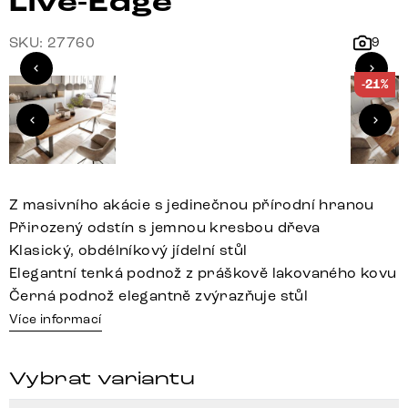
Live-Edge
SKU: 27760
9
-21%
Z masivního akácie s jedinečnou přírodní hranou
Přirozený odstín s jemnou kresbou dřeva
Klasický, obdélníkový jídelní stůl
Elegantní tenká podnož z práškově lakovaného kovu
Černá podnož elegantně zvýrazňuje stůl
Více informací
Vybrat variantu