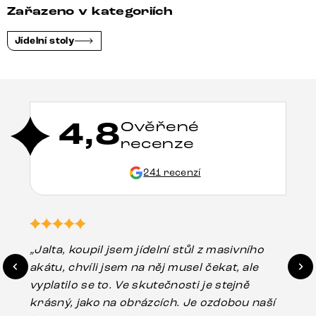
Zařazeno v kategoriích
Jídelní stoly
4,8
Ověřené
recenze
241 recenzí
„Jalta, koupil jsem jídelní stůl z masivního
„O
akátu, chvíli jsem na něj musel čekat, ale
in
vyplatilo se to. Ve skutečnosti je stejně
zá
krásný, jako na obrázcích. Je ozdobou naší
ef