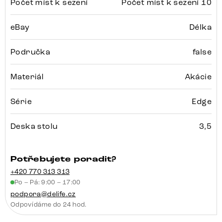
Počet míst k sezení
Počet míst k sezení 10
eBay
Délka
Područka
false
Materiál
Akácie
Série
Edge
Deska stolu
3,5
Potřebujete poradit?
+420 770 313 313
Po – Pá: 9:00 – 17:00
podpora@delife.cz
Odpovídáme do 24 hod.