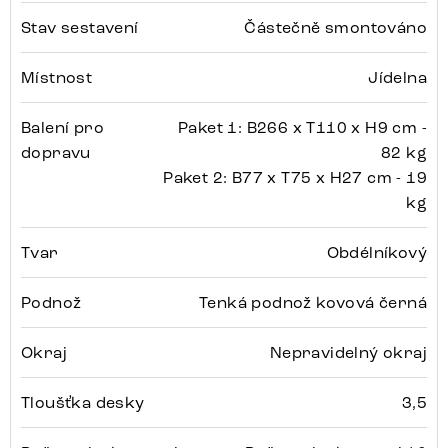
Stav sestavení
Částečně smontováno
Místnost
Jídelna
Balení pro
Paket 1: B266 x T110 x H9 cm -
dopravu
82 kg
Paket 2: B77 x T75 x H27 cm - 19
kg
Tvar
Obdélníkový
Podnož
Tenká podnož kovová černá
Okraj
Nepravidelný okraj
Tloušťka desky
3,5