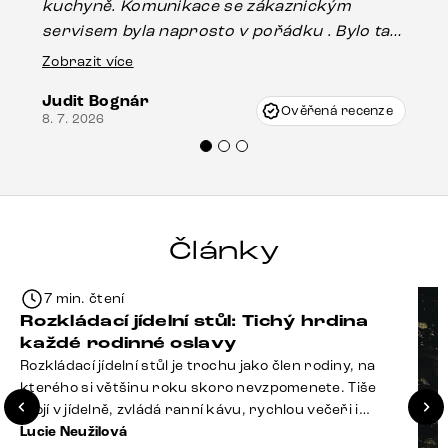
kuchyně. Komunikace se zákaznickým
Es
servisem byla naprosto v pořádku . Bylo tam
16.
drobné poškození u nohy stolu, které mohlo
Zobrazit více
vzniknout při přepravě, ale s pomocí pana
Judit Bognár
Vincze mi velmi korektně vyšli vstříc.
Ověřená recenze
8. 7. 2026
Doporučuji produkty Delife všem.“
Články
7 min. čtení
Rozkládací jídelní stůl: Tichý hrdina
každé rodinné oslavy
Rozkládací jídelní stůl je trochu jako člen rodiny, na
kterého si většinu roku skoro nevzpomenete. Tiše
stojí v jídelně, zvládá ranní kávu, rychlou večeři i
hromadu dopisů, které je potřeba „někdy vyřídit“. Pak
Lucie Neužilová