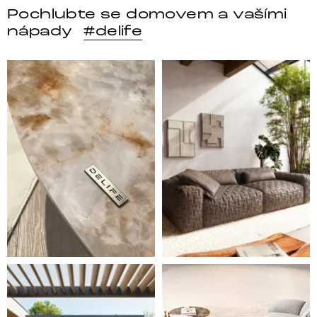
Pochlubte se domovem a vašími
nápady
#delife
DELIFE – Nábytek, který promění dům v domov. Domo
Místo, kam se budeš těšit 
Styl, odolnost a společné chvíle pod širým nebem.
Ne každá pohovka je jen mí