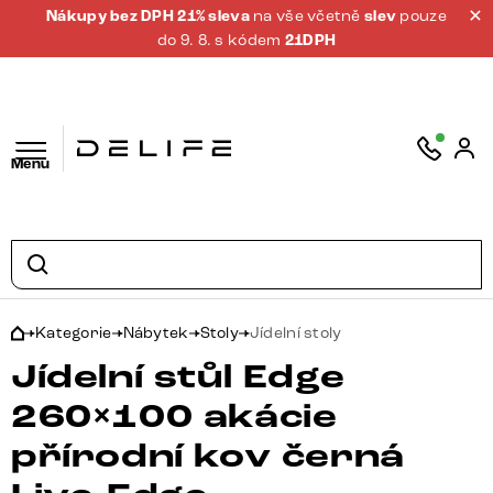
Nákupy bez DPH 21% sleva
na vše včetně
slev
pouze
do 9. 8. s kódem
21DPH
Menu
Kategorie
Nábytek
Stoly
Jídelní stoly
Jídelní stůl Edge
260×100 akácie
přírodní kov černá