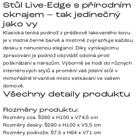
Stůl Live-Edge s přírodním
okrajem – tak jedinečný
jako vy
Klasická tenká podnož z práškově lakovaného kovu
je v matné černé barvě a mistrně zvýrazňuje každou
desku s nenucenou elegancí. Díky vynikajícímu
zpracování je podnož obzvlášť odolná proti
poškrábání a nárazům. Výborně se hodí do různých
interiérových stylů a promění váš jídelní stůl v
mimořádně trvanlivé místo setkávání ve vašem
domově.
Všechny detaily produktu
Rozměry produktu:
Rozměry cca: Š260 x H100 x V74,5 cm
Rozměry desky: Š260 x H100 x V3,5 cm
Rozměry podnože: Š7,5 x H64 x V71 cm