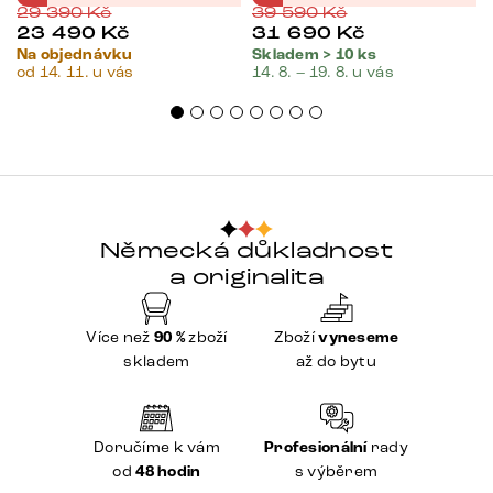
29 390
Kč
39 590
Kč
23 490
Kč
31 690
Kč
Na objednávku
Skladem > 10 ks
od 14. 11. u vás
14. 8. – 19. 8. u vás
Německá důkladnost
a originalita
Více než
90 %
zboží
Zboží
vyneseme
skladem
až do bytu
Doručíme k vám
Profesionální
rady
od
48 hodin
s výběrem