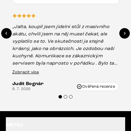
„Jalta, koupil jsem jídelní stůl z masivního
„O
akátu, chvíli jsem na něj musel čekat, ale
in
vyplatilo se to. Ve skutečnosti je stejně
zá
krásný, jako na obrázcích. Je ozdobou naší
ef
kuchyně. Komunikace se zákaznickým
Es
servisem byla naprosto v pořádku . Bylo tam
16.
drobné poškození u nohy stolu, které mohlo
Zobrazit více
vzniknout při přepravě, ale s pomocí pana
Judit Bognár
Vincze mi velmi korektně vyšli vstříc.
Ověřená recenze
8. 7. 2026
Doporučuji produkty Delife všem.“
MENU