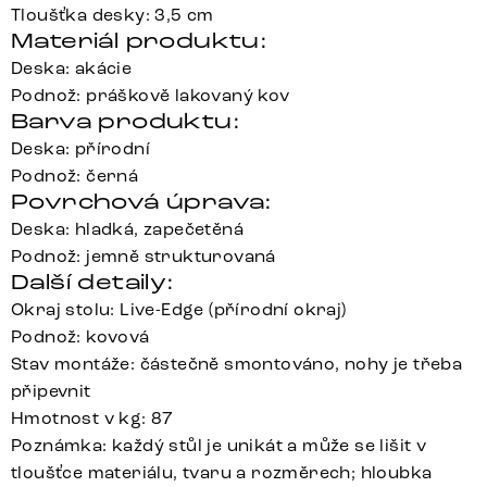
Tloušťka desky: 3,5 cm
Materiál produktu:
Deska: akácie
Podnož: práškově lakovaný kov
Barva produktu:
Deska: přírodní
Podnož: černá
Povrchová úprava:
Deska: hladká, zapečetěná
Podnož: jemně strukturovaná
Další detaily:
Okraj stolu: Live-Edge (přírodní okraj)
Podnož: kovová
Stav montáže: částečně smontováno, nohy je třeba
připevnit
Hmotnost v kg: 87
Poznámka: každý stůl je unikát a může se lišit v
tloušťce materiálu, tvaru a rozměrech; hloubka