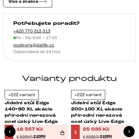
množství
Více o značce
Potřebujete poradit?
+420 770 313 313
Po – Pá: 9:00 – 17:00
podpora@delife.cz
Odpovídáme do 24 hod.
Varianty produktu
+222 variant
+222 variant
-37%
-37%
Jídelní stůl Edge
Jídelní stůl Edge
140×90 XL akácie
200×100 XL akácie
přírodní nerezová
přírodní nerezová
ocel úzký Live-Edge
ocel úzký Live-Edge
18 557
Kč
25 035
Kč
%
%
s kódem
21DPH
s kódem
21DPH