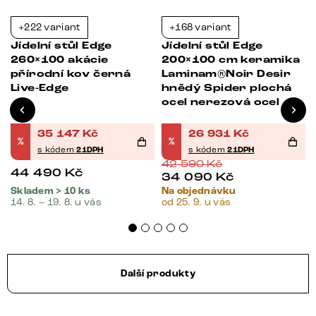
+222 variant
+168 variant
-21%
-37%
Jídelní stůl Edge
Jídelní stůl Edge
260×100 akácie
200×100 cm keramika
přírodní kov černá
Laminam®Noir Desir
Live-Edge
hnědý Spider plochá
ocel nerezová ocel
35 147
Kč
26 931
Kč
%
%
s kódem
21DPH
s kódem
21DPH
42 590
Kč
44 490
Kč
34 090
Kč
Skladem > 10 ks
Na objednávku
14. 8. – 19. 8. u vás
od 25. 9. u vás
Další produkty