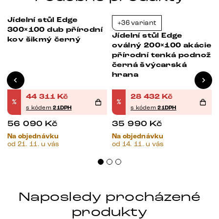
Jídelní stůl Edge
+36 variant
-21%
-21%
300×100 dub přírodní
Jídelní stůl Edge
kov šikmý černý
oválný 200×100 akácie
přírodní tenká podnož
černá švýcarská
hrana
44 311
Kč
28 432
Kč
%
%
s kódem
21DPH
s kódem
21DPH
56 090
Kč
35 990
Kč
Na objednávku
Na objednávku
od 21. 11. u vás
od 14. 11. u vás
Naposledy procházené
produkty