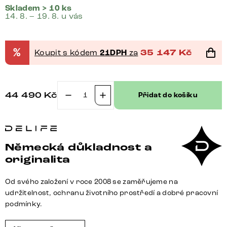
Skladem > 10 ks
14. 8. – 19. 8. u vás
%
Koupit s kódem
21DPH
za
35 147
Kč
44 490
Kč
Přidat do košíku
Jídelní
stůl
Edge
260x100
Německá důkladnost a
akácie
originalita
přírodní
kov
Od svého založení v roce 2008 se zaměřujeme na
černá
udržitelnost, ochranu životního prostředí a dobré pracovní
Live-
podmínky.
Edge