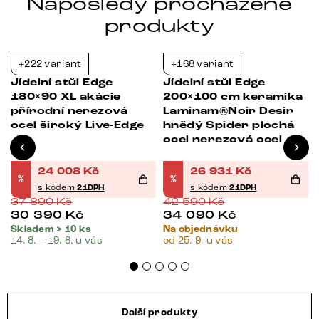
Naposledy procházené
produkty
+222 variant
+168 variant
-37%
-37%
Jídelní stůl Edge
Jídelní stůl Edge
180×90 XL akácie
200×100 cm keramika
přírodní nerezová
Laminam®Noir Desir
ocel široký Live-Edge
hnědý Spider plochá
ocel nerezová ocel
24 008
Kč
26 931
Kč
%
%
s kódem
21DPH
s kódem
21DPH
37 890
Kč
42 590
Kč
30 390
Kč
34 090
Kč
Skladem > 10 ks
Na objednávku
14. 8. – 19. 8. u vás
od 25. 9. u vás
Další produkty