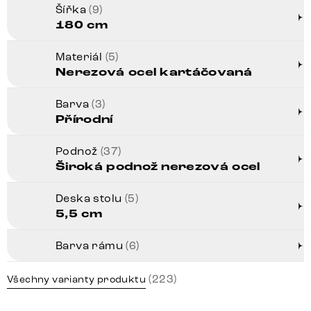
Šířka
(9)
180 cm
Materiál
(5)
Nerezová ocel kartáčovaná
Barva
(3)
Přírodní
Podnož
(37)
Široká podnož nerezová ocel
Deska stolu
(5)
5,5 cm
Barva rámu
(6)
(223)
Všechny varianty produktu