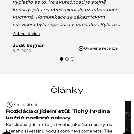
vyplatilo se to. Ve skutečnosti je stejně
zá
krásný, jako na obrázcích. Je ozdobou naší
ef
kuchyně. Komunikace se zákaznickým
Es
servisem byla naprosto v pořádku . Bylo tam
16.
drobné poškození u nohy stolu, které mohlo
Zobrazit více
vzniknout při přepravě, ale s pomocí pana
Judit Bognár
Vincze mi velmi korektně vyšli vstříc.
Ověřená recenze
8. 7. 2026
Doporučuji produkty Delife všem.“
Články
7 min. čtení
Rozkládací jídelní stůl: Tichý hrdina
každé rodinné oslavy
Rozkládací jídelní stůl je trochu jako člen rodiny, na
kterého si většinu roku skoro nevzpomenete. Tiše