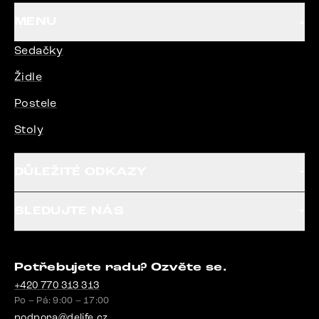
MENU
Sedačky
Židle
Postele
Stoly
DŮLEŽITÉ ODKAZY
SLEDUJTE NÁS
Potřebujete radu? Ozvěte se.
+420 770 313 313
Po – Pá: 9:00 – 17:00
podpora@delife.cz