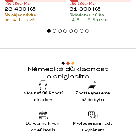
29 390
Kč
39 590
Kč
23 490
Kč
31 690
Kč
Na objednávku
Skladem > 10 ks
od 14. 11. u vás
14. 8. – 19. 8. u vás
Německá důkladnost
a originalita
Více než
90 %
zboží
Zboží
vyneseme
skladem
až do bytu
Doručíme k vám
Profesionální
rady
od
48 hodin
s výběrem