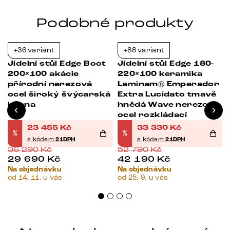
Podobné produkty
+36 variant
+88 variant
-35%
-37%
Jídelní stůl Edge Boot
Jídelní stůl Edge 180-
200×100 akácie
220×100 keramika
přírodní nerezová
Laminam® Emperador
ocel široký švýcarská
Extra Lucidato tmavě
hrana
hnědá Wave nerezová
ocel rozkládací
23 455
Kč
33 330
Kč
%
%
s kódem
21DPH
s kódem
21DPH
36 290
Kč
52 790
Kč
29 690
Kč
42 190
Kč
Na objednávku
Na objednávku
od 14. 11. u vás
od 25. 9. u vás