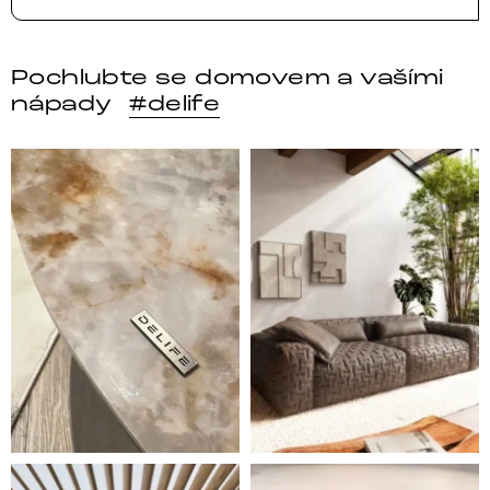
Pochlubte se domovem a vašími
nápady
#delife
DELIFE – Nábytek, který promění dům v domov. Domo
Místo, kam se budeš těšit 
Styl, odolnost a společné chvíle pod širým nebem.
Ne každá pohovka je jen mí