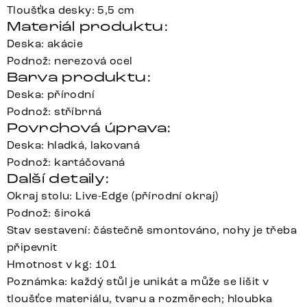
Tloušťka desky: 5,5 cm
Materiál produktu:
Deska: akácie
Podnož: nerezová ocel
Barva produktu:
Deska: přírodní
Podnož: stříbrná
Povrchová úprava:
Deska: hladká, lakovaná
Podnož: kartáčovaná
Další detaily:
Okraj stolu: Live-Edge (přírodní okraj)
Podnož: široká
Stav sestavení: částečně smontováno, nohy je třeba
připevnit
Hmotnost v kg: 101
Poznámka: každý stůl je unikát a může se lišit v
tloušťce materiálu, tvaru a rozměrech; hloubka