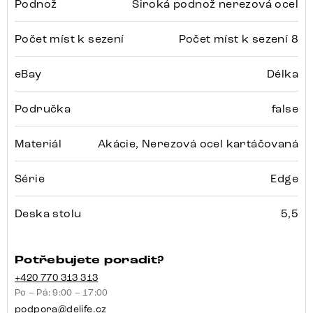
Podnož
Široká podnož nerezová ocel
Počet míst k sezení
Počet míst k sezení 8
eBay
Délka
Područka
false
Materiál
Akácie, Nerezová ocel kartáčovaná
Série
Edge
Deska stolu
5,5
Potřebujete poradit?
+420 770 313 313
Po – Pá: 9:00 – 17:00
podpora@delife.cz