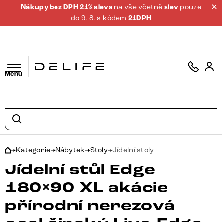
Nákupy bez DPH 21% sleva
na vše včetně
slev
pouze
do 9. 8. s kódem
21DPH
Menu
Kategorie
Nábytek
Stoly
Jídelní stoly
Jídelní stůl Edge
180×90 XL akácie
přírodní nerezová