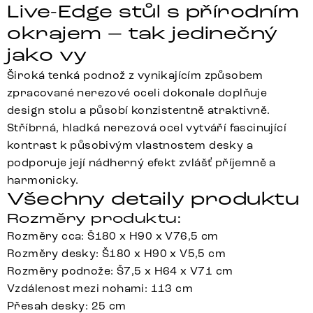
Live-Edge stůl s přírodním
okrajem – tak jedinečný
jako vy
Široká tenká podnož z vynikajícím způsobem
zpracované nerezové oceli dokonale doplňuje
design stolu a působí konzistentně atraktivně.
Stříbrná, hladká nerezová ocel vytváří fascinující
kontrast k působivým vlastnostem desky a
podporuje její nádherný efekt zvlášť příjemně a
harmonicky.
Všechny detaily produktu
Rozměry produktu:
Rozměry cca: Š180 x H90 x V76,5 cm
Rozměry desky: Š180 x H90 x V5,5 cm
Rozměry podnože: Š7,5 x H64 x V71 cm
Vzdálenost mezi nohami: 113 cm
Přesah desky: 25 cm