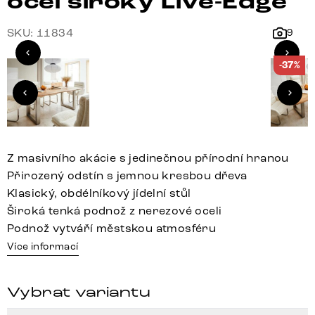
ocel široký Live-Edge
SKU: 11834
9
-37%
Z masivního akácie s jedinečnou přírodní hranou
Přirozený odstín s jemnou kresbou dřeva
Klasický, obdélníkový jídelní stůl
Široká tenká podnož z nerezové oceli
Podnož vytváří městskou atmosféru
Více informací
Vybrat variantu