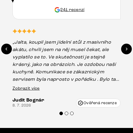
241 recenzí
„Jalta, koupil jsem jídelní stůl z masivního
„O
akátu, chvíli jsem na něj musel čekat, ale
in
vyplatilo se to. Ve skutečnosti je stejně
zá
krásný, jako na obrázcích. Je ozdobou naší
ef
kuchyně. Komunikace se zákaznickým
Es
servisem byla naprosto v pořádku . Bylo tam
16.
drobné poškození u nohy stolu, které mohlo
Zobrazit více
vzniknout při přepravě, ale s pomocí pana
Judit Bognár
Vincze mi velmi korektně vyšli vstříc.
Ověřená recenze
8. 7. 2026
Doporučuji produkty Delife všem.“