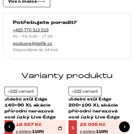
Live-
Více o značce
Edge
množství
Potřebujete poradit?
+420 770 313 313
Po – Pá: 9:00 – 17:00
podpora@delife.cz
Odpovídáme do 24 hod.
Varianty produktu
+222 variant
+222 variant
-37%
-37%
Jídelní stůl Edge
Jídelní stůl Edge
140×90 XL akácie
200×100 XL akácie
přírodní nerezová
přírodní nerezová
ocel úzký Live-Edge
ocel úzký Live-Edge
18 557
Kč
25 035
Kč
%
%
s kódem
21DPH
s kódem
21DPH