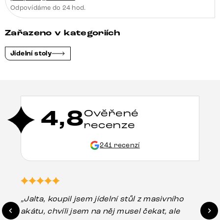
Odpovídáme do 24 hod.
Zařazeno v kategoriích
Jídelní stoly
4,8
Ověřené
recenze
241 recenzí
„Jalta, koupil jsem jídelní stůl z masivního
„O
akátu, chvíli jsem na něj musel čekat, ale
in