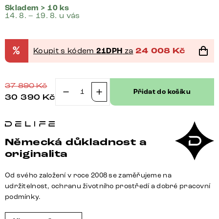
Skladem > 10 ks
14. 8. – 19. 8. u vás
%
Koupit s kódem
21DPH
za
24 008
Kč
37 890
Kč
Přidat do košíku
30 390
Kč
Jídelní
stůl
Edge
180x90
Německá důkladnost a
XL
originalita
akácie
přírodní
Od svého založení v roce 2008 se zaměřujeme na
nerezová
udržitelnost, ochranu životního prostředí a dobré pracovní
ocel
podmínky.
široký