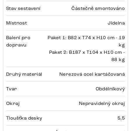
Stav sestavení
Částečně smontováno
Místnost
Jídelna
Balení pro
Paket 1: B82 x T74 x H10 cm - 19
dopravu
kg
Paket 2: B187 x T104 x H10 cm -
88 kg
Druhý materiál
Nerezová ocel kartáčovaná
Tvar
Obdélníkový
Okraj
Nepravidelný okraj
Tloušťka desky
5,5