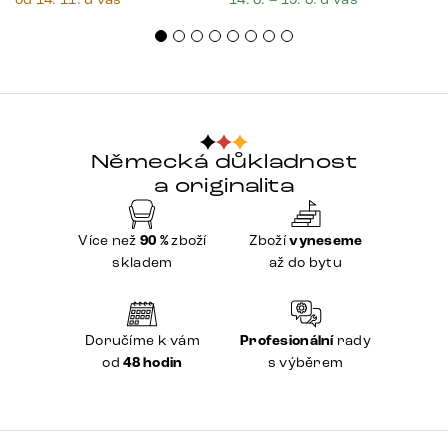
Německá důkladnost
a originalita
Více než
90 %
zboží
Zboží
vyneseme
skladem
až do bytu
Doručíme k vám
Profesionální
rady
od
48 hodin
s výběrem