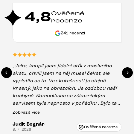
4,8
Ověřené
recenze
241 recenzí
„Jalta, koupil jsem jídelní stůl z masivního
„O
akátu, chvíli jsem na něj musel čekat, ale
in
vyplatilo se to. Ve skutečnosti je stejně
zá
krásný, jako na obrázcích. Je ozdobou naší
ef
kuchyně. Komunikace se zákaznickým
Es
servisem byla naprosto v pořádku . Bylo tam
16.
drobné poškození u nohy stolu, které mohlo
Zobrazit více
vzniknout při přepravě, ale s pomocí pana
Judit Bognár
Vincze mi velmi korektně vyšli vstříc.
Ověřená recenze
8. 7. 2026
Doporučuji produkty Delife všem.“