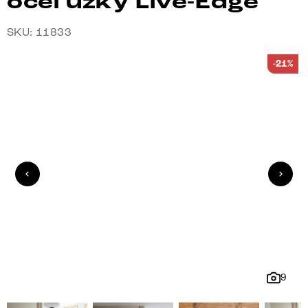
ocel úzký Live-Edge
SKU: 11833
-21%
9