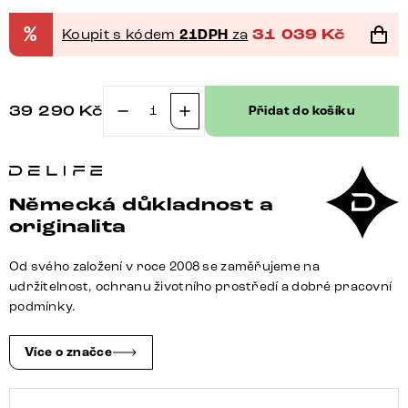
%
Koupit s kódem
21DPH
za
31 039
Kč
39 290
Kč
Přidat do košíku
Jídelní
stůl
Edge
180x90
Německá důkladnost a
XL
originalita
akácie
přírodní
Od svého založení v roce 2008 se zaměřujeme na
nerezová
udržitelnost, ochranu životního prostředí a dobré pracovní
ocel
podmínky.
úzký
Live-
Více o značce
Edge
množství