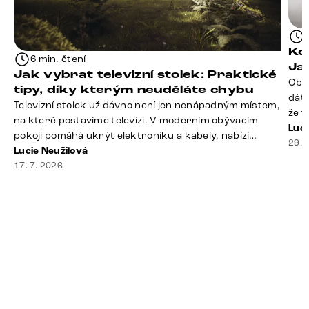
Kd
6 min. čtení
Ja
Jak vybrat televizní stolek: Praktické
Obý
tipy, díky kterým neuděláte chybu
dáte
Televizní stolek už dávno není jen nenápadným místem,
že t
na které postavíme televizi. V moderním obývacím
seda
Luci
pokoji pomáhá ukrýt elektroniku a kabely, nabízí
slou
29. 
praktický úložný prostor a často se stává výraznou
Lucie Neužilová
rty 
součástí celého interiéru. Při jeho výběru proto
17. 7. 2026
Dobr
nestačí sledovat pouze design. Důležitou roli hraje také
správná velikost, výška, způsob umístění, vnitřní
uspořádání i materiál. Jak [&hellip;]