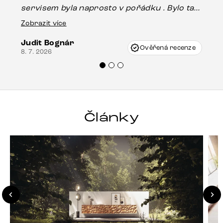
Es
servisem byla naprosto v pořádku . Bylo tam
16.
drobné poškození u nohy stolu, které mohlo
Zobrazit více
vzniknout při přepravě, ale s pomocí pana
Judit Bognár
Vincze mi velmi korektně vyšli vstříc.
Ověřená recenze
8. 7. 2026
Doporučuji produkty Delife všem.“
Články