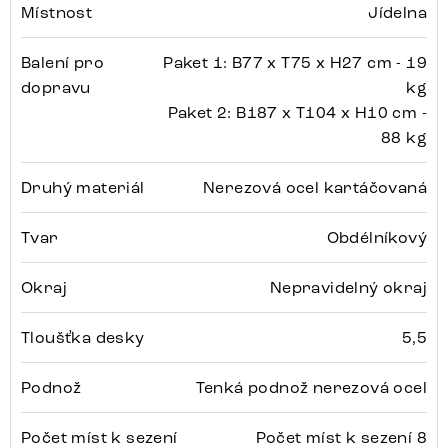
Místnost
Jídelna
Balení pro
Paket 1: B77 x T75 x H27 cm - 19
dopravu
kg
Paket 2: B187 x T104 x H10 cm -
88 kg
Druhý materiál
Nerezová ocel kartáčovaná
Tvar
Obdélníkový
Okraj
Nepravidelný okraj
Tloušťka desky
5,5
Podnož
Tenká podnož nerezová ocel
Počet míst k sezení
Počet míst k sezení 8