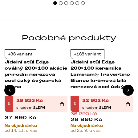
Podobné produkty
+36 variant
+168 variant
-21%
-37%
Jídelní stůl Edge
Jídelní stůl Edge
oválný 200×100 akácie
200×100 keramika
přírodní nerezová
Laminam® Travertino
ocel úzký švýcarská
Bianco krémová bílá
hrana
nerezová ocel úzký
29 933
Kč
22 902
Kč
%
%
s kódem
21DPH
s kódem
21DPH
36 290
Kč
37 890
Kč
28 990
Kč
Na objednávku
Na objednávku
od 14. 11. u vás
od 25. 9. u vás