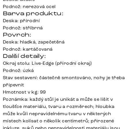
Podnož: nerezová ocel
Barva produktu:
Deska: přírodní
Podnož: stříbrná
Povrch:
Deska: hladká, zapečetěná
Podnož: kartáčovaná
Další detaily:
Okraj stolu: Live-Edge (přírodní okraj)
Podnož: úzká
Stav sestavení: částečně smontováno, nohy je třeba
připevnit
Hmotnost v kg: 99
Poznámka: každý stůl je unikát a může se lišit v
tloušťce materiálu, tvaru a rozměrech; hloubka
může kvůli nepravidelnému tvaru v některých
místech kolísat o několik centimetrů; přirozené
inkluze, suků nebo nepravidelnosti materiálu jsou