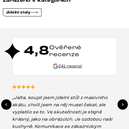
Zařazeno v kategoriích
Jídelní stoly
4,8
Ověřené
recenze
241 recenzí
„Jalta, koupil jsem jídelní stůl z masivního
„O
akátu, chvíli jsem na něj musel čekat, ale
in
vyplatilo se to. Ve skutečnosti je stejně
zá
krásný, jako na obrázcích. Je ozdobou naší
ef
kuchyně. Komunikace se zákaznickým