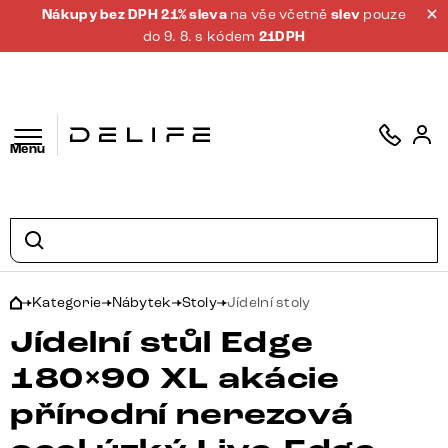
Nákupy bez DPH 21% sleva
na vše včetně
slev
pouze
do 9. 8. s kódem
21DPH
Menu
Kategorie
Nábytek
Stoly
Jídelní stoly
Jídelní stůl Edge
180×90 XL akácie
přírodní nerezová