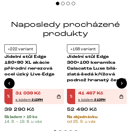
Naposledy procházené
produkty
+222 variant
+168 variant
-21%
-21%
Jídelní stůl Edge
Jídelní stůl Edge
180×90 XL akácie
300×100 keramika
přírodní nerezová
Calacatta Luxe bílá-
ocel úzký Live-Edge
zlatá-šedá křížová
podnož hranatý černý
31 039
Kč
41 467
Kč
%
%
s kódem
21DPH
s kódem
21DPH
39 290
Kč
52 490
Kč
Skladem > 10 ks
Na objednávku
14. 8. – 19. 8. u vás
od 25. 9. u vás