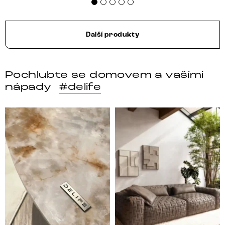
Další produkty
Pochlubte se domovem a vašími
nápady
#delife
DELIFE – Nábytek, který promění dům v domov. Domo
Místo, kam se budeš těšit 