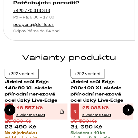
Potřebujete poradit?
+420 770 313 313
Po – Pá: 9:00 – 17:00
podpora@delife.cz
Odpovídáme do 24 hod.
Varianty produktu
+222 variant
+222 variant
-37%
-37%
Jídelní stůl Edge
Jídelní stůl Edge
140×90 XL akácie
200×100 XL akácie
přírodní nerezová
přírodní nerezová
ocel úzký Live-Edge
ocel úzký Live-Edge
18 557
Kč
25 035
Kč
%
%
s kódem
21DPH
s kódem
21DPH
29 390
Kč
39 590
Kč
23 490
Kč
31 690
Kč
Na objednávku
Skladem > 10 ks
od 14. 11. u vás
14. 8. – 19. 8. u vás