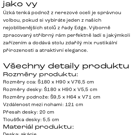
jako vy
Úzká tenká podnož z nerezové oceli je správnou
volbou, pokud si vybíráte jeden z našich
nejoblíbenějších stolů z řady Edge. Výborně
zpracovaný stříbrný rám perfektně ladí s jakýmkoli
zařízením a dodává stolu zdařilý mix rustikální
přirozenosti a atraktivní elegance.
Všechny detaily produktu
Rozměry produktu:
Rozměry cca: Š180 x H90 x V76,5 cm
Rozměry desky: Š180 x H90 x V5,5 cm
Rozměry podnože: Š9,5 x H64 x V71 cm
Vzdálenost mezi nohami: 121 cm
Přesah desky: 20 cm
Tloušťka desky: 5,5 cm
Materiál produktu:
Deska: akácie