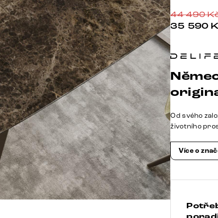
44 490
K
35 590
Němec
origina
Od svého zalo
životního pro
Více o zna
Potře
poradi