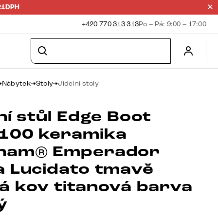
21DPH
+420 770 313 313
Po – Pá: 9:00 – 17:00
Nábytek
Stoly
Jídelní stoly
ní stůl Edge Boot
100 keramika
nam® Emperador
a Lucidato tmavě
á kov titanová barva
ý