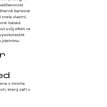
 nadčasovost
ádherné barevné
 zcela vlastní,
né italské
t svůj efekt ve
vysokolesklé
 jídelnímu
r
ed
řena v mnoha
ch, který září v