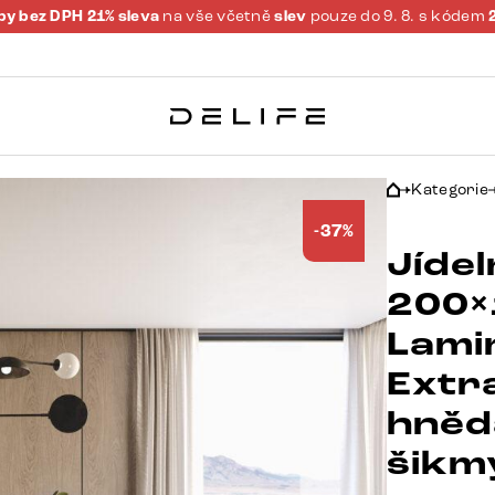
y bez DPH 21% sleva
na vše včetně
slev
pouze do 9. 8. s kódem
Kategorie
-37%
Jídel
200×
Lami
Extr
hněd
šikm