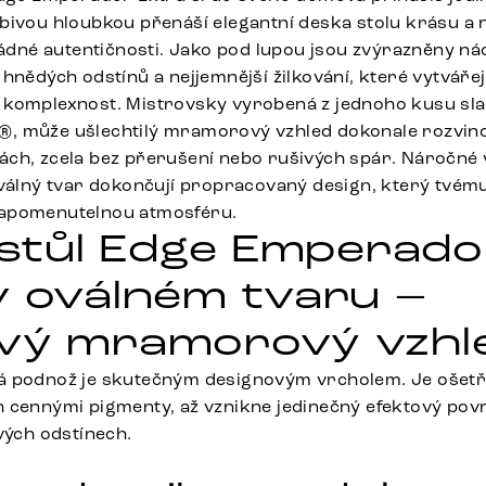
bivou hloubkou přenáší elegantní deska stolu krásu a
né autentičnosti. Jako pod lupou jsou zvýrazněny n
hnědých odstínů a nejjemnější žilkování, které vytvářejí
komplexnost. Mistrovsky vyrobená z jednoho kusu slav
 může ušlechtilý mramorový vzhled dokonale rozvinou
ch, zcela bez přerušení nebo rušivých spár. Náročné 
oválný tvar dokončují propracovaný design, který tvému
apomenutelnou atmosféru.
í stůl Edge Emperado
v oválném tvaru –
vý mramorový vzhl
á podnož je skutečným designovým vrcholem. Je ošet
 cennými pigmenty, až vznikne jedinečný efektový povr
vých odstínech.