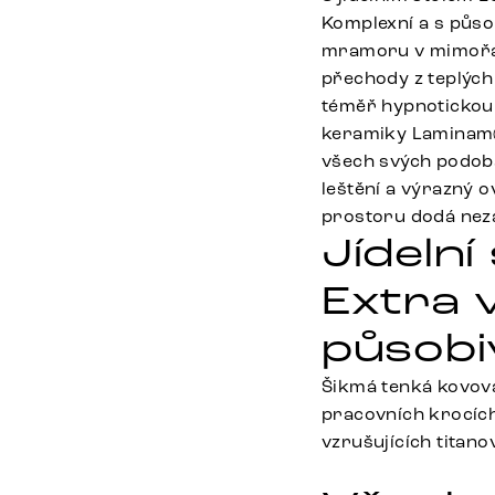
Komplexní a s půso
mramoru v mimořád
přechody z teplých 
téměř hypnotickou 
keramiky Laminam®,
všech svých podobá
leštění a výrazný 
prostoru dodá nez
Jídeln
Extra 
působi
Šikmá tenká kovov
pracovních krocích
vzrušujících titano