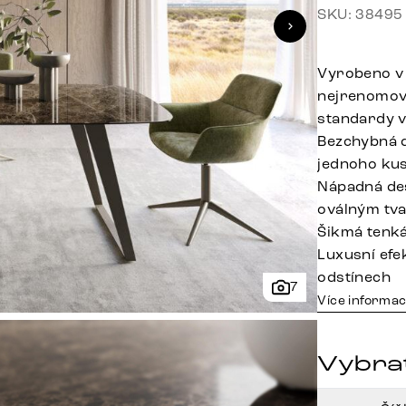
SKU: 38495
Vyrobeno v 
nejrenomova
standardy v
Bezchybná d
jednoho kus
Nápadná des
oválným tv
Šikmá tenká
Luxusní efe
odstínech
7
Více informac
Vybra