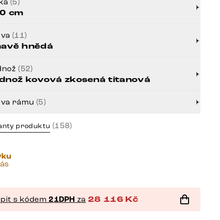
řka
(5)
0 cm
rva
(11)
avě hnědá
dnož
(52)
dnož kovová zkosená titanová
rva rámu
(5)
(158)
anty produktu
vku
vás
pit s kódem
21DPH
za
28 116
Kč