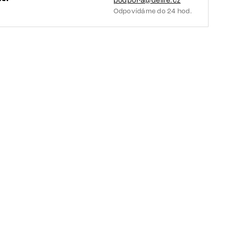
podpora@delife.cz
množství
Odpovídáme do 24 hod.