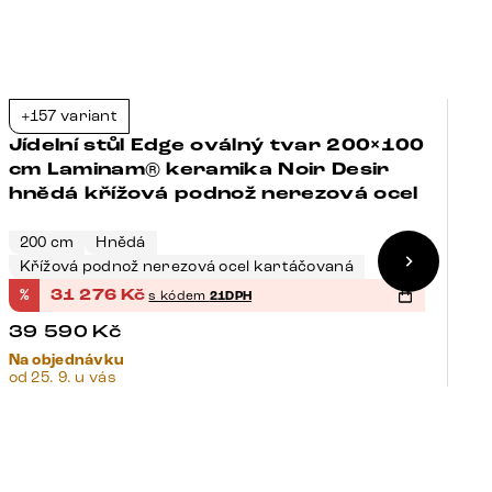
+157 variant
+
-21%
Jídelní stůl Edge oválný tvar 200×100
J
cm Laminam® keramika Noir Desir
c
hnědá křížová podnož nerezová ocel
a
č
200 cm
Hnědá
2
Křížová podnož nerezová ocel kartáčovaná
P
%
31 276
Kč
%
s kódem
21DPH
6
39 590
Kč
5
Na objednávku
Na
od 25. 9. u vás
od