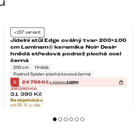
u
+157 variant
-37%
Jídelní stůl Edge oválný tvar 200×100
cm Laminam® keramika Noir Desir
hnědá středová podnož plochá ocel
černá
200 cm
Hnědá
Podnož Spider plochá kovová černá
%
24 798
Kč
s kódem
21DPH
39 290
Kč
31 390
Kč
Na objednávku
od 25. 9. u vás