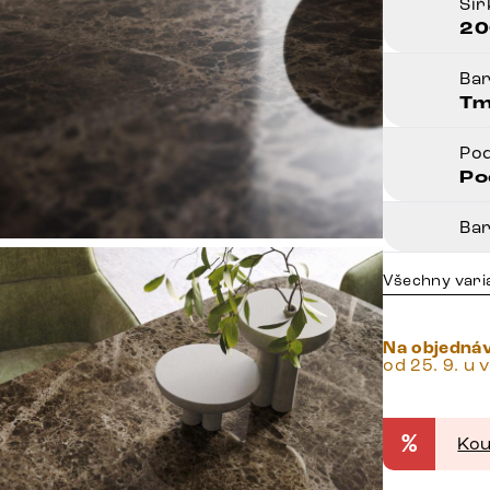
Ší
20
Ba
Tm
Po
Po
Ba
Všechny vari
Na objedná
od 25. 9. u 
%
Kou