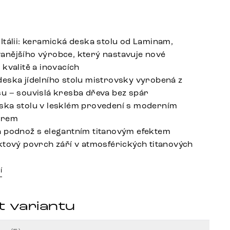
Itálii: keramická deska stolu od Laminam,
nějšího výrobce, který nastavuje nové
 kvalitě a inovacích
eska jídelního stolu mistrovsky vyrobená z
u – souvislá kresba dřeva bez spár
ka stolu v lesklém provedení s moderním
arem
 podnož s elegantním titanovým efektem
ktový povrch září v atmosférických titanových
í
t variantu