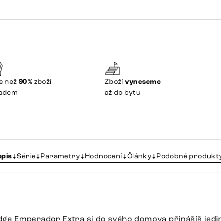
e než
90 %
zboží
Zboží
vyneseme
ladem
až do bytu
opis
Série
Parametry
Hodnocení
Články
Podobné produkt
Edge Emperador Extra si do svého domova přinášíš jedi