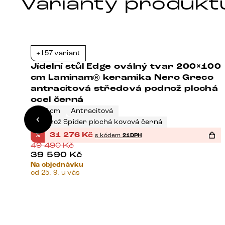
Varianty produkt
+157 variant
7%
-37%
Jídelní stůl Edge oválný tvar 200×100
cm Laminam® keramika Nero Greco
antracitová středová podnož plochá
ocel černá
200 cm
Antracitová
Podnož Spider plochá kovová černá
%
31 276
Kč
s kódem
21DPH
49 490
Kč
39 590
Kč
Na objednávku
od 25. 9. u vás