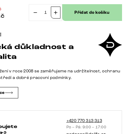
č
Přidat do košíku
Kč
Jídelní
stůl
Edge
Boot
ká důkladnost a
200x100
keramika
lita
Laminam®
Emperador
žení v roce 2008 se zaměřujeme na udržitelnost, ochranu
Extra
středí a dobré pracovní podmínky.
Lucidato
tmavě
čce
hnědá
kov
titanová
barva
+420 770 313 313
bujete
Po – Pá: 9:00 – 17:00
šikmý
t?