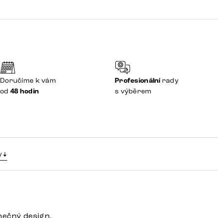
Doručíme k vám
Profesionální
rady
od
48 hodin
s výběrem
y
nečný design.