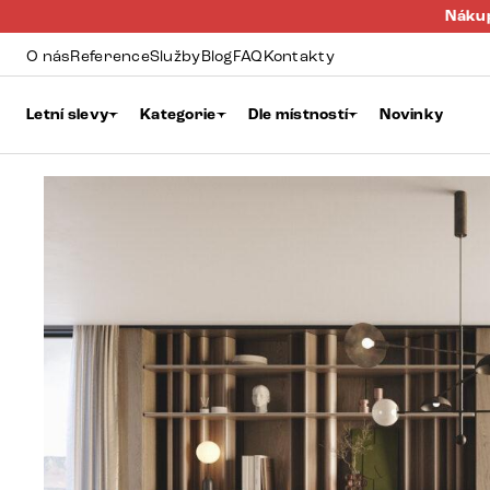
Nákup
O nás
Reference
Služby
Blog
FAQ
Kontakty
Letní slevy
Kategorie
Dle místností
Novinky