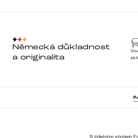
Německá důkladnost
Víc
a originalita
sk
P
S jídelním stolem 