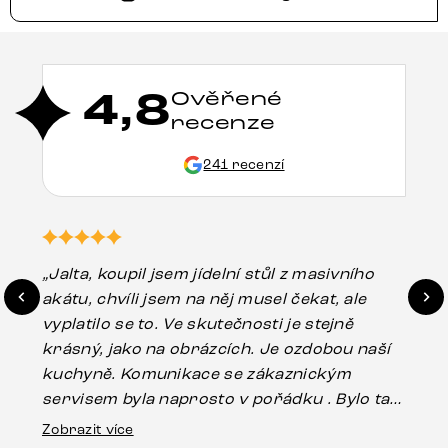
4,8
Ověřené
recenze
241 recenzí
„Jalta, koupil jsem jídelní stůl z masivního
„O
akátu, chvíli jsem na něj musel čekat, ale
in
vyplatilo se to. Ve skutečnosti je stejně
zá
krásný, jako na obrázcích. Je ozdobou naší
ef
kuchyně. Komunikace se zákaznickým
Es
servisem byla naprosto v pořádku . Bylo tam
16.
drobné poškození u nohy stolu, které mohlo
Zobrazit více