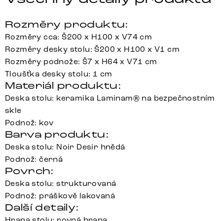
Rozměry produktu:
Rozměry cca: Š200 x H100 x V74 cm
Rozměry desky stolu: Š200 x H100 x V1 cm
Rozměry podnože: Š7 x H64 x V71 cm
Tloušťka desky stolu: 1 cm
Materiál produktu:
Deska stolu: keramika Laminam® na bezpečnostním
skle
Podnož: kov
Barva produktu:
Deska stolu: Noir Desir hnědá
Podnož: černá
Povrch:
Deska stolu: strukturovaná
Podnož: práškově lakovaná
Další detaily:
Hrana stolu: rovná hrana