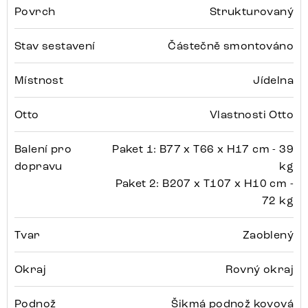
Povrch
Strukturovaný
Stav sestavení
Částečně smontováno
Místnost
Jídelna
Otto
Vlastnosti Otto
Balení pro
Paket 1: B77 x T66 x H17 cm - 39
dopravu
kg
Paket 2: B207 x T107 x H10 cm -
72 kg
Tvar
Zaoblený
Okraj
Rovný okraj
Podnož
Šikmá podnož kovová