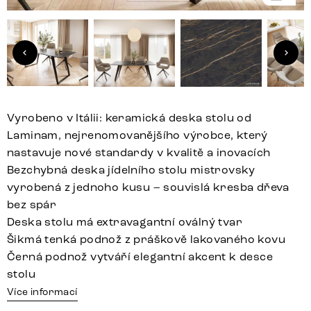
Vyrobeno v Itálii: keramická deska stolu od
Laminam, nejrenomovanějšího výrobce, který
nastavuje nové standardy v kvalitě a inovacích
Bezchybná deska jídelního stolu mistrovsky
vyrobená z jednoho kusu – souvislá kresba dřeva
bez spár
Deska stolu má extravagantní oválný tvar
Šikmá tenká podnož z práškově lakovaného kovu
Černá podnož vytváří elegantní akcent k desce
stolu
Více informací