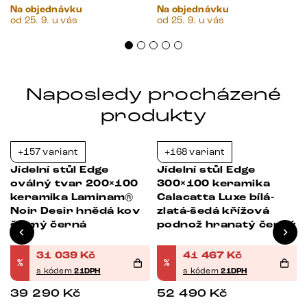
Na objednávku
Na objednávku
od 25. 9. u vás
od 25. 9. u vás
Naposledy procházené
produkty
+157 variant
+168 variant
-21%
-21%
Jídelní stůl Edge
Jídelní stůl Edge
oválný tvar 200×100
300×100 keramika
keramika Laminam®
Calacatta Luxe bílá-
Noir Desir hnědá kov
zlatá-šedá křížová
šikmý černá
podnož hranatý černý
31 039
Kč
41 467
Kč
%
%
s kódem
21DPH
s kódem
21DPH
39 290
Kč
52 490
Kč