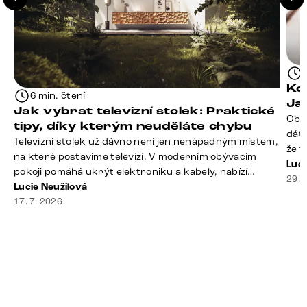
Kd
6 min. čtení
Ja
Jak vybrat televizní stolek: Praktické
Obý
tipy, díky kterým neuděláte chybu
dáte
Televizní stolek už dávno není jen nenápadným místem,
že t
na které postavíme televizi. V moderním obývacím
seda
Luci
pokoji pomáhá ukrýt elektroniku a kabely, nabízí
slou
29. 
praktický úložný prostor a často se stává výraznou
Lucie Neužilová
rty 
součástí celého interiéru. Při jeho výběru proto
17. 7. 2026
Dobr
nestačí sledovat pouze design. Důležitou roli hraje také
správná velikost, výška, způsob umístění, vnitřní
uspořádání i materiál. Jak [&hellip;]