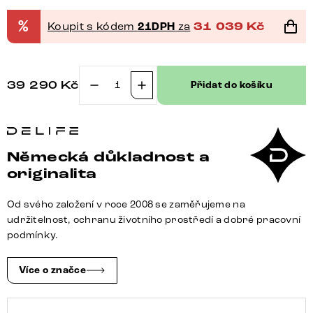
%
Koupit s kódem
21DPH
za
31 039
Kč
39 290
Kč
Přidat do košíku
Jídelní
stůl
Edge
oválný
Německá důkladnost a
tvar
originalita
200x100
keramika
Od svého založení v roce 2008 se zaměřujeme na
Laminam®
udržitelnost, ochranu životního prostředí a dobré pracovní
Noir
podmínky.
Desir
hnědá
Více o značce
kov
šikmý