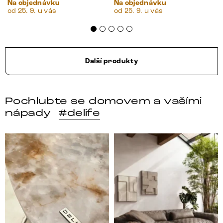
Na objednávku
Na objednávku
od 25. 9. u vás
od 25. 9. u vás
Další produkty
Pochlubte se domovem a vašími
nápady
#delife
DELIFE – Nábytek, který promění dům v domov. Domo
Místo, kam se budeš těšit 