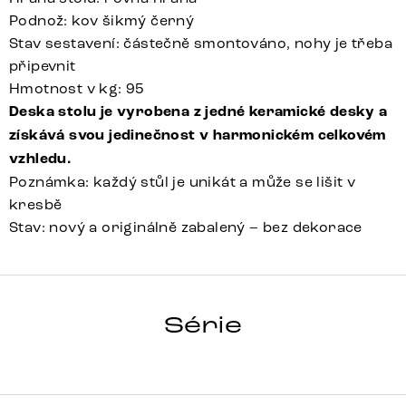
Podnož: kov šikmý černý
Stav sestavení: částečně smontováno, nohy je třeba
připevnit
Hmotnost v kg: 95
Deska stolu je vyrobena z jedné keramické desky a
získává svou jedinečnost v harmonickém celkovém
vzhledu.
Poznámka: každý stůl je unikát a může se lišit v
kresbě
Stav: nový a originálně zabalený – bez dekorace
HRANA
Série
Detail celé série