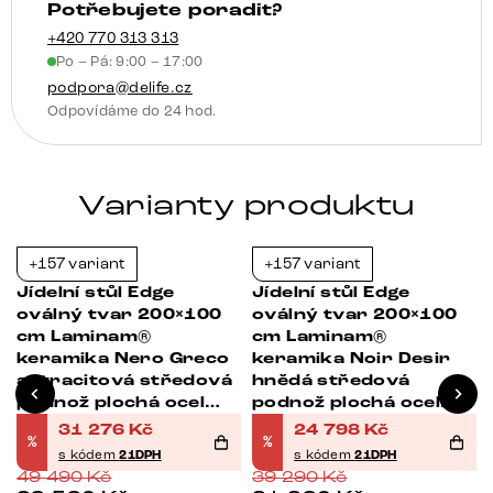
Potřebujete poradit?
černá
množství
+420 770 313 313
Po – Pá: 9:00 – 17:00
podpora@delife.cz
Odpovídáme do 24 hod.
Varianty produktu
+157 variant
+157 variant
-37%
-37%
Jídelní stůl Edge
Jídelní stůl Edge
oválný tvar 200×100
oválný tvar 200×100
cm Laminam®
cm Laminam®
keramika Nero Greco
keramika Noir Desir
antracitová středová
hnědá středová
podnož plochá ocel
podnož plochá ocel
černá
černá
31 276
Kč
24 798
Kč
%
%
s kódem
21DPH
s kódem
21DPH
49 490
Kč
39 290
Kč