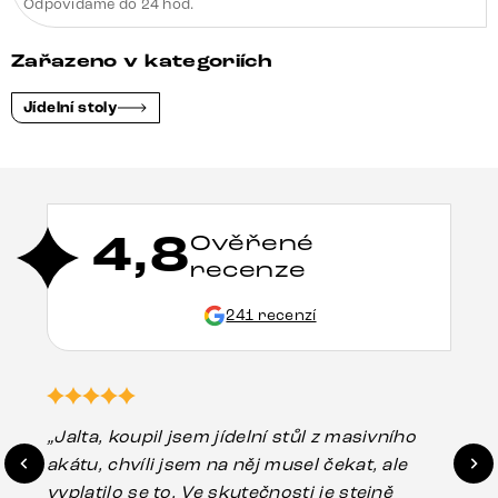
Odpovídáme do 24 hod.
Zařazeno v kategoriích
Jídelní stoly
4,8
Ověřené
recenze
241 recenzí
„Jalta, koupil jsem jídelní stůl z masivního
„O
akátu, chvíli jsem na něj musel čekat, ale
in
vyplatilo se to. Ve skutečnosti je stejně
zá