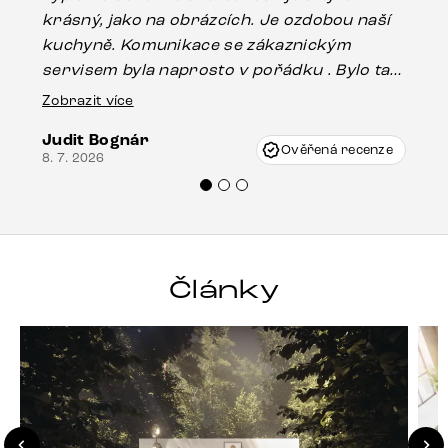
krásný, jako na obrázcích. Je ozdobou naší
ef
kuchyně. Komunikace se zákaznickým
Es
servisem byla naprosto v pořádku . Bylo tam
16.
drobné poškození u nohy stolu, které mohlo
Zobrazit více
vzniknout při přepravě, ale s pomocí pana
Judit Bognár
Vincze mi velmi korektně vyšli vstříc.
Ověřená recenze
8. 7. 2026
Doporučuji produkty Delife všem.“
Články