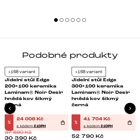
Podobné produkty
+168 variant
+168 variant
-37%
-21%
Jídelní stůl Edge
Jídelní stůl Edge
200×100 keramika
300×100 keramika
Laminam® Noir Desir
Laminam® Noir Desir
hnědá kov šikmý
hnědá kov šikmý
černá
černá
24 008
Kč
41 704
Kč
%
%
s kódem
21DPH
s kódem
21DPH
37 890
Kč
52 790
Kč
30 390
Kč