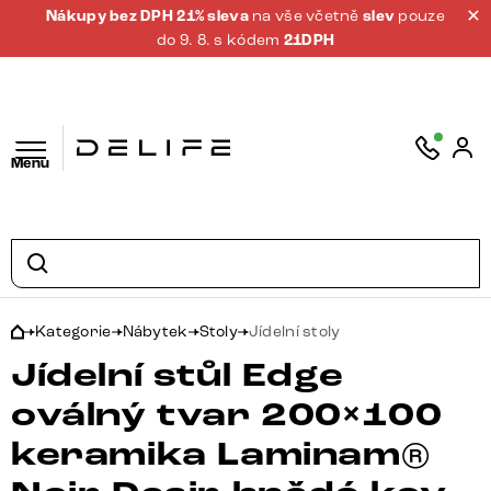
Nákupy bez DPH 21% sleva
na vše včetně
slev
pouze
do 9. 8. s kódem
21DPH
Menu
Kategorie
Nábytek
Stoly
Jídelní stoly
Jídelní stůl Edge
oválný tvar 200×100
keramika Laminam®