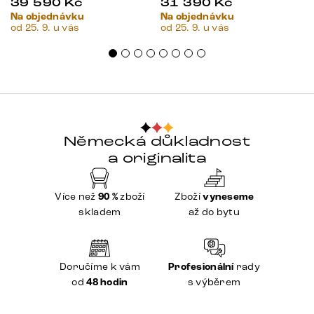
39 590
Kč
31 390
Kč
Na objednávku
Na objednávku
od 25. 9. u vás
od 25. 9. u vás
Německá důkladnost
a originalita
Více než
90 %
zboží
Zboží
vyneseme
skladem
až do bytu
Doručíme k vám
Profesionální
rady
od
48 hodin
s výběrem