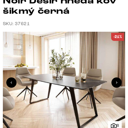
Noir Desir hnědá kov
šikmý černá
SKU: 37621
-21%
8