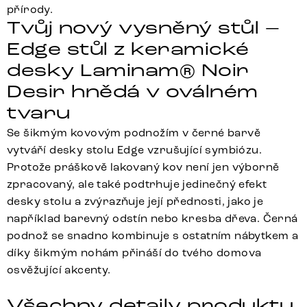
přírody.
Tvůj nový vysněný stůl –
Edge stůl z keramické
desky Laminam® Noir
Desir hnědá v oválném
tvaru
Se šikmým kovovým podnožím v černé barvě
vytváří desky stolu Edge vzrušující symbiózu.
Protože práškově lakovaný kov není jen výborně
zpracovaný, ale také podtrhuje jedinečný efekt
desky stolu a zvýrazňuje její přednosti, jako je
například barevný odstín nebo kresba dřeva. Černá
podnož se snadno kombinuje s ostatním nábytkem a
díky šikmým nohám přináší do tvého domova
osvěžující akcenty.
Všechny detaily produktu