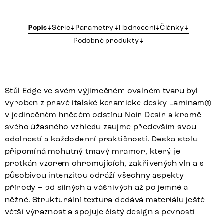
Popis
Série
Parametry
Hodnocení
Články
Podobné produkty
Stůl Edge ve svém výjimečném oválném tvaru byl
vyroben z pravé italské keramické desky Laminam®
v jedinečném hnědém odstínu Noir Desir a kromě
svého úžasného vzhledu zaujme především svou
odolností a každodenní praktičností. Deska stolu
připomíná mohutný tmavý mramor, který je
protkán vzorem ohromujících, zakřivených vln a s
působivou intenzitou odráží všechny aspekty
přírody – od silných a vášnivých až po jemné a
něžné. Strukturální textura dodává materiálu ještě
větší výraznost a spojuje čistý design s pevností