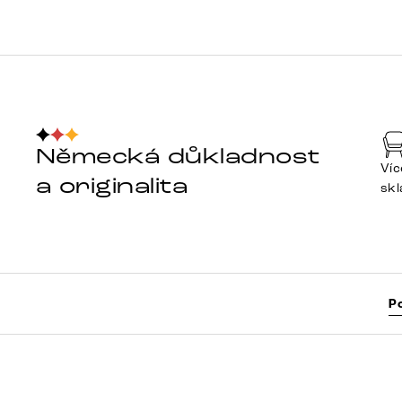
Německá důkladnost
Víc
a originalita
sk
P