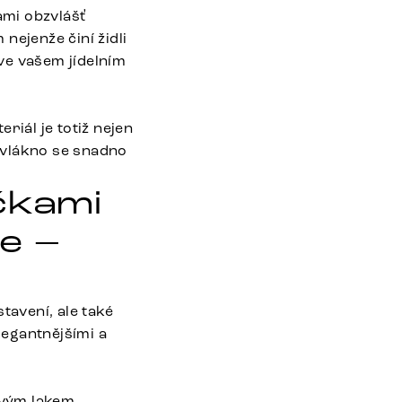
ami obzvlášť
nejenže činí židli
ve vašem jídelním
riál je totiž nejen
ovlákno se snadno
učkami
e –
tavení, ale také
legantnějšími a
vým lakem.