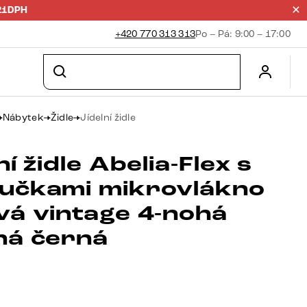
21DPH
+420 770 313 313
Po – Pá: 9:00 – 17:00
Nábytek
Židle
Jídelní židle
ní židle Abelia-Flex s
učkami mikrovlákno
vá vintage 4-nohá
ná černá