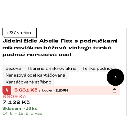
+237 variant
+
-37%
Jídelní židle Abelia-Flex s područkami
J
mikrovlákno béžová vintage tenká
m
podnož nerezová ocel
p
Béžová
Tkanina z mikrovlákna
Tenká podnož
Nerezová ocel kartáčovaná
B
Kartáčované stříbro
K
%
5 631
Kč
%
s kódem
21DPH
8 909
Kč
8
7 129
Kč
6
Skladem > 10 ks
Sk
14. 8. – 19. 8. u vás
14.