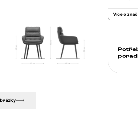
Více o zna
Potře
poradi
obrázky