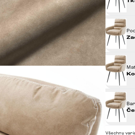
Tk
Po
Za
Mat
Ko
Ba
Če
Všechny vari