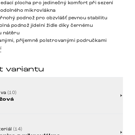
edací plocha pro jedinečný komfort při sezení
 odolného mikrovlákna
yřnohý podnož pro obzvlášť pevnou stabilitu
olná podnož jídelní židle díky černému
 nátěru
anými, příjemně polstrovanými područkami
í
t variantu
rva
(10)
žová
eriál
(14)