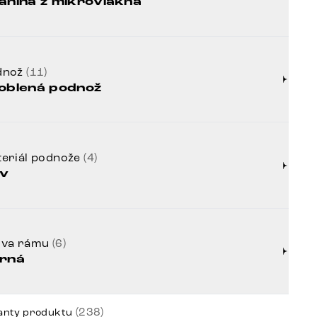
anina z mikrovlákna
dnož
(11)
oblená podnož
eriál podnože
(4)
v
rva rámu
(6)
rná
(238)
anty produktu