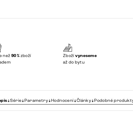
e než
90 %
zboží
Zboží
vyneseme
ladem
až do bytu
opis
Série
Parametry
Hodnocení
Články
Podobné produkt