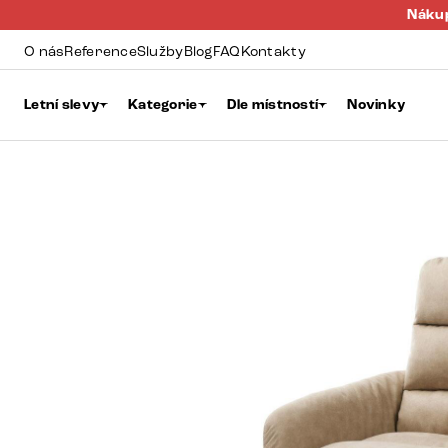
Nákup
O nás
Reference
Služby
Blog
FAQ
Kontakty
Letní slevy
Kategorie
Dle místností
Novinky