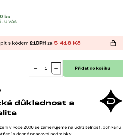
0 ks
8. u vás
pit s kódem
21DPH
za
5 418
Kč
Přidat do košíku
č
Jídelní
židle
Abelia-
Flex
ká důkladnost a
s
područkami
lita
mikrovlákno
béžová
žení v roce 2008 se zaměřujeme na udržitelnost, ochranu
vintage
středí a dobré pracovní podmínky.