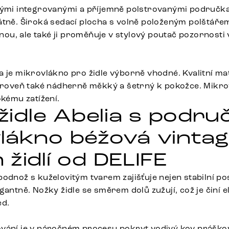
vými integrovanými a příjemně polstrovanými područk
tně. Široká sedací plocha s volně položeným polštářem 
u, ale také ji proměňuje v stylový poutač pozornosti 
 je mikrovlákno pro židle výborně vhodné. Kvalitní mate
zároveň také nádherně měkký a šetrný k pokožce. Mikr
okému zatížení.
 židle Abelia s podr
lákno béžová vintag
židlí od DELIFE
odnož s kuželovitým tvarem zajišťuje nejen stabilní pos
gantně. Nožky židle se směrem dolů zužují, což je činí e
ed.
ování je v náročném procesu pokryt vodivý kov práško