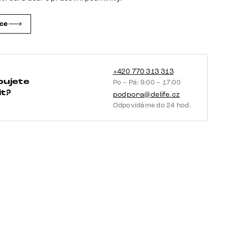
4-
nohá
čce
zúžená
černá
množství
+420 770 313 313
bujete
Po – Pá: 9:00 – 17:00
t?
podpora@delife.cz
Odpovídáme do 24 hod.