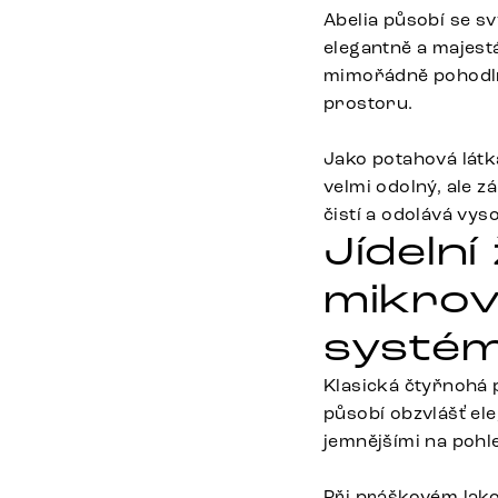
Abelia působí se s
elegantně a majestá
mimořádně pohodlno
prostoru.
Jako potahová látka
velmi odolný, ale 
čistí a odolává vys
Jídelní
mikrov
systém 
Klasická čtyřnohá p
působí obzvlášť ele
jemnějšími na pohl
Při práškovém lak