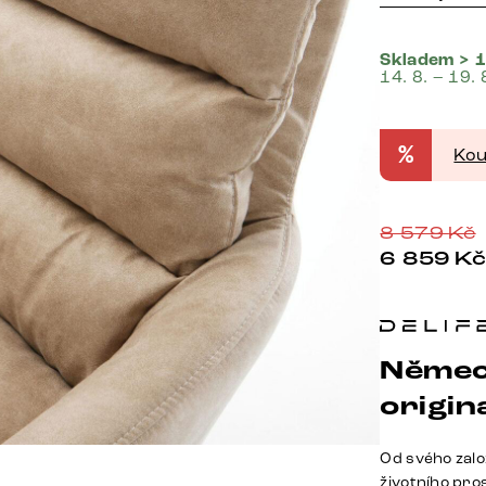
Skladem > 1
14. 8. – 19. 
%
Kou
8 579
Kč
6 859
K
Němec
origina
Od svého zalo
životního pro