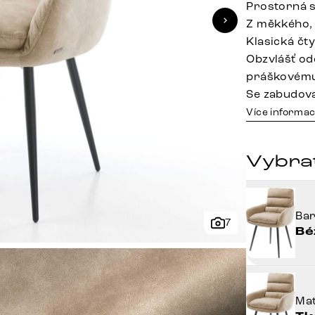
Prostorná s
Z měkkého,
Klasická čt
Obzvlášť od
práškovému
Se zabudov
Více informac
Vybra
Ba
7
Bé
Mat