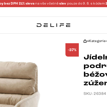
y bez DPH 21% sleva
na vše včetně
slev
pouze do 9. 8. s kódem
Kategorie
-37%
Jídel
podr
béžo
zúže
SKU: 26384