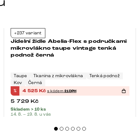
u
+237 variant
-21%
Jídelní židle Abelia-Flex s područkami
mikrovlákno taupe vintage tenká
podnož černá
Taupe
Tkanina z mikrovlákna
Tenká podnož
Kov
Černá
%
4 525
Kč
s kódem
21DPH
5 729
Kč
Skladem > 10 ks
14. 8. – 19. 8. u vás