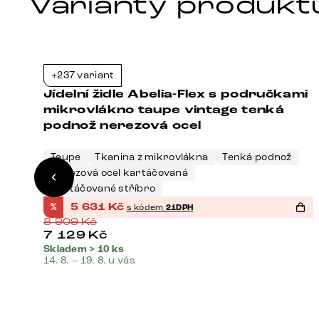
Varianty produkt
+237 variant
1%
-37%
mi
Jídelní židle Abelia-Flex s područkami
mikrovlákno taupe vintage tenká
podnož nerezová ocel
Taupe
Tkanina z mikrovlákna
Tenká podnož
Nerezová ocel kartáčovaná
Kartáčované stříbro
%
5 631
Kč
s kódem
21DPH
8 909
Kč
7 129
Kč
Skladem > 10 ks
14. 8. – 19. 8. u vás