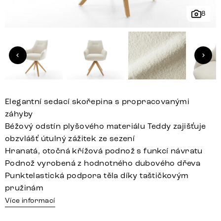
8
Elegantní sedací skořepina s propracovanými
záhyby
Béžový odstín plyšového materiálu Teddy zajišťuje
obzvlášť útulný zážitek ze sezení
Hranatá, otočná křížová podnož s funkcí návratu
Podnož vyrobená z hodnotného dubového dřeva
Punktelastická podpora těla díky taštičkovým
pružinám
Více informací