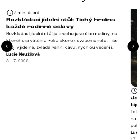
7 min. čtení
Rozkládací jídelní stůl: Tichý hrdina
každé rodinné oslavy
Rozkládací jídelní stůl je trochu jako člen rodiny, na
kterého si většinu roku skoro nevzpomenete. Tiše
stojí v jídelně, zvládá ranní kávu, rychlou večeři i
hromadu dopisů, které je potřeba „někdy vyřídit“. Pak
Lucie Neužilová
ale přijdou Vánoce, narozeniny nebo zpráva: „Stavíme
31. 7. 2026
se jen na chvilku. Bude nás osm.“ A v tu chvíli přichází
jeho chvíle. Z [&hellip;]
Ja
ti
Tele
na k
poko
prak
Luci
souč
17. 