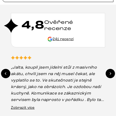
4,8
Ověřené
recenze
241 recenzí
„Jalta, koupil jsem jídelní stůl z masivního
„O
akátu, chvíli jsem na něj musel čekat, ale
in
vyplatilo se to. Ve skutečnosti je stejně
zá
krásný, jako na obrázcích. Je ozdobou naší
ef
kuchyně. Komunikace se zákaznickým
Es
servisem byla naprosto v pořádku . Bylo tam
16.
drobné poškození u nohy stolu, které mohlo
Zobrazit více
vzniknout při přepravě, ale s pomocí pana