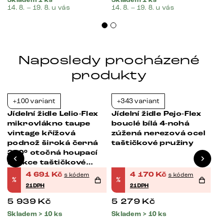
Skladem 1 ks
Skladem 1 ks
14. 8. – 19. 8. u vás
14. 8. – 19. 8. u vás
Naposledy procházené
produkty
+100 variant
+343 variant
-21%
-21%
Jídelní židle Lelio-Flex
Jídelní židle Pejo-Flex
mikrovlákno taupe
bouclé bílá 4-nohá
vintage křížová
zúžená nerezová ocel
á
podnož široká černá
taštičkové pružiny
360° otočná houpací
funkce taštičkové
pružiny
4 691
Kč
4 170
Kč
s kódem
s kódem
%
%
21DPH
21DPH
5 939
Kč
5 279
Kč
Skladem > 10 ks
Skladem > 10 ks