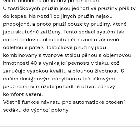
velmi decentně umístěny po stranách
U taštičkových pružin jsou jednotlivé pružiny přišity
do kapes. Na rozdíl od jiných pružin nejsou
propojené, a proto pruží pouze ty pružiny, které
jsou skutečně zatíženy. Tento sedací systém tak
nabízí bodovou elasticitu při sezení a zároveň
odlehčuje páteř. Taštičkové pružiny jsou
kombinovány s tvarově stálou pěnou s objemovou
hmotností 40 a vynikající pevností v tlaku, což
zaručuje vysokou kvalitu a dlouhou životnost. S
naším designovým nábytkem s taštičkovými
pružinami si můžete pohodlně užívat zdravý
komfort sezení.
Včetně funkce návratu pro automatické otočení
sedáku do výchozí polohy