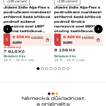
+106 variant
+106 variant
-37%
-21%
Jídelní židle Alja-Flex s
Jídelní židle Alja-Flex s
područkami manšestr
područkami manšestr
stříbrně šedá křížová
stříbrně šedá křížová
podnož zúžená
podnož široká
nerezová ocel 180°
nerezová ocel 360°
otočná taštičkové
otočný taštičkové
pružiny
pružiny
6 256
Kč
6 429
Kč
s kódem
s kódem
%
%
21DPH
21DPH
9 899
Kč
8 139
Kč
7 919
Kč
Skladem 4 ks
Skladem 4 ks
14. 8. – 19. 8. u vás
14. 8. – 19. 8. u vás
Německá důkladnost
a originalita