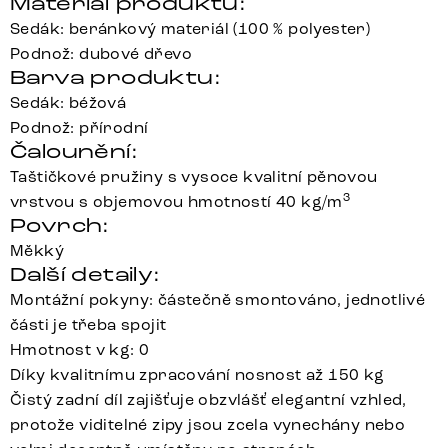
Materiál produktu:
Sedák: beránkový materiál (100 % polyester)
Podnož: dubové dřevo
Barva produktu:
Sedák: béžová
Podnož: přírodní
Čalounění:
Taštičkové pružiny s vysoce kvalitní pěnovou
3
vrstvou s objemovou hmotností 40 kg/m
Povrch:
Měkký
Další detaily:
Montážní pokyny: částečně smontováno, jednotlivé
části je třeba spojit
Hmotnost v kg: 0
Díky kvalitnímu zpracování nosnost až 150 kg
Čistý zadní díl zajišťuje obzvlášť elegantní vzhled,
protože viditelné zipy jsou zcela vynechány nebo