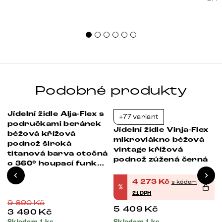
nest
sprá
uspo
Podobné produkty
Jídelní židle Alja-Flex s
+77 variant
-65%
-21%
područkami beránek
Jídelní židle Vinja-Flex
béžová křížová
mikrovlákno béžová
podnož široká
vintage křížová
titanová barva otočná
podnož zúžená černá
o 360° houpací funkce
taštičkové pružiny
4 273
Kč
s kódem
%
21DPH
9 890
Kč
5 409
Kč
3 490
Kč