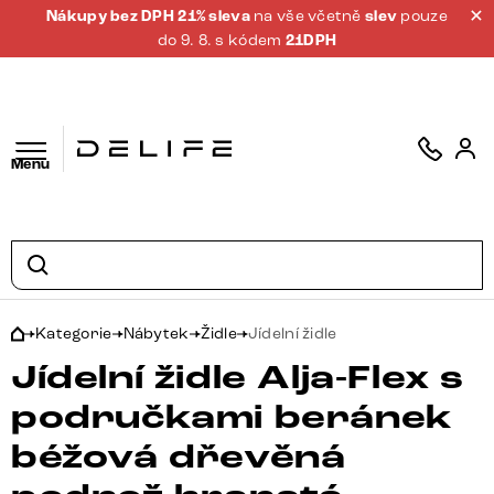
Nákupy bez DPH 21% sleva
na vše včetně
slev
pouze
do 9. 8. s kódem
21DPH
Menu
Kategorie
Nábytek
Židle
Jídelní židle
Jídelní židle Alja-Flex s
područkami beránek
béžová dřevěná