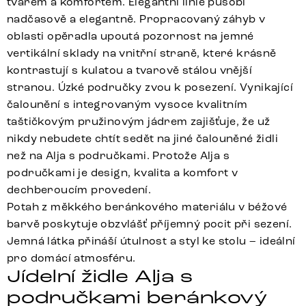
tvarem a komfortem. Elegantní linie působí
nadčasově a elegantně. Propracovaný záhyb v
oblasti opěradla upoutá pozornost na jemné
vertikální sklady na vnitřní straně, které krásně
kontrastují s kulatou a tvarově stálou vnější
stranou. Úzké područky zvou k posezení. Vynikající
čalounění s integrovaným vysoce kvalitním
taštičkovým pružinovým jádrem zajišťuje, že už
nikdy nebudete chtít sedět na jiné čalouněné židli
než na Alja s područkami. Protože Alja s
područkami je design, kvalita a komfort v
dechberoucím provedení.
Potah z měkkého beránkového materiálu v béžové
barvě poskytuje obzvlášť příjemný pocit při sezení.
Jemná látka přináší útulnost a styl ke stolu – ideální
pro domácí atmosféru.
Jídelní židle Alja s
područkami beránkový