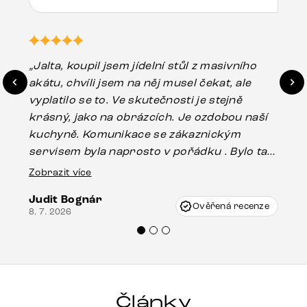
„Jalta, koupil jsem jídelní stůl z masivního
„O
akátu, chvíli jsem na něj musel čekat, ale
in
vyplatilo se to. Ve skutečnosti je stejně
zá
krásný, jako na obrázcích. Je ozdobou naší
ef
kuchyně. Komunikace se zákaznickým
Es
servisem byla naprosto v pořádku . Bylo tam
16.
drobné poškození u nohy stolu, které mohlo
Zobrazit více
vzniknout při přepravě, ale s pomocí pana
Judit Bognár
Vincze mi velmi korektně vyšli vstříc.
Ověřená recenze
8. 7. 2026
Doporučuji produkty Delife všem.“
Články