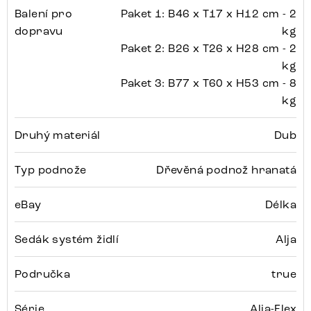
Balení pro
Paket 1: B46 x T17 x H12 cm - 2
dopravu
kg
Paket 2: B26 x T26 x H28 cm - 2
kg
Paket 3: B77 x T60 x H53 cm - 8
kg
Druhý materiál
Dub
Typ podnože
Dřevěná podnož hranatá
eBay
Délka
Sedák systém židlí
Alja
Područka
true
Série
Alja-Flex