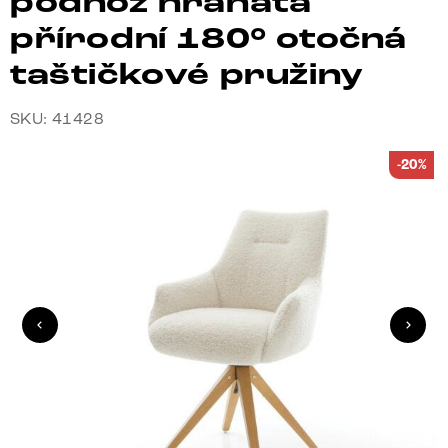
podnož hranatá
přírodní 180° otočná
taštičkové pružiny
SKU: 41428
-20%