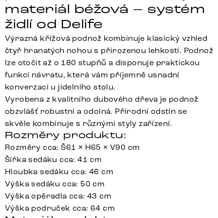
materiál béžová – systém
židlí od Delife
Výrazná křížová podnož kombinuje klasický vzhled
čtyř hranatých nohou s přirozenou lehkostí. Podnož
lze otočit až o 180 stupňů a disponuje praktickou
funkcí návratu, která vám příjemně usnadní
konverzaci u jídelního stolu.
Vyrobena z kvalitního dubového dřeva je podnož
obzvlášť robustní a odolná. Přírodní odstín se
skvěle kombinuje s různými styly zařízení.
Rozměry produktu:
Rozměry cca: Š61 × H65 × V90 cm
Šířka sedáku cca: 41 cm
Hloubka sedáku cca: 46 cm
Výška sedáku cca: 50 cm
Výška opěradla cca: 43 cm
Výška područek cca: 64 cm