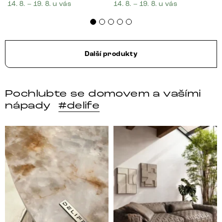
14. 8. – 19. 8. u vás
14. 8. – 19. 8. u vás
Další produkty
Pochlubte se domovem a vašími
nápady
#delife
DELIFE – Nábytek, který promění dům v domov. Domo
Místo, kam se budeš těšit 