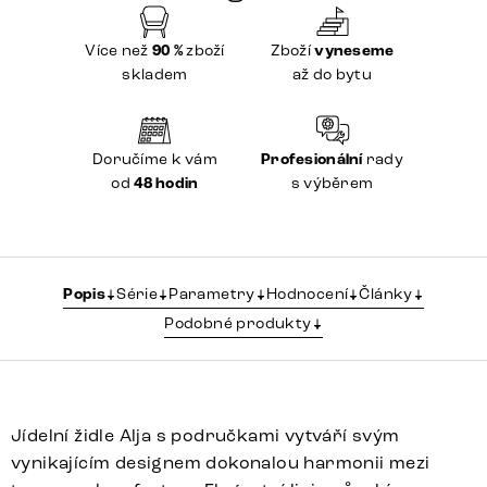
Více než
90 %
zboží
Zboží
vyneseme
skladem
až do bytu
Doručíme k vám
Profesionální
rady
od
48 hodin
s výběrem
Popis
Série
Parametry
Hodnocení
Články
Podobné produkty
Jídelní židle Alja s područkami vytváří svým
vynikajícím designem dokonalou harmonii mezi