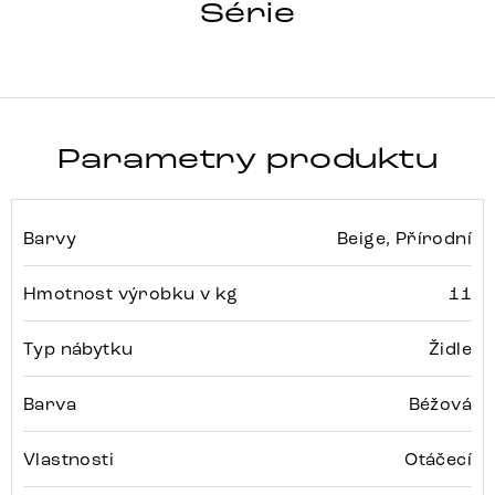
ALJA-FLEX
Série
Detail celé série
Parametry produktu
Barvy
Beige, Přírodní
Hmotnost výrobku v kg
11
Typ nábytku
Židle
Barva
Béžová
Vlastnosti
Otáčecí