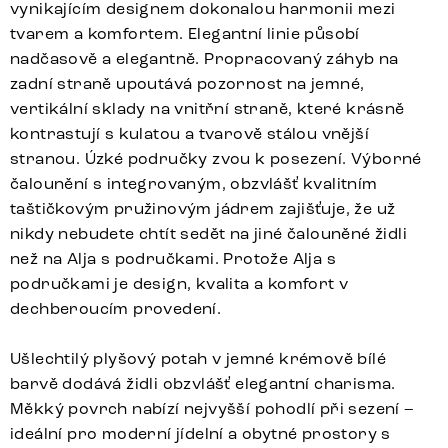
vynikajícím designem dokonalou harmonii mezi
tvarem a komfortem. Elegantní linie působí
nadčasově a elegantně. Propracovaný záhyb na
zadní straně upoutává pozornost na jemné,
vertikální sklady na vnitřní straně, které krásně
kontrastují s kulatou a tvarově stálou vnější
stranou. Úzké područky zvou k posezení. Výborné
čalounění s integrovaným, obzvlášť kvalitním
taštičkovým pružinovým jádrem zajišťuje, že už
nikdy nebudete chtít sedět na jiné čalouněné židli
než na Alja s područkami. Protože Alja s
područkami je design, kvalita a komfort v
dechberoucím provedení.
Ušlechtilý plyšový potah v jemné krémově bílé
barvě dodává židli obzvlášť elegantní charisma.
Měkký povrch nabízí nejvyšší pohodlí při sezení –
ideální pro moderní jídelní a obytné prostory s