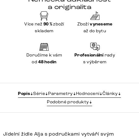
a originalita
Více než
90 %
zboží
Zboží
vyneseme
skladem
až do bytu
Doručíme k vám
Profesionální
rady
od
48 hodin
s výběrem
Popis
Série
Parametry
Hodnocení
Články
Podobné produkty
Jídelní židle Alja s područkami vytváří svým