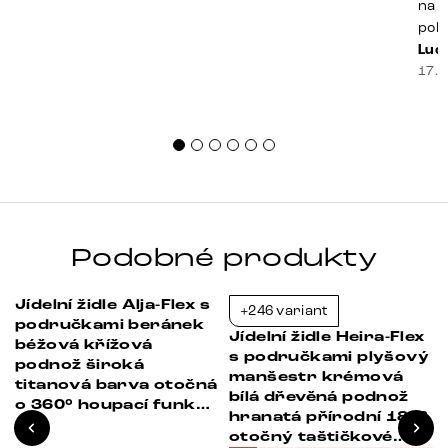
na k
poko
prak
Luci
souč
17. 
nest
sprá
uspo
Podobné produkty
Jídelní židle Alja-Flex s
+246 variant
-65%
-35%
područkami beránek
Jídelní židle Heira-Flex
béžová křížová
ý
s područkami plyšový
podnož široká
manšestr krémová
titanová barva otočná
bílá dřevěná podnož
o 360° houpací funkce
°
hranatá přírodní 180°
taštičkové pružiny
otočný taštičkové