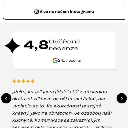
Více na našem Instagramu
4,8
Ověřené
recenze
241 recenzí
„Jalta, koupil jsem jídelní stůl z masivního
„O
akátu, chvíli jsem na něj musel čekat, ale
in
vyplatilo se to. Ve skutečnosti je stejně
zá
krásný, jako na obrázcích. Je ozdobou naší
ef
kuchyně. Komunikace se zákaznickým
Es
servisem byla naprosto v pořádku . Bylo tam