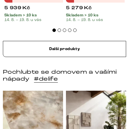
5 939
Kč
5 279
Kč
Skladem > 10 ks
Skladem > 10 ks
14. 8. – 19. 8. u vás
14. 8. – 19. 8. u vás
Další produkty
Pochlubte se domovem a vašími
nápady
#delife
DELIFE – Nábytek, který promění dům v domov. Domo
Místo, kam se budeš těšit 