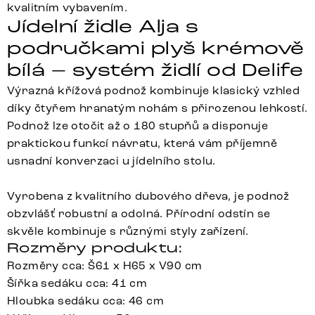
kvalitním vybavením.
Jídelní židle Alja s
područkami plyš krémově
bílá – systém židlí od Delife
Výrazná křížová podnož kombinuje klasický vzhled
díky čtyřem hranatým nohám s přirozenou lehkostí.
Podnož lze otočit až o 180 stupňů a disponuje
praktickou funkcí návratu, která vám příjemně
usnadní konverzaci u jídelního stolu.
Vyrobena z kvalitního dubového dřeva, je podnož
obzvlášť robustní a odolná. Přírodní odstín se
skvěle kombinuje s různými styly zařízení.
Rozměry produktu:
Rozměry cca: Š61 x H65 x V90 cm
Šířka sedáku cca: 41 cm
Hloubka sedáku cca: 46 cm