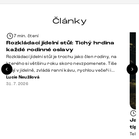
Články
7 min. čtení
Rozkládací jídelní stůl: Tichý hrdina
každé rodinné oslavy
Rozkládací jídelní stůl je trochu jako člen rodiny, na
kterého si většinu roku skoro nevzpomenete. Tiše
stojí v jídelně, zvládá ranní kávu, rychlou večeři i
hromadu dopisů, které je potřeba „někdy vyřídit“. Pak
Lucie Neužilová
ale přijdou Vánoce, narozeniny nebo zpráva: „Stavíme
31. 7. 2026
se jen na chvilku. Bude nás osm.“ A v tu chvíli přichází
jeho chvíle. Z [&hellip;]
Ja
ti
Tele