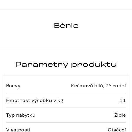
ALJA-FLEX
Série
Detail celé série
Parametry produktu
Barvy
Krémově-bílá, Přírodní
Hmotnost výrobku v kg
11
Typ nábytku
Židle
Vlastnosti
Otáčecí