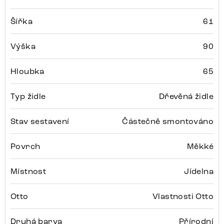
Šířka
61
Výška
90
Hloubka
65
Typ židle
Dřevěná židle
Stav sestavení
Částečně smontováno
Povrch
Měkké
Místnost
Jídelna
Otto
Vlastnosti Otto
Druhá barva
Přírodní