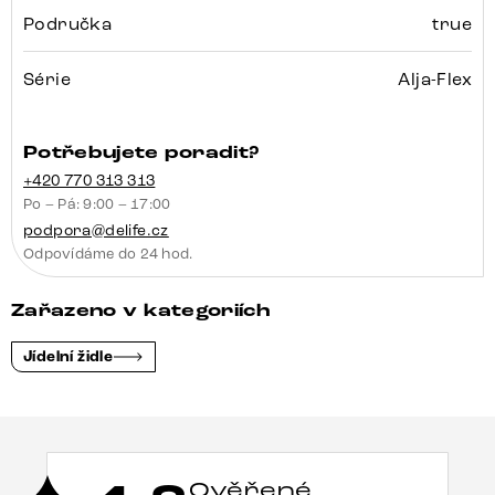
Područka
true
Série
Alja-Flex
Potřebujete poradit?
+420 770 313 313
Po – Pá: 9:00 – 17:00
podpora@delife.cz
Odpovídáme do 24 hod.
Zařazeno v kategoriích
Jídelní židle
Ověřené