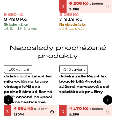
pružiny
6 256
Kč
s kódem
%
21DPH
9 890
Kč
9 569
Kč
3 490
Kč
7 919
Kč
Skladem 1 ks
Na objednávku
14. 8. – 19. 8. u vás
od 4. 11. u vás
Naposledy procházené
produkty
+100 variant
+343 variant
-21%
-21%
Jídelní židle Lelio-Flex
Jídelní židle Pejo-Flex
mikrovlákno taupe
bouclé bílá 4-nohá
vintage křížová
zúžená nerezová ocel
á
podnož široká černá
taštičkové pružiny
360° otočná houpací
funkce taštičkové
pružiny
4 691
Kč
4 170
Kč
s kódem
s kódem
%
%
21DPH
21DPH