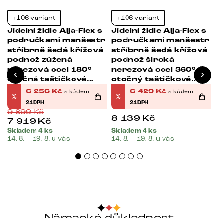
+106 variant
+106 variant
-37%
-21%
Jídelní židle Alja-Flex s
Jídelní židle Alja-Flex s
područkami manšestr
područkami manšestr
stříbrně šedá křížová
stříbrně šedá křížová
podnož zúžená
podnož široká
nerezová ocel 180°
nerezová ocel 360°
otočná taštičkové
otočný taštičkové
pružiny
pružiny
6 256
Kč
6 429
Kč
s kódem
s kódem
%
%
21DPH
21DPH
9 899
Kč
8 139
Kč
7 919
Kč
Skladem 4 ks
Skladem 4 ks
14. 8. – 19. 8. u vás
14. 8. – 19. 8. u vás
Německá důkladnost