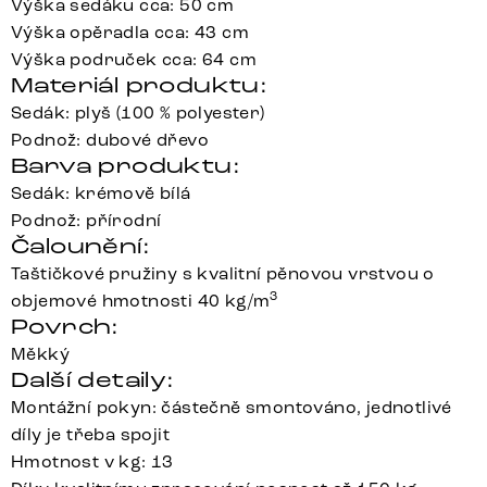
Výška sedáku cca: 50 cm
Výška opěradla cca: 43 cm
Výška područek cca: 64 cm
Materiál produktu:
Sedák: plyš (100 % polyester)
Podnož: dubové dřevo
Barva produktu:
Sedák: krémově bílá
Podnož: přírodní
Čalounění:
Taštičkové pružiny s kvalitní pěnovou vrstvou o
3
objemové hmotnosti 40 kg/m
Povrch:
Měkký
Další detaily:
Montážní pokyn: částečně smontováno, jednotlivé
díly je třeba spojit
Hmotnost v kg: 13