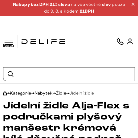
Nákupy bez DPH 21% sleva
na vše včetně
slev
pouze
do 9. 8. s kódem
21DPH
Menu
Kategorie
Nábytek
Židle
Jídelní židle
Jídelní židle Alja-Flex s
područkami plyšový
manšestr krémová