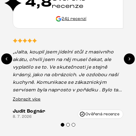
4,8
recenze
241 recenzí
„Jalta, koupil jsem jídelní stůl z masivního
„O
akátu, chvíli jsem na něj musel čekat, ale
in
vyplatilo se to. Ve skutečnosti je stejně
zá
krásný, jako na obrázcích. Je ozdobou naší
ef
kuchyně. Komunikace se zákaznickým
Es
servisem byla naprosto v pořádku . Bylo tam
16.
drobné poškození u nohy stolu, které mohlo
Zobrazit více
vzniknout při přepravě, ale s pomocí pana
Judit Bognár
Vincze mi velmi korektně vyšli vstříc.
Ověřená recenze
8. 7. 2026
Doporučuji produkty Delife všem.“