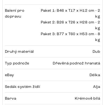
Balení pro
Paket 1: B46 x T17 x H12 cm - 2
dopravu
kg
Paket 2: B26 x T26 x H28 cm - 2
kg
Paket 3: B77 x T60 x H53 cm - 8
kg
Druhý materiál
Dub
Typ podnože
Dřevěná podnož hranatá
eBay
Délka
Sedák systém židlí
Alja
Barva
Krémově bílá