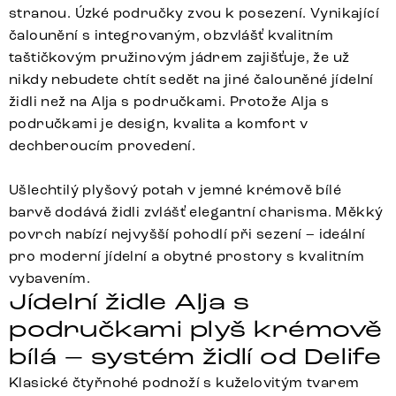
stranou. Úzké područky zvou k posezení. Vynikající
čalounění s integrovaným, obzvlášť kvalitním
taštičkovým pružinovým jádrem zajišťuje, že už
nikdy nebudete chtít sedět na jiné čalouněné jídelní
židli než na Alja s područkami. Protože Alja s
područkami je design, kvalita a komfort v
dechberoucím provedení.
Ušlechtilý plyšový potah v jemné krémově bílé
barvě dodává židli zvlášť elegantní charisma. Měkký
povrch nabízí nejvyšší pohodlí při sezení – ideální
pro moderní jídelní a obytné prostory s kvalitním
vybavením.
Jídelní židle Alja s
područkami plyš krémově
bílá – systém židlí od Delife
Klasické čtyřnohé podnoží s kuželovitým tvarem