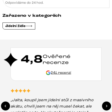
Odpovídáme do 24 hod.
Zařazeno v kategoriích
Jídelní židle
4,8
Ověřené
recenze
241 recenzí
„Jalta, koupil jsem jídelní stůl z masivního
„O
akátu, chvíli jsem na něj musel čekat, ale
in