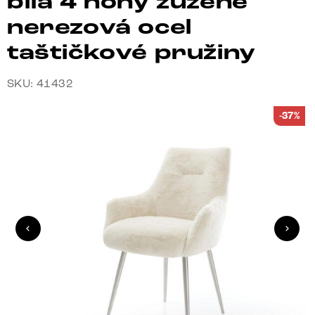
bílá 4 nohy zúžené
nerezová ocel
taštičkové pružiny
SKU: 41432
-37%