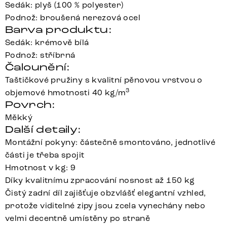
Sedák: plyš (100 % polyester)
Podnož: broušená nerezová ocel
Barva produktu:
Sedák: krémově bílá
Podnož: stříbrná
Čalounění:
Taštičkové pružiny s kvalitní pěnovou vrstvou o
3
objemové hmotnosti 40 kg/m
Povrch:
Měkký
Další detaily:
Montážní pokyny: částečně smontováno, jednotlivé
části je třeba spojit
Hmotnost v kg: 9
Díky kvalitnímu zpracování nosnost až 150 kg
Čistý zadní díl zajišťuje obzvlášť elegantní vzhled,
protože viditelné zipy jsou zcela vynechány nebo
velmi decentně umístěny po straně