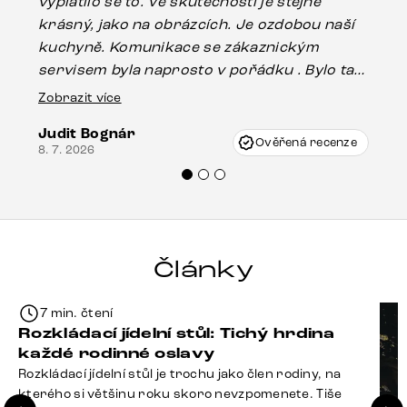
vyplatilo se to. Ve skutečnosti je stejně
zá
krásný, jako na obrázcích. Je ozdobou naší
ef
kuchyně. Komunikace se zákaznickým
Es
servisem byla naprosto v pořádku . Bylo tam
16.
drobné poškození u nohy stolu, které mohlo
Zobrazit více
vzniknout při přepravě, ale s pomocí pana
Judit Bognár
Vincze mi velmi korektně vyšli vstříc.
Ověřená recenze
8. 7. 2026
Doporučuji produkty Delife všem.“
Články
7 min. čtení
Rozkládací jídelní stůl: Tichý hrdina
každé rodinné oslavy
Rozkládací jídelní stůl je trochu jako člen rodiny, na
kterého si většinu roku skoro nevzpomenete. Tiše