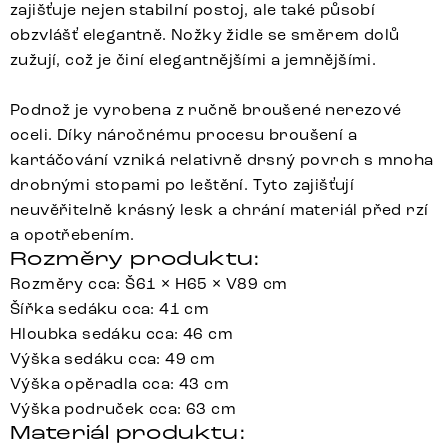
zajišťuje nejen stabilní postoj, ale také působí
obzvlášť elegantně. Nožky židle se směrem dolů
zužují, což je činí elegantnějšími a jemnějšími.
Podnož je vyrobena z ručně broušené nerezové
oceli. Díky náročnému procesu broušení a
kartáčování vzniká relativně drsný povrch s mnoha
drobnými stopami po leštění. Tyto zajišťují
neuvěřitelně krásný lesk a chrání materiál před rzí
a opotřebením.
Rozměry produktu:
Rozměry cca: Š61 × H65 × V89 cm
Šířka sedáku cca: 41 cm
Hloubka sedáku cca: 46 cm
Výška sedáku cca: 49 cm
Výška opěradla cca: 43 cm
Výška područek cca: 63 cm
Materiál produktu: