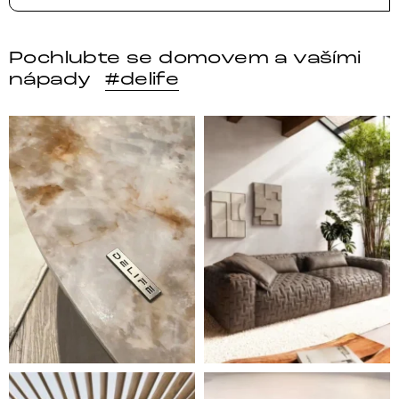
Pochlubte se domovem a vašími
nápady
#delife
DELIFE – Nábytek, který promění dům v domov. Domo
Místo, kam se budeš těšit 
Styl, odolnost a společné chvíle pod širým nebem.
Ne každá pohovka je jen mí