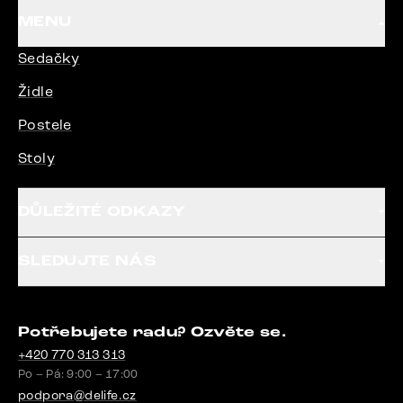
MENU
Sedačky
Židle
Postele
Stoly
DŮLEŽITÉ ODKAZY
SLEDUJTE NÁS
Potřebujete radu? Ozvěte se.
+420 770 313 313
Po – Pá: 9:00 – 17:00
podpora@delife.cz