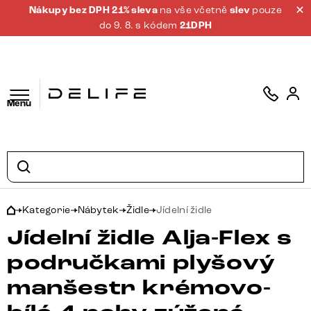
Nákupy bez DPH 21% sleva
na vše včetně
slev
pouze
do 9. 8. s kódem
21DPH
Menu
Kategorie
Nábytek
Židle
Jídelní židle
Jídelní židle Alja-Flex s
područkami plyšový
manšestr krémovo-