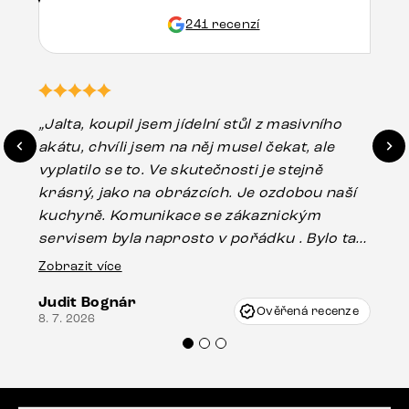
241 recenzí
„Jalta, koupil jsem jídelní stůl z masivního
„O
akátu, chvíli jsem na něj musel čekat, ale
in
vyplatilo se to. Ve skutečnosti je stejně
zá
krásný, jako na obrázcích. Je ozdobou naší
ef
kuchyně. Komunikace se zákaznickým
Es
servisem byla naprosto v pořádku . Bylo tam
16.
drobné poškození u nohy stolu, které mohlo
Zobrazit více
vzniknout při přepravě, ale s pomocí pana
Judit Bognár
Vincze mi velmi korektně vyšli vstříc.
Ověřená recenze
8. 7. 2026
Doporučuji produkty Delife všem.“