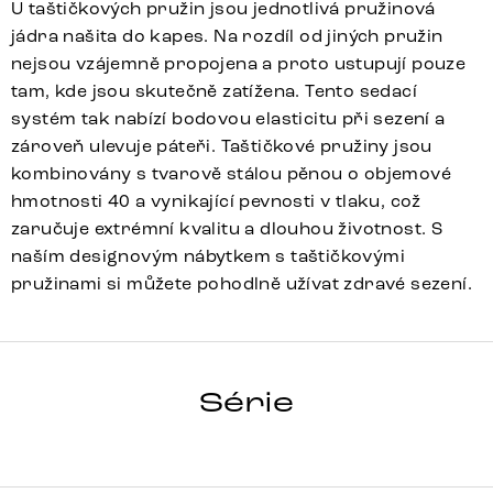
U taštičkových pružin jsou jednotlivá pružinová
jádra našita do kapes. Na rozdíl od jiných pružin
nejsou vzájemně propojena a proto ustupují pouze
tam, kde jsou skutečně zatížena. Tento sedací
systém tak nabízí bodovou elasticitu při sezení a
zároveň ulevuje páteři. Taštičkové pružiny jsou
kombinovány s tvarově stálou pěnou o objemové
hmotnosti 40 a vynikající pevnosti v tlaku, což
zaručuje extrémní kvalitu a dlouhou životnost. S
naším designovým nábytkem s taštičkovými
pružinami si můžete pohodlně užívat zdravé sezení.
ALJA-FLEX
Série
Detail celé série