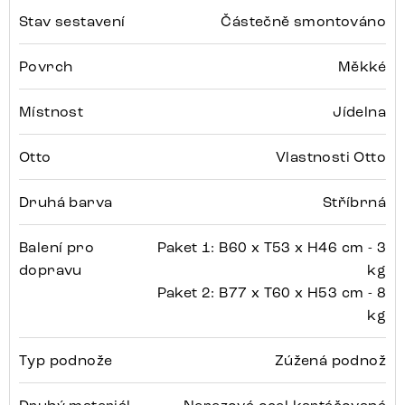
Stav sestavení
Částečně smontováno
Povrch
Měkké
Místnost
Jídelna
Otto
Vlastnosti Otto
Druhá barva
Stříbrná
Balení pro
Paket 1: B60 x T53 x H46 cm - 3
dopravu
kg
Paket 2: B77 x T60 x H53 cm - 8
kg
Typ podnože
Zúžená podnož