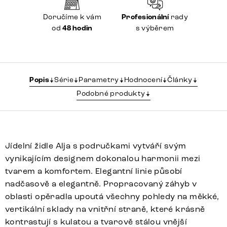
Doručíme k vám
Profesionální
rady
od
48 hodin
s výběrem
Popis
Série
Parametry
Hodnocení
Články
Podobné produkty
Jídelní židle Alja s područkami vytváří svým
vynikajícím designem dokonalou harmonii mezi
tvarem a komfortem. Elegantní linie působí
nadčasově a elegantně. Propracovaný záhyb v
oblasti opěradla upoutá všechny pohledy na měkké,
vertikální sklady na vnitřní straně, které krásně
kontrastují s kulatou a tvarově stálou vnější