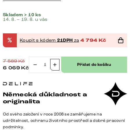
Skladem > 10 ks
14. 8. – 19. 8. u vás
%
Koupit s kódem
21DPH
za
4 794
Kč
7 589
Kč
Přidat do košíku
6 069
Kč
Jídelní
židle
Alja-
Flex
Německá důkladnost a
s
originalita
područkami
plyšový
Od svého založení v roce 2008 se zaměřujeme na
manšestr
udržitelnost, ochranu životního prostředí a dobré pracovní
krémovo-
podmínky.