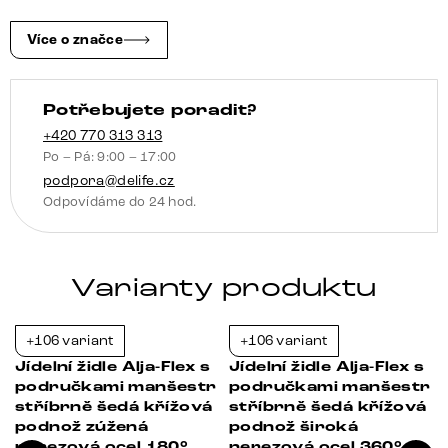
bílá
4
Více o značce
nohy
zúžené
Potřebujete poradit?
nerezová
ocel
+420 770 313 313
Po – Pá: 9:00 – 17:00
taštičkové
podpora@delife.cz
pružiny
Odpovídáme do 24 hod.
množství
Varianty produktu
+106 variant
+106 variant
-37%
-21%
Jídelní židle Alja-Flex s
Jídelní židle Alja-Flex s
područkami manšestr
područkami manšestr
stříbrně šedá křížová
stříbrně šedá křížová
podnož zúžená
podnož široká
nerezová ocel 180°
nerezová ocel 360°