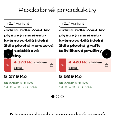
Podobné produkty
+217 variant
+217 variant
-21%
-21%
Jídelní židle Zoa-Flex
Jídelní židle Zoa-Flex
plyšový manšestr
plyšový manšestr
krémovo-bílá jídelní
krémovo-bílá jídelní
židle plochá nerezová
židle plochá grafit
ocel taštičkové
taštičkové pružiny
pružiny
4 170
Kč
4 423
Kč
s kódem
s kódem
%
%
21DPH
21DPH
5 279
Kč
5 599
Kč
Skladem > 10 ks
Skladem > 10 ks
14. 8. – 19. 8. u vás
14. 8. – 19. 8. u vás