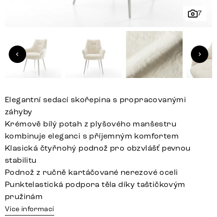
7
Elegantní sedací skořepina s propracovanými
záhyby
Krémově bílý potah z plyšového manšestru
kombinuje eleganci s příjemným komfortem
Klasická čtyřnohý podnož pro obzvlášť pevnou
stabilitu
Podnož z ručně kartáčované nerezové oceli
Punktelastická podpora těla díky taštičkovým
pružinám
Více informací