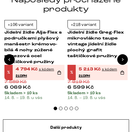
Naposledy procházené
produkty
+106 variant
+218 variant
-37%
-34%
x
Jídelní židle Alja-Flex s
Jídelní židle Greg-Flex
područkami plyšový
mikrovlákno taupe
á
manšestr krémovo-
vintage jídelní židle
bílá 4 nohy zúžené
plochý grafit
nerezová ocel
taštičkové pružiny
taštičkové pružiny
4 794
Kč
5 213
Kč
s kódem
s kódem
%
%
21DPH
21DPH
7 589
Kč
7 919
Kč
6 069
Kč
6 599
Kč
Skladem > 10 ks
Skladem > 10 ks
14. 8. – 19. 8. u vás
14. 8. – 19. 8. u vás
Další produkty