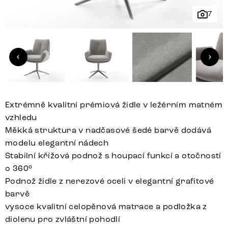
7
Extrémně kvalitní prémiová židle v ležérním matném
vzhledu
Měkká struktura v nadčasové šedé barvě dodává
modelu elegantní nádech
Stabilní křížová podnož s houpací funkcí a otočností
o 360°
Podnož židle z nerezové oceli v elegantní grafitové
barvě
vysoce kvalitní celopěnová matrace a podložka z
diolenu pro zvláštní pohodlí