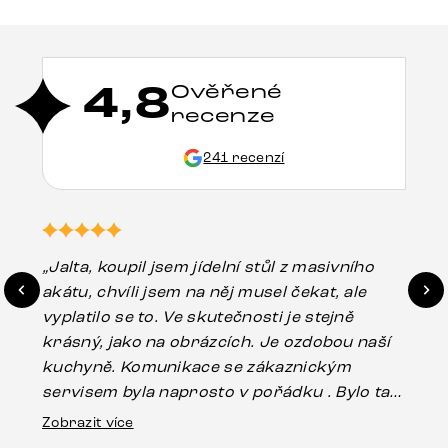
4,8
Ověřené
recenze
241 recenzí
„Jalta, koupil jsem jídelní stůl z masivního
„O
akátu, chvíli jsem na něj musel čekat, ale
in
vyplatilo se to. Ve skutečnosti je stejně
zá
krásný, jako na obrázcích. Je ozdobou naší
ef
kuchyně. Komunikace se zákaznickým
Es
servisem byla naprosto v pořádku . Bylo tam
16.
drobné poškození u nohy stolu, které mohlo
Zobrazit více
vzniknout při přepravě, ale s pomocí pana