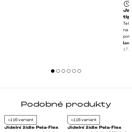
Ja
ti
Tele
na k
poko
prak
Luci
souč
17. 
nest
sprá
uspo
Podobné produkty
+116 variant
+116 variant
-21%
-21%
Jídelní židle Pela-Flex
Jídelní židle Pela-Flex