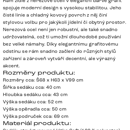
Rám židle z nerezové oceli v elegantní barvě grafit
spojuje moderní design s vysokou stabilitou. Jeho
čisté linie a chladný kovový povrch z něj činí
stylovou volbu pro jakýkoli jídelní či obytný prostor.
Nerezová ocel není jen robustní, ale také snadno
udržovatelná, což ti umožní dlouhodobé používání
bez velké námahy. Díky elegantnímu grafitovému
odstínu se rám snadno začlení do různých stylů
zařízení a zároveň vytváří decentní, ale výrazný
akcent.
Rozměry produktu:
Rozměry cca: Š68 x H63 x V99 cm
Šířka sedáku cca: 40 cm
Hloubka sedáku cca: 43 cm
Výška sedáku cca: 52 cm
Výška opěradla cca: 50 cm
Výška područek cca: 69 cm
Materiál produktu: