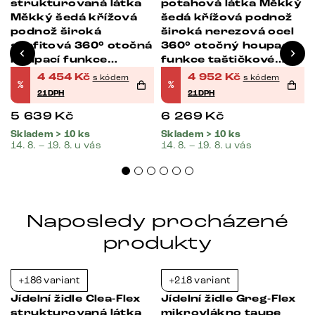
strukturovaná látka
potahová látka Měkký
Měkký šedá křížová
šedá křížová podnož
podnož široká
široká nerezová ocel
grafitová 360° otočná
360° otočný houpací
houpací funkce
funkce taštičkové
taštičkové pružiny
pružiny
4 454
Kč
4 952
Kč
s kódem
s kódem
%
%
21DPH
21DPH
5 639
Kč
6 269
Kč
Skladem > 10 ks
Skladem > 10 ks
14. 8. – 19. 8. u vás
14. 8. – 19. 8. u vás
Naposledy procházené
produkty
+186 variant
+218 variant
-37%
-34%
x
Jídelní židle Clea-Flex
Jídelní židle Greg-Flex
strukturovaná látka
mikrovlákno taupe