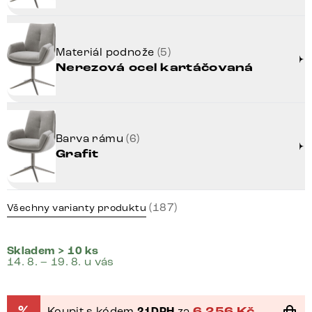
Materiál podnože
(5)
Nerezová ocel kartáčovaná
Barva rámu
(6)
Grafit
(187)
Všechny varianty produktu
Skladem > 10 ks
14. 8. – 19. 8. u vás
%
Koupit s kódem
21DPH
za
6 256
Kč