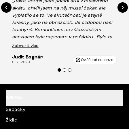
„Jalta, koupil jsem jídelní stůl z masivního
„O
akátu, chvíli jsem na něj musel čekat, ale
in
vyplatilo se to. Ve skutečnosti je stejně
zá
krásný, jako na obrázcích. Je ozdobou naší
ef
kuchyně. Komunikace se zákaznickým
Es
servisem byla naprosto v pořádku . Bylo tam
16.
drobné poškození u nohy stolu, které mohlo
Zobrazit více
vzniknout při přepravě, ale s pomocí pana
Judit Bognár
Vincze mi velmi korektně vyšli vstříc.
Ověřená recenze
8. 7. 2026
Doporučuji produkty Delife všem.“
MENU
Sedačky
Židle