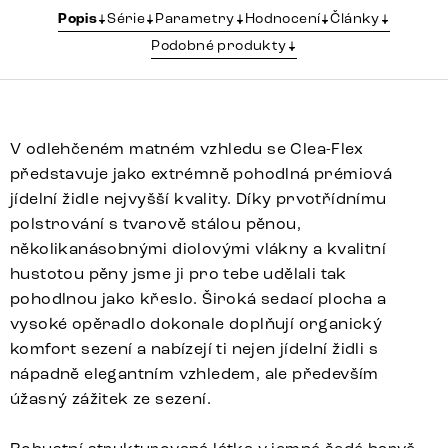
Popis
Série
Parametry
Hodnocení
Články
Podobné produkty
V odlehčeném matném vzhledu se Clea-Flex
představuje jako extrémně pohodlná prémiová
jídelní židle nejvyšší kvality. Díky prvotřídnímu
polstrování s tvarově stálou pěnou,
několikanásobnými diolovými vlákny a kvalitní
hustotou pěny jsme ji pro tebe udělali tak
pohodlnou jako křeslo. Široká sedací plocha a
vysoké opěradlo dokonale doplňují organický
komfort sezení a nabízejí ti nejen jídelní židli s
nápadně elegantním vzhledem, ale především
úžasný zážitek ze sezení.