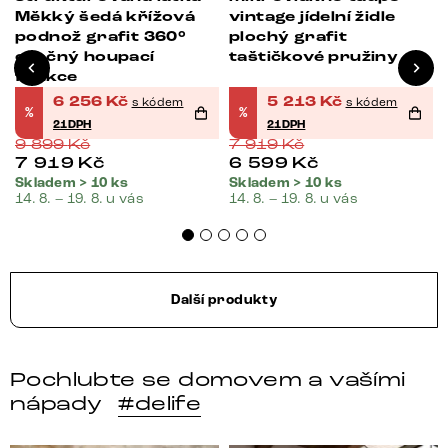
á
Měkký šedá křížová
vintage jídelní židle
podnož grafit 360°
plochý grafit
otočný houpací
taštičkové pružiny
funkce
6 256
Kč
5 213
Kč
s kódem
s kódem
%
%
21DPH
21DPH
9 899
Kč
7 919
Kč
7 919
Kč
6 599
Kč
Skladem > 10 ks
Skladem > 10 ks
14. 8. – 19. 8. u vás
14. 8. – 19. 8. u vás
Další produkty
Pochlubte se domovem a vašími
nápady
#delife