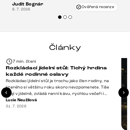
Judit Bognár
Vincze mi velmi korektně vyšli vstříc.
Ověřená recenze
8. 7. 2026
Doporučuji produkty Delife všem.“
Články
7 min. čtení
Rozkládací jídelní stůl: Tichý hrdina
každé rodinné oslavy
Rozkládací jídelní stůl je trochu jako člen rodiny, na
kterého si většinu roku skoro nevzpomenete. Tiše
stojí v jídelně, zvládá ranní kávu, rychlou večeři i
hromadu dopisů, které je potřeba „někdy vyřídit“. Pak
Lucie Neužilová
ale přijdou Vánoce, narozeniny nebo zpráva: „Stavíme
31. 7. 2026
se jen na chvilku. Bude nás osm.“ A v tu chvíli přichází
jeho chvíle. Z [&hellip;]