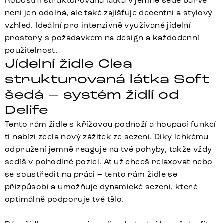
Robustní strukturovaná látka v jemné šedé barvě
není jen odolná, ale také zajišťuje decentní a stylový
vzhled. Ideální pro intenzivně využívané jídelní
prostory s požadavkem na design a každodenní
použitelnost.
Jídelní židle Clea
strukturovaná látka Soft
šedá – systém židlí od
Delife
Tento rám židle s křížovou podnoží a houpací funkcí
ti nabízí zcela nový zážitek ze sezení. Díky lehkému
odpružení jemně reaguje na tvé pohyby, takže vždy
sedíš v pohodlné pozici. Ať už chceš relaxovat nebo
se soustředit na práci – tento rám židle se
přizpůsobí a umožňuje dynamické sezení, které
optimálně podporuje tvé tělo.