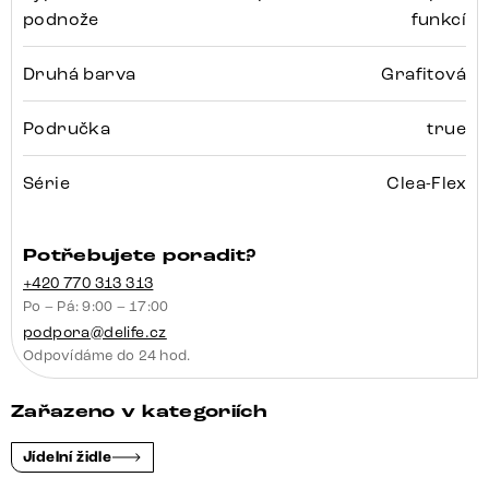
podnože
funkcí
Druhá barva
Grafitová
Područka
true
Série
Clea-Flex
Potřebujete poradit?
+420 770 313 313
Po – Pá: 9:00 – 17:00
podpora@delife.cz
Odpovídáme do 24 hod.
Zařazeno v kategoriích
Jídelní židle