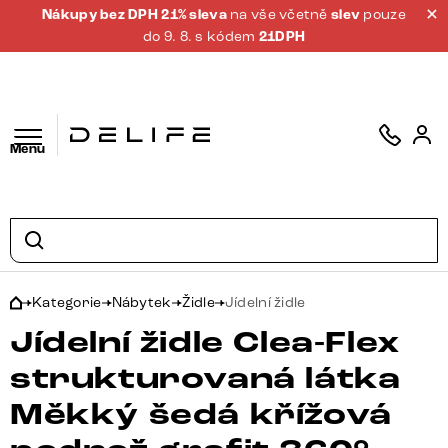
Nákupy bez DPH 21% sleva
na vše včetně
slev
pouze
do 9. 8. s kódem
21DPH
Menu
Kategorie
Nábytek
Židle
Jídelní židle
Jídelní židle Clea-Flex
strukturovaná látka
Měkký šedá křížová