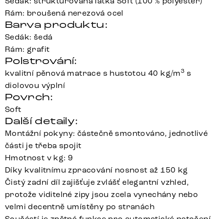
Sedák: strukturovaná látka Soft (100 % polyester)
Rám: broušená nerezová ocel
Barva produktu:
Sedák: šedá
Rám: grafit
Polstrování:
3
kvalitní pěnová matrace s hustotou 40 kg/m
s
diolovou výplní
Povrch:
Soft
Další detaily:
Montážní pokyny: částečně smontováno, jednotlivé
části je třeba spojit
Hmotnost v kg: 9
Díky kvalitnímu zpracování nosnost až 150 kg
Čistý zadní díl zajišťuje zvlášť elegantní vzhled,
protože viditelné zipy jsou zcela vynechány nebo
velmi decentně umístěny po stranách
Součástí je zpětná funkce pro automatické natočení