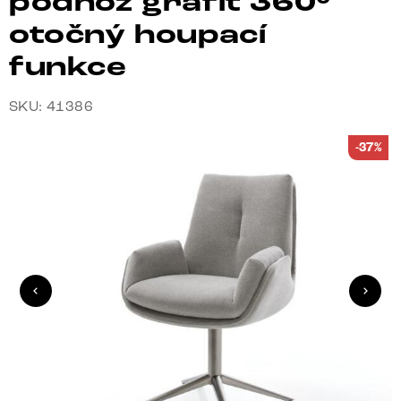
podnož grafit 360°
otočný houpací
funkce
SKU: 41386
-37%