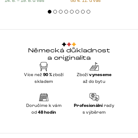
14. 8. – 19. 8. u vás
od 4. 11. u vás
Německá důkladnost
a originalita
Více než
90 %
zboží
Zboží
vyneseme
skladem
až do bytu
Doručíme k vám
Profesionální
rady
od
48 hodin
s výběrem