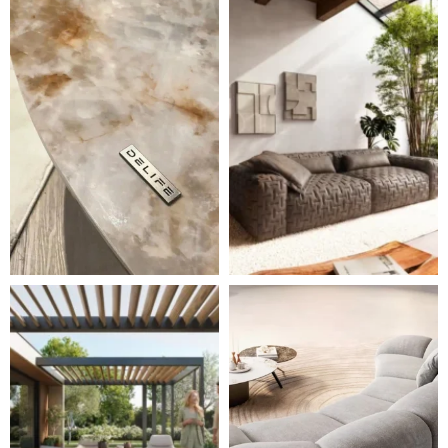
DELIFE – Nábytek, který promění dům v domov. Domo
Místo, kam se budeš těšit 
Styl, odolnost a společné chvíle pod širým nebem.
Ne každá pohovka je jen mí