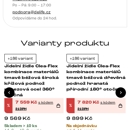
Po – Pá: 9:00 – 17:00
množství
podpora@delife.cz
Odpovídáme do 24 hod.
Varianty produktu
+186 variant
+186 variant
-21%
-21%
Jídelní židle Clea-Flex
Jídelní židle Clea-Flex
kombinace materiálů
kombinace materiálů
tmavě béžová široká
tmavě béžová dřevěná
křížová podnož
podnož hranatá
nerezová ocel 360°
přírodní 180° otočná
otočná
7 559
Kč
7 820
Kč
s kódem
s kódem
%
%
21DPH
21DPH
9 569
Kč
9 899
Kč
Skladem > 10 ks
Na objednávku