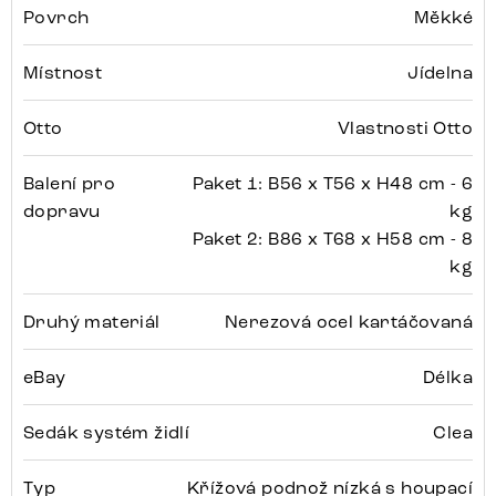
Povrch
Měkké
Místnost
Jídelna
Otto
Vlastnosti Otto
Balení pro
Paket 1: B56 x T56 x H48 cm - 6
dopravu
kg
Paket 2: B86 x T68 x H58 cm - 8
kg
Druhý materiál
Nerezová ocel kartáčovaná
eBay
Délka
Sedák systém židlí
Clea
Typ
Křížová podnož nízká s houpací