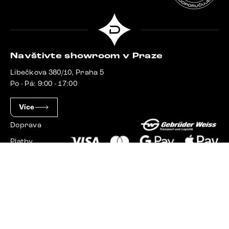
Navštivte showroom v Praze
Libečkova 380/10, Praha 5
Po - Pá: 9:00 - 17:00
Více
Doprava
Platby
Slovensko
Maďarsko
Německo
Švýcarsko
Francie
Polsko
Nizozemsko