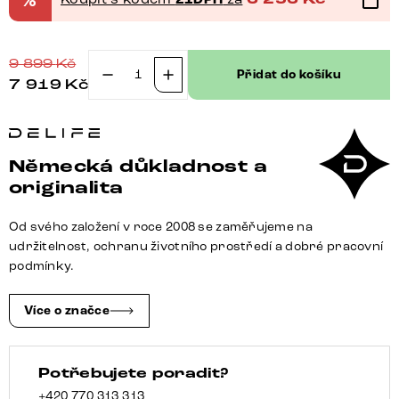
9 899
Kč
Přidat do košíku
7 919
Kč
Jídelní
židle
Clea-
Flex
Německá důkladnost a
strukturovaná
originalita
látka
Měkký
Od svého založení v roce 2008 se zaměřujeme na
šedá
udržitelnost, ochranu životního prostředí a dobré pracovní
křížová
podmínky.
podnož
grafit
Více o značce
360°
otočný
Potřebujete poradit?
houpací
funkce
+420 770 313 313