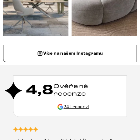
Více na našem Instagramu
4,8
Ověřené
recenze
241 recenzí