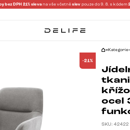
y bez DPH 21% sleva
na vše včetně
slev
pouze do 9. 8. s kódem
Kategorie
-21%
Jídel
tkan
kříž
ocel
funk
SKU: 42422