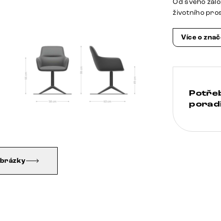
Od svého zalo
životního pro
Více o zna
Potře
poradi
obrázky