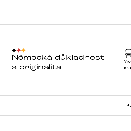
Německá důkladnost
Víc
a originalita
sk
P