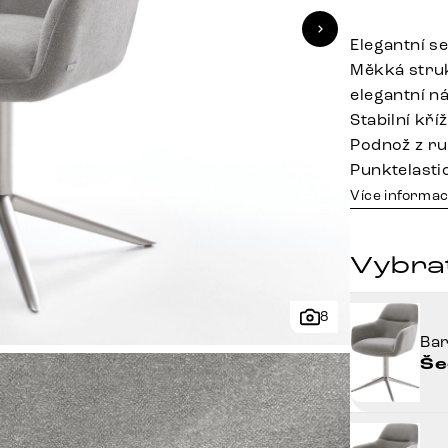
Elegantní s
Měkká stru
elegantní n
Stabilní kř
Podnož z ru
Punktelasti
Více informac
Vybra
8
Ba
Še