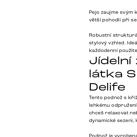
Pejo zaujme svým k
větší pohodlí při s
Robustní strukturál
stylový vzhled. Ide
každodenní použite
Jídelní
látka S
Delife
Tento podnož s kříž
lehkému odpružení 
chceš relaxovat ne
dynamické sezení, 
Podnož je vyroben