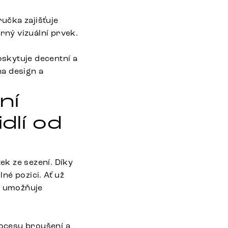
učka zajišťuje
rný vizuální prvek.
oskytuje decentní a
na design a
ní
dlí od
ek ze sezení. Díky
né pozici. Ať už
a umožňuje
ocesu broušení a