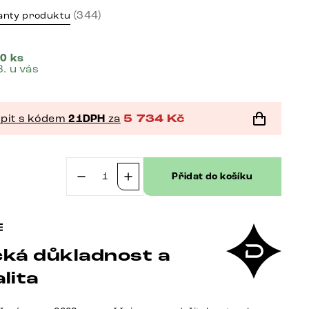
(344)
anty produktu
0 ks
8. u vás
pit s kódem
21DPH
za
5 734
Kč
č
Přidat do košíku
Jídelní
židle
Pejo-
Flex
ká důkladnost a
tkanina
Měkký
lita
šedá
křížová