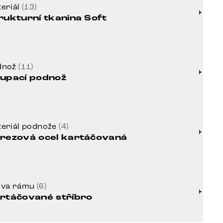
eriál
(13)
rukturní tkanina Soft
dnož
(11)
upací podnož
eriál podnože
(4)
rezová ocel kartáčovaná
rva rámu
(6)
rtáčované stříbro