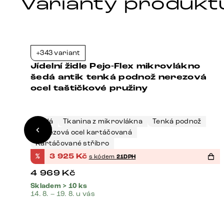
Varianty produkt
+343 variant
1%
-21%
Jídelní židle Pejo-Flex mikrovlákno
šedá antik tenká podnož nerezová
ocel taštičkové pružiny
Šedá
Tkanina z mikrovlákna
Tenká podnož
Nerezová ocel kartáčovaná
Kartáčované stříbro
%
3 925
Kč
s kódem
21DPH
4 969
Kč
Skladem > 10 ks
14. 8. – 19. 8. u vás