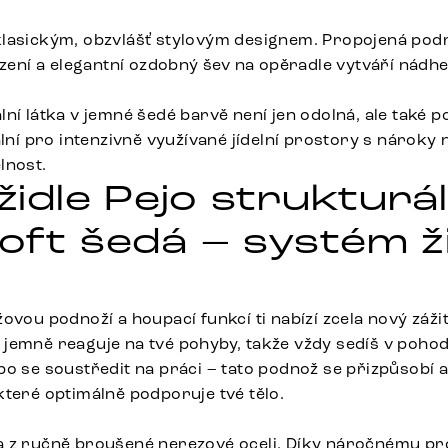
lasickým, obzvlášť stylovým designem. Propojená podr
ezení a elegantní ozdobný šev na opěradle vytváří nádhe
ní látka v jemné šedé barvě není jen odolná, ale také p
ální pro intenzivně využívané jídelní prostory s nároky 
lnost.
 židle Pejo strukturál
oft šedá – systém ži
ovou podnoží a houpací funkcí ti nabízí zcela nový zážit
jemně reaguje na tvé pohyby, takže vždy sedíš v pohodl
bo se soustředit na práci – tato podnož se přizpůsobí 
které optimálně podporuje tvé tělo.
a z ručně broušené nerezové oceli. Díky náročnému pr