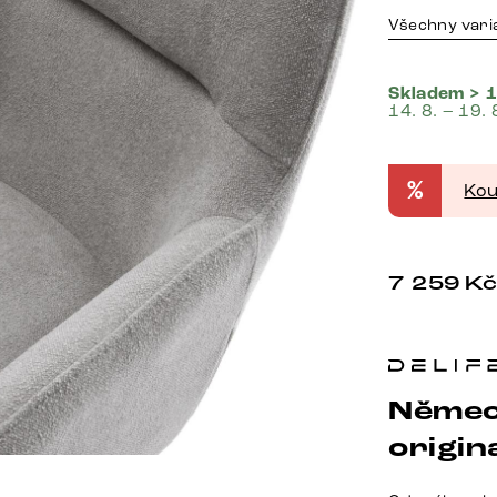
Všechny vari
Skladem > 1
14. 8. – 19. 
%
Kou
7 259
K
Němec
origina