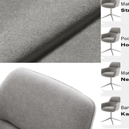
Mat
St
Po
Ho
Mat
Ne
Ba
Ka