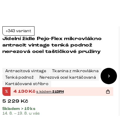
+343 variant
+
-21%
Jídelní židle Pejo-Flex mikrovlákno
J
antracit vintage tenká podnož
t
nerezová ocel taštičkové pružiny
t
Antracitová vintage
Tkanina z mikrovlákna
Š
Tenká podnož
Nerezová ocel kartáčovaná
N
Kartáčované stříbro
K
%
4 130
Kč
%
s kódem
21DPH
5 229
Kč
5
Skladem > 10 ks
Sk
14. 8. – 19. 8. u vás
14.