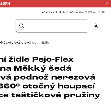
21DPH
+420 770 313 313
Po – Pá: 9:00 – 17:00
Nábytek
Židle
Jídelní židle
ní židle Pejo-Flex
ina Měkký šedá
ová podnož nerezová
 360° otočný houpací
ce taštičkové pružiny