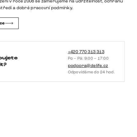
žení v roce 2008 se zaměřujeme na udržitelnost, ochranu
podnož
středí a dobré pracovní podmínky.
nerezová
ocel
čce
360°
otočný
houpací
funkce
+420 770 313 313
bujete
Po – Pá: 9:00 – 17:00
taštičkové
t?
podpora@delife.cz
pružiny
Odpovídáme do 24 hod.
množství