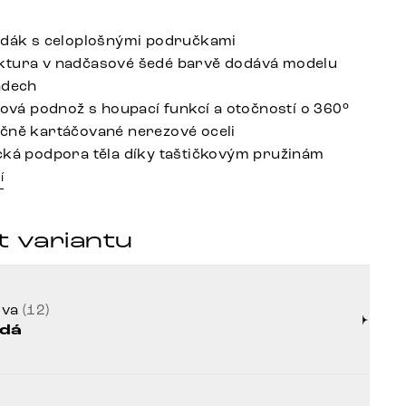
edák s celoplošnými područkami
ktura v nadčasové šedé barvě dodává modelu
ádech
ížová podnož s houpací funkcí a otočností o 360°
čně kartáčované nerezové oceli
cká podpora těla díky taštičkovým pružinám
í
t variantu
rva
(12)
dá