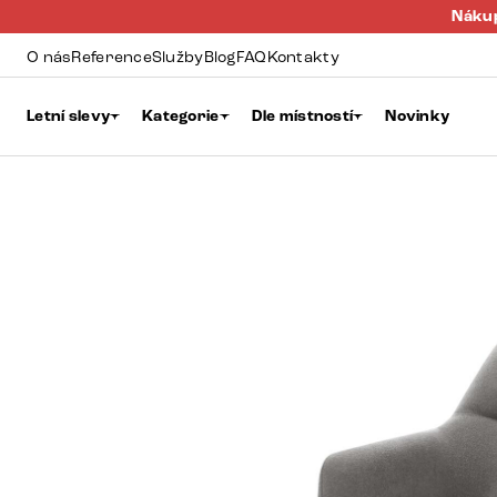
Nákup
O nás
Reference
Služby
Blog
FAQ
Kontakty
Letní slevy
Kategorie
Dle místností
Novinky