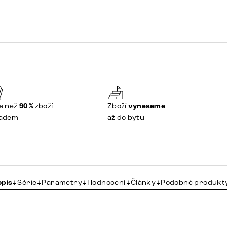
e než
90 %
zboží
Zboží
vyneseme
ladem
až do bytu
opis
Série
Parametry
Hodnocení
Články
Podobné produkt