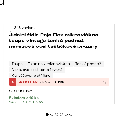
u
+343 variant
-21%
Jídelní židle Pejo-Flex mikrovlákno
taupe vintage tenká podnož
nerezová ocel taštičkové pružiny
Taupe
Tkanina z mikrovlákna
Tenká podnož
Nerezová ocel kartáčovaná
Kartáčované stříbro
%
4 691
Kč
s kódem
21DPH
5 939
Kč
Skladem > 10 ks
14. 8. – 19. 8. u vás