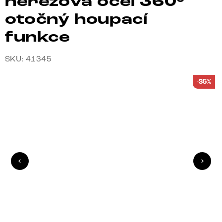
nerezová ocel 360°
otočný houpací
funkce
SKU: 41345
-35%