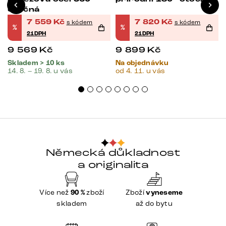
otočná
7 559
Kč
7 820
Kč
s kódem
s kódem
%
%
21DPH
21DPH
9 569
Kč
9 899
Kč
Skladem > 10 ks
Na objednávku
14. 8. – 19. 8. u vás
od 4. 11. u vás
Německá důkladnost
a originalita
Více než
90 %
zboží
Zboží
vyneseme
skladem
až do bytu