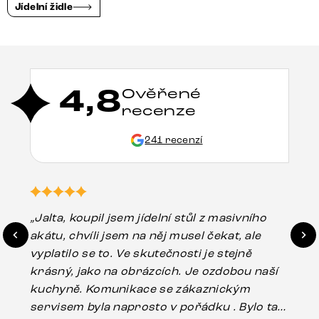
Jídelní židle
4,8
Ověřené
recenze
241 recenzí
„Jalta, koupil jsem jídelní stůl z masivního
„O
akátu, chvíli jsem na něj musel čekat, ale
in
vyplatilo se to. Ve skutečnosti je stejně
zá
krásný, jako na obrázcích. Je ozdobou naší
ef
kuchyně. Komunikace se zákaznickým
Es
servisem byla naprosto v pořádku . Bylo tam
16.