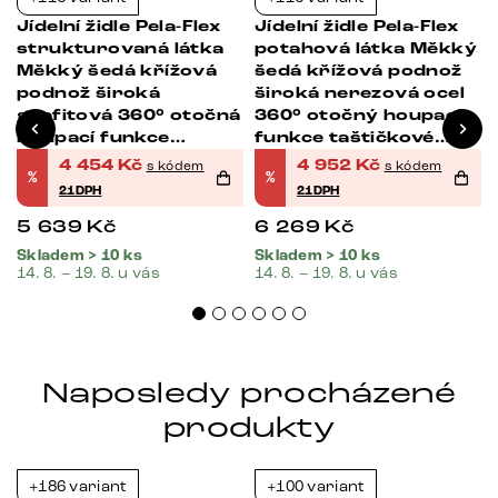
-21%
-21%
Jídelní židle Pela-Flex
Jídelní židle Pela-Flex
strukturovaná látka
potahová látka Měkký
Měkký šedá křížová
šedá křížová podnož
podnož široká
široká nerezová ocel
grafitová 360° otočná
360° otočný houpací
houpací funkce
funkce taštičkové
taštičkové pružiny
pružiny
4 454
Kč
4 952
Kč
s kódem
s kódem
%
%
21DPH
21DPH
5 639
Kč
6 269
Kč
Skladem > 10 ks
Skladem > 10 ks
14. 8. – 19. 8. u vás
14. 8. – 19. 8. u vás
Naposledy procházené
produkty
+186 variant
+100 variant
-35%
-21%