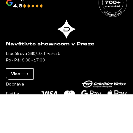
4,8
Navštivte showroom v Praze
Libečkova 380/10, Praha 5
Po - Pá: 9:00 - 17:00
Více
Doprava
Platby
Slovensko
Maďarsko
Německo
Švýcarsko
Francie
Polsko