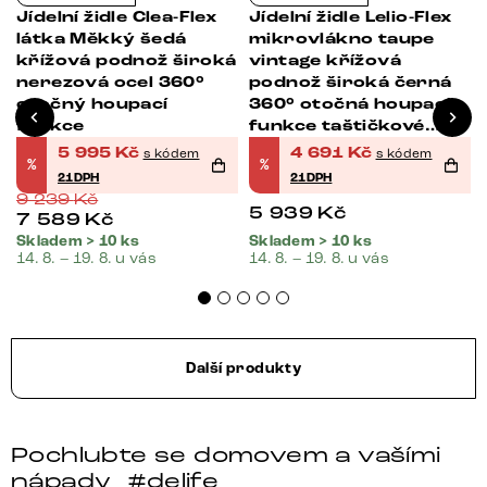
s
Jídelní židle Clea-Flex
Jídelní židle Lelio-Flex
látka Měkký šedá
mikrovlákno taupe
křížová podnož široká
vintage křížová
nerezová ocel 360°
podnož široká černá
otočný houpací
360° otočná houpací
funkce
funkce taštičkové
pružiny
5 995
Kč
4 691
Kč
s kódem
s kódem
%
%
21DPH
21DPH
9 239
Kč
5 939
Kč
7 589
Kč
Skladem > 10 ks
Skladem > 10 ks
14. 8. – 19. 8. u vás
14. 8. – 19. 8. u vás
Další produkty
Pochlubte se domovem a vašími
nápady
#delife