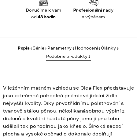
Doručíme k vám
Profesionální
rady
od
48 hodin
s výběrem
Popis
Série
Parametry
Hodnocení
Články
Podobné produkty
V ležérním matném vzhledu se Clea-Flex představuje
jako extrémně pohodlná prémiová jídelní židle
nejvyšší kvality. Díky prvotřídnímu polstrování s
tvarově stálou pěnou, několikanásobnou výplní z
diolenů a kvalitní hustotě pěny jsme ji pro tebe
udělali tak pohodlnou jako křeslo. Široká sedací
plocha a vysoké opěradlo dokonale doplňují