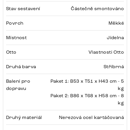
Stav sestavení
Částečně smontováno
Povrch
Měkké
Místnost
Jídelna
Otto
Vlastnosti Otto
Druhá barva
Stříbrná
Balení pro
Paket 1: B53 x T51 x H43 cm - 5
dopravu
kg
Paket 2: B86 x T68 x H58 cm - 8
kg
Druhý materiál
Nerezová ocel kartáčovaná