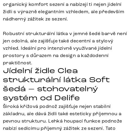
organický komfort sezení a nabízejí ti nejen jídelní
židli s výrazně elegantním vzhledem, ale především
nádherný zážitek ze sezení.
Robustní strukturální látka v jemné šedé barvě není
jen odolná, ale zajišťuje také decentní a stylový
vzhled. Ideální pro intenzivně využívané jídelní
prostory s důrazem na design a každodenní
praktičnost.
Jídelní židle Clea
strukturální látka Soft
šedá – stohovatelný
systém od Delife
Široká křížová podnož zajišťuje nejen stabilní
základnu, ale dává židli také esteticky příjemnou a
pevnou strukturu. Lehká houpací funkce podnože
nabízí sedícímu příjemný zážitek ze sezení. Tato