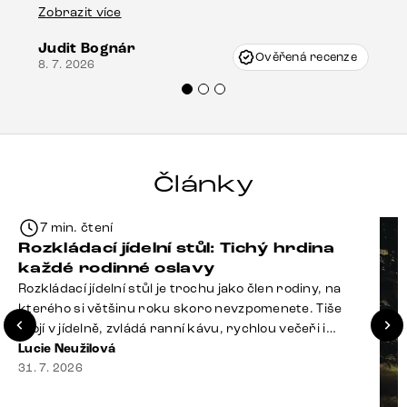
drobné poškození u nohy stolu, které mohlo
Zobrazit více
vzniknout při přepravě, ale s pomocí pana
Judit Bognár
Vincze mi velmi korektně vyšli vstříc.
Ověřená recenze
8. 7. 2026
Doporučuji produkty Delife všem.“
Články
7 min. čtení
Rozkládací jídelní stůl: Tichý hrdina
každé rodinné oslavy
Rozkládací jídelní stůl je trochu jako člen rodiny, na
kterého si většinu roku skoro nevzpomenete. Tiše
stojí v jídelně, zvládá ranní kávu, rychlou večeři i
hromadu dopisů, které je potřeba „někdy vyřídit“. Pak
Lucie Neužilová
ale přijdou Vánoce, narozeniny nebo zpráva: „Stavíme
31. 7. 2026
se jen na chvilku. Bude nás osm.“ A v tu chvíli přichází