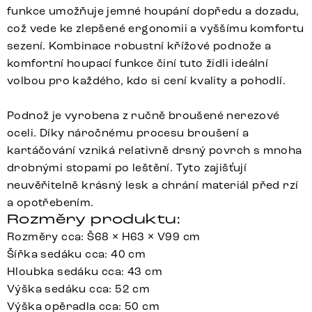
funkce umožňuje jemné houpání dopředu a dozadu,
což vede ke zlepšené ergonomii a vyššímu komfortu
sezení. Kombinace robustní křížové podnože a
komfortní houpací funkce činí tuto židli ideální
volbou pro každého, kdo si cení kvality a pohodlí.
Podnož je vyrobena z ručně broušené nerezové
oceli. Díky náročnému procesu broušení a
kartáčování vzniká relativně drsný povrch s mnoha
drobnými stopami po leštění. Tyto zajišťují
neuvěřitelně krásný lesk a chrání materiál před rzí
a opotřebením.
Rozměry produktu:
Rozměry cca: Š68 × H63 × V99 cm
Šířka sedáku cca: 40 cm
Hloubka sedáku cca: 43 cm
Výška sedáku cca: 52 cm
Výška opěradla cca: 50 cm