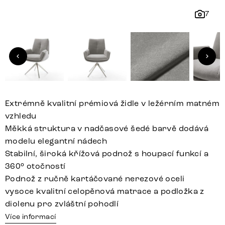
7
Extrémně kvalitní prémiová židle v ležérním matném
vzhledu
Měkká struktura v nadčasové šedé barvě dodává
modelu elegantní nádech
Stabilní, široká křížová podnož s houpací funkcí a
360° otočností
Podnož z ručně kartáčované nerezové oceli
vysoce kvalitní celopěnová matrace a podložka z
diolenu pro zvláštní pohodlí
Více informací