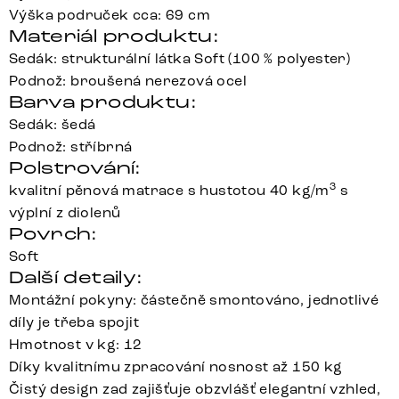
Výška područek cca: 69 cm
Materiál produktu:
Sedák: strukturální látka Soft (100 % polyester)
Podnož: broušená nerezová ocel
Barva produktu:
Sedák: šedá
Podnož: stříbrná
Polstrování:
3
kvalitní pěnová matrace s hustotou 40 kg/m
s
výplní z diolenů
Povrch:
Soft
Další detaily:
Montážní pokyny: částečně smontováno, jednotlivé
díly je třeba spojit
Hmotnost v kg: 12
Díky kvalitnímu zpracování nosnost až 150 kg
Čistý design zad zajišťuje obzvlášť elegantní vzhled,