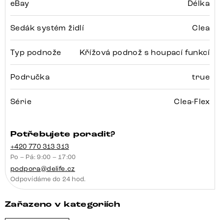
eBay
Délka
Sedák systém židlí
Clea
Typ podnože
Křížová podnož s houpací funkcí
Područka
true
Série
Clea-Flex
Potřebujete poradit?
+420 770 313 313
Po – Pá: 9:00 – 17:00
podpora@delife.cz
Odpovídáme do 24 hod.
Zařazeno v kategoriích