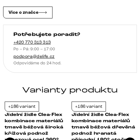
široká
nerezová
Více o značce
ocel
360°
Potřebujete poradit?
otočný
houpací
+420 770 313 313
Po – Pá: 9:00 – 17:00
funkce
podpora@delife.cz
množství
Odpovídáme do 24 hod.
Varianty produktu
+186 variant
+186 variant
-21%
-21%
Jídelní židle Clea-Flex
Jídelní židle Clea-Flex
kombinace materiálů
kombinace materiálů
tmavě béžová široká
tmavě béžová dřevěná
křížová podnož
podnož hranatá
nerezová ocel 360°
přírodní 180° otočná