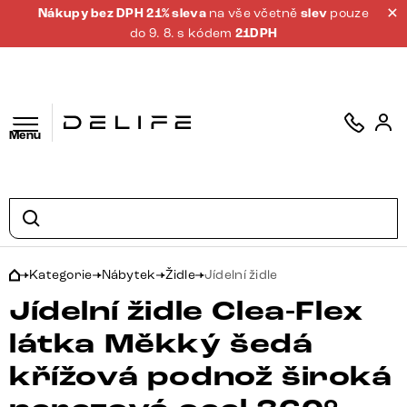
Nákupy bez DPH 21% sleva
na vše včetně
slev
pouze
do 9. 8. s kódem
21DPH
Menu
Kategorie
Nábytek
Židle
Jídelní židle
Jídelní židle Clea-Flex
látka Měkký šedá
křížová podnož široká