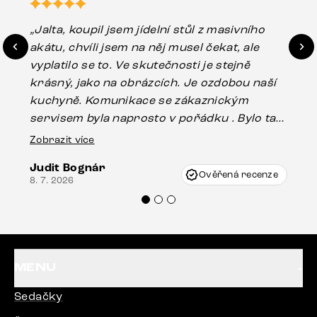
„Jalta, koupil jsem jídelní stůl z masivního
„O
akátu, chvíli jsem na něj musel čekat, ale
in
vyplatilo se to. Ve skutečnosti je stejně
zá
krásný, jako na obrázcích. Je ozdobou naší
ef
kuchyně. Komunikace se zákaznickým
Es
servisem byla naprosto v pořádku . Bylo tam
16.
drobné poškození u nohy stolu, které mohlo
Zobrazit více
vzniknout při přepravě, ale s pomocí pana
Judit Bognár
Vincze mi velmi korektně vyšli vstříc.
Ověřená recenze
8. 7. 2026
Doporučuji produkty Delife všem.“
MENU
Sedačky