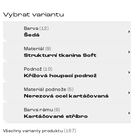
Vybrat variantu
Barva
(12)
Šedá
Materiál
(9)
Strukturní tkanina Soft
Podnož
(10)
Křížová houpací podnož
Materiál podnože
(5)
Nerezová ocel kartáčovaná
Barva rámu
(6)
Kartáčované stříbro
(187)
Všechny varianty produktu