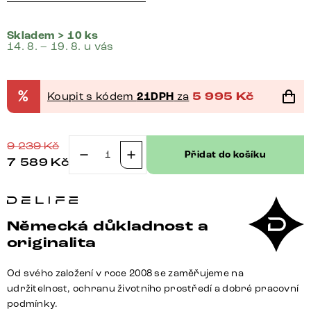
Skladem > 10 ks
14. 8. – 19. 8. u vás
%
Koupit s kódem
21DPH
za
5 995
Kč
9 239
Kč
Přidat do košíku
7 589
Kč
Jídelní
židle
Clea-
Flex
Německá důkladnost a
látka
originalita
Měkký
šedá
Od svého založení v roce 2008 se zaměřujeme na
křížová
udržitelnost, ochranu životního prostředí a dobré pracovní
podnož
podmínky.