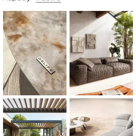
DELIFE – Nábytek, který promění dům v domov. Domo
Místo, kam se budeš těšit 
Styl, odolnost a společné chvíle pod širým nebem.
Ne každá pohovka je jen mí