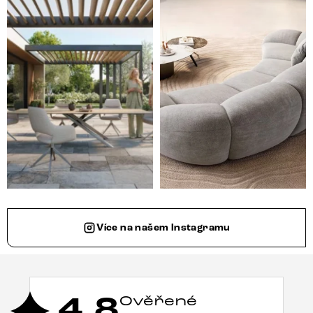
Styl, odolnost a společné chvíle pod širým nebem.
Ne každá pohovka je jen mí
Více na našem Instagramu
4,8
Ověřené