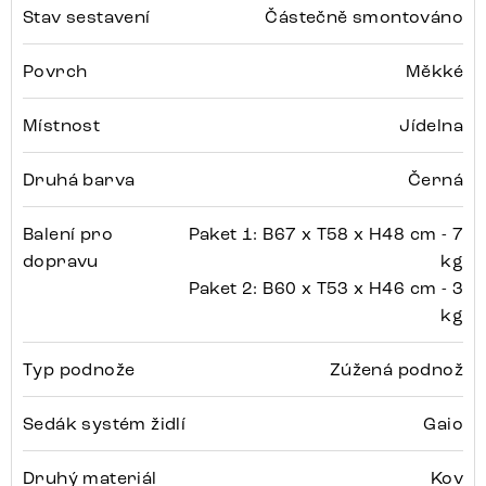
Stav sestavení
Částečně smontováno
Povrch
Měkké
Místnost
Jídelna
Druhá barva
Černá
Balení pro
Paket 1: B67 x T58 x H48 cm - 7
dopravu
kg
Paket 2: B60 x T53 x H46 cm - 3
kg
Typ podnože
Zúžená podnož
Sedák systém židlí
Gaio
Druhý materiál
Kov