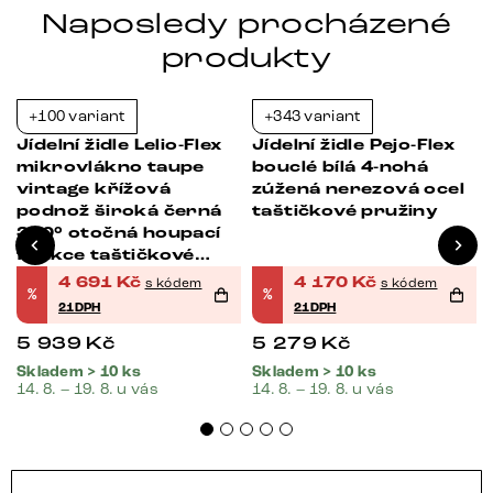
Naposledy procházené
produkty
+100 variant
+343 variant
-21%
-21%
Jídelní židle Lelio-Flex
Jídelní židle Pejo-Flex
mikrovlákno taupe
bouclé bílá 4-nohá
vintage křížová
zúžená nerezová ocel
á
podnož široká černá
taštičkové pružiny
360° otočná houpací
funkce taštičkové
pružiny
4 691
Kč
4 170
Kč
s kódem
s kódem
%
%
21DPH
21DPH
5 939
Kč
5 279
Kč
Skladem > 10 ks
Skladem > 10 ks
14. 8. – 19. 8. u vás
14. 8. – 19. 8. u vás