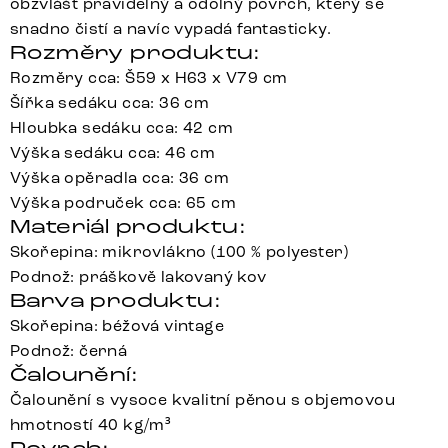
obzvlášť pravidelný a odolný povrch, který se
snadno čistí a navíc vypadá fantasticky.
Rozměry produktu:
Rozměry cca: Š59 x H63 x V79 cm
Šířka sedáku cca: 36 cm
Hloubka sedáku cca: 42 cm
Výška sedáku cca: 46 cm
Výška opěradla cca: 36 cm
Výška područek cca: 65 cm
Materiál produktu:
Skořepina: mikrovlákno (100 % polyester)
Podnož: práškově lakovaný kov
Barva produktu:
Skořepina: béžová vintage
Podnož: černá
Čalounění:
Čalounění s vysoce kvalitní pěnou s objemovou
hmotností 40 kg/m³