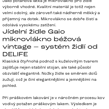
Jako potahová látka je mikrovlákno pro židle
výborně vhodné. Kvalitní materiál je totiž nejen
velmi odolný, ale zároveň také nádherně měkký a
příjemný na dotek. Mikrovlákno se dobře čistí a
odolává vysokému zatížení.
Jídelní židle Gaio
mikrovlákno béžová
vintage – systém židlí od
DELIFE
Klasická čtyřnohá podnož s kuželovitým tvarem
zajišťuje nejen stabilní stojan, ale také působí
obzvlášť elegantně. Nožky židle se směrem dolů
zužují, což je činí elegantnějšími a jemnějšími na
pohled.
Při práškovém lakování je v náročném procesu kov
vodivý potažen práškovým lakem. Výsledkem je