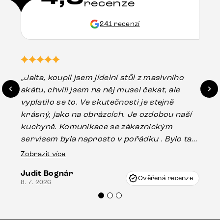
recenze
241 recenzí
„Jalta, koupil jsem jídelní stůl z masivního
„O
akátu, chvíli jsem na něj musel čekat, ale
in
vyplatilo se to. Ve skutečnosti je stejně
zá
krásný, jako na obrázcích. Je ozdobou naší
ef
kuchyně. Komunikace se zákaznickým
Es
servisem byla naprosto v pořádku . Bylo tam
16.
drobné poškození u nohy stolu, které mohlo
Zobrazit více
vzniknout při přepravě, ale s pomocí pana
Judit Bognár
Vincze mi velmi korektně vyšli vstříc.
Ověřená recenze
8. 7. 2026
Doporučuji produkty Delife všem.“