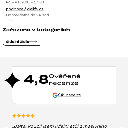
Po – Pá: 9:00 – 17:00
podpora@delife.cz
Odpovídáme do 24 hod.
Zařazeno v kategoriích
Jídelní židle
4,8
Ověřené
recenze
241 recenzí
„Jalta, koupil jsem jídelní stůl z masivního
„O