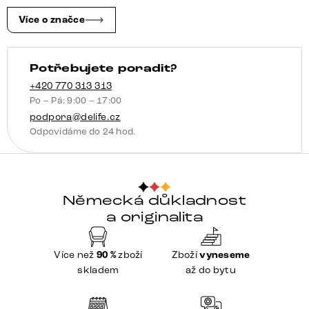
Více o značce
Potřebujete poradit?
+420 770 313 313
Po – Pá: 9:00 – 17:00
podpora@delife.cz
Odpovídáme do 24 hod.
Německá důkladnost
a originalita
Více než
90 %
zboží
Zboží
vyneseme
skladem
až do bytu