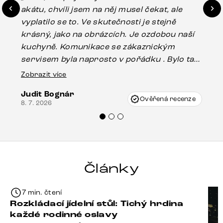
akátu, chvíli jsem na něj musel čekat, ale
in
vyplatilo se to. Ve skutečnosti je stejně
zá
krásný, jako na obrázcích. Je ozdobou naší
ef
kuchyně. Komunikace se zákaznickým
Es
servisem byla naprosto v pořádku . Bylo tam
16.
drobné poškození u nohy stolu, které mohlo
Zobrazit více
vzniknout při přepravě, ale s pomocí pana
Judit Bognár
Vincze mi velmi korektně vyšli vstříc.
Ověřená recenze
8. 7. 2026
Doporučuji produkty Delife všem.“
Články
7 min. čtení
Rozkládací jídelní stůl: Tichý hrdina
každé rodinné oslavy