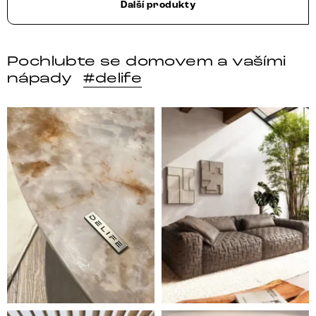
Další produkty
Pochlubte se domovem a vašími
nápady
#delife
DELIFE – Nábytek, který promění dům v domov. Domo
Místo, kam se budeš těšit 