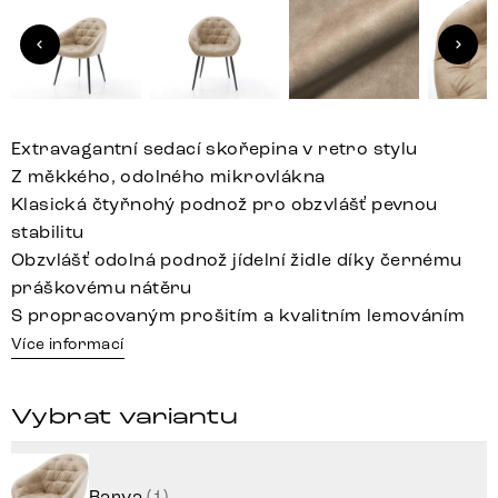
Extravagantní sedací skořepina v retro stylu
Z měkkého, odolného mikrovlákna
Klasická čtyřnohý podnož pro obzvlášť pevnou
stabilitu
Obzvlášť odolná podnož jídelní židle díky černému
práškovému nátěru
S propracovaným prošitím a kvalitním lemováním
Více informací
Vybrat variantu
Barva
(1)