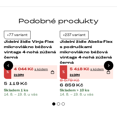
Podobné produkty
+77 variant
+237 variant
-21%
-37%
x
Jídelní židle Vinja-Flex
Jídelní židle Abelia-Flex
mikrovlákno béžová
s područkami
vintage 4-nohá zúžená
mikrovlákno béžová
černá
vintage 4-nohá zúžená
černá
4 044
Kč
5 418
Kč
s kódem
s kódem
%
%
21DPH
21DPH
8 579
Kč
5 119
Kč
6 859
Kč
Skladem 1 ks
Skladem > 10 ks
14. 8. – 19. 8. u vás
14. 8. – 19. 8. u vás