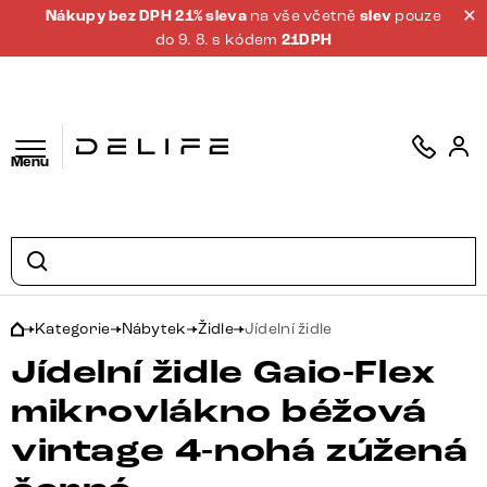
Nákupy bez DPH 21% sleva
na vše včetně
slev
pouze
do 9. 8. s kódem
21DPH
Menu
Kategorie
Nábytek
Židle
Jídelní židle
Jídelní židle Gaio-Flex
mikrovlákno béžová
vintage 4-nohá zúžená