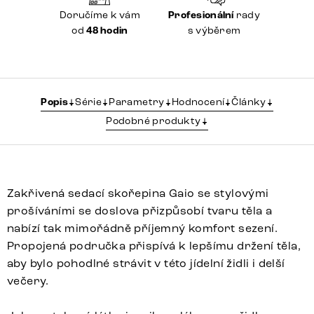
Doručíme k vám
Profesionální
rady
od
48 hodin
s výběrem
Popis
Série
Parametry
Hodnocení
Články
Podobné produkty
Zakřivená sedací skořepina Gaio se stylovými
prošíváními se doslova přizpůsobí tvaru těla a
nabízí tak mimořádně příjemný komfort sezení.
Propojená područka přispívá k lepšímu držení těla,
aby bylo pohodlné strávit v této jídelní židli i delší
večery.