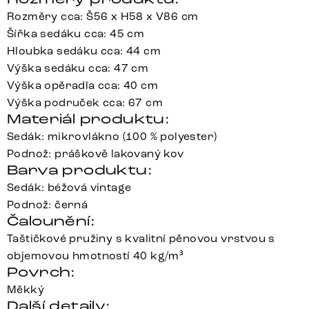
Rozměry cca: Š56 x H58 x V86 cm
Šířka sedáku cca: 45 cm
Hloubka sedáku cca: 44 cm
Výška sedáku cca: 47 cm
Výška opěradla cca: 40 cm
Výška područek cca: 67 cm
Materiál produktu:
Sedák: mikrovlákno (100 % polyester)
Podnož: práškově lakovaný kov
Barva produktu:
Sedák: béžová vintage
Podnož: černá
Čalounění:
Taštičkové pružiny s kvalitní pěnovou vrstvou s
objemovou hmotností 40 kg/m³
Povrch:
Měkký
Další detaily: