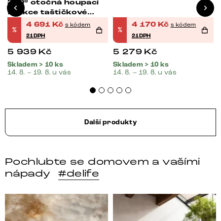
360° otočná houpací
funkce taštičkové
pružiny
4 691
Kč
4 170
Kč
s kódem
s kódem
%
%
21DPH
21DPH
5 939
Kč
5 279
Kč
Skladem > 10 ks
Skladem > 10 ks
14. 8. – 19. 8. u vás
14. 8. – 19. 8. u vás
Další produkty
Pochlubte se domovem a vašími
nápady
#delife
DELIFE – Nábytek, který promění dům v domov. Domo
Místo, kam se budeš těšit 