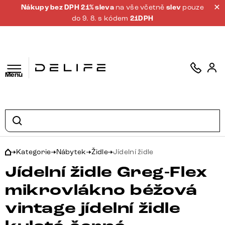
Nákupy bez DPH 21% sleva
na vše včetně
slev
pouze
do 9. 8. s kódem
21DPH
Menu
Kategorie
Nábytek
Židle
Jídelní židle
Jídelní židle Greg-Flex
mikrovlákno béžová
vintage jídelní židle