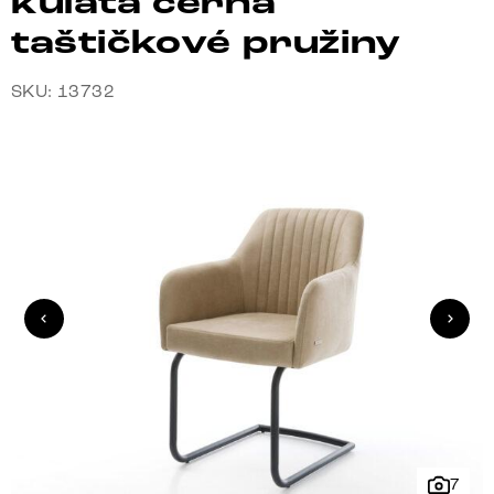
kulatá černá
taštičkové pružiny
SKU: 13732
7