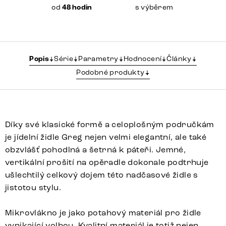
od
48 hodin
s výběrem
Popis
Série
Parametry
Hodnocení
Články
Podobné produkty
Díky své klasické formě a celoplošným područkám
je jídelní židle Greg nejen velmi elegantní, ale také
obzvlášť pohodlná a šetrná k páteři. Jemné,
vertikální prošití na opěradle dokonale podtrhuje
ušlechtilý celkový dojem této nadčasové židle s
jistotou stylu.
Mikrovlákno je jako potahový materiál pro židle
vynikající volbou. Kvalitní materiál je totiž nejen