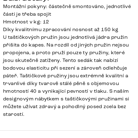
Montážní pokyny: částečně smontováno, jednotlivé
části je třeba spojit
Hmotnost v kg: 12
Díky kvalitnímu zpracování nosnost až 150 kg
U taštičkových pružin jsou jednotlivá jádra pružin
přišita do kapes. Na rozdíl od jiných pružin nejsou
propojena, a proto pruží pouze ty pružiny, které
jsou skutečně zatíženy. Tento sedák tak nabízí
bodovou elasticitu při sezení a zároveň odlehčuje
páteř. Taštičkové pružiny jsou extrémně kvalitní a
trvanlivé díky tvarově stálé pěně s objemovou
hmotností 40 a vynikající pevností v tlaku. S naším
designovým nábytkem s taštičkovými pružinami si
můžete užívat zdravý a pohodlný posed zcela bez
starostí.