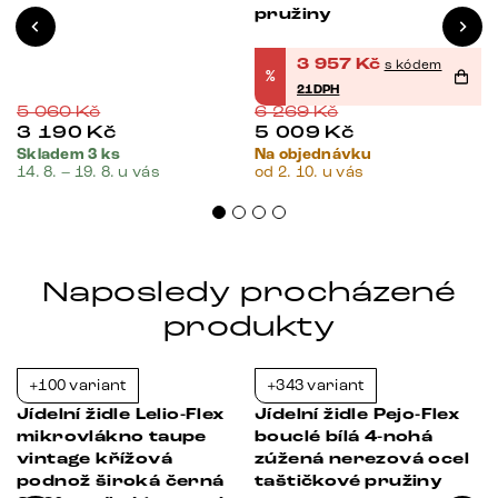
pružiny
3 957
Kč
s kódem
%
21DPH
5 060
Kč
6 269
Kč
3 190
Kč
5 009
Kč
Skladem 3 ks
Na objednávku
14. 8. – 19. 8. u vás
od 2. 10. u vás
Naposledy procházené
produkty
+100 variant
+343 variant
-21%
-21%
Jídelní židle Lelio-Flex
Jídelní židle Pejo-Flex
mikrovlákno taupe
bouclé bílá 4-nohá
vintage křížová
zúžená nerezová ocel
á
podnož široká černá
taštičkové pružiny