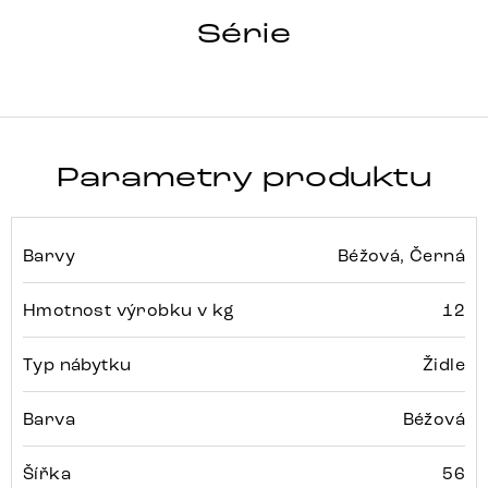
GREG-FLEX
Série
Detail celé série
Parametry produktu
Barvy
Béžová, Černá
Hmotnost výrobku v kg
12
Typ nábytku
Židle
Barva
Béžová
Šířka
56