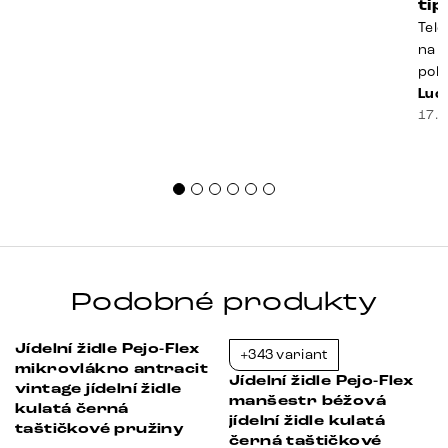
ti
Tele
na k
poko
prak
Luci
souč
17. 
nest
sprá
uspo
Podobné produkty
Jídelní židle Pejo-Flex
+343 variant
-37%
-37%
mikrovlákno antracit
Jídelní židle Pejo-Flex
vintage jídelní židle
manšestr béžová
kulatá černá
jídelní židle kulatá
taštičkové pružiny
černá taštičkové