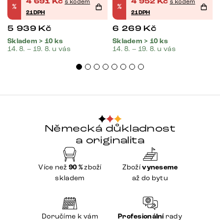
4 691
Kč
4 952
Kč
s kódem
s kódem
%
%
21DPH
21DPH
5 939
Kč
6 269
Kč
Skladem > 10 ks
Skladem > 10 ks
14. 8. – 19. 8. u vás
14. 8. – 19. 8. u vás
Německá důkladnost
a originalita
Více než
90 %
zboží
Zboží
vyneseme
skladem
až do bytu
Doručíme k vám
Profesionální
rady