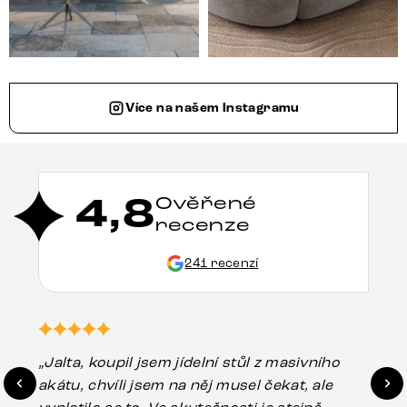
Více na našem Instagramu
4,8
Ověřené
recenze
241 recenzí
„Jalta, koupil jsem jídelní stůl z masivního
„O
akátu, chvíli jsem na něj musel čekat, ale
in