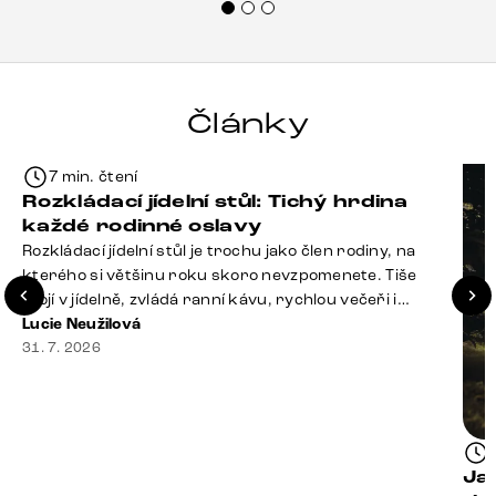
Články
7 min. čtení
Rozkládací jídelní stůl: Tichý hrdina
každé rodinné oslavy
Rozkládací jídelní stůl je trochu jako člen rodiny, na
kterého si většinu roku skoro nevzpomenete. Tiše
stojí v jídelně, zvládá ranní kávu, rychlou večeři i
hromadu dopisů, které je potřeba „někdy vyřídit“. Pak
Lucie Neužilová
ale přijdou Vánoce, narozeniny nebo zpráva: „Stavíme
31. 7. 2026
se jen na chvilku. Bude nás osm.“ A v tu chvíli přichází
jeho chvíle. Z [&hellip;]
Ja