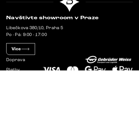
Navštivte showroom v Praze
Libečkova 380/10, Praha 5
Po - Pá: 9:00 - 17:00
Více
Doprava
Platby
Slovensko
Maďarsko
Německo
Švýcarsko
Francie
Polsko
Nizozemsko
© 2023 - 2026 Delife.cz. Všechna práva vyhrazena.