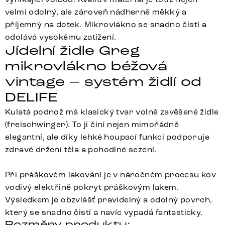
velmi odolný, ale zároveň nádherně měkký a
příjemný na dotek. Mikrovlákno se snadno čistí a
odolává vysokému zatížení.
Jídelní židle Greg
mikrovlákno béžová
vintage – systém židlí od
DELIFE
Kulatá podnož má klasický tvar volně zavěšené židle
(freischwinger). To ji činí nejen mimořádně
elegantní, ale díky lehké houpací funkci podporuje
zdravé držení těla a pohodlné sezení.
Při práškovém lakování je v náročném procesu kov
vodivý elektřině pokryt práškovým lakem.
Výsledkem je obzvlášť pravidelný a odolný povrch,
který se snadno čistí a navíc vypadá fantasticky.
Rozměry produktu: