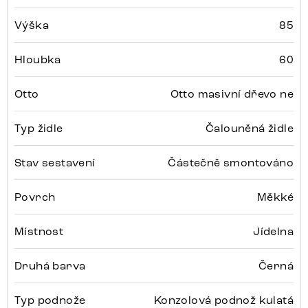
Výška
85
Hloubka
60
Otto
Otto masivní dřevo ne
Typ židle
Čalouněná židle
Stav sestavení
Částečně smontováno
Povrch
Měkké
Místnost
Jídelna
Druhá barva
Černá
Typ podnože
Konzolová podnož kulatá