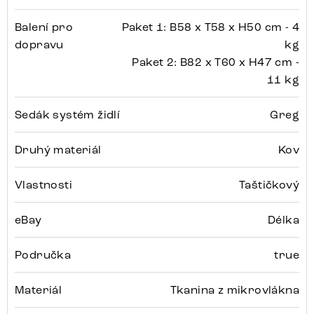
Balení pro
Paket 1: B58 x T58 x H50 cm - 4
dopravu
kg
Paket 2: B82 x T60 x H47 cm -
11 kg
Sedák systém židlí
Greg
Druhý materiál
Kov
Vlastnosti
Taštičkový
eBay
Délka
Područka
true
Materiál
Tkanina z mikrovlákna