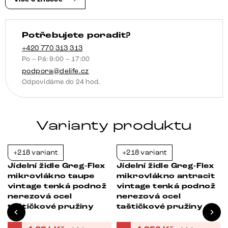
Potřebujete poradit?
+420 770 313 313
Po – Pá: 9:00 – 17:00
podpora@delife.cz
Odpovídáme do 24 hod.
Varianty produktu
+218 variant
+218 variant
-21%
-21%
Jídelní židle Greg-Flex
Jídelní židle Greg-Flex
mikrovlákno taupe
mikrovlákno antracit
vintage tenká podnož
vintage tenká podnož
nerezová ocel
nerezová ocel
taštičkové pružiny
taštičkové pružiny