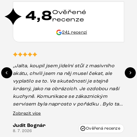
4,8
Ověřené
recenze
241 recenzí
„Jalta, koupil jsem jídelní stůl z masivního
„O
akátu, chvíli jsem na něj musel čekat, ale
in
vyplatilo se to. Ve skutečnosti je stejně
zá
krásný, jako na obrázcích. Je ozdobou naší
ef
kuchyně. Komunikace se zákaznickým
Es
servisem byla naprosto v pořádku . Bylo tam
16.
drobné poškození u nohy stolu, které mohlo
Zobrazit více
vzniknout při přepravě, ale s pomocí pana
Judit Bognár
Vincze mi velmi korektně vyšli vstříc.
Ověřená recenze
8. 7. 2026
Doporučuji produkty Delife všem.“