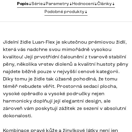
Popis
Série
Parametry
Hodnocení
Články
Podobné produkty
Jídelní židle Luan-Flex je skutečnou prémiovou židlí,
která vás nadchne svou mimořádně vysokou
kvalitou! Její prvotřídní čalounění z tvarově stabilní
pěny, několika vrstev diolenů a kvalitní hustoty pěny
najdete běžně pouze v nejvyšší cenové kategorii.
Díky tomu je židle tak úžasně pohodlná, že tomu
téměř nebudete věřit. Prostorná sedací plocha,
vysoké opěradlo a vysoké područky nejen
harmonicky doplňují její elegantní design, ale
zároveň vám poskytují zážitek ze sezení v absolutní
dokonalosti.
Kombinace pravé kůže a žinylkové látky není jen