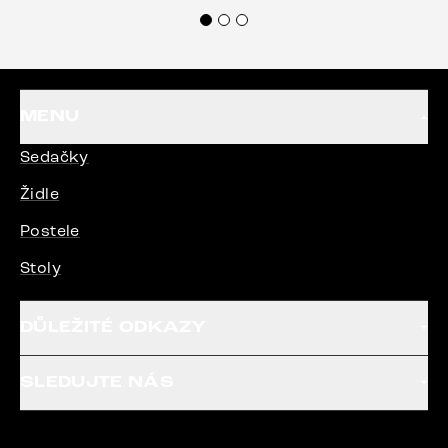
Doporučuji produkty Delife všem.“
MENU
Sedačky
Židle
Postele
Stoly
DŮLEŽITÉ ODKAZY
SLEDUJTE NÁS