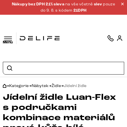
Nákupy bez DPH 21% sleva
na vše včetně
slev
pouze
do 9. 8. s kódem
21DPH
Menu
Kategorie
Nábytek
Židle
Jídelní židle
Jídelní židle Luan-Flex
s područkami
kombinace materiálů