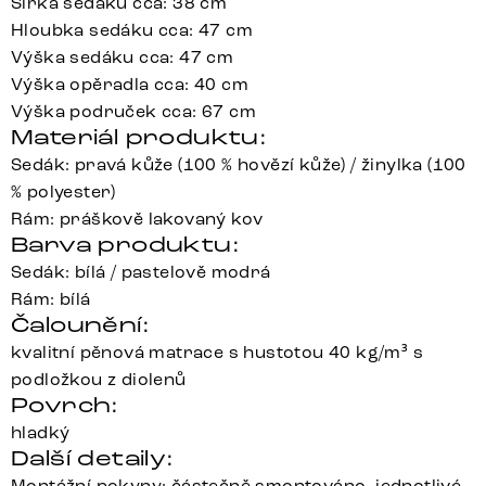
Šířka sedáku cca: 38 cm
Hloubka sedáku cca: 47 cm
Výška sedáku cca: 47 cm
Výška opěradla cca: 40 cm
Výška područek cca: 67 cm
Materiál produktu:
Sedák: pravá kůže (100 % hovězí kůže) / žinylka (100
% polyester)
Rám: práškově lakovaný kov
Barva produktu:
Sedák: bílá / pastelově modrá
Rám: bílá
Čalounění:
kvalitní pěnová matrace s hustotou 40 kg/m³ s
podložkou z diolenů
Povrch:
hladký
Další detaily:
Montážní pokyny: částečně smontováno, jednotlivé