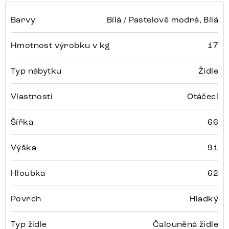
Barvy
Bílá / Pastelově modrá, Bílá
Hmotnost výrobku v kg
17
Typ nábytku
Židle
Vlastnosti
Otáčecí
Šířka
66
Výška
91
Hloubka
62
Povrch
Hladký
Typ židle
Čalouněná židle