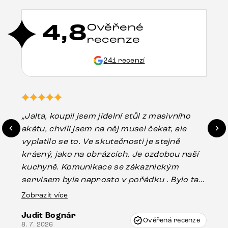
4,8
Ověřené
recenze
241 recenzí
„Jalta, koupil jsem jídelní stůl z masivního
„O
akátu, chvíli jsem na něj musel čekat, ale
in
vyplatilo se to. Ve skutečnosti je stejně
zá
krásný, jako na obrázcích. Je ozdobou naší
ef
kuchyně. Komunikace se zákaznickým
Es
servisem byla naprosto v pořádku . Bylo tam
16.
drobné poškození u nohy stolu, které mohlo
Zobrazit více
vzniknout při přepravě, ale s pomocí pana
Judit Bognár
Vincze mi velmi korektně vyšli vstříc.
Ověřená recenze
8. 7. 2026