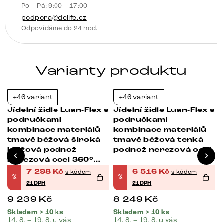
Po – Pá: 9:00 – 17:00
otočná
podpora@delife.cz
o
Odpovídáme do 24 hod.
360°
houpací
funkce
Varianty produktu
množství
+46 variant
+46 variant
-21%
-21%
s
Jídelní židle Luan-Flex s
Jídelní židle Luan-Flex s
područkami
područkami
kombinace materiálů
kombinace materiálů
tmavě béžová široká
tmavě béžová tenká
křížová podnož
podnož nerezová ocel
nerezová ocel 360°
otočná
7 298
Kč
6 516
Kč
s kódem
s kódem
%
%
21DPH
21DPH
9 239
Kč
8 249
Kč
Skladem > 10 ks
Skladem > 10 ks
14. 8. – 19. 8. u vás
14. 8. – 19. 8. u vás