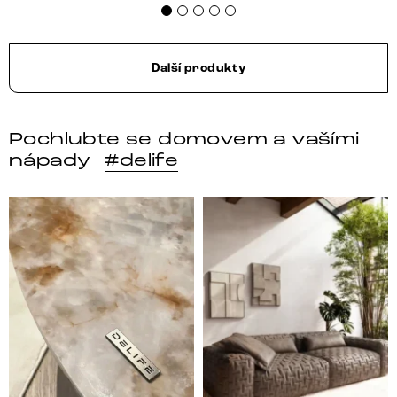
Další produkty
Pochlubte se domovem a vašími
nápady
#delife
DELIFE – Nábytek, který promění dům v domov. Domo
Místo, kam se budeš těšit 