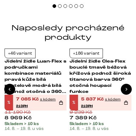
Naposledy procházené
produkty
+46 variant
+186 variant
-37%
-37%
Jídelní židle Luan-Flex s
Jídelní židle Clea-Flex
područkami
bouclé tmavě béžová
kombinace materiálů
křížová podnož široká
pravá kůže bílá
titanová barva 360°
pastelově modrá bílá
otočná houpací
podnož otočná o 360°
funkce
houpací funkce
7 085
Kč
5 837
Kč
s kódem
s kódem
%
%
21DPH
21DPH
11 190
Kč
9 239
Kč
8 969
Kč
7 389
Kč
Skladem > 10 ks
Skladem > 10 ks
14. 8. – 19. 8. u vás
14. 8. – 19. 8. u vás