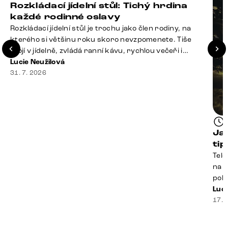
Rozkládací jídelní stůl: Tichý hrdina
každé rodinné oslavy
Rozkládací jídelní stůl je trochu jako člen rodiny, na
kterého si většinu roku skoro nevzpomenete. Tiše
stojí v jídelně, zvládá ranní kávu, rychlou večeři i
hromadu dopisů, které je potřeba „někdy vyřídit“. Pak
Lucie Neužilová
ale přijdou Vánoce, narozeniny nebo zpráva: „Stavíme
31. 7. 2026
se jen na chvilku. Bude nás osm.“ A v tu chvíli přichází
jeho chvíle. Z [&hellip;]
Ja
ti
Tele
na k
poko
prak
Luci
souč
17. 
nest
sprá