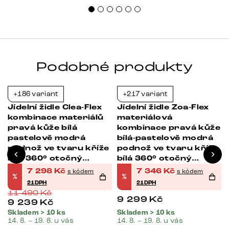
uspo
Podobné produkty
+186 variant
+217 variant
-36%
-21%
Jídelní židle Clea-Flex
Jídelní židle Zoa-Flex
kombinace materiálů
materiálová
pravá kůže bílá
kombinace pravá kůže
pastelově modrá
bílá-pastelově modrá
podnož ve tvaru kříže
podnož ve tvaru kříže
bílá 360° otočný
bílá 360° otočný
houpací funkce
houpací funkce
7 298
Kč
7 346
Kč
s kódem
s kódem
%
%
taštičkové pružiny
21DPH
21DPH
11 490
Kč
9 299
Kč
9 239
Kč
Skladem > 10 ks
Skladem > 10 ks
14. 8. – 19. 8. u vás
14. 8. – 19. 8. u vás