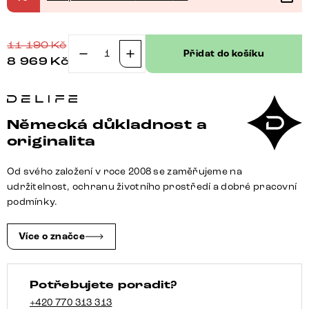
11 190
Kč
Přidat do košíku
8 969
Kč
Jídelní
židle
Luan-
Flex
Německá důkladnost a
s
originalita
područkami
kombinace
Od svého založení v roce 2008 se zaměřujeme na
materiálů
udržitelnost, ochranu životního prostředí a dobré pracovní
pravá
podmínky.
kůže
bílá
Více o značce
pastelově
modrá
Potřebujete poradit?
bílá
podnož
+420 770 313 313