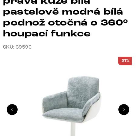
pravá kůže bílá
pastelově modrá bílá
podnož otočná o 360°
houpací funkce
SKU: 39590
-37%