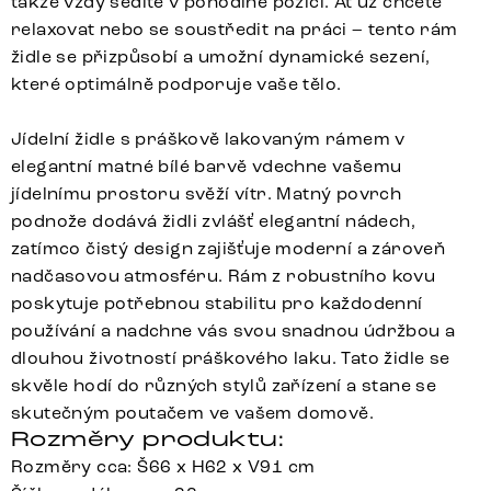
takže vždy sedíte v pohodlné pozici. Ať už chcete
relaxovat nebo se soustředit na práci – tento rám
židle se přizpůsobí a umožní dynamické sezení,
které optimálně podporuje vaše tělo.
Jídelní židle s práškově lakovaným rámem v
elegantní matné bílé barvě vdechne vašemu
jídelnímu prostoru svěží vítr. Matný povrch
podnože dodává židli zvlášť elegantní nádech,
zatímco čistý design zajišťuje moderní a zároveň
nadčasovou atmosféru. Rám z robustního kovu
poskytuje potřebnou stabilitu pro každodenní
používání a nadchne vás svou snadnou údržbou a
dlouhou životností práškového laku. Tato židle se
skvěle hodí do různých stylů zařízení a stane se
skutečným poutačem ve vašem domově.
Rozměry produktu:
Rozměry cca: Š66 x H62 x V91 cm