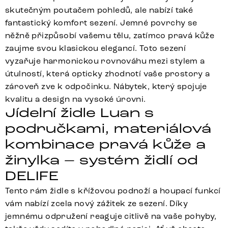
skutečným poutačem pohledů, ale nabízí také
fantastický komfort sezení. Jemné povrchy se
něžně přizpůsobí vašemu tělu, zatímco pravá kůže
zaujme svou klasickou elegancí. Toto sezení
vyzařuje harmonickou rovnováhu mezi stylem a
útulností, která opticky zhodnotí vaše prostory a
zároveň zve k odpočinku. Nábytek, který spojuje
kvalitu a design na vysoké úrovni.
Jídelní židle Luan s
područkami, materiálová
kombinace pravá kůže a
žinylka – systém židlí od
DELIFE
Tento rám židle s křížovou podnoží a houpací funkcí
vám nabízí zcela nový zážitek ze sezení. Díky
jemnému odpružení reaguje citlivě na vaše pohyby,