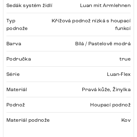
Sedák systém židlí
Luan mit Armlehnen
Typ
Křížová podnož nízká s houpací
podnože
funkcí
Barva
Bílá / Pastelově modrá
Područka
true
Série
Luan-Flex
Materiál
Pravá kůže, Žinylka
Podnož
Houpací podnož
Materiál podnože
Kov