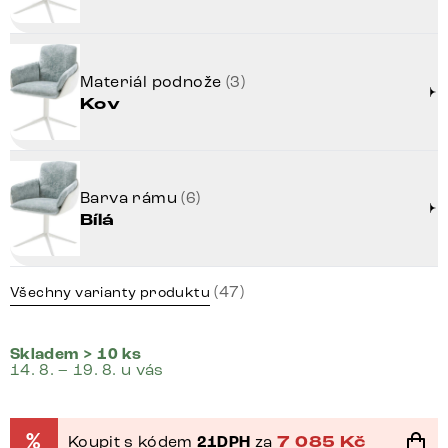
Materiál podnože
(3)
Kov
Barva rámu
(6)
Bílá
(47)
Všechny varianty produktu
Skladem > 10 ks
14. 8. – 19. 8. u vás
%
Koupit s kódem
21DPH
za
7 085
Kč