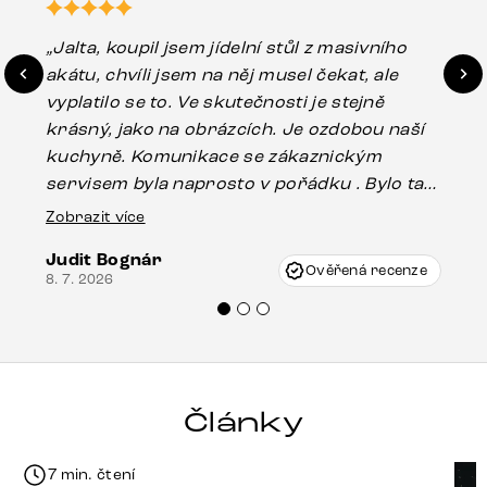
„Jalta, koupil jsem jídelní stůl z masivního
„O
akátu, chvíli jsem na něj musel čekat, ale
in
vyplatilo se to. Ve skutečnosti je stejně
zá
krásný, jako na obrázcích. Je ozdobou naší
ef
kuchyně. Komunikace se zákaznickým
Es
servisem byla naprosto v pořádku . Bylo tam
16.
drobné poškození u nohy stolu, které mohlo
Zobrazit více
vzniknout při přepravě, ale s pomocí pana
Judit Bognár
Vincze mi velmi korektně vyšli vstříc.
Ověřená recenze
8. 7. 2026
Doporučuji produkty Delife všem.“
Články
7 min. čtení