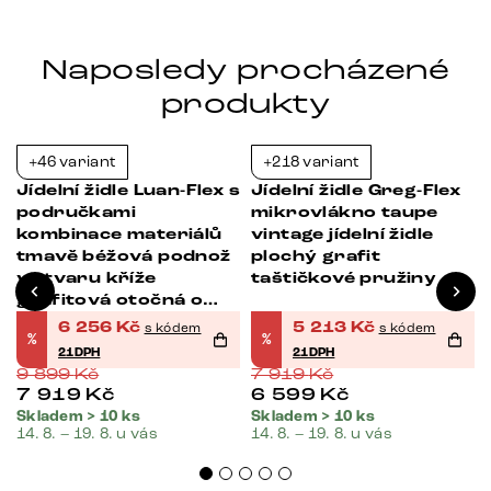
Naposledy procházené
produkty
+46 variant
+218 variant
-37%
-34%
x
Jídelní židle Luan-Flex s
Jídelní židle Greg-Flex
područkami
mikrovlákno taupe
á
kombinace materiálů
vintage jídelní židle
tmavě béžová podnož
plochý grafit
ve tvaru kříže
taštičkové pružiny
grafitová otočná o
360° s houpací funkcí
6 256
Kč
5 213
Kč
s kódem
s kódem
%
%
21DPH
21DPH
9 899
Kč
7 919
Kč
7 919
Kč
6 599
Kč
Skladem > 10 ks
Skladem > 10 ks
14. 8. – 19. 8. u vás
14. 8. – 19. 8. u vás