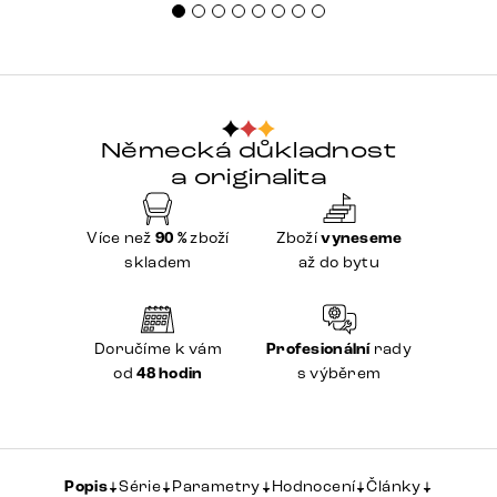
Německá důkladnost
a originalita
Více než
90 %
zboží
Zboží
vyneseme
skladem
až do bytu
Doručíme k vám
Profesionální
rady
od
48 hodin
s výběrem
Popis
Série
Parametry
Hodnocení
Články