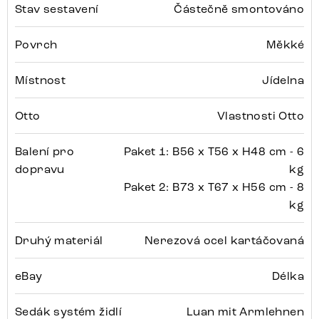
Stav sestavení
Částečně smontováno
Povrch
Měkké
Místnost
Jídelna
Otto
Vlastnosti Otto
Balení pro
Paket 1: B56 x T56 x H48 cm - 6
dopravu
kg
Paket 2: B73 x T67 x H56 cm - 8
kg
Druhý materiál
Nerezová ocel kartáčovaná
eBay
Délka
Sedák systém židlí
Luan mit Armlehnen