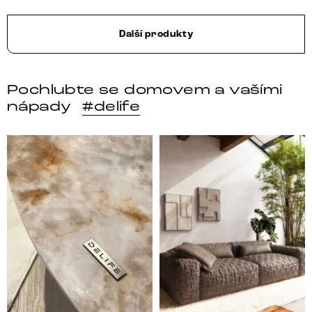
Další produkty
Pochlubte se domovem a vašími
nápady
#delife
DELIFE – Nábytek, který promění dům v domov. Domo
Místo, kam se budeš těšit 