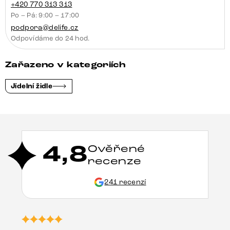
+420 770 313 313
Po – Pá: 9:00 – 17:00
podpora@delife.cz
Odpovídáme do 24 hod.
Zařazeno v kategoriích
Jídelní židle
4,8
Ověřené
recenze
241 recenzí