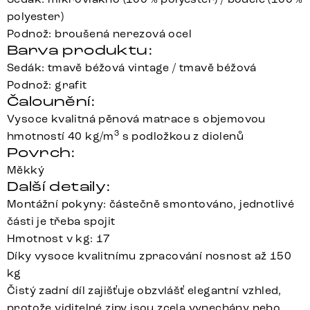
polyester)
Podnož: broušená nerezová ocel
Barva produktu:
Sedák: tmavě béžová vintage / tmavě béžová
Podnož: grafit
Čalounění:
Vysoce kvalitná pěnová matrace s objemovou
3
hmotností 40 kg/m
s podložkou z diolenů
Povrch:
Měkký
Další detaily:
Montážní pokyny: částečně smontováno, jednotlivé
části je třeba spojit
Hmotnost v kg: 17
Díky vysoce kvalitnímu zpracování nosnost až 150
kg
Čistý zadní díl zajišťuje obzvlášť elegantní vzhled,
protože viditelné zipy jsou zcela vynechány nebo