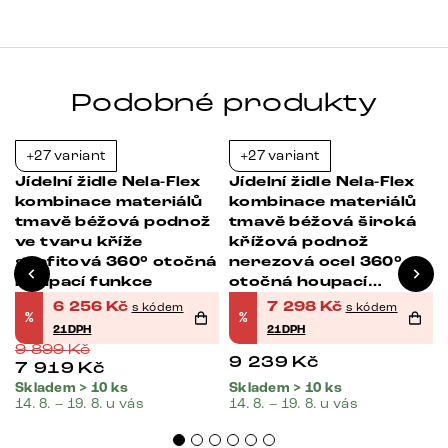
Podobné produkty
+27 variant
+27 variant
-37%
-21%
Jídelní židle Nela-Flex
Jídelní židle Nela-Flex
kombinace materiálů
kombinace materiálů
tmavě béžová podnož
tmavě béžová široká
ve tvaru kříže
křížová podnož
grafitová 360° otočná
nerezová ocel 360°
houpací funkce
otočná houpací
funkce
6 256
Kč
7 298
Kč
s kódem
s kódem
%
%
21DPH
21DPH
9 899
Kč
9 239
Kč
7 919
Kč
Skladem > 10 ks
Skladem > 10 ks
14. 8. – 19. 8. u vás
14. 8. – 19. 8. u vás