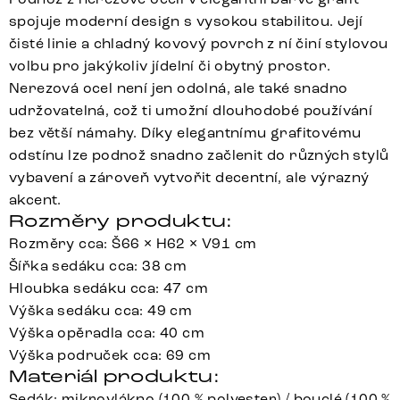
spojuje moderní design s vysokou stabilitou. Její
čisté linie a chladný kovový povrch z ní činí stylovou
volbu pro jakýkoliv jídelní či obytný prostor.
Nerezová ocel není jen odolná, ale také snadno
udržovatelná, což ti umožní dlouhodobé používání
bez větší námahy. Díky elegantnímu grafitovému
odstínu lze podnož snadno začlenit do různých stylů
vybavení a zároveň vytvořit decentní, ale výrazný
akcent.
Rozměry produktu:
Rozměry cca: Š66 × H62 × V91 cm
Šířka sedáku cca: 38 cm
Hloubka sedáku cca: 47 cm
Výška sedáku cca: 49 cm
Výška opěradla cca: 40 cm
Výška područek cca: 69 cm
Materiál produktu:
Sedák: mikrovlákno (100 % polyester) / bouclé (100 %