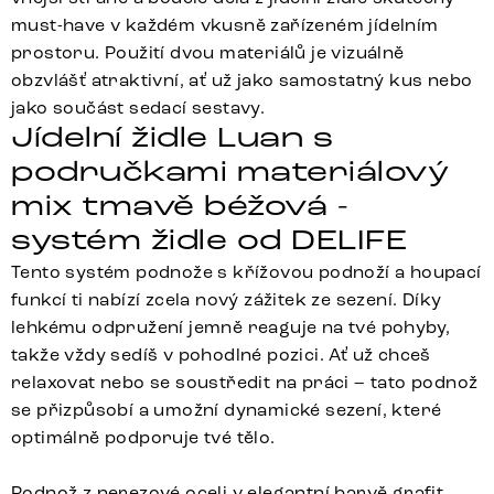
must-have v každém vkusně zařízeném jídelním
prostoru. Použití dvou materiálů je vizuálně
obzvlášť atraktivní, ať už jako samostatný kus nebo
jako součást sedací sestavy.
Jídelní židle Luan s
područkami materiálový
mix tmavě béžová -
systém židle od DELIFE
Tento systém podnože s křížovou podnoží a houpací
funkcí ti nabízí zcela nový zážitek ze sezení. Díky
lehkému odpružení jemně reaguje na tvé pohyby,
takže vždy sedíš v pohodlné pozici. Ať už chceš
relaxovat nebo se soustředit na práci – tato podnož
se přizpůsobí a umožní dynamické sezení, které
optimálně podporuje tvé tělo.
Podnož z nerezové oceli v elegantní barvě grafit