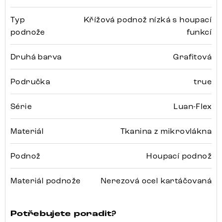
Typ
Křížová podnož nízká s houpací
podnože
funkcí
Druhá barva
Grafitová
Područka
true
Série
Luan-Flex
Materiál
Tkanina z mikrovlákna
Podnož
Houpací podnož
Materiál podnože
Nerezová ocel kartáčovaná
Potřebujete poradit?