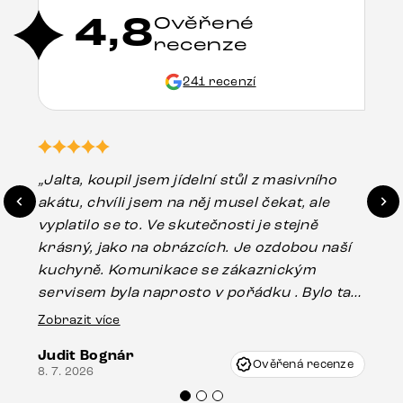
4,8
Ověřené
recenze
241 recenzí
„Jalta, koupil jsem jídelní stůl z masivního
„O
akátu, chvíli jsem na něj musel čekat, ale
in
vyplatilo se to. Ve skutečnosti je stejně
zá
krásný, jako na obrázcích. Je ozdobou naší
ef
kuchyně. Komunikace se zákaznickým
Es
servisem byla naprosto v pořádku . Bylo tam
16.
drobné poškození u nohy stolu, které mohlo
Zobrazit více
vzniknout při přepravě, ale s pomocí pana
Judit Bognár
Vincze mi velmi korektně vyšli vstříc.
Ověřená recenze
8. 7. 2026
Doporučuji produkty Delife všem.“